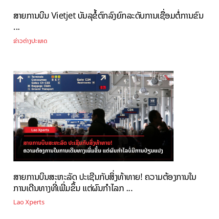
ສາຍການບິນ Vietjet ບັນລຸ​ຂໍ້​ຕົກລົງ​ຍົກລະດັບການ​ເຊື່ອມ​ຕໍ່​ການ​ຂົນ
...
ຂ່າວຕ່າງປະເທດ
ສາຍການບິນສະຫະລັດ ປະເຊີນກັບສິ່ງທ້າທາຍ! ຄວາມຕ້ອງການໃນ
ການເດີນທາງທີ່ເພີ່ມຂຶ້ນ ແຕ່ຜົນກໍາໄລກ ...
Lao Xperts