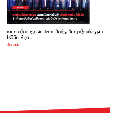
ສາຍການບິນຫວຽດເຈັດ ປະກາດເປີດຖ້ຽວບິນກົງ ເຊື່ອມຕໍ່ວຽງຈັນ-
ໂຮ່ຈີມິນ, ສ້າງຕ ...
ຂ່າວພາຍໃນ