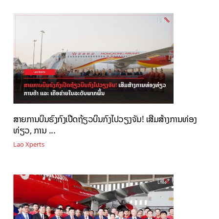
ສາຍການບິນຮົງກົງເປີດຖ້ຽວບິນກົງໄປວຽງຈັນ! ເສີມ​ສ້າງການ​ທ່ອງ​
ທ່ຽວ, ການ ...
Lao Xperts