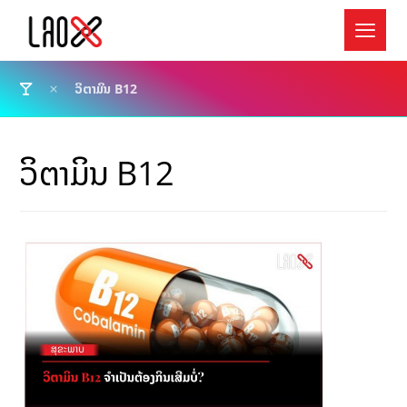
ວິຕາມິນ B12
ວິຕາມິນ B12