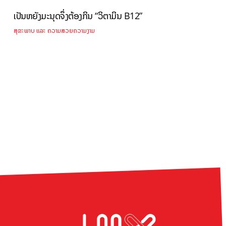
ເປັນຫຍັງມະນຸດຈຶ່ງຕ້ອງກິນ “ວິຕາມິນ B12”
ສຸຂະພາບ ແລະ ຄວາມສວຍຄວາມງາມ