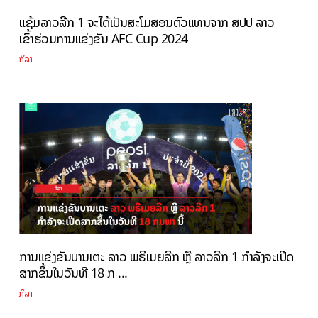
ແຊ້ມລາວລີກ 1 ຈະໄດ້ເປັນສະໂມສອນຕົວແທນຈາກ ສປປ ລາວ
ເຂົ້າຮ່ວມການແຂ່ງຂັນ AFC Cup 2024
ກິລາ
ການແຂ່ງຂັນບານເຕະ ລາວ ພຣີເມຍລີກ ຫຼື ລາວລີກ 1 ກຳລັງຈະເປີດ
ສາກຂຶ້ນໃນວັນທີ 18 ກ ...
ກິລາ