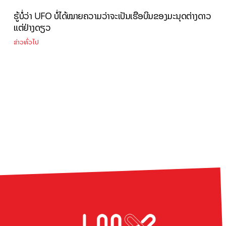
ຮູ້ບໍ່ວ່າ UFO ບໍ່ໄດ້ໝາຍຄວາມວ່າຈະເປັນເຮືອບິນຂອງມະນຸດຕ່າງດາວ
ແຕ່ຢ່າງດຽວ
ຂ່າວທົ່ວໄປ