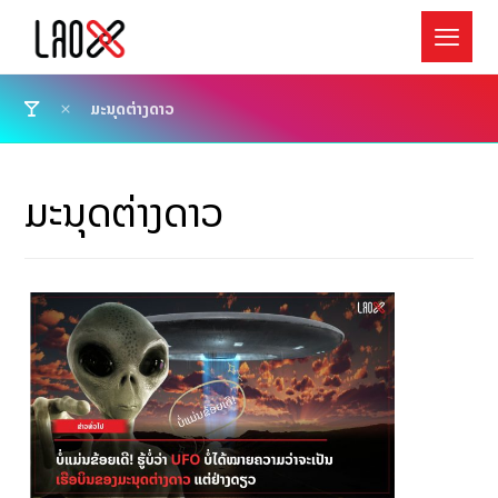
ມະນຸດຕ່າງດາວ
ມະນຸດຕ່າງດາວ