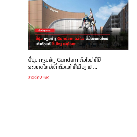
ຍີ່ປຸ່ນ ກຽມສ້າງ Gundam ຕົວໃໝ່ ທີ່ມີ
ຂະໜາດໃຫຍ່ເທົ່າຕົວແທ້ ທີ່ເມືອງ ຟ ...
ຂ່າວຕ່າງປະເທດ