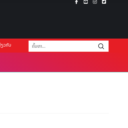
່ຽວກັບ