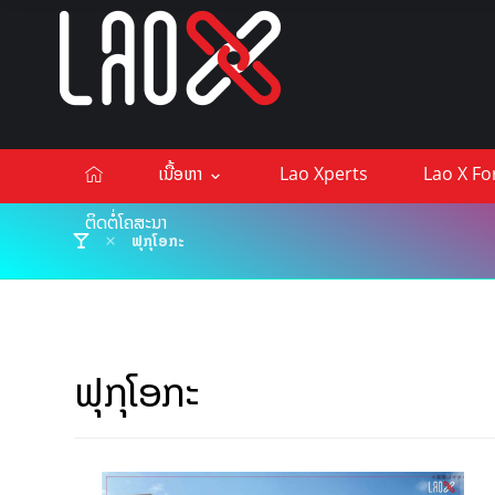
ເນື້ອຫາ
Lao Xperts
Lao X F
ຕິດຕໍ່ໂຄສະນາ
ຟຸກຸໂອກະ
ຟຸກຸໂອກະ