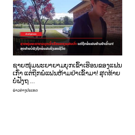
ຊາຍໜຸ່ມພະຍາຍາມບຸກເຂົ້າເຮືອນຂອງແຟນ
ເກົ່າ ແຕ່ຖືກພໍ່ແຟນຫ້າມຢ່າເຂົ້າມາ! ສຸດທ້າຍ
ບໍ່ຟັງຖ ...
ຂ່າວຕ່າງປະເທດ