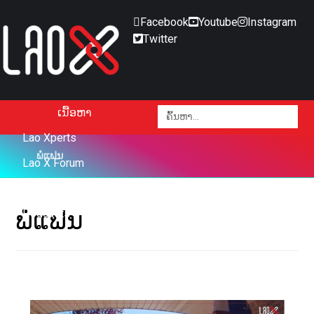
Facebook
Youtube
Instagram
Twitter
ເນື້ອຫາ
Lao Xperts
ພໍ່ແຟນ
Lao X Forum
ວິດີໂອ
ພໍ່ແຟນ
Podcasts
Events
ກ່ຽວກັບ
ຕິດຕໍ່ໂຄສະນາ