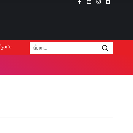
່ຽວກັບ