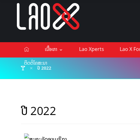
ເນື້ອຫາ
Lao Xperts
Lao X F
ຕິດຕໍ່ໂຄສະນາ
ປີ 2022
ປີ 2022