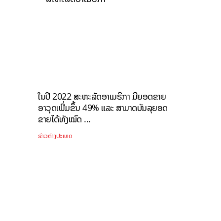
ໃນປີ 2022 ສະຫະລັດອາເມຣິກາ ມີຍອດຂາຍ
ອາວຸດເພີ່ມຂຶ້ນ 49% ແລະ ສາມາດບັນລຸຍອດ
ຂາຍໄດ້ທັງໝົດ ...
ຂ່າວຕ່າງປະເທດ