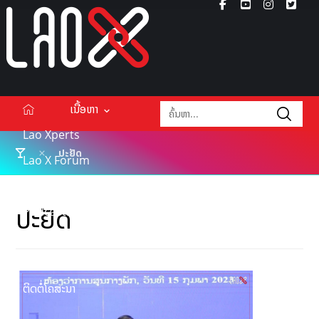
ເນື້ອຫາ
Lao Xperts
ປະຢັດ
Lao X Forum
ວິດີໂອ
ປະຢັດ
Podcasts
Events
ກ່ຽວກັບ
ຕິດຕໍ່ໂຄສະນາ