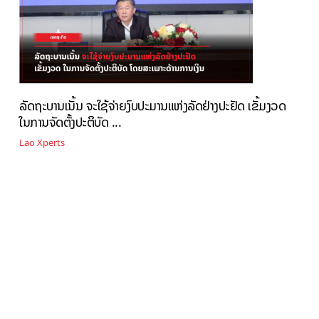
ລັດຖະບານເນັ້ນ ຈະໃຊ້ຈ່າຍງົບປະມານແຫ່ງລັດຢ່າງປະຢັດ ເຂັ້ມງວດ
ໃນການຈັດຕັ້ງປະຕິບັດ ...
Lao Xperts