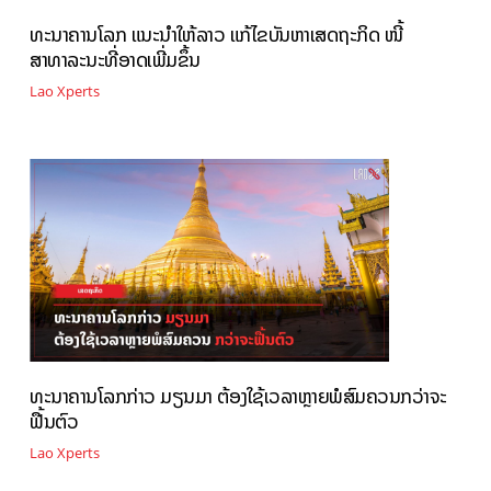
ທະນາຄານໂລກ ແນະນຳໃຫ້ລາວ ແກ້ໄຂບັນຫາເສດຖະກິດ ໜີ້
ສາທາລະນະທີ່ອາດເພີ່ມຂຶ້ນ
Lao Xperts
ທະນາຄານໂລກກ່າວ ມຽນມາ ຕ້ອງໃຊ້ເວລາຫຼາຍພໍສົມຄວນກວ່າຈະ
ຟື້ນຕົວ
Lao Xperts