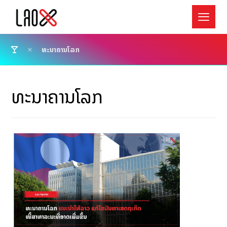
ທະນາຄານໂລກ
ທະນາຄານໂລກ