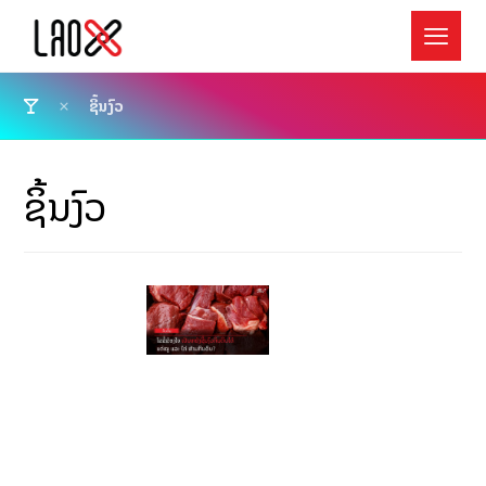
ຊິ້ນງົວ
ຊິ້ນງົວ