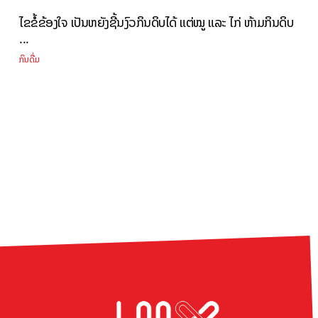
ໄຂຂໍ້ຂ້ອງໃຈ ເປັນຫຍັງຊີ້ນງົວກິນດິບໄດ້ ແຕ່ໝູ ແລະ ໄກ່ ຫ້າມກິນດິບ
...
ກິນດື່ມ