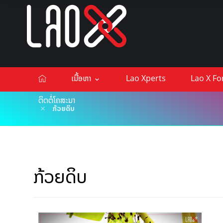
ເນື້ອຫາ
Lao Xperts
Lao X F
ຕິດຕໍ່ໂຄສະນາ
ກ້ວຍດິບ
ກ້ວຍດິບ