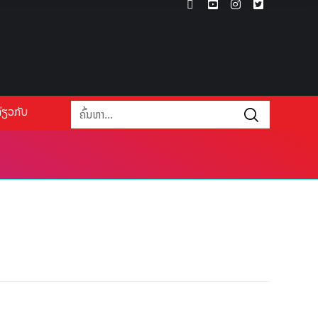
່ຽວກັບ