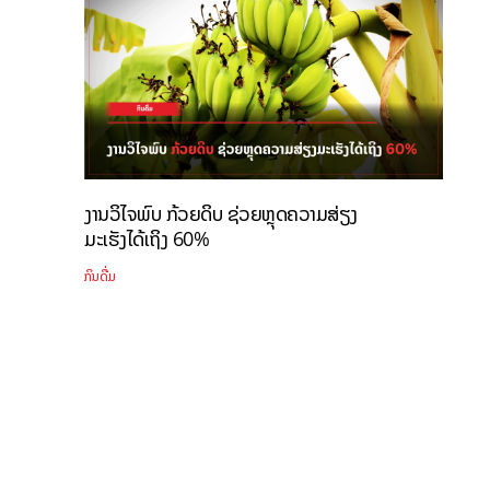
ງານວິໄຈພົບ ກ້ວຍດິບ ຊ່ວຍຫຼຸດຄວາມສ່ຽງ
ມະເຮັງໄດ້ເຖິງ 60%
ກິນດື່ມ