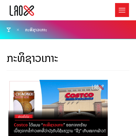
ກະທິຊາວເກາະ
ກະທິຊາວເກາະ