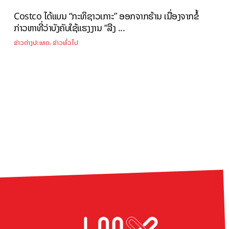
Costco ໄດ້ແບນ “ກະທິຊາວເກາະ” ອອກຈາກຮ້ານ ເນື່ອງຈາກຂໍ້
ກ່າວຫາທີ່ວ່າບັງຄັບໃຊ້ແຮງງານ “ລີງ ...
,
ຂ່າວຕ່າງປະເທດ
ຂ່າວທົ່ວໄປ