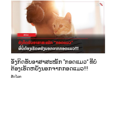
ອັງກິດຮັບອາສາສະໝັກ “ກອດແມວ” ທີ່ບໍ່
ຕ້ອງເຮັດຫຍັງນອກຈາກກອດແມວ!!!
ສັດໂລກ