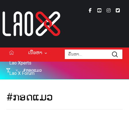
ເນື້ອຫາ
Lao Xperts
#ກອດແມວ
Lao X Forum
ວິດີໂອ
#ກອດແມວ
Podcasts
Events
ກ່ຽວກັບ
ຕິດຕໍ່ໂຄສະນາ