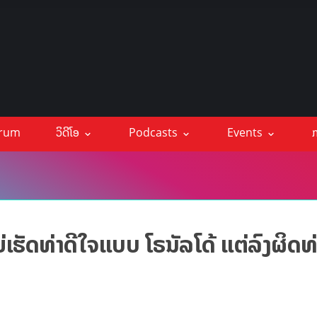
orum
ວິດີໂອ
Podcasts
Events
ກ
ຮັດທ່າດີໃຈແບບ ໂຣນັລໂດ້ ແຕ່ລົງຜິດທ່