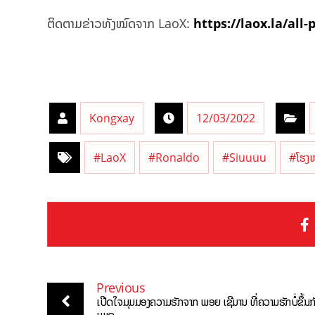
ຕິດຕາມຂ່າວທັງໝົດຈາກ LaoX:
https://laox.la/all-
Kongxay
12/03/2022
#LaoX
#Ronaldo
#Siuuuu
#ໂຮງ
Previous
ເປີດໃຈມຸມມອງຄວາມຮັກຈາກ ພອຍ ເຊີມານ ທີ່ຄວາມຮັກບໍ່ຂຶ້ນກ