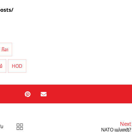
posts/
ກິລາ
ໝໍ
HOD
Next
ັບ
NATO ແມ່ນຫຍັງ?