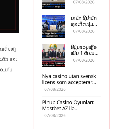
ອຸດສາຫະກຳ
07/08/2026
ວຽງຈັນ-ໄຊທານີ
ຕັ້ງເປົ້າດຶງທຶນ
ນາຍົກ ຊີ້ນຳນັກ
150 ລ້ານໂດລາ,
ທຸລະກິດໜຸ່ມ
ສ້າງວຽກ 5.000
ຕ້ອງນຳໜ້າແກ້
ຕຳແໜ່ງ
07/08/2026
ວິກິດເສດຖະກິດ
ເນັ້ນດຶງທຶນ
ຍີ່ປຸ່ນຊ່ວຍເຫຼືອ
ສາກົນ, ຫັນສູ່ດິຈິ
ດເດັ່ນທັງ
ເພີ່ມ 1 ຕື້ເຢນ
ຕອນ
ອັບເກຣດ
າະຕົວ ແລະ
07/08/2026
ສະໜາມບິນວັດ
້ອມກັບ
ໄຕ ຮັບຮອງການ
Nya casino utan svensk
ເຕີບໂຕ
licens som accepterar
Swish: En jämförelse
07/08/2026
Pinup Casino Oyunları:
Mostbet AZ ilə
Müqayisədə Nə Təqdim
07/08/2026
Edir?