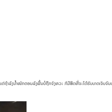
ຖ້າລົງນ້ຳໜັກຕອນລົງພື້ນບໍ່ຖືກຈັງຫວະ ກໍມີສິດທີ່ຈະໄດ້ຮັບບາດເຈັບຈົນເ