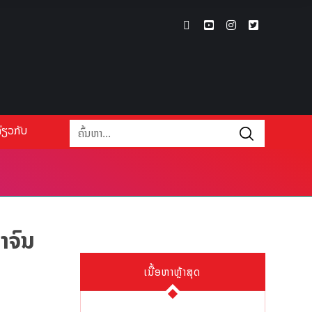
່ຽວກັບ
າຈົນ
ເນື້ອຫາຫຼ້າສຸດ