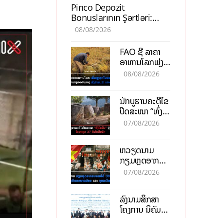
Pinco Depozit
Bonuslarının Şərtləri:
Təcrübəli İstifadəçilərdən
08/08/2026
Məsləhətlər
FAO ຊີ້ ລາຄາ
ອາຫານໂລກພຸ່ງ
ສູງສຸດໃນຮອບ 3
08/08/2026
ປີ ຈາກແຮງ
ກົດດັນຂອງ
ນັກບູຮານຄະດີໄຂ
ສົງຄາມ, El
ປິດສະໜາ “ທົ່ງ
nino
ໄຫຫີນ” ຫຼັງພົບ
07/08/2026
ໂຄງກະດູກ 37
ຄົນໃນຫີນຍັກ
ຫວຽດນາມ
ກຽມຫຼຸດອາກອນ
ລາຍໄດ້ 30%
07/08/2026
ຫວັງອູ້ມທຸລະກິດ
ຂະໜາດນ້ອຍ
ລົງນາມສຶກສາ
ແລະ ຈຸນລະ
ໂຄງການ ນິຄົມ
ວິສາຫະກິດ