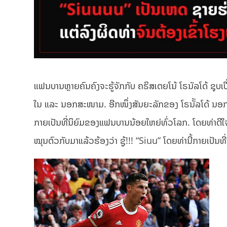
ແຟນບານຫຼາຍຄົນຄົງຈະຮູ້ຈັກກັບ ຄຣິສເຕຍໂນ້ ໂຣນັລໂດ້ ຊຸບເປີ້ສ
ໃນ ແລະ ນອກສະໜາມ. ອີກໜຶ່ງສັນຍະລັກຂອງ ໂຣນັັລໂດ້ ນອກຈາ
ກາຍເປັນທີ່ນິຍົມຂອງແຟນບານນ້ອຍໃຫຍ່ທົ່ວໂລກ. ໂດຍທ່າດີໃຈ
ໝຸນຕົວກັບມາແລ້ວຮ້ອງວ່າ ຊູ້!!! “Siuu” ໂດຍທ່ານີ້ກາຍເປັນ