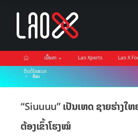
ເນື້ອຫາ
Lao Xperts
Lao X F
ຕິດຕໍ່ໂຄສະນາ
ກິລາ
“Siuuuu” ເປັນເຫດ ຊາຍຮ່າງໃຫຍ່ເ
ຕ້ອງເຂົ້າໂຮງໝໍ