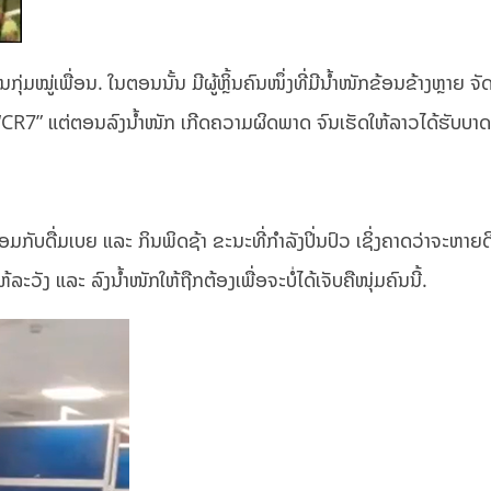
ໃນກຸ່ມ​ໝູ່​ເພື່ອນ. ໃນຕອນນັ້ນ ມີຜູ້ຫຼິ້ນຄົນໜຶ່ງທີ່ມີນໍ້າໜັກຂ້ອນຂ້າງຫຼາຍ ຈ
 “CR7” ແຕ່ຕອນລົງນ້ຳໜັກ ເກີດຄວາມຜິດພາດ ຈົນເຮັດໃຫ້ລາວໄດ້ຮັບບາດເ
 ພ້ອມກັບດື່ມເບຍ ແລະ ກິນພິດຊ້າ ຂະນະທີ່ກຳລັງປິ່ນປົວ ເຊິ່ງຄາດວ່າຈະຫາຍດ
ະວັງ ແລະ ລົງນໍ້າໜັກໃຫ້ຖືກຕ້ອງເພື່ອຈະບໍ່ໄດ້ເຈັບຄືໜຸ່ມຄົນນີ້.