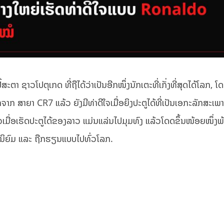
ະຕາ ຊາວໂປຕຸເກດ ທີ່ຖືໄດ້ວ່າເປັນອີກໜຶ່ງນັກເຕະທີ່ເກັ່ງທີ່ສຸດໄດ້ໂລກ, ໂດ
ກ ສາຍາ CR7 ແລ້ວ ຍັງມີທ່າດີໃຈເມື່ອຍິງປະຕູໄດ້ທີ່ເປັນເອກະລັກສະເພ
ເມື່ອເຮັດປະຕູໄດ້ຂອງລາວ ແມ່ນແລ່ນໄປມຸມທົງ ແລ້ວໂດດຂຶ້ນໜ້ອຍໜຶ່ງພ
ທີ່ນິຍົມ ແລະ ຖືກຮຽນແບບໄປທົ່ວໂລກ.