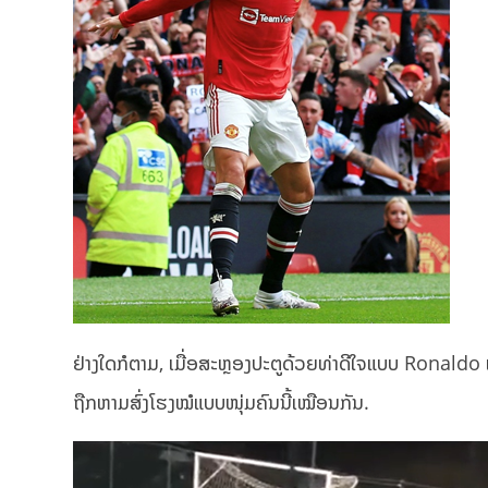
ຢ່າງໃດກໍຕາມ, ເມື່ອສະຫຼອງປະຕູດ້ວຍທ່າດີໃຈແບບ Ronaldo ແຕ່
ຖືກຫາມສົ່ງໂຮງໝໍແບບໜຸ່ມຄົນນີ້ເໝືອນກັນ.