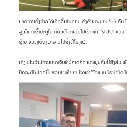
ເຫດການ​ດັ່ງກ່າວ​ໄດ້​ເກີດ​ຂຶ້ນ​ໃນ​ການ​ແຂ່ງຂັນ​ເຕະບານ 5-5 ຄົນ​ 
ລູກໂທດເຂົ້າປະຕູໄປ ກ່ອນທີ່ຈະແລ່ນໄປເຮັດທ່າ “SIUU” ແບບ
ຊ້າຍ ຈົນໝູ່ຕ້ອງພາລາວໄປສົ່ງທີ່ໂຮງໝໍ.
ເຖິງແມ່ນວ່າມີການບາດເຈັບທີ່ບໍ່ຄາດຄິດ ແຕ່ໜຸ່ມຄົນນີ້ຍັງຍິ້ມ
ປົກກະຕິໃນໄວໆນີ້. ສ່ວນໃຜທີ່ຢາກເຮັດທ່າດີໃຈແບບ ໂຣນັລໂດ ໃຫ້ລ