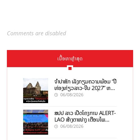
Comments are disabled
ເນື້ອຫາຫຼ້າສຸດ
ຈຳປາສັກ ເລັ່ງກຽມຄວາມພ້ອມ “ປີ
ທ່ອງທ່ຽວລາວ-ຈີນ 2027” ຫວັງ
ກະຕຸ້ນເສດຖະກິດທ້ອງຖິ່ນ
06/08/2026
ສປປ ລາວ ເປີດໂຄງການ ALERT-
LAO ສ້າງຕາໜ່າງ ເຕືອນໄພ
ພະຍາດລະບາດທົ່ວປະເທດ
06/08/2026