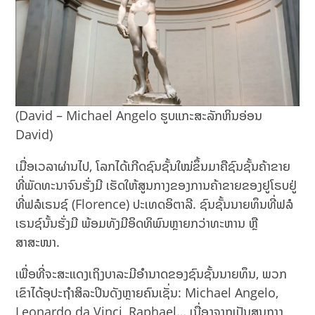
(David – Michael Angelo ຮູບແກະສະລັກຫິນອ່ອນ
David)
ເມື່ອເວລາຜ່ານໄປ, ໂລກໄດ້ເກີດຊົນຊັ້ນໃໝ່ຂຶ້ນມາຄືຊົນຊັ້ນຄ້າຂາຍ
ທີ່ພັດທະນາຈົນຮັ່ງມີ ເຮັດໃຫ້ສູນກາງຂອງການຄ້າຂາຍຂອງຢູໂຣບຢູ່
ທີ່ຟລໍເຣນຊ໌ (Florence) ປະເທດອິຕາລີ. ຊົນຊັ້ນນາຍທຶນທີ່ຟລໍ
ເຣນຊ໌ນັ້ນຮັ່ງມີ ພ້ອມທັງມີອິດທິພົນຫຼາຍກວ່າທະຫານ ຫຼື
ສາສະໜາ.
ເພື່ອທີ່ຈະສະແດງເຖິງບາລະມີອຳນາດຂອງຊົນຊັ້ນນາຍທຶນ, ພວກ
ເຂົາໄດ້ອຸປະຖຳສິລະປິນດັງຫຼາຍຄົນເຊັ່ນ: Michael Angelo,
Leonardo da Vinci, Raphael… ເນື່ອງຈາກເປັນສູນກາງ