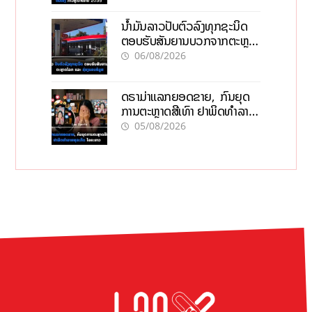
ນໍ້າມັນລາວປັບຕົວລົງທຸກຊະນິດ
ຕອບຮັບສັນຍານບວກຈາກຕະຫຼາດ
ໂລກ ແລະ ຊ່ອງແຄບຮໍມູສ
06/08/2026
ດຣາມ່າແລກຍອດຂາຍ, ກົນຍຸດ
ການຕະຫຼາດສີເທົາ ຢາພິດທຳລາຍ
ທຸລະກິດ ໄລຍະຍາວ
05/08/2026