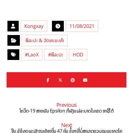
Kongxay
11/08/2021
ສິລະປະ & ວັດທະນະທຳ
#LaoX
#ສິລະປະ
HOD
Previous
ໂຄວິດ-19 ສາຍພັນ Epsilon ກຳລັງແຜ່ລະບາດໃນເຂດ ອາຊີໃຕ້
Next
ຈີນ ລົງໂທດພະນັກງານທ້ອງຖິ່ນ 47 ຄົນ ຂໍ້ຫາທີ່ບໍ່ສາມາດຄວບຄຸມພະຍາດໂຄ