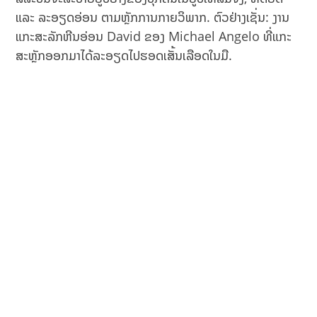
ແລະ ລະອຽດອ່ອນ ຕາມຫຼັກການກາຍວິພາກ. ຕົວຢ່າງເຊັ່ນ: ງານ
ແກະສະລັກຫີນອ່ອນ David ຂອງ Michael Angelo ທີ່ແກະ
ສະຫຼັກອອກມາໄດ້ລະອຽດໄປຮອດເສັ້ນເລືອດໃນມື.