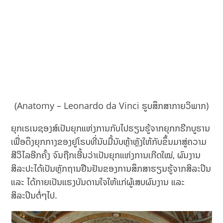
(Anatomy – Leonardo da Vinci ຮູບສຶກສາກາຍວິພາກ)
ຍຸກເຣເນຊອງສ໌ເປັນຍຸກແຫ່ງການກັບໄປຮຽນຮູ້ຈາກຍຸກກຣີກບູຮານ
ເພື່ອດຶງຍຸກກາງຂອງຢູໂຣບທີ່ນັບມື້ນັບຫຼ້າຫຼັງໃຫ້ກັບຂຶ້ນມາສູ່ຄວາມ
ສີວິໄລອີກຄັ້ງ ຈົນຖືກເອີ້ນວ່າເປັນຍຸກແຫ່ງການເກີດໃໝ່, ຜົນງານ
ສິລະປະໄດ້ເປັນຫຼັກຖານຢືນຢັນຂອງການສຶກສາຮຽນຮູ້ຈາກສິລະປິນ
ແລະ ໄດ້ກາຍເປັນແຮງບັນດານໃຈໃຫ້ແກ່ຜູ້ເສບຜົນງານ ແລະ
ສິລະປິນຕໍ່ໆໄປ.