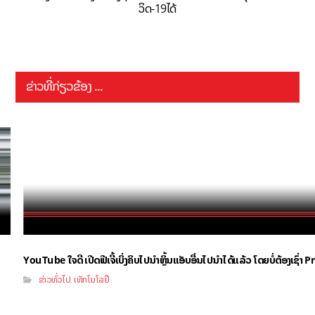
ວິດ-19ໄດ້
ຂ່າວທີ່ກ່ຽວຂ້ອງ ...
YouTube ໃຈດີ ເປີດຟີເຈີ້ເບິ່ງຄິບໄປນຳຫຼິ້ນແອັບອື່ນໄປນຳໄດ້ແລ້ວ ໂດຍບໍ່ຕ້ອງເຊົ່
ຂ່າວທົ່ວໄປ
ເທັກໂນໂລຢີ
,