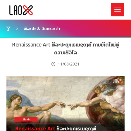
ສິລະປະ & ວັດທະນະທຳ
Renaissance Art ສິລະປະຍຸກເຣເນຊອງສ໌ ການເກີດໃໝ່ສູ່
ຄວາມສີວິໄລ
11/08/2021