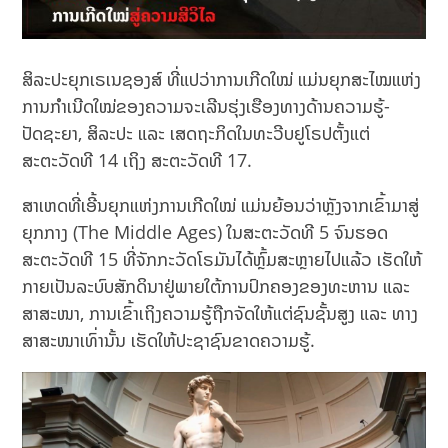
ສິລະປະຍຸກເຣເນຊອງສ໌ ທີ່ແປວ່າການເກີດໃໝ່ ແມ່ນຍຸກສະໄໝແຫ່ງ
ການກຳເນີດໃໝ່ຂອງຄວາມຈະເລີນຮຸ່ງເຮືອງທາງດ້ານຄວາມຮູ້-
ປັດຊະຍາ, ສິລະປະ ແລະ ເສດຖະກິດໃນທະວີບຢູໂຣປຕັ້ງແຕ່
ສະຕະວັດທີ 14 ເຖິງ ສະຕະວັດທີ 17.
ສາເຫດທີ່ເອີ້ນຍຸກແຫ່ງການເກີດໃໝ່ ແມ່ນຍ້ອນວ່າຫຼັງຈາກເຂົ້າມາສູ່
ຍຸກກາງ (The Middle Ages) ໃນສະຕະວັດທີ 5 ຈົນຮອດ
ສະຕະວັດທີ 15 ທີ່ຈັກກະວັດໂຣມັນໄດ້ຫຼົ້ມສະຫຼາຍໄປແລ້ວ ເຮັດໃຫ້
ກາຍເປັນລະບົບສັກດິນາຢູ່ພາຍໃຕ້ການປົກຄອງຂອງທະຫານ ແລະ
ສາສະໜາ, ການເຂົ້າເຖິງຄວາມຮູ້ຖືກຈັດໃຫ້ແຕ່ຊົນຊັ້ນສູງ ແລະ ທາງ
ສາສະໜາເທົ່ານັ້ນ ເຮັດໃຫ້ປະຊາຊົນຂາດຄວາມຮູ້.