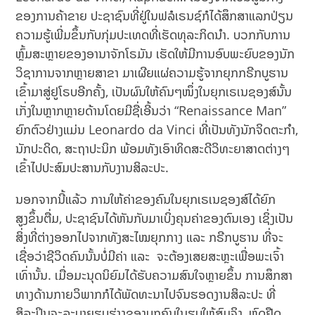
ຂອງການຄ້າຂາຍ ປະຊາຊົນທີ່ຢູ່ໃນຟລໍເຣນຊ໌ກໍໄດ້ສຶກສາແລກປ່ຽນ
ຄວາມຮູ້ເພີ່ມຂຶ້ນກັບກຸ່ມປະເທດທີ່ເຮັດທຸລະກິດນຳ. ບວກກັບການ
ຫຼົ້ມສະຫຼາຍຂອງອານາຈັກໂຣມັນ ເຮັດໃຫ້ມີການອົບພະຍົບຂອງນັກ
ວິຊາການຈາກຫຼາຍສາຂາ ມາເຜີຍແຜ່ຄວາມຮູ້ຈາກຍຸກກຣີກບູຮານ
ເຂົ້າມາສູ່ຢູໂຣບອີກຄັ້ງ, ເປັນຜົນໃຫ້ຄົນໆໜຶ່ງໃນຍຸກເຣເນຊອງສ໌ນັ້ນ
ເກັ່ງໃນຫຼາກຫຼາຍດ້ານໂດຍມີຊື່ເອີ້ນວ່າ “Renaissance Man”
ຍົກຕົວຢ່າງແມ່ນ Leonardo da Vinci ທີ່ເປັນທັງນັກຈິດຕະກຳ,
ນັກປະດິດ, ສະຖາປະນິກ ພ້ອມທັງເອົາທິດສະດີວິທະຍາສາດຕ່າງໆ
ເຂົ້າໄປປະສົມປະສານກັບງານສິລະປະ.
ນອກຈາກນີ້ແລ້ວ ການໃຫ້ຄ່າຂອງຄົນໃນຍຸກເຣເນຊອງສ໌ໄດ້ຍົກ
ສູງຂຶ້ນຕື່ມ, ປະຊາຊົນໄດ້ຫັນກັບມາເບິ່ງຄຸນຄ່າຂອງຕົນເອງ ເຊິ່ງເປັນ
ສິ່ງທີ່ຕ່າງອອກໄປຈາກທັງສະໄໝຍຸກກາງ ແລະ ກຣີກບູຮານ ທີ່ຈະ
ເຊື່ອວ່າຊີວິດຄົນນັ້ນບໍ່ມີຄ່າ ແລະ ຈະຕ້ອງເສຍສະຫຼະເພື່ອພະເຈົ້າ
ເທົ່ານັ້ນ. ເມື່ອມະນຸດນິຍົມໄດ້ຮັບຄວາມສົນໃຈຫຼາຍຂຶ້ນ ການສຶກສາ
ທາງດ້ານກາຍວິພາກກໍໄດ້ພັດທະນາໄປຈົນຮອດງານສິລະປະ ທີ່
ສິລະປິນຈະລະບາຍຮູບຮ່າງຂອງບຸກຄົນໃນຮູບໃຫ້ສົມຈິງ, ຫົດຢືດ