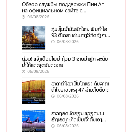
Обзор службы поддержки Пин Ап
на официальном сайте с
актуальной информацией
06/08/2026
ກຸ່ມທຶນນ້ຳມັນຍັກໃຫຍ່ ຟັນກຳໄລ
93 ຕື້ໂດລາ ທ່າມກາງວິກິດສົງຄາມ
ລາຄານໍ້າມັນແພງ
06/08/2026
ດ່ວນ! ແຈ້ງເຕືອນໄພນໍ້າຖ້ວມ 3 ສາຍນໍ້າຫຼັກ ລະດັບ
ນໍ້າໃກ້ແຕະຈຸດອັນຕະລາຍ
06/08/2026
ລາຄາຄຳໂລກຟື້ນໂຕແຮງ ດັນລາຄາ
ຄຳໃນລາວທະລຸ 47 ລ້ານກີບຕໍ່ບາດ
06/08/2026
ລາວຖອດບົດຮຽນຫວຽດນາມ
ສ້າງເສດຖະກິດເປັນເຈົ້າຕົນເອງ
ກ້າວສູ່ເປົ້າໝາຍ 2035
06/08/2026