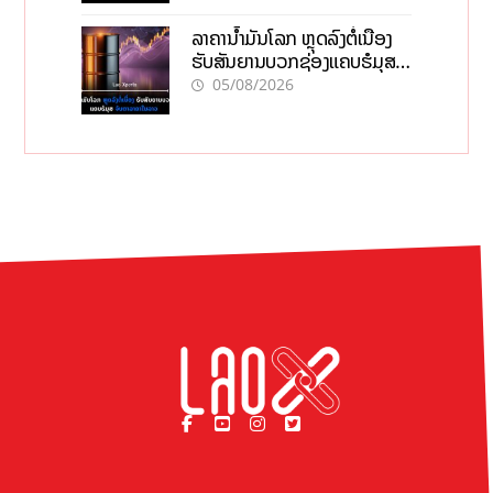
ລາຄານ້ຳມັນໂລກ ຫຼຸດລົງຕໍ່ເນື່ອງ
ຮັບສັນຍານບວກຊ່ອງແຄບຮໍມຸສ
ຈັບຕາລາຄາໃນລາວ
05/08/2026