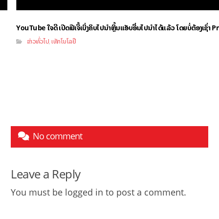
YouTube ໃຈດີ ເປີດຟີເຈີ້ເບິ່ງຄິບໄປນຳຫຼິ້ນແອັບອື່ນໄປນຳໄດ້ແລ້ວ ໂດຍບໍ່ຕ້ອງເຊົ່
ຂ່າວທົ່ວໄປ
ເທັກໂນໂລຢີ
,
No comment
Leave a Reply
You must be
logged in
to post a comment.