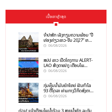
ເນື້ອຫາຫຼ້າສຸດ
ຈຳປາສັກ ເລັ່ງກຽມຄວາມພ້ອມ “ປີ
ທ່ອງທ່ຽວລາວ-ຈີນ 2027” ຫວັງ
ກະຕຸ້ນເສດຖະກິດທ້ອງຖິ່ນ
06/08/2026
ສປປ ລາວ ເປີດໂຄງການ ALERT-
LAO ສ້າງຕາໜ່າງ ເຕືອນໄພ
ພະຍາດລະບາດທົ່ວປະເທດ
06/08/2026
ກຸ່ມທຶນນ້ຳມັນຍັກໃຫຍ່ ຟັນກຳໄລ
93 ຕື້ໂດລາ ທ່າມກາງວິກິດສົງຄາມ
ລາຄານໍ້າມັນແພງ
06/08/2026
ດ່ວນ! ແຈ້ງເຕືອນໄພນໍ້າຖ້ວມ 3 ສາຍນໍ້າຫຼັກ ລະດັບ