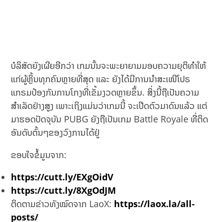
ບໍລິສັດຍັງເຜີຍອີກວ່າ ເກມນັ້ນຈະພະຍາຍາມມອບຄວາມຍຸຕິທຳໃຫ້
ແກ່ຜູ້ຫຼິ້ນທຸກຄົນຫຼາຍທີ່ສຸດ ແລະ ຍັງໄດ້ມີການນຳສະເໜີໂປຣ
ແກຣມປ້ອງກັນການໂກງທີ່ເຂັ້ມງວດຫຼາຍຂຶ້ນ. ສິ່ງນີ້ຖືເປັນຄວາມ
ສຳເລັດຢ່າງສູງ ເພາະເຖິງແມ່ນວ່າເກມນີ້ ຈະເປີດຕົວມາດົນແລ້ວ ແຕ່
ມາຮອດປັດຈຸບັນ PUBG ຍັງຖືເປັນເກມ Battle Royale ທີ່ຕິດ
ອັນດັບຕົ້ນໆຂອງວົງການໄດ້ຢູ່
ຂອບໃຈຂໍ້ມູນຈາກ:
https://cutt.ly/EXgOidV
https://cutt.ly/8XgOdJM
ຕິດຕາມຂ່າວທັງໝົດຈາກ LaoX:
https://laox.la/all-
posts/