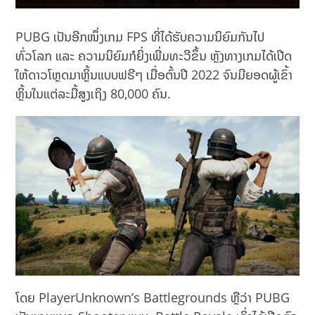
PUBG ເປັນອີກໜຶ່ງເກມ FPS ທີ່ໄດ້ຮັບຄວາມນິຍົມກັນໄປ
ທົ່ວໂລກ ແລະ ຄວາມນິຍົມກໍຍິ່ງເພີ່ມທະວີຂຶ້ນ ຫຼັງທາງເກມໄດ້ເປີດ
ໃຫ້ດາວໂຫຼດມາຫຼິ້ນແບບຟຣີໆ ເມື່ອຕົ້ນປີ 2022 ຈົນມີຍອດຜູ້ເຂົ້າ
ຫຼິ້ນໃນແຕ່ລະມື້ສູງເຖິງ 80,000 ຄົນ.
ໂດຍ PlayerUnknown’s Battlegrounds ຫຼືວ່າ PUBG