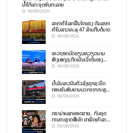
ນໍ້າໃກ້ແຕະຈຸດອັນຕະລາຍ
06/08/2026
ລາຄາຄຳໂລກຟື້ນໂຕແຮງ ດັນລາຄາ
ຄຳໃນລາວທະລຸ 47 ລ້ານກີບຕໍ່ບາດ
06/08/2026
ລາວຖອດບົດຮຽນຫວຽດນາມ
ສ້າງເສດຖະກິດເປັນເຈົ້າຕົນເອງ
ກ້າວສູ່ເປົ້າໝາຍ 2035
06/08/2026
ນໍ້າມັນລາວປັບຕົວລົງທຸກຊະນິດ
ຕອບຮັບສັນຍານບວກຈາກຕະຫຼາດ
ໂລກ ແລະ ຊ່ອງແຄບຮໍມູສ
06/08/2026
ດຣາມ່າແລກຍອດຂາຍ, ກົນຍຸດ
ການຕະຫຼາດສີເທົາ ຢາພິດທຳລາຍ
ທຸລະກິດ ໄລຍະຍາວ
05/08/2026