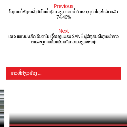
Previous
ໂຄງການກໍ່ສ້າງຕາຝັ່ງກັນໄພນ້ຳຖ້ວມ ລຽບແຄມນ້ຳກໍ ແຂວງອຸດົມໄຊ ສຳເລັດແລ້ວ
74.46%
Next
ເຈເຈ ພອນປະເສີດ ຈິນດາໄມ ເຈົ້າຂອງແບຣນ SANÉ ຜູ້ສ້າງສັນຜົນງານຜ້າລາວ
ຕາມລະດູການທີ່ມາພ້ອມກັບຄວາມລຽບສະຫງ່າ
ຂ່າວທີ່ກ່ຽວຂ້ອງ ...