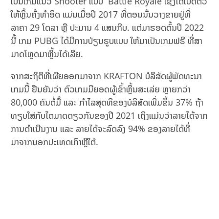
ເປັນເກມແນວ Shooter ແບບ Battle Royale ເຊິ່ງໄດ້ເປີດຕົວ
ໃຫ້ຫຼິ້ນຄັ້ງທຳອິດ ແມ່ນເມື່ອປີ 2017 ທີ່ຕອນນັ້ນວາງຂາຍຢູ່ທີ່
ລາຄາ 29 ໂດລາ ຫຼື ປະມານ 4 ແສນກີບ.​ ແຕ່ມາຮອດຕົ້ນປີ 2022
ນີ້ ເກມ PUBG ໄດ້ມີການປ່ຽນຮູບແບບ ໃຫ້ມາເປັນເກມຟຣີ ທີ່ສາ
ມາດໂຫຼດມາຫຼິ້ນໄດ້ເລີຍ.
ຈາກສະຖິຕິທີ່ເຜີຍອອກມາຈາກ KRAFTON ບໍລິສັດຜູ້ພັດທະນາ
ເກມນີ້ ຢືນຍັນວ່າ ຕົວເກມມີຍອດຜູ້ເຂົ້າຫຼິ້ນສະເລ່ຍ ຫຼາຍກວ່າ
80,000 ຄົນຕໍ່ມື້ ແລະ ກຳໄລສຸດທິຂອງບໍລິສັດເພີ່ມຂຶ້ນ 37% ຖ້າ
ທຽບໃສ່ກັບໄຕມາດດຽວກັນຂອງປີ 2021 ເຖິງແມ່ນວ່າລາຍໄດ້ຈາກ
ການດຳເນີນງານ ແລະ ລາຍໄດ້ຈະລົດລົງ 94% ຂອງລາຍໄດ້ທີ່
ມາຈາກນອກປະເທດເກົາຫຼີໃຕ້.