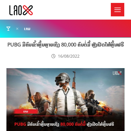
ເກມ
PUBG ມີຄົນເຂົ້າຫຼິ້ນຫຼາຍເຖິງ 80,000 ຄົນຕໍ່ມື້ ຫຼັງເປີດໃຫ້ຫຼິ້ນຟຣີ
16/08/2022