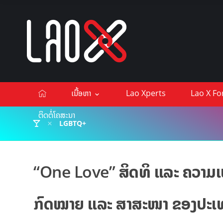
ເນື້ອຫາ
Lao Xperts
Lao X F
ຕິດຕໍ່ໂຄສະນາ
LGBTQ+
“One Love” ສິດທິ ແລະ ຄວາມເທ
ກົດໝາຍ ແລະ ສາສະໜາ ຂອງປະເທ