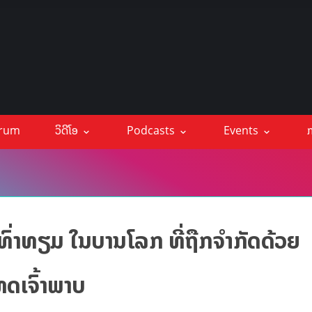
orum
ວິດີໂອ
Podcasts
Events
ກ
ົ່າທຽມ ໃນບານໂລກ ທີ່ຖືກຈຳກັດດ້ວຍ
ດເຈົ້າພາບ