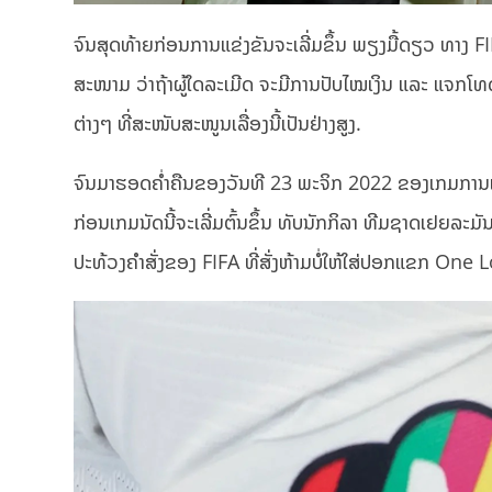
ຈົນສຸດທ້າຍກ່ອນການແຂ່ງຂັນຈະເລີ່ມຂຶ້ນ ພຽງມື້ດຽວ ທາງ F
ສະໜາມ ວ່າຖ້າຜູ້ໃດລະເມີດ ຈະມີການປັບໄໝເງິນ ແລະ ແຈກໂທດໃບ
ຕ່າງໆ ທີ່ສະໜັບສະໜູນເລື່ອງນີ້ເປັນຢ່າງສູງ.
ຈົນມາຮອດຄໍ່າຄືນຂອງວັນທີ 23 ພະຈິກ 2022 ຂອງເກມການແຂ່
ກ່ອນເກມນັດນີ້ຈະເລີ່ມຕົ້ນຂຶ້ນ ທັບນັກກິລາ ທີມຊາດເຢຍລະມ
ປະທ້ວງຄຳສັ່ງຂອງ FIFA ທີ່ສັ່ງຫ້າມບໍ່ໃຫ້ໃສ່ປອກແຂກ One