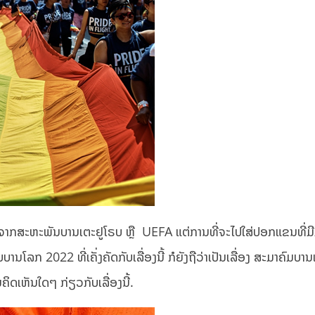
ມັດຈາກສະຫະພັນບານເຕະຢູໂຣບ ຫຼື UEFA ແຕ່ການທີ່ຈະໄປໃສ່ປອກແຂນທີ່ມີ
ໂລກ 2022 ທີ່ເຄັ່ງຄັດກັບເລື່ອງນີ້ ກໍຍັງຖືວ່າເປັນເລື່ອງ ສະມາຄົມບາ
ຄິດເຫັນໃດໆ ກ່ຽວກັບເລື່ອງນີ້.