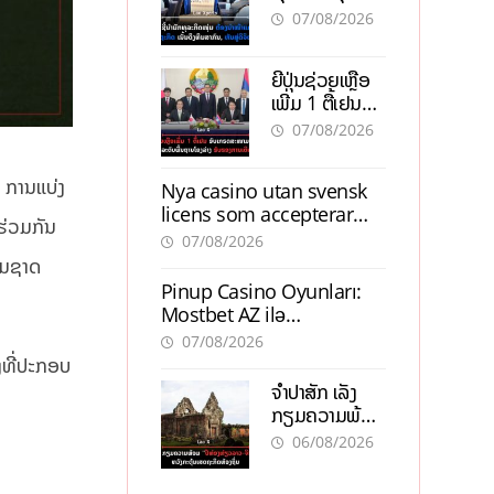
ຕ້ອງນຳໜ້າແກ້
ຕຳແໜ່ງ
07/08/2026
ວິກິດເສດຖະກິດ
ເນັ້ນດຶງທຶນ
ຍີ່ປຸ່ນຊ່ວຍເຫຼືອ
ສາກົນ, ຫັນສູ່ດິຈິ
ເພີ່ມ 1 ຕື້ເຢນ
ຕອນ
ອັບເກຣດ
07/08/2026
ສະໜາມບິນວັດ
ໄຕ ຮັບຮອງການ
ະ ການແບ່ງ
Nya casino utan svensk
ເຕີບໂຕ
licens som accepterar
ຮ່ວມກັນ
Swish: En jämförelse
07/08/2026
ີມຊາດ
Pinup Casino Oyunları:
Mostbet AZ ilə
Müqayisədə Nə Təqdim
07/08/2026
Edir?
ງທີ່ປະກອບ
ຈຳປາສັກ ເລັ່ງ
ກຽມຄວາມພ້ອມ
“ປີທ່ອງທ່ຽວ
06/08/2026
ລາວ-ຈີນ 2027”
ຫວັງກະຕຸ້ນ