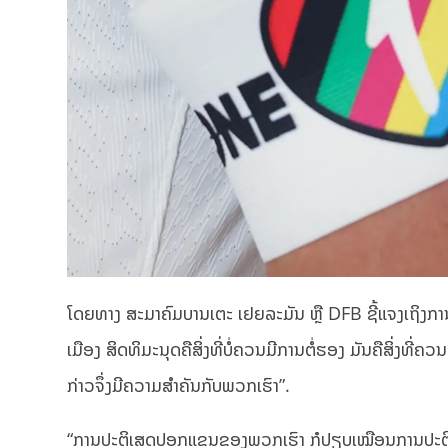
ໂດຍທາງ ສະມາຄົມບານເຕະ ເຢຍລະມັນ ຫຼື DFB ຊີ້ແຈງເຖິງການ
ເມືອງ ສິດທິມະນຸດຄືສິ່ງທີ່ບໍ່ຄວນມີການຕໍ່ຮອງ ມັນຄືສິ່ງທີ່ຄວນ
ກ່າວຈຶ່ງມີຄວາມສຳຄັນກັບພວກເຮົາ”.
“ການປະຕິເສດປອກແຂນຂອງພວກເຮົາ ກໍປຽບເໝືອນການປະຕິເສດທີ