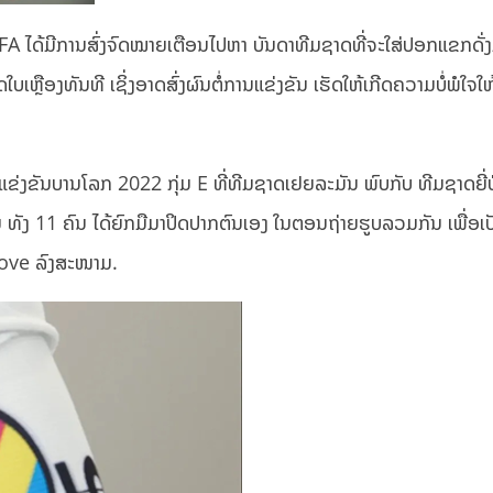
IFA ໄດ້ມີການສົ່ງຈົດໝາຍເຕືອນໄປຫາ ບັນດາທີມຊາດທີ່ຈະໃສ່ປອກແຂກດັ່ງ
ເຫຼືອງທັນທີ ເຊິ່ງອາດສົ່ງຜົນຕໍ່ການແຂ່ງຂັນ ເຮັດໃຫ້ເກີດຄວາມບໍ່ພໍໃຈໃ
ງຂັນບານໂລກ 2022 ກຸ່ມ E ທີ່ທີມຊາດເຢຍລະມັນ ພົບກັບ ທີມຊາດຍີ່ປ
ັນ ທັງ 11 ຄົນ ໄດ້ຍົກມືມາປິດປາກຕົນເອງ ໃນຕອນຖ່າຍຮູບລວມກັນ ເພື່ອເ
 Love ລົງສະໜາມ.