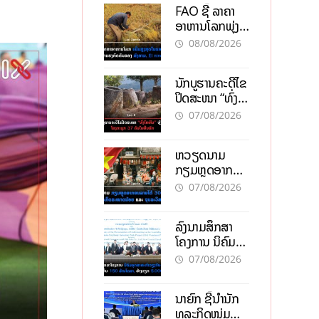
FAO ຊີ້ ລາຄາ
ອາຫານໂລກພຸ່ງ
ສູງສຸດໃນຮອບ 3
08/08/2026
ປີ ຈາກແຮງ
ກົດດັນຂອງ
ນັກບູຮານຄະດີໄຂ
ສົງຄາມ, El
ປິດສະໜາ “ທົ່ງ
nino
ໄຫຫີນ” ຫຼັງພົບ
07/08/2026
ໂຄງກະດູກ 37
ຄົນໃນຫີນຍັກ
ຫວຽດນາມ
ກຽມຫຼຸດອາກອນ
ລາຍໄດ້ 30%
07/08/2026
ຫວັງອູ້ມທຸລະກິດ
ຂະໜາດນ້ອຍ
ລົງນາມສຶກສາ
ແລະ ຈຸນລະ
ໂຄງການ ນິຄົມ
ວິສາຫະກິດ
ອຸດສາຫະກຳ
07/08/2026
ວຽງຈັນ-ໄຊທານີ
ຕັ້ງເປົ້າດຶງທຶນ
ນາຍົກ ຊີ້ນຳນັກ
150 ລ້ານໂດລາ,
ທຸລະກິດໜຸ່ມ
ສ້າງວຽກ 5.000