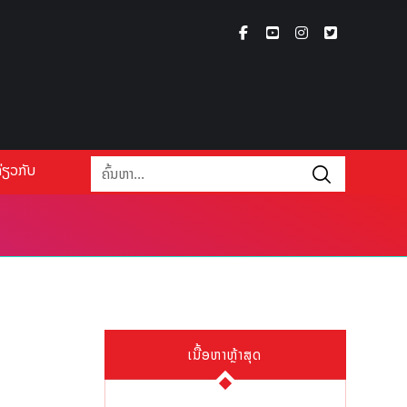
່ຽວກັບ
ເນື້ອຫາຫຼ້າສຸດ