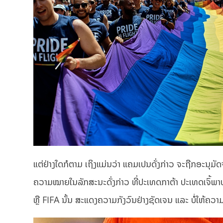
ແຕ່ຢ່າງໃດກໍຕາມ ເຖິງແມ່ນວ່າ ແຄມເປນດັ່ງກ່າວ ຈະຖືກອະນຸ
ຄວາມໝາຍໃນລັກສະນະດັ່ງກ່າວ ທີ່ປະເທດກາຕ້າ ປະເທດເຈົ້ພາບບານ
ຫຼື FIFA ນັ້ນ ສະແດງຄວາມກັງວົນຢ່າງຊັດເຈນ ແລະ ບໍ່ໃຫ້ຄວາມ