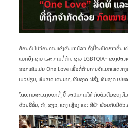
ຢ້ອນກັບໄປກ່ອນການແຂ່ງຂັນບານໂລກ ຄັ້ງນີ້ຈະເປີດສາກຂຶ້ນ ທ່າ
ແຍກຍິງ-ຊາຍ ແລະ ການຕໍ່ຕ້ານ ຊາວ LGBTQIA+ ຂອງປະເທດເຈົ້
ອອກແຄັມເປນ One Love ເພື່ອຕໍ່ຕ້ານການຈຳແນກເພດທາງເລືອ
ເບວຢຽມ, ທີມຊາດ ເດນມາກ, ທີມຊາດ ຝຣັ່ງ, ທີມຊາດ ເຢຍລ
ໂດຍການສະແດງອອກຄັ້ງນີ້ ຈະເປັນການໃຫ້ ກັບຕັນທີມຂອງທີມຊ
ດ້ວຍສີສົ້ມ, ດຳ, ຂຽວ, ແດງ ເຫຼືອງ ແລະ ສີຟ້າ ພ້ອມກັບມີຕົວ