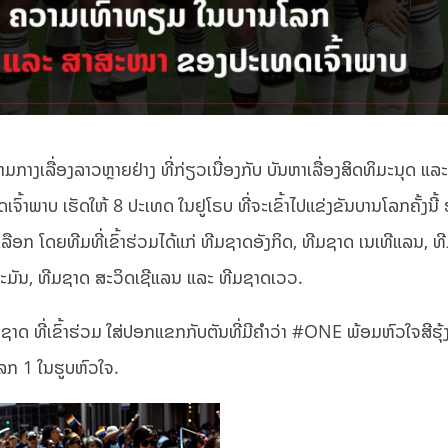
ມກາງເລື່ອງລາວຫຼາຍຢ່າງ ທີ່ກ່ຽວເນື່ອງກັບ ບັນຫາເລື່ອງສິດທິມະນຸດ ແລ
າພາບ ເຮັດໃຫ້ 8 ປະເທດ ໃນຢູໂຣບ ທີ່ຈະເຂົ້າໄປແຂ່ງຂັນບານໂລກຄັ້ງນີ້ 
ກ ໂດຍທີມທີ່ເຂົ້າຮ່ວມໄດ້ແກ່ ທີມຊາດອັງກິດ, ທີມຊາດ ເນເທີແລນ, ທ
ະມັນ, ທີມຊາດ ສະວິດເຊີແລນ ແລະ ທີມຊາດເວວ.
າດ ທີ່ເຂົ້າຮ່ວມ ໃສ່ປອກແຂກກັບຕັນທີ່ມີຄຳວ່າ #ONE ພ້ອມຫົວໃຈສີຮຸ້
ເລກ 1 ໃນຮູບຫົວໃຈ.