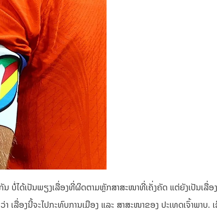
ໍ່ໄດ້ເປັນພຽງເລື່ອງທີ່ຜິດຕາມຫຼັກສາສະໜາທີ່ເຄັ່ງຄັດ ແຕ່ຍັງເປັນເລື່ອງ
ນວ່າ ເລື່ອງນີ້ຈະໄປກະທົບການເມືອງ ແລະ ສາສະໜາຂອງ ປະເທດເຈົ້າພາບ. ເຊ