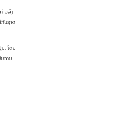
ກ່າວລົງ
ຫ້ກັບຊາດ
ຸ່ນ. ໂດຍ
ປັນການ