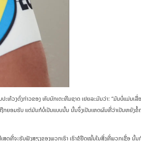
ປະທ້ວງດັ່ງກ່າວຂອງ ທັບນັກເຕະທີມຊາດ ເຢຍລະມັນວ່າ: “ມັນບໍ່ແມ່ນເລື
ຖືກຍອມຮັບ ແຕ່ມັນກໍບໍ່ເປັນແບບນັ້ນ ນັ້ນຈຶ່ງເປັນເຫດຜົນທີ່ວ່າເປັນຫຍັງຂໍ້
່ຈະຮັບຟັງສຽງຂອງພວກເຮົາ ເຮົາຂໍຢຶດໝັ້ນໃນສິ່ງທີ່ພວກເຊື່ອ ນັ້ນ