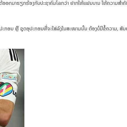
ໍໄດ້ອອກມາຮຽກຮ້ອງກັບປະຊາຄົມໂລກວ່າ ຢາກໃຫ້ແຟນບານ ໃຫ້ຄວາມສຳຄັນ
ປະກອນ ຫຼື ຊຸດອຸປະກອນທີ່ຈະໃສ່ລົງໃນສະໜາມນັ້ນ ຕ້ອງບໍ່ມີຂໍ້ຄວາມ, ສັນຍ