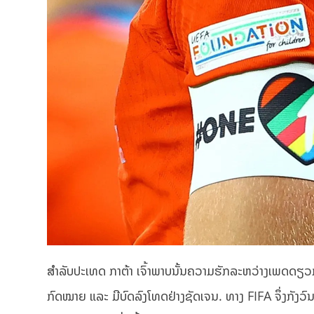
ສຳລັບປະເທດ ກາຕ້າ ເຈົ້າພາບນັ້ນຄວາມຮັກລະຫວ່າງເພດດຽວກັນ ບ
ກົດໝາຍ ແລະ ມີບົດລົງໂທດຢ່າງຊັດເຈນ.​ ທາງ FIFA ຈຶ່ງກັງວົ