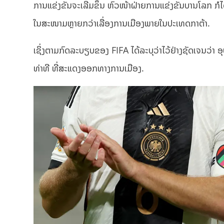
ການແຂ່ງຂັນຈະເລີ່ມຂຶ້ນ ຫົວໜ້າຝ່າຍການແຂ່ງຂັນບານໂລກ ກ
ໃນສະໜາມຫຼາຍກວ່າເລື່ອງການເມືອງພາຍໃນປະເທດກາຕ້າ.
ເຊິ່ງຕາມກົດລະບຽບຂອງ FIFA ໄດ້ລະບຸວ່າໄວ້ຢ່າງຊັດເຈນວ່າ ອຸ
ທ່າທີ ທີ່ສະແດງອອກທາງການເມືອງ.