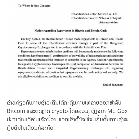
ຂ່າວກ່ຽວກັບການຊໍາລະຄືນໄດ້ກະຕຸ້ນການເທຂາຍອອກສໍາລັບ
Bitcoin ແລະຕະຫຼາດ crypto ໂດຍລວມ, ຫຼັງຈາກ Mt. Gox
ປະກາດໃນເດືອນແລ້ວນີ້ວ່າ ພວກເຂົາຕັ້ງໃຈທີ່ຈະເລີ່ມຕົ້ນການຊໍາລະ
ເງິນຄືນໃນເດືອນກໍລະກົດ.