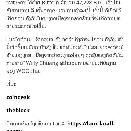
“Mt.Gox ໄດ້ຍ້າຍ Bitcoin ຈຳນວນ 47,228 BTC, ເຊິ່ງເປັນ
ສັນຍານການເລີ່ມຕົ້ນຂອງຂະບວນການຊຳລະໜີ້. ເຊິ່ງນີ້ໄດ້ເຮັດໃຫ້
ເກີດຄວາມກັງວົນໃນຕະຫຼາດເນື່ອງຈາກອາດຢ້ານທີ່ຈະເກີດການເທ
ຂາຍຂະໜາດໃຫຍ່ຂຶ້ນ.
ແນວໃດກໍຕາມ, ເຮົາຄວນຈະສັງເກດວ່າເຖິງວ່າຈະມີຄວາມກັງວົນເຫຼົ່າ
ນີ້ເກີດຂຶ້ນໃນບັນດານັກລົງທຶນ ແຕ່ຜົນກະທົບໃນໄລຍະຍາວອາດຈະບໍ່
ຮ້າຍແຮງຫຼາຍ. ເນື່ອງຈາກວ່າຕະຫຼາດຄ່ອຍໆ ດູດຊັບແຮງກົດດັນໃນ
ການຂາຍ” Willy Chuang ຜູ້ອໍານວຍການຝ່າຍປະຕິບັດງານ
ຂອງ WOO ກ່າວ.
ທີ່ມາ:
coindesk
theblock
ຕິດຕາມຂ່າວທັງໝົດຈາກ LaoX:
https://laox.la/all-