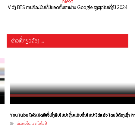
Next
V ວົງ BTS ກາຍສິລະປິນທີ່ມີຍອດຄົ້ນຫາຜ່ານ Google ສູງສຸດໃນເຄິ່ງປີ 2024
ຂ່າວທີ່ກ່ຽວຂ້ອງ ...
YouTube ໃຈດີ ເປີດຟີເຈີ້ເບິ່ງຄິບໄປນຳຫຼິ້ນແອັບອື່ນໄປນຳໄດ້ແລ້ວ ໂດຍບໍ່ຕ້ອງເຊົ່
ຂ່າວທົ່ວໄປ
ເທັກໂນໂລຢີ
,