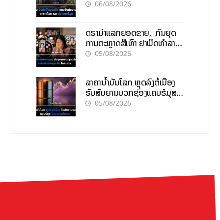
ໂລກ ແລະ ຊ່ອງແຄບຮໍມູສ
06/08/2026
ດຣາມ່າແລກຍອດຂາຍ, ກົນຍຸດ
ການຕະຫຼາດສີເທົາ ຢາພິດທຳລາຍ
ທຸລະກິດ ໄລຍະຍາວ
05/08/2026
ລາຄານ້ຳມັນໂລກ ຫຼຸດລົງຕໍ່ເນື່ອງ
ຮັບສັນຍານບວກຊ່ອງແຄບຮໍມຸສ
ຈັບຕາລາຄາໃນລາວ
05/08/2026