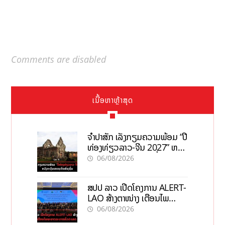
Comments are disabled
ເນື້ອຫາຫຼ້າສຸດ
ຈຳປາສັກ ເລັ່ງກຽມຄວາມພ້ອມ “ປີ
ທ່ອງທ່ຽວລາວ-ຈີນ 2027” ຫວັງ
ກະຕຸ້ນເສດຖະກິດທ້ອງຖິ່ນ
06/08/2026
ສປປ ລາວ ເປີດໂຄງການ ALERT-
LAO ສ້າງຕາໜ່າງ ເຕືອນໄພ
ພະຍາດລະບາດທົ່ວປະເທດ
06/08/2026