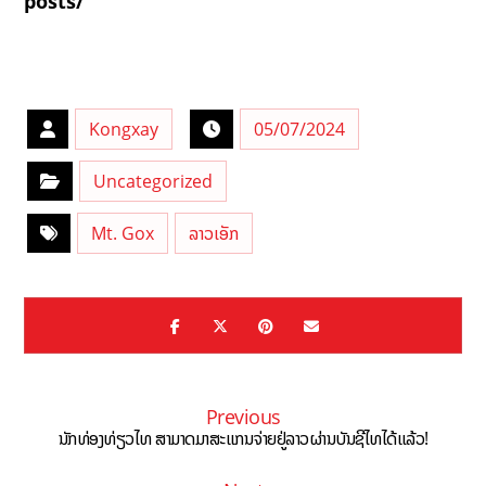
posts/
Kongxay
05/07/2024
Uncategorized
Mt. Gox
ລາວເອັກ
Previous
ນັກທ່ອງທ່ຽວໄທ ສາມາດມາສະແກນຈ່າຍຢູ່ລາວຜ່ານບັນຊີໄທໄດ້ແລ້ວ!