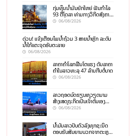
ກຸ່ມທຶນນ້ຳມັນຍັກໃຫຍ່ ຟັນກຳໄລ
93 ຕື້ໂດລາ ທ່າມກາງວິກິດສົງຄາມ
ລາຄານໍ້າມັນແພງ
06/08/2026
ດ່ວນ! ແຈ້ງເຕືອນໄພນໍ້າຖ້ວມ 3 ສາຍນໍ້າຫຼັກ ລະດັບ
ນໍ້າໃກ້ແຕະຈຸດອັນຕະລາຍ
06/08/2026
ລາຄາຄຳໂລກຟື້ນໂຕແຮງ ດັນລາຄາ
ຄຳໃນລາວທະລຸ 47 ລ້ານກີບຕໍ່ບາດ
06/08/2026
ລາວຖອດບົດຮຽນຫວຽດນາມ
ສ້າງເສດຖະກິດເປັນເຈົ້າຕົນເອງ
ກ້າວສູ່ເປົ້າໝາຍ 2035
06/08/2026
ນໍ້າມັນລາວປັບຕົວລົງທຸກຊະນິດ
ຕອບຮັບສັນຍານບວກຈາກຕະຫຼາດ