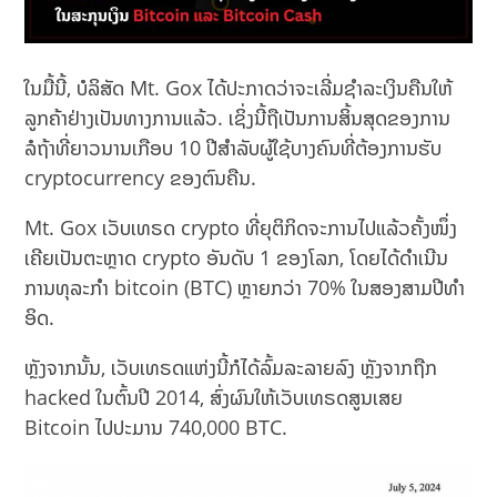
ໃນມື້ນີ້, ບໍລິສັດ Mt. Gox ໄດ້ປະກາດວ່າຈະເລີ່ມຊໍາລະເງິນຄືນໃຫ້
ລູກຄ້າຢ່າງເປັນທາງການແລ້ວ. ເຊິ່ງນີ້ຖືເປັນການສິ້ນສຸດຂອງການ
ລໍຖ້າທີ່ຍາວນານເກືອບ 10 ປີສໍາລັບຜູ້ໃຊ້ບາງຄົນທີ່ຕ້ອງການຮັບ
cryptocurrency ຂອງຕົນຄືນ.
Mt. Gox ເວັບເທຣດ crypto ທີ່ຍຸຕິກິດຈະການໄປແລ້ວຄັ້ງໜຶ່ງ
ເຄີຍເປັນຕະຫຼາດ crypto ອັນດັບ 1 ຂອງໂລກ, ໂດຍໄດ້ດໍາເນີນ
ການທຸລະກຳ bitcoin (BTC) ຫຼາຍກວ່າ 70% ໃນສອງສາມປີທໍາ
ອິດ.
ຫຼັງຈາກນັ້ນ, ເວັບເທຣດແຫ່ງນີ້ກໍໄດ້ລົ້ມລະລາຍລົງ ຫຼັງຈາກຖືກ
hacked ໃນຕົ້ນປີ 2014, ສົ່ງຜົນໃຫ້ເວັບເທຣດສູນເສຍ
Bitcoin ໄປປະມານ 740,000 BTC.