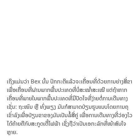
ເຖິງແມ່ນວ່າ Bex ນັ້ນ ປົກກະຕິແລ້ວຈະເຄື່ອນທີ່ດ້ວຍການຍ່າງສີ່ຂາ
ເພື່ອເຄື່ອນທີ່ຜ່ານພາກພື້ນປະເທດທີ່ບໍ່ສະໝ່ຳສະເໝີ ແຕ່ຖ້າຫາກ
ເຄື່ອນທີ່ພາຍໃນພາກພື້ນປະເທດທີ່ມີປັດໄຈທີ່ງ່າຍຕໍ່ການເດີນທາງ
ເຊັ່ນ: ຖະໜົນ ຫຼື ທົ່ງພຽງ ມັນກໍສາມາດປ່ຽນຮູບແບບໂດຍການຄຸ
ເຂົ່າລົງເພື່ອປ່ຽນຂາຂອງມັນເປັນລໍ້ສີ່ຄູ່ ເພື່ອການເດີນທາງທີ່ວ່ອງໄວ
ໄດ້ຄ້າຍຄືກັບສະກູດເຕີ້ໄຟຟ້າ ເຊິ່ງຖືວ່າເປັນເອກະລັກທີ່ໜ້າສົນໃຈ
ຫຼາຍ.