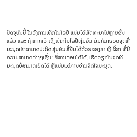
ປັດຈຸບັນນີ້ ໃນວົງການເທັກໂນໂລຢີ ແມ່ນໄດ້ພັດທະນາໄປຫຼາຍຂັ້ນ
ແລ້ວ ແລະ ຖ້າຫາກເວົາເຖິງເທັກໂນໂລຢີຫຸ່ນຍົນ ມັນກໍມາຮອດຈຸດທີ່
ມະນຸດເຮົາສາມາດປະດິດຫຸ່ນຍົນທີ່ຢືນໄດ້ດ້ວຍສອງຂາ ຫຼື ສີ່ຂາ ທີ່ມີ
ຄວາມສາມາດຕ່າງໆເຊັ່ນ: ສື່ສານຕອບໂຕ້ໄດ້, ເຮັດວຽກໃນຈຸດທີ່
ມະນຸດບໍ່ສາມາດເຮັດໄດ້ ຫຼືແມ່ນແຕ່ການອ່ານຈິດໃຈມະນຸດ.