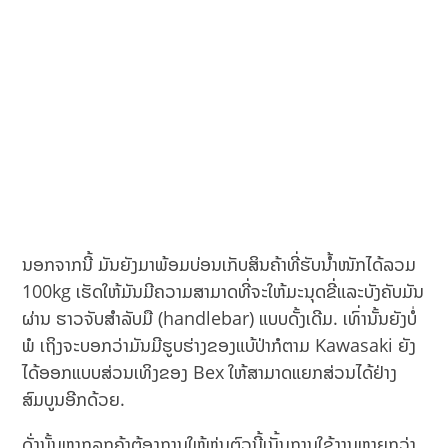
ນອກຈາກນີ້ ມັນຍັງມາພ້ອມບ່ອນເກັບສິນຄ້າທີ່ຮັບນ້ຳໜັກໄດ້ລວມ
100kg ເຮັດໃຫ້ມັນມີຄວາມສາມາດທີ່ຈະໃຫ້ມະນຸດຂີ່ແລະບັງຄັບມັນ
ຜ່ານ ຮາວຈັບສຳລັບມື (handlebar) ແບບດັ້ງເດີມ. ເທົ່ານັ້ນຍັງບໍ່
ພໍ ເຖິງຈະບອກວ່າມັນມີຮູບຮ່າງຂອງແບ້ປ່າກໍຕາມ Kawasaki ຍັງ
ໄດ້ອອກແບບສ່ວນເທິງຂອງ Bex ໃຫ້ສາມາດແຍກສ່ວນໄດ້ຢ່າງ
ສົມບູນອີກດ້ວຍ.
ດັ່ງນັ້ນຫາກລູກຄ້າຕ້ອງການໃຫ້ຫຸ່ນຕົວນີ້ເນັ້ນການໃຊ້ງານຫຼາຍກວ່າ