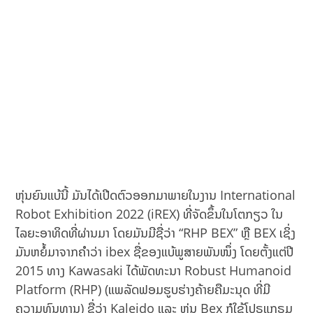
ຫຸ່ນຍົນແບ້ນີ້ ມັນໄດ້ເປີດຕົວອອກມາພາຍໃນງານ International
Robot Exhibition 2022 (iREX) ທີ່ຈັດຂຶ້ນໃນໂຕກຽວ ໃນ
ໄລຍະອາທິດທີ່ຜ່ານມາ ໂດຍມັນມີຊື່ວ່າ “RHP BEX” ຫຼື BEX ເຊິ່ງ
ມັນຫຍໍ້ມາຈາກຄຳວ່າ ibex ຊື່ຂອງແບ້ພູສາຍພັນໜຶ່ງ ໂດຍຕັ້ງແຕ່ປີ
2015 ທາງ Kawasaki ໄດ້ພັດທະນາ Robust Humanoid
Platform (RHP) (ແພລັດຟອມຮູບຮ່າງຄ້າຍຄືມະນຸດ ທີ່ມີ
ຄວາມທົນທານ) ຊື່ວ່າ Kaleido ແລະ ຫຸ່ນ Bex ກໍໃຊ້ໂປຣແກຣມ