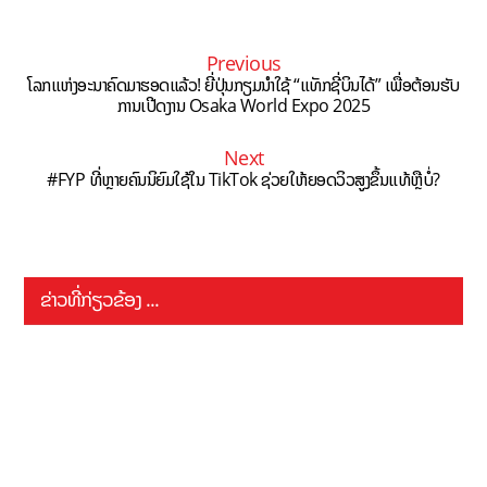
Previous
ໂລກແຫ່ງອະນາຄົດມາຮອດແລ້ວ! ຍີ່ປຸ່ນກຽມນຳໃຊ້ “ແທັກຊີ່ບິນໄດ້” ເພື່ອຕ້ອນຮັບ
ການເປີດງານ Osaka World Expo 2025
Next
#FYP ທີ່ຫຼາຍຄົນນິຍົມໃຊ້ໃນ TikTok ຊ່ວຍໃຫ້ຍອດວິວສູງຂຶ້ນແທ້ຫຼືບໍ່?
ຂ່າວທີ່ກ່ຽວຂ້ອງ ...