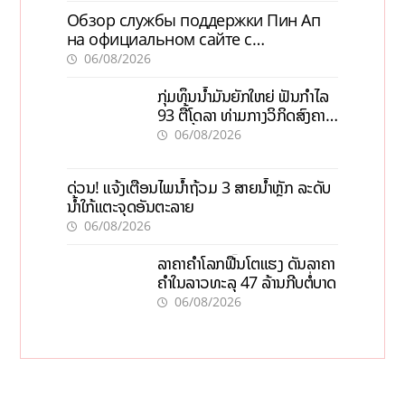
Обзор службы поддержки Пин Ап
на официальном сайте с
актуальной информацией
06/08/2026
ກຸ່ມທຶນນ້ຳມັນຍັກໃຫຍ່ ຟັນກຳໄລ
93 ຕື້ໂດລາ ທ່າມກາງວິກິດສົງຄາມ
ລາຄານໍ້າມັນແພງ
06/08/2026
ດ່ວນ! ແຈ້ງເຕືອນໄພນໍ້າຖ້ວມ 3 ສາຍນໍ້າຫຼັກ ລະດັບ
ນໍ້າໃກ້ແຕະຈຸດອັນຕະລາຍ
06/08/2026
ລາຄາຄຳໂລກຟື້ນໂຕແຮງ ດັນລາຄາ
ຄຳໃນລາວທະລຸ 47 ລ້ານກີບຕໍ່ບາດ
06/08/2026