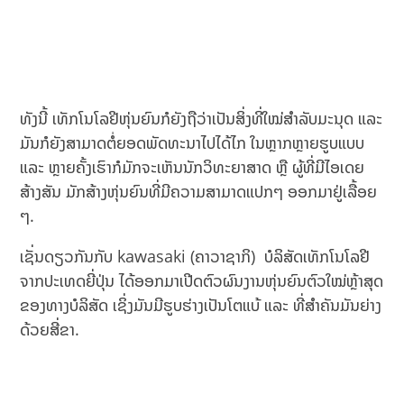
ທັງນີ້ ເທັກໂນໂລຢີຫຸ່ນຍົນກໍຍັງຖືວ່າເປັນສິ່ງທີ່ໃໝ່ສຳລັບມະນຸດ ແລະ
ມັນກໍຍັງສາມາດຕໍ່ຍອດພັດທະນາໄປໄດ້ໄກ ໃນຫຼາກຫຼາຍຮູບແບບ
ແລະ ຫຼາຍຄັ້ງເຮົາກໍມັກຈະເຫັນນັກວິທະຍາສາດ ຫຼື ຜູ້ທີ່ມີໄອເດຍ
ສ້າງສັນ ມັກສ້າງຫຸ່ນຍົນທີ່ມີຄວາມສາມາດແປກໆ ອອກມາຢູ່ເລື້ອຍ
ໆ.
ເຊັ່ນດຽວກັນກັບ kawasaki (ຄາວາຊາກິ) ບໍລິສັດເທັກໂນໂລຢີ
ຈາກປະເທດຍີ່ປຸ່ນ ໄດ້ອອກມາເປີດຕົວຜົນງານຫຸ່ນຍົນຕົວໃໝ່ຫຼ້າສຸດ
ຂອງທາງບໍລິສັດ ເຊິ່ງມັນມີຮູບຮ່າງເປັນໂຕແບ້ ແລະ ທີ່ສຳຄັນມັນຍ່າງ
ດ້ວຍສີ່ຂາ.