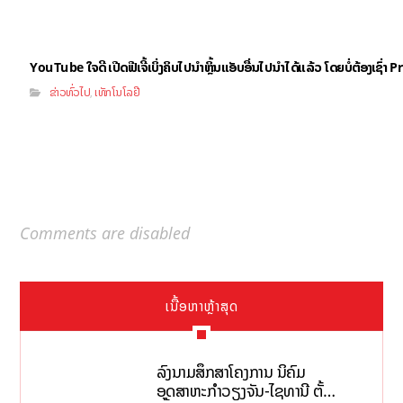
YouTube ໃຈດີ ເປີດຟີເຈີ້ເບິ່ງຄິບໄປນຳຫຼິ້ນແອັບອື່ນໄປນຳໄດ້ແລ້ວ ໂດຍບໍ່ຕ້ອງເຊົ່
ຂ່າວທົ່ວໄປ
ເທັກໂນໂລຢີ
,
Comments are disabled
ເນື້ອຫາຫຼ້າສຸດ
ລົງນາມສຶກສາໂຄງການ ນິຄົມ
ອຸດສາຫະກຳວຽງຈັນ-ໄຊທານີ ຕັ້ງ