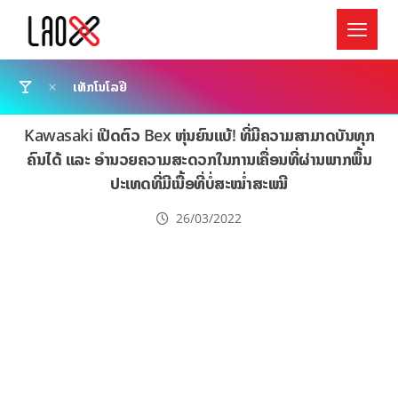
ເທັກໂນໂລຢີ
Kawasaki ເປີດຕົວ Bex ຫຸ່ນຍົນແບ້! ທີ່ມີຄວາມສາມາດບັນທຸກ
ຄົນໄດ້ ແລະ ອຳນວຍຄວາມສະດວກໃນການເຄື່ອນທີ່ຜ່ານພາກພື້ນ
ປະເທດທີ່ມີເນື້ອທີ່ບໍ່ສະໝ່ຳສະເໝີ
26/03/2022