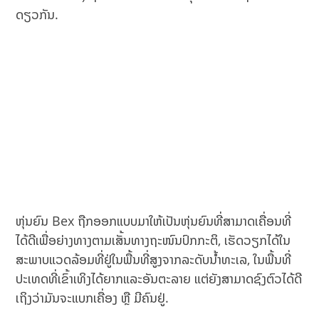
ດຽວກັນ.
ຫຸ່ນຍົນ Bex ຖືກອອກແບບມາໃຫ້ເປັນຫຸ່ນຍົນທີ່ສາມາດເຄື່ອນທີ່
ໄດ້ດີເພື່ອຍ່າງທາງຕາມເສັ້ນທາງຖະໜົນປົກກະຕິ, ເຮັດວຽກໄດ້ໃນ
ສະພາບແວດລ້ອມທີ່ຢູ່ໃນພື້ນທີ່ສູງຈາກລະດັບນ້ຳທະເລ, ໃນພື້ນທີ່
ປະເທດທີ່ເຂົ້າເທິງໄດ້ຍາກແລະອັນຕະລາຍ ແຕ່ຍັງສາມາດຊົງຕົວໄດ້ດີ
ເຖິງວ່າມັນຈະແບກເຄື່ອງ ຫຼື ມີຄົນຢູ່.