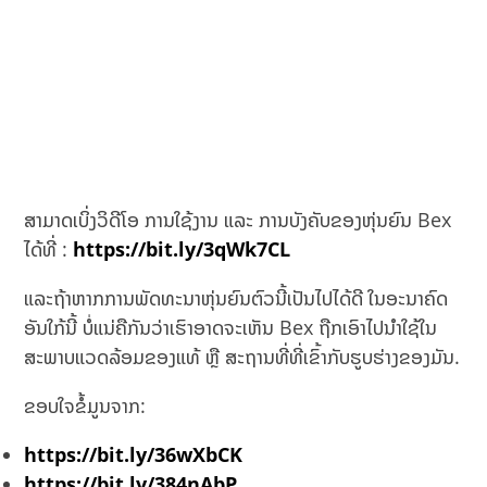
ສາມາດເບິ່ງວິດີໂອ ການໃຊ້ງານ ແລະ ການບັງຄັບຂອງຫຸ່ນຍົນ Bex
ໄດ້ທີ່ :
https://bit.ly/3qWk7CL
ແລະຖ້າຫາກການພັດທະນາຫຸ່ນຍົນຕົວນີ້ເປັນໄປໄດ້ດີ ໃນອະນາຄົດ
ອັນໃກ້ນີ້ ບໍ່ແນ່ຄືກັນວ່າເຮົາອາດຈະເຫັນ Bex ຖືກເອົາໄປນຳໃຊ້ໃນ
ສະພາບແວດລ້ອມຂອງແທ້ ຫຼື ສະຖານທີ່ທີ່ເຂົ້າກັບຮູບຮ່າງຂອງມັນ.
ຂອບໃຈຂໍ້ມູນຈາກ:
https://bit.ly/36wXbCK
https://bit.ly/384nAbP