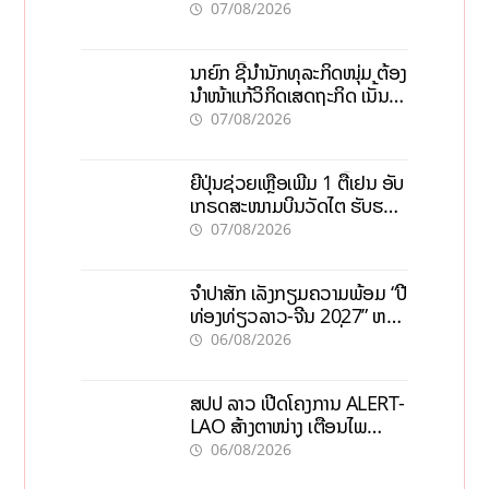
ເປົ້າດຶງທຶນ 150 ລ້ານໂດລາ, ສ້າງ
07/08/2026
ວຽກ 5.000 ຕຳແໜ່ງ
ນາຍົກ ຊີ້ນຳນັກທຸລະກິດໜຸ່ມ ຕ້ອງ
ນຳໜ້າແກ້ວິກິດເສດຖະກິດ ເນັ້ນດຶງ
ທຶນສາກົນ, ຫັນສູ່ດິຈິຕອນ
07/08/2026
ຍີ່ປຸ່ນຊ່ວຍເຫຼືອເພີ່ມ 1 ຕື້ເຢນ ອັບ
ເກຣດສະໜາມບິນວັດໄຕ ຮັບຮອງ
ການເຕີບໂຕ
07/08/2026
ຈຳປາສັກ ເລັ່ງກຽມຄວາມພ້ອມ “ປີ
ທ່ອງທ່ຽວລາວ-ຈີນ 2027” ຫວັງ
ກະຕຸ້ນເສດຖະກິດທ້ອງຖິ່ນ
06/08/2026
ສປປ ລາວ ເປີດໂຄງການ ALERT-
LAO ສ້າງຕາໜ່າງ ເຕືອນໄພ
ພະຍາດລະບາດທົ່ວປະເທດ
06/08/2026