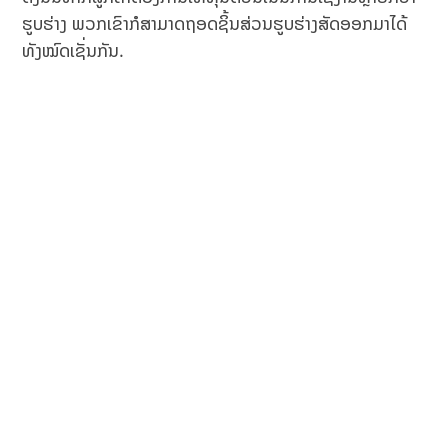
ຮູບຮ່າງ ພວກເຂົາກໍສາມາດຖອດຊິ້ນສ່ວນຮູບຮ່າງສັດອອກມາໄດ້
ທັງໝົດເຊັ່ນກັນ.