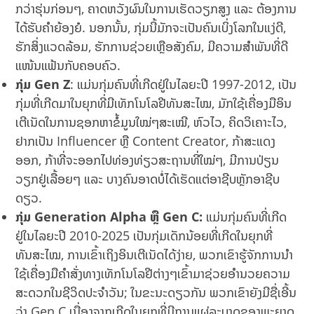
ກວ່າຮຸ່ນກ່ອນໆ, ຄາດຫວັງຜົນໃນການເຮັດວຽກສູງ ແລະ ຕ້ອງການ
ໄດ້ຮັບຄຳຍ້ອງຍໍ. ນອກນັ້ນ, ກຸ່ມນີ້ມັກຈະເປັນຄົນເບິ່ງໂລກໃນແງ່ດີ,
ຮັກສິ່ງແວດລ້ອມ, ຮັກການຊ່ວຍເຫຼືອສັງຄົມ, ມີຄວາມສຳພັນທີ່ດີ
ແໜ້ນແຟ້ນກັບຄອບຄົວ.
ກຸ່ມ
Gen Z
: ແມ່ນກຸ່ມຄົນທີ່ເກີດຢູ່ໃນໄລຍະປີ 1997-2012, ເປັນ
ກຸ່ມທີ່ເກີດມາໃນຍຸກທີ່ມີເທັກໂນໂລຢີທັນສະໄໝ, ມັກໃຊ້ເຄື່ອງມືອິນ
ເຕີເນັດໃນການຊອກຫາຂໍ້ມູນໃໝ່ໆສະເໝີ, ຫົວໄວ, ຄິດວິເຄາະໄວ,
ຢາກເປັນ Influencer ຫຼື Content Creator, ກ້າສະແດງ
ອອກ, ກ້າທີ່ຈະອອກໄປທ່ອງທ່ຽວສະຖານທີ່ໃໝ່ໆ, ມີການປ່ຽນ
ວຽກຢູ່ເລື້ອຍໆ ແລະ ບາງຄົນອາດບໍ່ໄດ້ເຮັດແຕ່ອາຊີບຫຼັກອາຊີບ
ດຽວ.
ກຸ່ມ Generation Alpha ຫຼື Gen C:
ແມ່ນກຸ່ມຄົນທີ່ເກີດ
ຢູ່ໃນໄລຍະປີ 2010-2025 ເປັນກຸ່ມເດັກນ້ອຍທີ່ເກີດໃນຍຸກທີ່
ທັນສະໄໝ, ການເຂົ້າເຖິງອິນເຕີເນັດໄດ້ງ່າຍ, ພວກເຂົາຮູ້ຈັກການນຳ
ໃຊ້ເຄື່ອງມືຄຳສັ່ງທາງເທັກໂນໂລຢີຕ່າງໆເຂົ້າມາຊ່ວຍອຳນວຍຄວາມ
ສະດວກໃນຊີວິດປະຈຳວັນ; ໃນຂະນະດຽວກັນ ພວກເຂົາຍັງມີຊື່ເອີ້ນ
ວ່າ Gen C ເນື່ອງຈາກເກີດໃນຍຸກທີ່ມີການແຜ່ລະບາດຂອງພະຍາດ