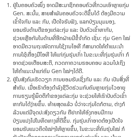
ຢູ່ໃນຄອບຄົວໜຶ່ງ ອາດມີສະມາຊິກຄອບຄົວທີ່ກວມເອົາຫຼາຍກຸ່ມ
Gen. ສະນັ້ນ, ສາຍສຳພັນຄອບຄົວຈະດີຂຶ້ນໄດ້ ຕ້ອງມີຄວາມ
ເຂົ້າໃຈກັນ ແລະ ກັນ, ເປີດໃຈຮັບຟັງ, ແລກປ່ຽນມຸມມອງ,
ຍອມຮັບດ້ານດີຂອງແຕ່ລະກຸ່ມ ແລະ ປັບຕົວເຂົ້າຫາກັນ,
ຊ່ວຍເຫຼືອກັນໃນດ້ານທີ່ອີກຝ່າຍມີຂໍ້ຈຳກັດ ເຊັ່ນ: ກຸ່ມ Gen ໃໝ່
ອາດມີຄວາມຖະໜັດການໃຊ້ງານໄອທີ ກໍສາມາດໃຫ້ຄຳແນະນຳ
ການໃຊ້ເຄື່ອງມືໄອທີ ໃຫ້ແກ່ກຸ່ມຮຸ່ນເກົ່າ ໃນຂະນະທີ່ກຸ່ມຮຸ່ນເກົ່າ ກໍ
ອາດຊ່ວຍເຕືອນສະຕິ, ກວດກາຄວາມຮອບຄອບ ລວມໄປເຖິງ
ໃຫ້ຄຳແນະນຳແກ່ຄົນ Gen ໃໝ່ໆໄດ້ດີ.
ຢູ່ໃນສັງຄົມເຮັດວຽກ ການຍອມຮັບເຊິ່ງກັນ ແລະ ກັນ ເປັນສິ່ງທີ່
ສຳຄັນ. ເມື່ອເຮົາຕ້ອງດຳລົງຊີວິດຮ່ວມກັບຄົນຫຼາຍກຸ່ມໄວອາຍຸ
ການຮຽນຮູ້ພຶດຕິກຳຂອງແຕ່ລະກຸ່ມ ຈະຊ່ວຍໃຫ້ເຮົາປັບຕົວເຂົ້າ
ຫາກັນໄດ້ງ່າຍຂຶ້ນ. ທ້າຍສຸດແລ້ວ ບໍ່ວ່າຈະກຸ່ມໃດກໍຕາມ, ຕ່າງກໍ
ລ້ວນແຕ່ມີຈຸດປະສົງດຽວກັນ ຄືຢາກໃຫ້ອົງກອນມີການ
ປ່ຽນແປງໄປໃນທິດທາງທີ່ດີຂຶ້ນ. ກຸ່ມຮຸ່ນເກົ່າອາດຕ້ອງເປີດໃຈ
ຍອມຮັບແນວຄິດໃໝ່ໆໃຫ້ຫຼາຍຂຶ້ນ, ໃນຂະນະທີ່ຄົນຮຸ່ນໃໝ່ ກໍ
ຮັບຟັງເພື່ອຖອດຖອນບົດຮຽນຈາກກຸ່ມຮຸ່ນເກົ່າ ແລະ ນຳມາ