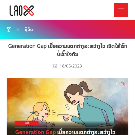
ຊີວິດ
Generation Gap ເມື່ອຄວາມແຕກຕ່າງລະຫວ່າງໄວ ເຮັດໃຫ້ເຮົາ
ບໍ່ເຂົ້າໃຈກັນ
18/05/2023