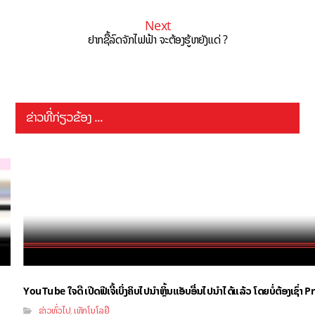
Next
ຢາກຊື້ລົດຈັກໄຟຟ້າ ຈະຕ້ອງຮູ້ຫຍັງແດ່ ?
ຂ່າວທີ່ກ່ຽວຂ້ອງ ...
YouTube ໃຈດີ ເປີດຟີເຈີ້ເບິ່ງຄິບໄປນຳຫຼິ້ນແອັບອື່ນໄປນຳໄດ້ແລ້ວ ໂດຍບໍ່ຕ້ອງເຊົ່
ຂ່າວທົ່ວໄປ
ເທັກໂນໂລຢີ
,