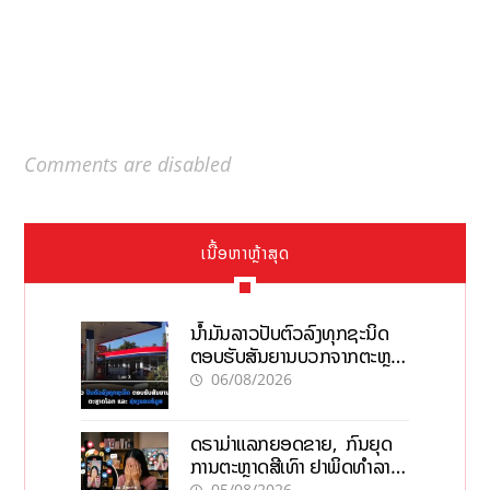
Comments are disabled
ເນື້ອຫາຫຼ້າສຸດ
ນໍ້າມັນລາວປັບຕົວລົງທຸກຊະນິດ
ຕອບຮັບສັນຍານບວກຈາກຕະຫຼາດ
ໂລກ ແລະ ຊ່ອງແຄບຮໍມູສ
06/08/2026
ດຣາມ່າແລກຍອດຂາຍ, ກົນຍຸດ
ການຕະຫຼາດສີເທົາ ຢາພິດທຳລາຍ
ທຸລະກິດ ໄລຍະຍາວ
05/08/2026