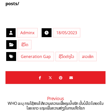
posts/
Adminx
18/05/2023
ຊີວິດ
Generation Gap
ຊີວິດຕ່າງໄວ
ລາວເອັກ
Previous
WHO ລະບຸ ການໃຊ້ສານໃຫ້ຄວາມຫວານເພື່ອຄຸມນໍ້າໜັກ ນັ້ນບໍ່ມີປະໂຫຍດໃນ
ໄລຍະຍາວ ແຖມເພີ່ມຄວາມສ່ຽງໃນການເກີດໂຣກ