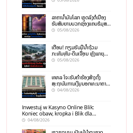
ລາຄານ້ຳມັນໂລກ ຫຼຸດລົງຕໍ່ເນື່ອງ
ຮັບສັນຍານບວກຊ່ອງແຄບຮໍມຸສ
ຈັບຕາລາຄາໃນລາວ
05/08/2026
ເຕືອນ! ກຽມຮັບມືນໍ້າຖ້ວມ
ກະທັນຫັນ-ດິນເຈື່ອນ ຫຼັງພາຍຸຝົນ
ຍັງສືບຕໍ່ຕົກໜັກທົ່ວປະເທດ
05/08/2026
ທຫລ ໂຈະຮັບຄຳຮ້ອງສ້າງຕັ້ງ
ສະຖາບັນການເງິນນອກທະນາຄານ
ຊົ່ວຄາວ ປັບປຸງເງື່ອນໄຂໃໝ່
04/08/2026
Inwestuj w Kasyno Online Blik:
Koniec obaw, kropka i Blik dla
pewności
04/08/2026
ຫວຽດນາມ ເປັນຜູ້ນຳຕະຫຼາດ