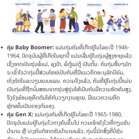
ກຸ່ມ
Baby Boomer:
ແມ່ນກຸ່ມຄົນທີ່ເກີດຢູ່ໃນໄລຍະປີ 1946-
1964, ປັດຈຸບັນຜູ້ທີ່ເກີດໃນຍຸກນີ້ ແມ່ນເລີ່ມຢູ່ໃນກຸ່ມຜູ້ສູງອາຍຸແລ້ວ
ເຊິ່ງອາດເປັນຮຸ່ນພໍ່ແມ່, ລຸງປ້າ, ພໍ່ຕູ້ແມ່ຕູ້ ເປັນຕົ້ນ. ຄົນກຸ່ມອື່ນໆມັກ
ຈະເຂົ້າໃຈວ່າກຸ່ມນີ້ສ່ວນໃຫຍ່ເປັນຄົນທີ່ມີແນວຄິດອະນຸລັກນິຍົມ,
ເຄັ່ງຄັດໃນລະບຽບແບບແຜນ. ຄວາມຈິງແລ້ວ, ຄົນທີ່ຢູ່ໃນກຸ່ມນີ້ແມ່ນ
ເປັນກຸ່ມທີ່ຖືກບົ່ມສອນຈາກຮຸ່ນສູ່ຮຸ່ນໃຫ້ເປັນຄົນມີຄວາມອົດທົນສູງ,
ຈິງຈັງພ້ອມອຸທິດຕົນໃຫ້ກັບວຽກງານຫຼາຍ, ມີແນວຄວາມຄິດ
ຫຼັກໝັ້ນເປັນຂອງຕົນເອງ.
ກຸ່ມ
Gen X:
ແມ່ນກຸ່ມຄົນທີ່ເກີດຢູ່ໃນໄລຍະປີ 1965-1980,
ປັດຈຸບັນແມ່ນຢູ່ໃນກຸ່ມໄວກາງຄົນຂຶ້ນໄປ ກວມເອົາທັງໄວທີ່ກຽມຮັບ
ບຳນານ ຫຼື ບາງຄົນກໍອາດຮັບບຳນານແລ້ວ, ກຸ່ມນີ້ມັກສິ່ງທີ່ບໍ່ຊັບ