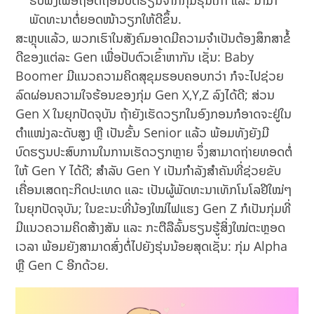
ພັດທະນາຕໍ່ຍອດໜ້າວຽກໃຫ້ດີຂຶ້ນ.
ສະຫຼຸບແລ້ວ, ພວກເຮົາໃນສັງຄົມອາດມີຄວາມຈຳເປັນຕ້ອງສຶກສາຂໍ້
ດີຂອງແຕ່ລະ Gen ເພື່ອປັບຕົວເຂົ້າຫາກັນ ເຊັ່ນ: Baby
Boomer ມີແນວຄວາມຄິດສຸຂຸມຮອບຄອບກວ່າ ກໍຈະໄປຊ່ວຍ
ລົດຜ່ອນຄວາມໃຈຮ້ອນຂອງກຸ່ມ Gen X,Y,Z ລົງໄດ້ດີ; ສ່ວນ
Gen X ໃນຍຸກປັດຈຸບັນ ຖ້າຍັງເຮັດວຽກໃນອົງກອນກໍອາດຈະຢູ່ໃນ
ຕຳແໜ່ງລະດັບສູງ ຫຼື ເປັນຂັ້ນ Senior ແລ້ວ ພ້ອມທັງຍັງມີ
ບົດຮຽນປະສົບການໃນການເຮັດວຽກຫຼາຍ ຈຶ່ງສາມາດຖ່າຍທອດຕໍ່
ໃຫ້ Gen Y ໄດ້ດີ; ສຳລັບ Gen Y ເປັນກຳລັງສຳຄັນທີ່ຊ່ວຍຂັບ
ເຄື່ອນເສດຖະກິດປະເທດ ແລະ ເປັນຜູ້ພັດທະນາເທັກໂນໂລຢີໃໝ່ໆ
ໃນຍຸກປັດຈຸບັນ; ໃນຂະນະທີ່ນ້ອງໃໝ່ໄຟແຮງ Gen Z ກໍເປັນກຸ່ມທີ່
ມີແນວຄວາມຄິດສ້າງສັນ ແລະ ກະຕືລືລົ້ນຮຽນຮູ້ສິ່ງໃໝ່ຕະຫຼອດ
ເວລາ ພ້ອມຍັງສາມາດສົ່ງຕໍ່ໄປຍັງຮຸ່ນນ້ອຍສຸດເຊັ່ນ: ກຸ່ມ Alpha
ຫຼື Gen C ອີກດ້ວຍ.