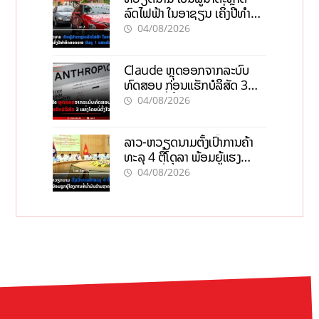
ລົດໄຟຟ້າ ໃນອາຊຽນ ເຄິ່ງປີທຳອິດ
ຍອດຂາຍບັນລຸ 1 ແສນຄັນ
04/08/2026
Claude ຫຼຸດອອກຈາກລະບົບ
ທົດສອບ ກ່ອນແຮັກບໍລິສັດ 3
ແຫ່ງໂດຍບໍ່ຕັ້ງໃຈ
04/08/2026
ລາວ-ຫວຽດນາມຕັ້ງເປົ້າການຄ້າ
ທະລຸ 4 ຕື້ໂດລາ ພ້ອມຍູ້ແຮງ
ໂຄງການທໍ່ນໍ້າມັນຂ້າມຊາດ
04/08/2026