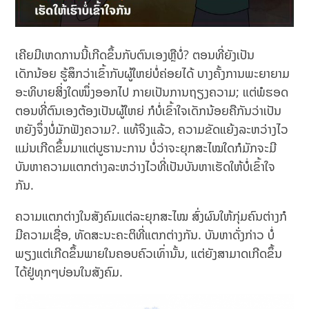
ເຄີຍມີເຫດການນີ້ເກີດຂຶ້ນກັບຕົນເອງຫຼືບໍ່? ຕອນທີ່ຍັງເປັນ
ເດັກນ້ອຍ ຮູ້ສຶກວ່າເຂົ້າກັບຜູ້ໃຫຍ່ບໍ່ຄ່ອຍໄດ້ ບາງຄັ້ງການພະຍາຍາມ
ອະທິບາຍສິ່ງໃດໜຶ່ງອອກໄປ ກາຍເປັນການຖຽງຄວາມ; ແຕ່ພໍຮອດ
ຕອນທີ່ຕົນເອງຕ້ອງເປັນຜູ້ໃຫຍ່ ກໍບໍ່ເຂົ້າໃຈເດັກນ້ອຍຄືກັນວ່າເປັນ
ຫຍັງຈຶ່ງບໍ່ມັກຟັງຄວາມ?. ແທ້ຈິງແລ້ວ, ຄວາມຂັດແຍ້ງລະຫວ່າງໄວ
ແມ່ນເກີດຂຶ້ນມາແຕ່ບູຮານະການ ບໍ່ວ່າຈະຍຸກສະໄໝໃດກໍມັກຈະມີ
ບັນຫາຄວາມແຕກຕ່າງລະຫວ່າງໄວທີ່ເປັນບັນຫາເຮັດໃຫ້ບໍ່ເຂົ້າໃຈ
ກັນ.
ຄວາມແຕກຕ່າງໃນສັງຄົມແຕ່ລະຍຸກສະໄໝ ສົ່ງຜົນໃຫ້ກຸ່ມຄົນຕ່າງກໍ
ມີຄວາມເຊື່ອ, ທັດສະນະຄະຕິທີ່ແຕກຕ່າງກັນ. ບັນຫາດັ່ງກ່າວ ບໍ່
ພຽງແຕ່ເກີດຂຶ້ນພາຍໃນຄອບຄົວເທົ່ານັ້ນ, ແຕ່ຍັງສາມາດເກີດຂຶ້ນ
ໄດ້ຢູ່ທຸກໆບ່ອນໃນສັງຄົມ.