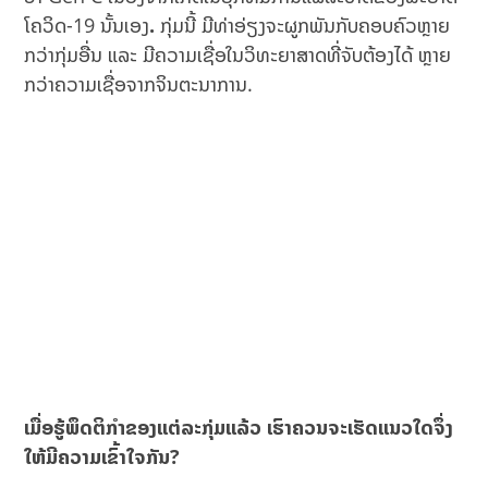
ໂຄວິດ-19 ນັ້ນເອງ
.
ກຸ່ມນີ້ ມີທ່າອ່ຽງຈະຜູກພັນກັບຄອບຄົວຫຼາຍ
ກວ່າກຸ່ມອື່ນ ແລະ ມີຄວາມເຊື່ອໃນວິທະຍາສາດທີ່ຈັບຕ້ອງໄດ້ ຫຼາຍ
ກວ່າຄວາມເຊື່ອຈາກຈິນຕະນາການ​.
ເມື່ອຮູ້ພຶດຕິກຳຂອງແຕ່ລະກຸ່ມແລ້ວ ເຮົາຄວນຈະເຮັດແນວໃດຈຶ່ງ
ໃຫ້ມີຄວາມເຂົ້າໃຈກັນ?