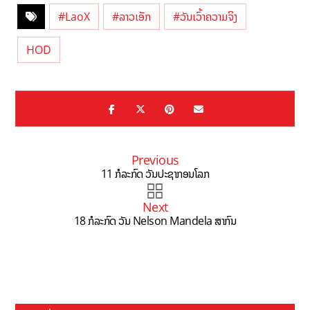
#LaoX
#ລາວເອັກ
#ວັນເວົ້າຄວາມຈິງ
HOD
Previous
11 ກໍລະກົດ ວັນປະຊາກອນໂລກ
Next
18 ກໍລະກົດ ວັນ Nelson Mandela ສາກົນ