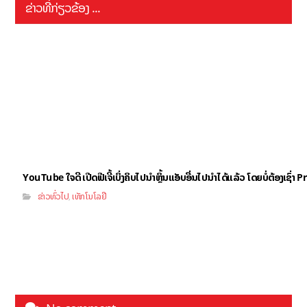
ຂ່າວທີ່ກ່ຽວຂ້ອງ ...
YouTube ໃຈດີ ເປີດຟີເຈີ້ເບິ່ງຄິບໄປນຳຫຼິ້ນແອັບອື່ນໄປນຳໄດ້ແລ້ວ ໂດຍບໍ່ຕ້ອງເຊົ່
ຂ່າວທົ່ວໄປ
ເທັກໂນໂລຢີ
,