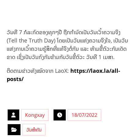
ວັນທີ 7 ກໍລະກົດຂອງທຸກໆປີ ຖືກກຳນົດເປັນວັນເວົ້າຄວາມຈິງ
(Tell the Truth Day) ໂດຍເປັນວັນແຫ່ງຄວາມຈິງໃຈ, ເປັນວັນ
ແຫ່ງການເວົ້າຄວາມຮູ້ສຶກທີ່ແທ້ຈິງຕໍ່ກັນ ແລະ ຫ້າມຂີ້ຕົວະກັນເດັດ
ຂາດ ເຊິ່ງເປັນວັນກົງກັນຂ້າມກັບວັນຂີ້ຕົວະ ວັນທີ 1 ເມສາ.
ຕິດຕາມຂ່າວທັງໝົດຈາກ LaoX:
https://laox.la/all-
posts/
Kongxay
18/07/2022
ວັນສຳຄັນ