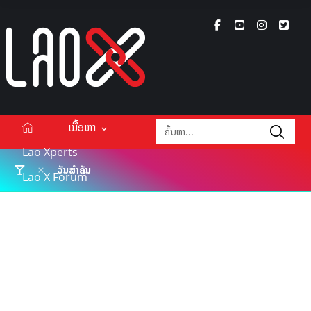
ເນື້ອຫາ
Lao Xperts
ວັນສຳຄັນ
Lao X Forum
ວິດີໂອ
Podcasts
Events
ກ່ຽວກັບ
ຕິດຕໍ່ໂຄສະນາ