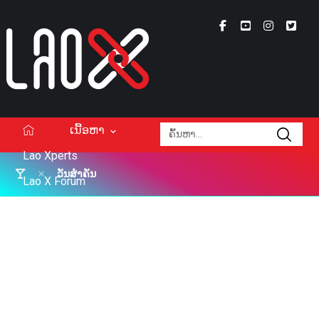
ເນື້ອຫາ
Lao Xperts
ວັນສຳຄັນ
Lao X Forum
ວິດີໂອ
Podcasts
Events
ກ່ຽວກັບ
ຕິດຕໍ່ໂຄສະນາ