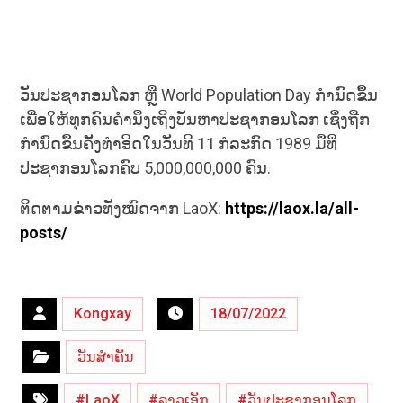
ວັນປະຊາກອນໂລກ ຫຼື World Population Day ກຳນົດຂຶ້ນ
ເພື່ອໃຫ້ທຸກຄົນຄຳນຶງເຖິງບັນຫາປະຊາກອນໂລກ ເຊິ່ງຖືກ
ກຳນົດຂຶ້ນຄັ້ງທຳອິດໃນວັນທີ 11 ກໍລະກົດ 1989 ມື້ທີ່
ປະຊາກອນໂລກຄົບ 5,000,000,000 ຄົນ.
ຕິດຕາມຂ່າວທັງໝົດຈາກ LaoX:
https://laox.la/all-
posts/
Kongxay
18/07/2022
ວັນສຳຄັນ
#LaoX
#ລາວເອັກ
#ວັນປະຊາກອນໂລກ