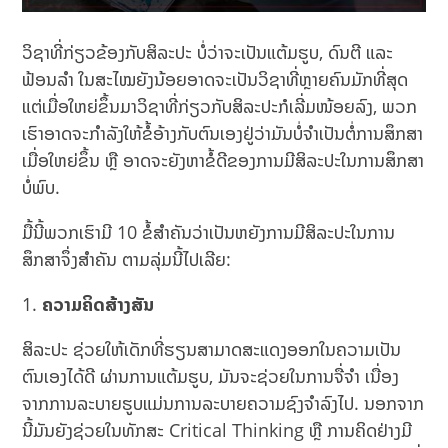
ວິຊາທີ່ກ່ຽວຂ້ອງກັບສິລະປະ ບໍ່ວ່າຈະເປັນແຕ້ມຮູບ, ດົນຕີ ແລະ
ຟ້ອນລຳ ໃນສະໄໝຍັງນ້ອຍອາດຈະເປັນວິຊາທີ່ຫຼາຍຄົນມັກທີ່ສຸດ
ແຕ່ເມື່ອໃຫຍ່ຂຶ້ນມາວິຊາທີ່ກ່ຽວກັບສິລະປະກໍເລີ່ມໜ້ອຍລົງ,​ ພວກ
ເຮົາອາດຈະກຳລັງໃຫ້ຂໍ້ອ້າງກັບຕົນເອງຢູ່ວ່າມັນບໍ່ຈຳເປັນຕໍ່ການສຶກສາ
ເມື່ອໃຫຍ່ຂຶ້ນ ຫຼື ອາດຈະຍັງຫາຂໍ້ດີຂອງການມີສິລະປະໃນການສຶກສາ
ບໍ່ພົບ.
ມື້ນີ້ພວກເຮົາມີ 10 ຂໍ້ສຳຄັນວ່າເປັນຫຍັງການມີສິລະປະໃນການ
ສຶກສາຈຶ່ງສຳຄັນ ຕາມລຸ່ມນີ້ໄປເລີຍ:
ຄວາມຄິດສ້າງສັນ
ສິລະປະ ຊ່ວຍໃຫ້ເດັກທີ່ຮຽນສາມາດສະແດງອອກໃນຄວາມເປັນ
ຕົນເອງໄດ້ດີ ຜ່ານການແຕ້ມຮູບ, ມັນຈະຊ່ວຍໃນການຈື່ຈຳ ເນື່ອງ
ຈາກການລະບາຍຮູບແມ່ນການລະບາຍຄວາມຊົງຈຳລົງໄປ. ນອກຈາກ
ນີ້ມັນຍັງຊ່ວຍໃນທັກສະ Critical Thinking ຫຼື ການຄິດຢ່າງມີ