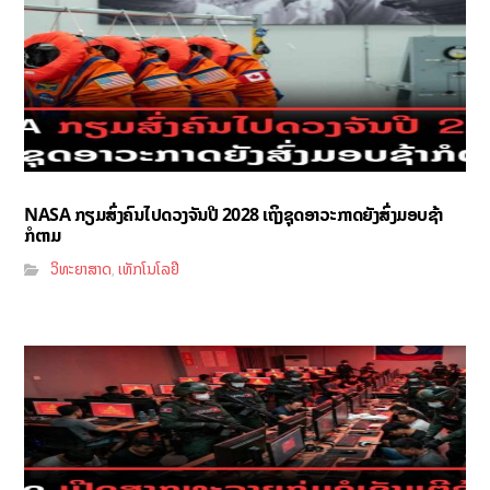
NASA ກຽມສົ່ງຄົນໄປດວງຈັນປີ 2028 ເຖິງຊຸດອາວະກາດຍັງສົ່ງມອບຊ້າ
ກໍຕາມ
ວິທະຍາສາດ
ເທັກໂນໂລຢີ
,