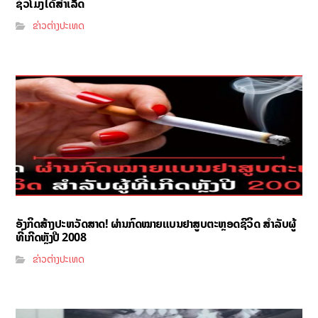
ຊົ່ວໂມງໄດ້ສຳເລັດ
ຂ່າວຕ່າງປະເທດ
ອັງກິດສ້າງປະຫວັດສາດ! ຜ່ານກົດໝາຍແບນຢາສູບຕະຫຼອດຊີວິດ ສຳລັບຜູ້
ທີ່ເກີດຫຼັງປີ 2008
ຂ່າວຕ່າງປະເທດ