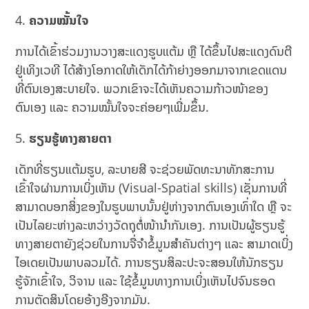
ຄວາມໝັ້ນໃຈ
ການໄດ້ເຂົ້າຮ່ວມງານວາງສະແດງຮູບແຕ້ມ ຫຼື ໄດ້ຂຶ້ນໄປສະແດງດົນຕີ
ຢູ່ເທິງເວທີ ໄດ້ສ້າງໂອກາດໃຫ້ເດັກໄດ້ກ້າຍ່າງອອກມາຈາກເຂດແດນ
ທີ່ຕົນເອງສະບາຍໃຈ. ພວກເຂົາຈະໄດ້ເຫັນຄວາມກ້າວໜ້າຂອງ
ຕົນເອງ ແລະ ຄວາມໝັ້ນໃຈຈະຄ່ອຍໆເພີ່ມຂຶ້ນ.
ຮຽນຮູ້ທາງສາຍຕາ
ເດັກທີ່ຮຽນແຕ້ມຮູບ, ລະບາຍສີ ຈະຊ່ວຍພັດທະນາທັກສະການ
ເຂົ້າໃຈຜ່ານການເບິ່ງເຫັນ (Visual-Spatial skills) ເຊັ່ນການທີ່
ສາມາດບອກສິ່ງຂອງໃນຮູບພາບນັ້ນຢູ່ຫ່າງຈາກຕົນເອງເທົ່າໃດ ຫຼື ຈະ
ເປັນໄລຍະຫ່າງລະຫວ່າງວັດຖຸຕໍ່ໜ້ານຳກັນເອງ. ການເປັນຜູ້ຮຽນຮູ້
ທາງສາຍຕາຍັງຊ່ວຍໃນການຈື່ຈຳຂໍ້ມູນສຳຄັນຕ່າງໆ ແລະ ສາມາດເບິ່ງ
ໄອເດຍເປັນພາບລວມໄດ້. ການຮຽນສິລະປະຈະສອນໃຫ້ນັກຮຽນ
ຮູ້ຈັກເຂົ້າໃຈ, ວິຈານ ແລະ ໃຊ້ຂໍ້ມູນທາງການເບິ່ງເຫັນໄປຈົນຮອດ
ການຕັດສິນໂດຍອ້າງອີງຈາກມັນ.