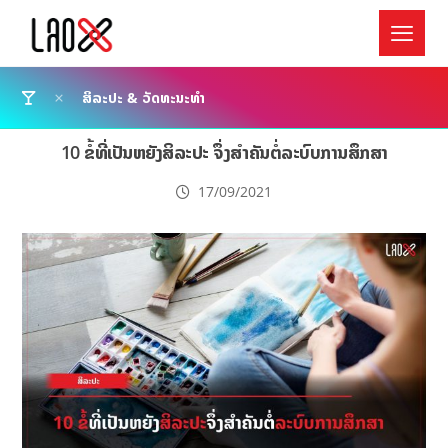
ສິລະປະ & ວັດທະນະທຳ
10 ຂໍ້ທີ່ເປັນຫຍັງສິລະປະ ຈຶ່ງສຳຄັນຕໍ່ລະບົບການສຶກສາ
17/09/2021