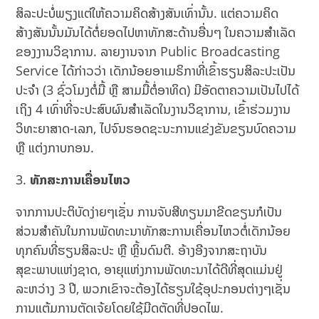
ສິລະປະບໍ່ພຽງແຕ່ໃຫ້ຄວາມຄິດສ້າງສັນເທົ່ານັ້ນ. ແຕ່ຄວາມຄິດ
ສ້າງສັນນັ້ນມັນໄດ້ຕໍ່ຍອດໄປຫາທັກສະດ້ານອື່ນໆ ໃນຄວາມສຳເລັດ
ຂອງງານວິຊາການ. ລາຍງານຈາກ Public Broadcasting
Service ໄດ້ກ່າວວ່າ ເດັກນ້ອຍອາເມຣິກາທີ່ເຂົ້າຮຽນສິລະປະເປັນ
ປະຈຳ (3 ຊົ່ວໂມງຕໍ່ມື້ ຫຼື ສາມມື້ຕໍ່ອາທິດ) ມີອັດຕາຄວາມເປັນໄປໄດ້
ເຖິງ 4 ເທົ່າທີ່ຈະປະສົບຜົນສຳເລັດໃນງານວິຊາການ, ເຂົ້າຮ່ວມງານ
ວິທະຍາສາດ-ເລກ, ໄປຈົນຮອດຊະນະການແຂ່ງຂັນຂຽນບົດຄວາມ
ຫຼື ແຕ່ງກາບກອນ.
ທັກສະການເຄື່ອນໄຫວ
ຈາກການປະຕິບັດງ່າຍໆເຊັ່ນ ການຈັບສີທຽນມາຂີດຂຽນກໍເປັນ
ສ່ວນສຳຄັນໃນການພັດທະນາທັກສະການເຄື່ອນໄຫວຕໍ່ເດັກນ້ອຍ
ທຸກຄົນທີ່ຮຽນສິລະປະ ຫຼື ຫຼິ້ນດົນຕີ. ອ້າງອີງຈາກສະຖາບັນ
ສຸຂະພາບແຫ່ງຊາດ, ອາຍຸແຫ່ງການພັດທະນາໄດ້ດີທີ່ສຸດແມ່ນຢູ່
ລະຫວ່າງ 3 ປີ, ພວກເຂົາຈະຕ້ອງໄດ້ຮຽນໃຊ້ອຸປະກອນຕ່າງໆເຊັ່ນ
ການແຕ້ມການຕັດເຈ້ຍໂດຍໃຊ້ມີດຕັດທີ່ປອດໄພ.