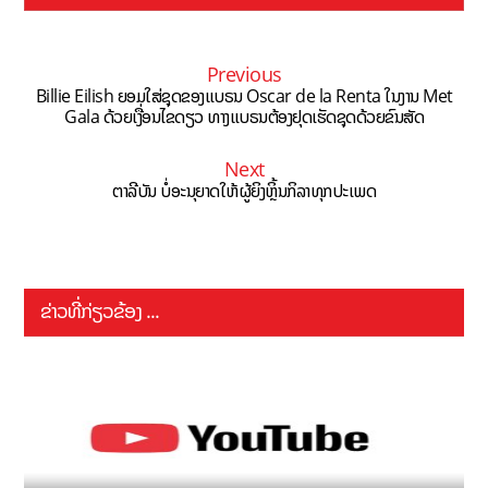
Previous
Billie Eilish ຍອມໃສ່ຊຸດຂອງແບຣນ Oscar de la Renta ໃນງານ Met
Gala ດ້ວຍເງື່ອນໄຂດຽວ ທາງແບຣນຕ້ອງຢຸດເຮັດຊຸດດ້ວຍຂົນສັດ
Next
ຕາລີບັນ ບໍ່ອະນຸຍາດໃຫ້ຜູ້ຍິງຫຼິ້ນກິລາທຸກປະເພດ
ຂ່າວທີ່ກ່ຽວຂ້ອງ ...