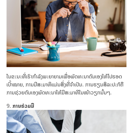
ໃນຂະນະທີ່ເຮົາກຳລັງພະຍາຍາມເພື່ອພັດທະນາຕົນເອງໃຫ້ໄປຮອດ
ເປົ້າໝາຍ, ການມີສະມາທິແມ່ນສິ່ງທີ່ຈຳເປັນ. ການຮຽນສິລະປະກໍຄື
ການຊ່ວຍຕົນເອງພັດທະນາໃຫ້ມີສະມາທິໃນໜ້າວຽກນັ້ນໆ.
ການຮ່ວມມື