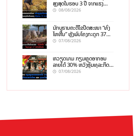
ສູງສຸດໃນຮອບ 3 ປີ ຈາກແຮງ
ກົດດັນຂອງສົງຄາມ, El nino
08/08/2026
ນັກບູຮານຄະດີໄຂປິດສະໜາ “ທົ່ງ
ໄຫຫີນ” ຫຼັງພົບໂຄງກະດູກ 37
ຄົນໃນຫີນຍັກ
07/08/2026
ຫວຽດນາມ ກຽມຫຼຸດອາກອນ
ລາຍໄດ້ 30% ຫວັງອູ້ມທຸລະກິດ
ຂະໜາດນ້ອຍ ແລະ ຈຸນລະ
07/08/2026
ວິສາຫະກິດ