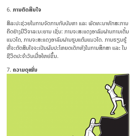
ການຕັດສິນໃຈ
ສິລະປະຊ່ວຍໃນການຈັດການກັບບັນຫາ ແລະ ພັດທະນາທັກສະການ
ຄິດຢ່າງມີວິຈາລະນະຍານ ເຊັ່ນ: ການຈະສະແດງອາລົມຜ່ານການເຕັ້ນ
ແນວໃດ, ການຈະສະແດງອາລົມຜ່ານຮູບແຕ້ມແນວໃດ. ການຮຽນຮູ້
ທີ່ຈະຕັດສິນໃຈຈະເປັນຜົນປະໂຫຍດເດັກທັງໃນການສຶກສາ ແລະ ໃນ
ຊີວິດປະຈຳວັນເມື່ອໃຫຍ່ຂຶ້ນ.
ຄວາມດຸໝັ່ນ