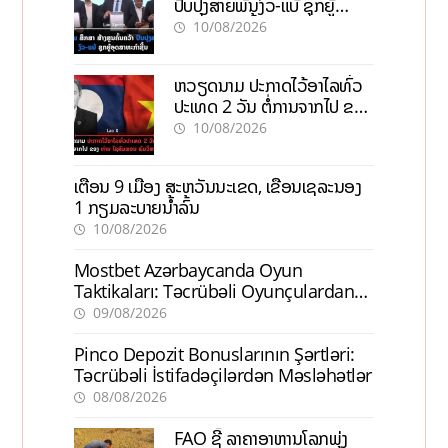
ປັບປຸງສາຍພັນງົວ-ແບ້ ຊຸກຍູ້
ອຸດສາຫະກຳຊີ້ນ
10/08/2026
ຫວຽດນາມ ປະກາດໄວ້ອາໄລທົ່ວ
ປະເທດ 2 ວັນ ຕໍ່ການຈາກໄປ ຂອງ
ທ່ານ ໄຊສົມພອນ ພົມວິຫານ
10/08/2026
ເຕືອນ 9 ເມືອງ ສະຫວັນນະເຂດ, ເຂື່ອນເຊລະນອງ
1 ກຽມລະບາຍນ້ຳລົ້ນ
10/08/2026
Mostbet Azərbaycanda Oyun
Taktikaları: Təcrübəli Oyunçulardan
İpuçları
09/08/2026
Pinco Depozit Bonuslarının Şərtləri:
Təcrübəli İstifadəçilərdən Məsləhətlər
08/08/2026
FAO ຊີ້ ລາຄາອາຫານໂລກພຸ່ງ