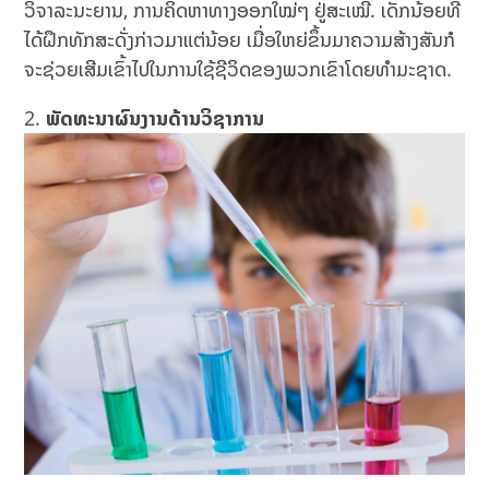
ວິຈາລະນະຍານ, ການຄິດຫາທາງອອກໃໝ່ໆ ຢູ່ສະເໝີ. ເດັກນ້ອຍທີ່
ໄດ້ຝຶກທັກສະດັ່ງກ່າວມາແຕ່ນ້ອຍ ເມື່ອໃຫຍ່ຂຶ້ນມາຄວາມສ້າງສັນກໍ
ຈະຊ່ວຍເສີມເຂົ້າໄປໃນການໃຊ້ຊີວິດຂອງພວກເຂົາໂດຍທຳມະຊາດ.​
ພັດທະນາຜົນງານດ້ານວິຊາການ