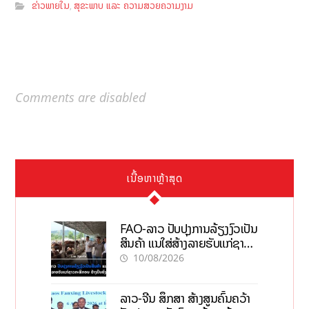
ຂ່າວພາຍໃນ
ສຸຂະພາບ ແລະ ຄວາມສວຍຄວາມງາມ
,
Comments are disabled
ເນື້ອຫາຫຼ້າສຸດ
FAO-ລາວ ປັບປຸງການລ້ຽງງົວເປັນ
ສິນຄ້າ ແນໃສ່ສ້າງລາຍຮັບແກ່ຊາວ
ກະສິກອນຢ່າງຍືນຍົງ
10/08/2026
ລາວ-ຈີນ ສຶກສາ ສ້າງສູນຄົ້ນຄວ້າ