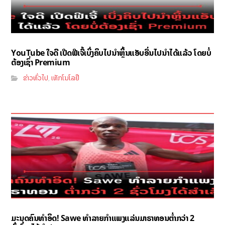
YouTube ໃຈດີ ເປີດຟີເຈີ້ເບິ່ງຄິບໄປນຳຫຼິ້ນແອັບອື່ນໄປນຳໄດ້ແລ້ວ ໂດຍບໍ່
ຕ້ອງເຊົ່າ Premium
ຂ່າວທົ່ວໄປ
ເທັກໂນໂລຢີ
,
ມະນຸດຄົນທຳອິດ! Sawe ທຳລາຍກຳແພງແລ່ນມາຣາທອນຕ່ຳກວ່າ 2