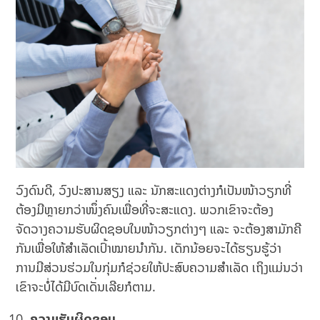
ວົງດົນດີ, ວົງປະສານສຽງ ແລະ ນັກສະແດງຕ່າງກໍເປັນໜ້າວຽກທີ່
ຕ້ອງມີຫຼາຍກວ່າໜຶ່ງຄົນເພື່ອທີ່ຈະສະແດງ. ພວກເຂົາຈະຕ້ອງ
ຈັດວາງຄວາມຮັບຜິດຊອບໃນໜ້າວຽກຕ່າງໆ ແລະ ຈະຕ້ອງສາມັກຄີ
ກັນເພື່ອໃຫ້ສຳເລັດເປົ້າໝາຍນຳກັນ. ເດັກນ້ອຍຈະໄດ້ຮຽນຮູ້ວ່າ
ການມີສ່ວນຮ່ວມໃນກຸ່ມກໍຊ່ວຍໃຫ້ປະສົບຄວາມສຳເລັດ ເຖິງແມ່ນວ່າ
ເຂົາຈະບໍ່ໄດ້ມີບົດເດັ່ນເລີຍກໍຕາມ.
ຄວາມຮັບຜິດຊອບ