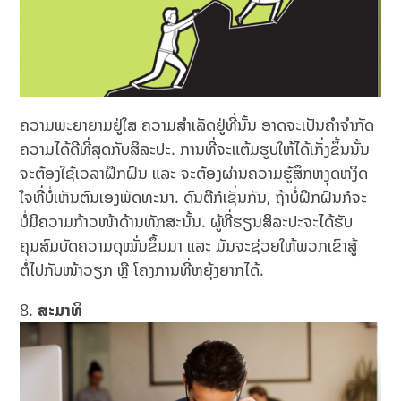
ຄວາມພະຍາຍາມຢູ່ໃສ ຄວາມສຳເລັດຢູ່ທີ່ນັ້ນ ອາດຈະເປັນຄຳຈຳກັດ
ຄວາມໄດ້ດີທີ່ສຸດກັບສິລະປະ. ການທີ່ຈະແຕ້ມຮູບໃຫ້ໄດ້ເກັ່ງຂຶ້ນນັ້ນ
ຈະຕ້ອງໃຊ້ເວລາຝຶກຝົນ ແລະ ຈະຕ້ອງຜ່ານຄວາມຮູ້ສຶກຫງຸດຫງິດ
ໃຈທີ່ບໍ່ເຫັນຕົນເອງພັດທະນາ. ດົນຕີກໍເຊັ່ນກັນ, ຖ້າບໍ່ຝຶກຝົນກໍຈະ
ບໍ່ມີຄວາມກ້າວໜ້າດ້ານທັກສະນັ້ນ. ຜູ້ທີ່ຮຽນສິລະປະຈະໄດ້ຮັບ
ຄຸນສົມບັດຄວາມດຸໝັ່ນຂຶ້ນມາ ແລະ ມັນຈະຊ່ວຍໃຫ້ພວກເຂົາສູ້
ຕໍ່ໄປກັບໜ້າວຽກ ຫຼື ໂຄງການທີ່ຫຍຸ້ງຍາກໄດ້.
ສະມາທິ