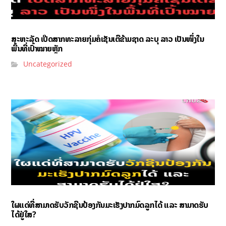
ສະຫະລັດ ເປີດສາກທະລາຍກຸ່ມຄໍເຊັນເຕີຂ້າມຊາດ ລະບຸ ລາວ ເປັນໜຶ່ງໃນ
ພື້ນທີ່ເປົ້າໝາຍຫຼັກ
Uncategorized
ໃຜແດ່ທີ່ສາມາດຮັບວັກຊີນປ້ອງກັນມະເຮັງປາກມົດລູກໄດ້ ແລະ ສາມາດຮັບ
ໄດ້ຢູ່ໃສ?