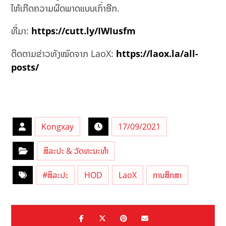
ໃຫ້ເກີດຄວາມຜິດພາດແບບເກົ່າອີກ.
ທີ່ມາ:
https://cutt.ly/IWIusfm
ຕິດຕາມຂ່າວທັງໝົດຈາກ LaoX:
https://laox.la/all-
posts/
Kongxay
17/09/2021
ສິລະປະ & ວັດທະນະທຳ
#ສິລະປະ
HOD
LaoX
ການສຶກສາ