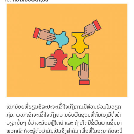
ເດັກນ້ອຍທີ່ຮຽນສິລະປະຈະເຂົ້າໃຈເຖິງການມີສ່ວນຮ່ວມໃນວຽກ
ກຸ່ມ. ພວກເຂົາຈະເຂົ້າໃຈເຖິງຄວາມຮັບຜິດຊອບທີ່ຕົນເອງມີຕໍ່ໜ້າ
ວຽກນັ້ນໆ ບໍ່ວ່າຈະນ້ອຍຫຼືໃຫຍ່ ແລະ ຖ້າເກີດມີຂໍ້ຜິດພາດຂຶ້ນມາ
ພວກເຂົາກໍຈະຮູ້ຕົວວ່າມັນເປັນສິ່ງສຳຄັນ ເພື່ອທີ່ໃນອະນາຄົດຈະບໍ່