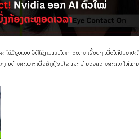
 ໄດ້ມີຮູບແບບ ວິທີໃຊ້ງານແບບໃໝ່ໆ ອອກມາເລື້ອຍໆ ເພື່ອໃຫ້ປັນຍາປະດິດເຫ
ຽກງານດ້ານສະເພາະ ເພື່ອສ້າງເງື່ອນໄຂ ແລະ ອຳນວຍຄວາມສະດວກໃຫ້ແກ່ມະ