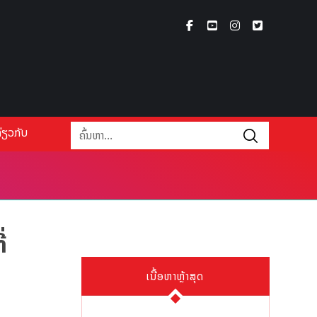
່ຽວກັບ
່
ເນື້ອຫາຫຼ້າສຸດ