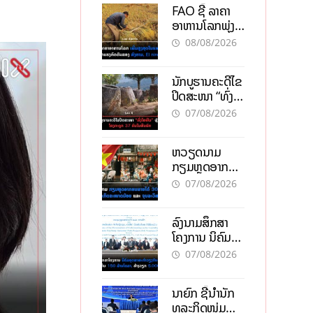
FAO ຊີ້ ລາຄາ
ອາຫານໂລກພຸ່ງ
ສູງສຸດໃນຮອບ 3
08/08/2026
ປີ ຈາກແຮງ
ກົດດັນຂອງ
ນັກບູຮານຄະດີໄຂ
ສົງຄາມ, El
ປິດສະໜາ “ທົ່ງ
nino
ໄຫຫີນ” ຫຼັງພົບ
07/08/2026
ໂຄງກະດູກ 37
ຄົນໃນຫີນຍັກ
ຫວຽດນາມ
ກຽມຫຼຸດອາກອນ
ລາຍໄດ້ 30%
07/08/2026
ຫວັງອູ້ມທຸລະກິດ
ຂະໜາດນ້ອຍ
ລົງນາມສຶກສາ
ແລະ ຈຸນລະ
ໂຄງການ ນິຄົມ
ວິສາຫະກິດ
ອຸດສາຫະກຳ
07/08/2026
ວຽງຈັນ-ໄຊທານີ
ຕັ້ງເປົ້າດຶງທຶນ
ນາຍົກ ຊີ້ນຳນັກ
150 ລ້ານໂດລາ,
ທຸລະກິດໜຸ່ມ
ສ້າງວຽກ 5.000