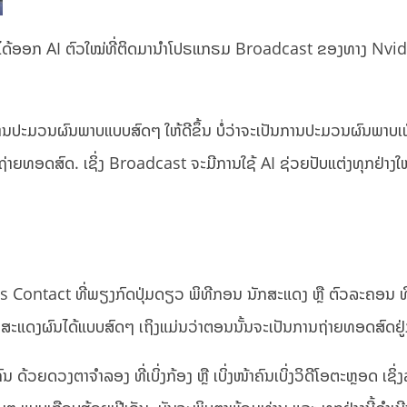
ກ ໄດ້ອອກ AI ຕົວໃໝ່ທີ່ຕິດມານຳໂປຣແກຣມ Broadcast ຂອງທາງ Nvidi
ະມວນຜົນພາບແບບສົດໆ ໃຫ້ດີຂຶ້ນ ບໍ່ວ່າຈະເປັນການປະມວນຜົນພາບເພ
ທອດສົດ. ເຊິ່ງ Broadcast ຈະມີການໃຊ້ AI ຊ່ວຍປັບແຕ່ງທຸກຢ່າງໃຫ
Eyes Contact ທີ່ພຽງກົດປຸ່ມດຽວ ພິທີກອນ ນັກສະແດງ ຫຼື ຕົວລະຄອນ ທີ່
ລະ ສະແດງຜົນໄດ້ແບບສົດໆ ເຖິງແມ່ນວ່າຕອນນັ້ນຈະເປັນການຖ່າຍທອດສົດຢູ່
້ວຍດວງຕາຈຳລອງ ທີ່ເບິ່ງກ້ອງ ຫຼື ເບິ່ງໜ້າຄົນເບິ່ງວິດີໂອຕະຫຼອດ ເຊິ່