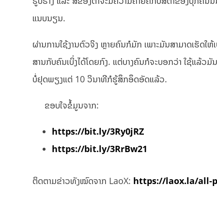
ຮູບຮ່າງ ແລະ ສີຂອງຕາຈະມີຄວາມຄ້າຍຄືກັບສີຕາຂອງບຸກຄົນນັ້
ແນບນຽນ.
ຜ່ານການໃຊ້ງານຕົວຈິງ ຫຼາຍຄົນກໍມັກ ເພາະມັນສາມາດເຮັດໃຫ້ເບິ່
ສານກັບຄົນເບິ່ງໄດ້ໂດຍກົງ. ແຕ່ບາງຄົນກໍຈະບອກວ່າ ໃຊ້ແລ້ວມ
ບໍ່ຢຸດພຽງແຕ່ 10 ວິນາທີກໍຮູ້ສຶກອຶດອັດແລ້ວ.
ຂອບໃຈຂໍ້ມູນຈາກ:
https://bit.ly/3Ry0jRZ
https://bit.ly/3RrBw21
ຕິດຕາມຂ່າວທັງໝົດຈາກ LaoX:
https://laox.la/all-