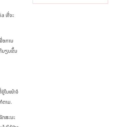
ເສດຖະກິດ
ທ້ອງຖິ່ນ
a ທີ່ຈະ
ື່ອການ
້ນຽນຂຶ້ນ
ຢູ່ໃນໜ້າຈໍ
ກໍຕາມ.
ງລັກສະນະ