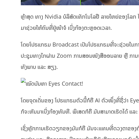
ຫຼ້າສຸດ ທາງ Nvidia ບໍລິສັດເທັກໂນໂລຢີ ລາຍໃຫຍ່ຂອງໂລ
ມາຊ່ວຍໃຫ້ຄົນທີ່ຢູ່ໜ້າຈໍ ເບິ່ງກ້ອງຕະຫຼອດເວລາ.
ໂດຍໂປຣແກຣມ Broadcast ເປັນໂປຣແກຣມທີ່ຈະຊ່ວຍໃນການປ
ປະຊຸມທາງໄກຜ່ານ Zoom ການສອນໜັງສືອອນລາຍ ຫຼື ການຖ່າຍ
ທັງພາບ ແລະ ສຽງ.
ໂດຍຈຸດເດັ່ນຂອງ ໂປຣແກຣມຕົວນີ້ກໍຄື AI ຕົວໜຶ່ງທີ່ຊື່ວ່າ 
ກໍຈະຫັນມາເບິ່ງກ້ອງທັນທີ. ພິເສດກໍຄື ມັນສາມາດເຮັດໄດ້ ແ
ເຊິ່ງຫຼັກການເຮັດວຽກຂອງມັນກໍຄື ມັນຈະແທນທີ່ດວງຕາຂອງຄົນ ດ