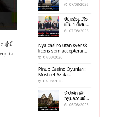
ຕ້ອງນຳໜ້າແກ້
ຕຳແໜ່ງ
07/08/2026
ວິກິດເສດຖະກິດ
ເນັ້ນດຶງທຶນ
ຍີ່ປຸ່ນຊ່ວຍເຫຼືອ
ສາກົນ, ຫັນສູ່ດິຈິ
ເພີ່ມ 1 ຕື້ເຢນ
ຕອນ
ອັບເກຣດ
07/08/2026
ສະໜາມບິນວັດ
ໄຕ ຮັບຮອງການ
ຼົ່ານີ້
Nya casino utan svensk
ເຕີບໂຕ
licens som accepterar
ນຸດເຮົາ
Swish: En jämförelse
07/08/2026
Pinup Casino Oyunları:
Mostbet AZ ilə
Müqayisədə Nə Təqdim
07/08/2026
Edir?
ຈຳປາສັກ ເລັ່ງ
ກຽມຄວາມພ້ອມ
“ປີທ່ອງທ່ຽວ
06/08/2026
ລາວ-ຈີນ 2027”
ຫວັງກະຕຸ້ນ