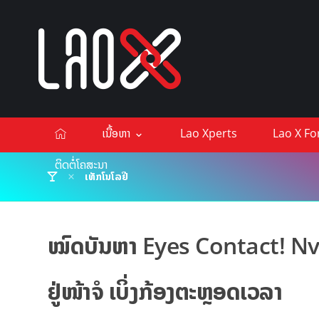
ເນື້ອຫາ
Lao Xperts
Lao X F
ຕິດຕໍ່ໂຄສະນາ
ເທັກໂນໂລຢີ
ໝົດບັນຫາ Eyes Contact! Nvidi
ຢູ່ໜ້າຈໍ ເບິ່ງກ້ອງຕະຫຼອດເວລາ