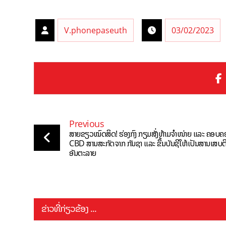
V.phonepaseuth
03/02/2023
Previous
ສາຍຂຽວໝົດສິດ! ຮ່ອງກົງ ກຽມສັ່ງຫ້າມຈຳໜ່າຍ ແລະ ຄອບຄ
CBD ສານສະກັດຈາກ ກັນຊາ ແລະ ຂຶ້ນບັນຊີໃຫ້ເປັນສານເສບຕ
ອັນຕະລາຍ
ຂ່າວທີ່ກ່ຽວຂ້ອງ ...