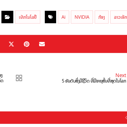
ເທັກໂນໂລຢີ
Ai
NVIDIA
ກ້ອງ
ລາວເອັ
Next
ອງ
ິດ
5 ອັນດັບສິ່ງມີຊີວິດ ທີ່ມີອາຍຸສັ້ນທີ່ສຸດໃນໂລກ