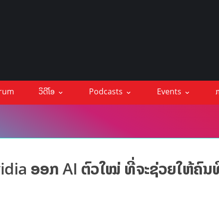
orum
ວິດີໂອ
Podcasts
Events
ກ
a ອອກ AI ຕົວໃໝ່ ທີ່ຈະຊ່ວຍໃຫ້ຄົນທີ