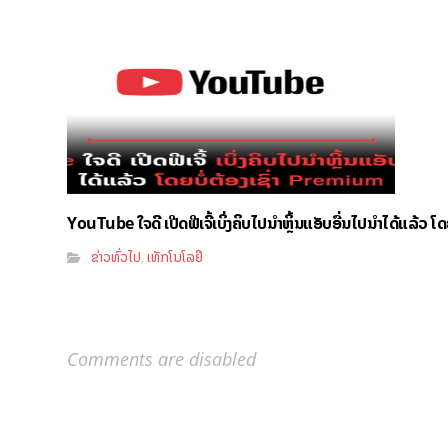
YouTube ໃຈດີ ເປີດຟີເຈີ້ເບິ່ງຄິບໄປນຳຫຼິ້ນແອັບອື່ນໄປນຳໄດ້ແລ້ວ ໂ
ຂ່າວທົ່ວໄປ
ເທັກໂນໂລຢີ
,
Comments are disabled