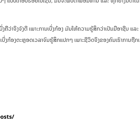
ນໆ ແບບເກືອບຮ້ອຍເປີເຊັນ, ມັນຈະພິບຕາພ້ອມທ່ານ ແລະ ທຸກຢ່າງນີ້ດຳເນີ
ງຄືວ່າຈິງຈັງດີ ເພາະການເບິ່ງກ້ອງ ມັນໃຫ້ຄວາມຮູ້ສຶກວ່າເປັນມືອາຊີບ ແລະ
ັນເບິ່ງກ້ອງຕະຫຼອດເວລາຈົນຮູ້ສຶກແປກໆ ເພາະຊີວິດຈິງຂອງຄົນເຮົາການຖືກເ
posts/