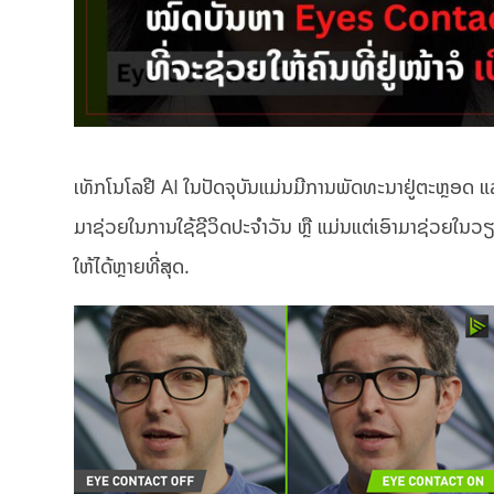
ເທັກໂນໂລຢີ AI ໃນປັດຈຸບັນແມ່ນມີການພັດທະນາຢູ່ຕະຫຼອດ ແລະ
ມາຊ່ວຍໃນການໃຊ້ຊີວິດປະຈຳວັນ ຫຼື ແມ່ນແຕ່ເອົາມາຊ່ວຍໃນວ
ໃຫ້ໄດ້ຫຼາຍທີ່ສຸດ.