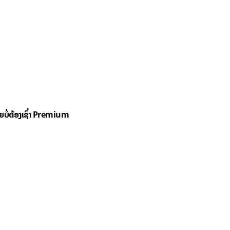
ດຍບໍ່ຕ້ອງເຊົ່າ Premium