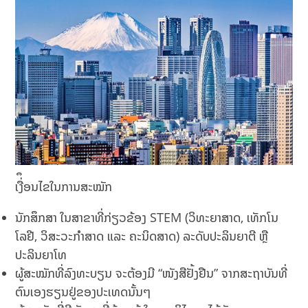
ເງື່ຶອນໄຂໃນການສະໝັກ
ນັກສຶກສາ ໃນສາຂາທີ່ກ່ຽວຂ້ອງ STEM (ວິທະຍາສາດ, ເທັກໂນ
ໂລຢີ, ວິສະວະກຳສາດ ແລະ ຄະນິດສາດ) ລະດັບປະລິນຍາຕີ ຫຼື
ປະລິນຍາໂທ
ຜູ້ສະໝັກທີ່ລົງທະບຽນ ຈະຕ້ອງມີ “ໜັງສືຢັ້ງຢືນ” ຈາກສະຖາບັນທີ່
ຕົນເອງຮຽນຢູ່ຂອງປະເທດນັ້ນໆ