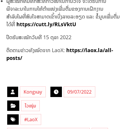
ຜູ້ສະໝັກທີ່ມີທັກສະທີ່ກ້າວໜ້າໃນການວິໄຈ ຈະໄດ້ຮັບການ
ພິຈາລະນາໃນການໃຫ້ຕໍາແໜ່ງເພີ່ມຕື່ມຂອງການເຝິກງານ
ສຳລັບໃຜທີ່ສົນໃຈສາມາດເຂົ້າເບິ່ງລາຍລະອຽດ ແລະ ຂໍ້ມູນເພີ່ມຕື່ມ
ໄດ້ທີ່
https://cutt.ly/RLsVktU
ປິດຮັບສະໝັກວັນທີ 15 ຕຸລາ 2022
ຕິດຕາມຂ່າວທັງໝົດຈາກ LaoX:
https://laox.la/all-
posts/
Kongxay
09/07/2022
ໄວໜຸ່ມ
#LaoX