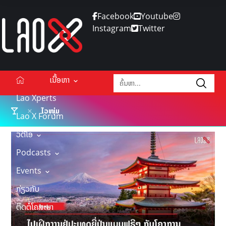
Facebook
Youtube
Instagram
Twitter
ເນື້ອຫາ
Lao Xperts
ໄວໜຸ່ມ
Lao X Forum
ວິດີໂອ
Podcasts
Events
ກ່ຽວກັບ
ຕິດຕໍ່ໂຄສະນາ