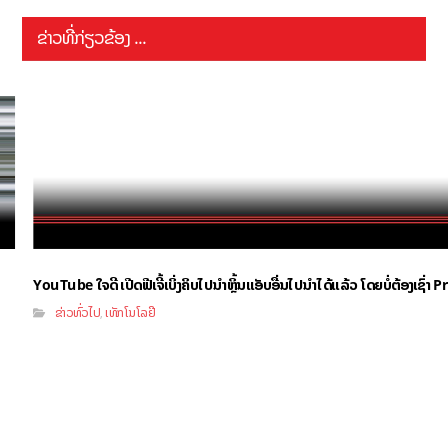
ຂ່າວທີ່ກ່ຽວຂ້ອງ ...
YouTube ໃຈດີ ເປີດຟີເຈີ້ເບິ່ງຄິບໄປນຳຫຼິ້ນແອັບອື່ນໄປນຳໄດ້ແລ້ວ ໂດຍບໍ່ຕ້ອງເຊົ່
ຂ່າວທົ່ວໄປ
ເທັກໂນໂລຢີ
,