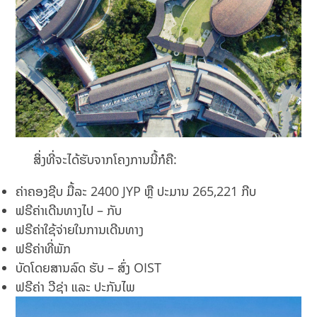
ສິ່ງທີ່ຈະໄດ້ຮັບຈາກໂຄງການນີ້ກໍຄື:
ຄ່າຄອງຊີບ ມື້ລະ 2400 JYP ຫຼື ປະມານ 265,221 ກີບ
ຟຣີຄ່າເດີນທາງໄປ – ກັບ
ຟຣີຄ່າໃຊ້ຈ່າຍໃນການເດີນທາງ
ຟຣີຄ່າທີ່ພັກ
ບັດໂດຍສານລົດ ຮັບ – ສົ່ງ OIST
ຟຣີຄ່າ ວີຊ່າ ແລະ ປະກັນໄພ