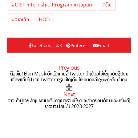
#OIST Internship Program in Japan
#ທຶນ
#ລາວເອັກ
HOD
Facebook
X
Pinterest
Email
Previous
ດີລຫຼົ້ມ! Elon Musk ຍົກເລີກການຊື້ Twitter ອ້າງຍ້ອນໃຫ້ຂໍ້ມູນບັນຊີປອມ
ໜ້ອຍເກີນໄປ ທາງ Twitter ກຽມຟ້ອງຄືນພ້ອມບອກວ່າຊະນະຄະດີແນ່ນອນ
Next
ລາວ-ກຳປູເຈຍ ສ້າງແຜນປະຕິບັດງານຄູ່ຮ່ວມມືຍຸດທະສາດຮອບດ້ານ ແລະ ໝັ້ນຄົງ
ຍາວນານ ໄລຍະປີ 2023-2027