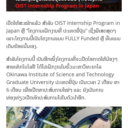
ເປີດໃຫ້ສະໝັກແລ້ວ ສໍາລັບ OIST Internship Program in
Japan ຫຼື “ໂຄງການເຝິກງານທີ່ ປະເທດຍີ່ປຸ່ນ” ເຊິ່ງພິເສດສຸດໆ
ເພາະໂຄງການນີ້ເປັນໂຄງການແບບ FULLY Funded ຫຼື ທຶນແບບ
ເຕັມຮ້ອຍນັ້ນເອງ.
ສຳລັບໂຄງການນີ້ ເປັນອີກໜຶ່ງໂຄງການທີ່ຈະເປີດໂອກາດໃຫ້ນ້ອງໆ
ສາຍເທັກໂນໂລຢີ ໄດ້ໄປເຝິກງານໃນຮົ້ວມະຫາວິທະຍາໄລ
Okinawa Institute of Science and Technology
Graduate University ປະເທດຍີ່ປຸ່ນ ເປັນເວລາ 2 ເດືອນ ຫາ
6 ເດືອນ ເພື່ອເປີດຫາປະສົບການໃໝ່ໆ ແລະ ຍັງເປັນການ
ທ່ອງທ່ຽວເປີດເອົາປະສົບການໄປໃນຕົວນໍາອີກ.