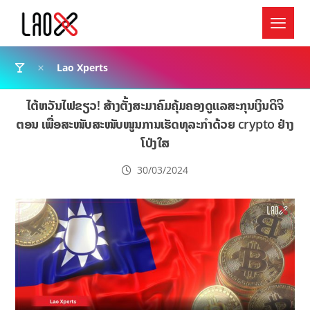
Lao Xperts
ໄຕ້​ຫວັນ​​ໄຟ​ຂຽວ​! ສ້າງຕັ້ງສະມາຄົມຄຸ້ມຄອງດູແລສະກຸນເງິນດິຈິ
ຕອນ ເພື່ອສະໜັບສະໜັບໜູນການເຮັດທຸລະກໍາດ້ວຍ crypto ຢ່າງ
ໂປ່ງໃສ
30/03/2024