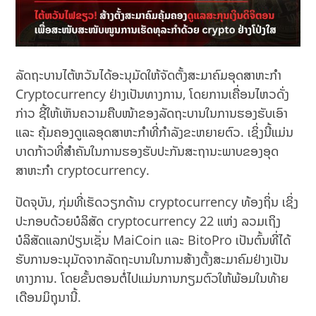
ລັດຖະບານໄຕ້​ຫວັນ​ໄດ້​ອະນຸມັດໃຫ້​ຈັດຕັ້ງ​ສະ​ມາ​ຄົມ​ອຸດ​ສາ​ຫະ​ກໍາ
Cryptocurrency ຢ່າງ​ເປັນ​ທາງ​ການ​, ໂດຍການເຄື່ອນໄຫວດັ່ງ
ກ່າວ ຊີ້ໃຫ້ເຫັນຄວາມຄືບໜ້າຂອງລັດຖະບານໃນ​ການ​ຮອງຮັບເອົາ ​
ແລະ ຄຸ້ມຄອງດູແລ​​ອຸດ​ສາ​ຫະ​ກໍາທີ່ກຳລັງຂະ​ຫຍາຍ​ຕົວ​. ເຊິ່ງນີ້ແມ່ນ
ບາດກ້າວທີ່ສໍາຄັນໃນການຮອງຮັບປະກັນສະຖານະພາບຂອງອຸດ
ສາຫະກໍາ cryptocurrency.
ປັດຈຸບັນ, ກຸ່ມທີ່ເຮັດວຽກດ້ານ cryptocurrency ທ້ອງຖິ່ນ ເຊິ່ງ
ປະກອບດ້ວຍບໍລິສັດ cryptocurrency 22 ແຫ່ງ ລວມເຖິງ
ບໍລິສັດແລກປ່ຽນເຊັ່ນ MaiCoin ແລະ BitoPro ເປັນຕົ້ນທີ່ໄດ້
ຮັບການອະນຸມັດຈາກລັດຖະບານໃນການສ້າງຕັ້ງສະມາຄົມຢ່າງເປັນ
ທາງການ. ໂດຍຂັ້ນຕອນຕໍ່ໄປແມ່ນການກຽມຕົວໃຫ້ພ້ອມໃນທ້າຍ
ເດືອນມິຖຸນານີ້.