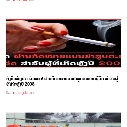
ອັງກິດສ້າງປະຫວັດສາດ! ຜ່ານກົດໝາຍແບນຢາສູບຕະຫຼອດຊີວິດ ສຳລັບຜູ້
ທີ່ເກີດຫຼັງປີ 2008
ຂ່າວຕ່າງປະເທດ