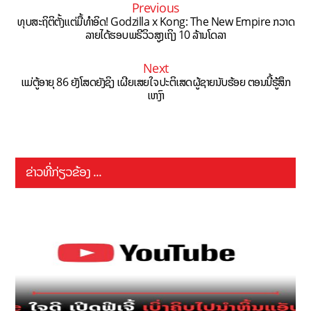
Previous
ທຸບສະຖິຕິຕັ້ງແຕ່ມື້ທຳອິດ! Godzilla x Kong: The New Empire ກວາດ
ລາຍໄດ້ຮອບພຣີວິວສູງເຖິງ 10 ລ້ານໂດລາ
Next
ແມ່ຕູ້ອາຍຸ 86 ຍັງໂສດຍັງຊິງ ເຜີຍເສຍໃຈປະຕິເສດຜູ້ຊາຍນັບຮ້ອຍ ຕອນນີ້ຮູ້ສຶກ
ເຫງົາ
ຂ່າວທີ່ກ່ຽວຂ້ອງ ...