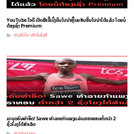
YouTube ໃຈດີ ເປີດຟີເຈີ້ເບິ່ງຄິບໄປນຳຫຼິ້ນແອັບອື່ນໄປນຳໄດ້ແລ້ວ ໂດຍບໍ່
ຕ້ອງເຊົ່າ Premium
ຂ່າວທົ່ວໄປ
ເທັກໂນໂລຢີ
,
ມະນຸດຄົນທຳອິດ! Sawe ທຳລາຍກຳແພງແລ່ນມາຣາທອນຕ່ຳກວ່າ 2
ຊົ່ວໂມງໄດ້ສຳເລັດ
ຂ່າວຕ່າງປະເທດ