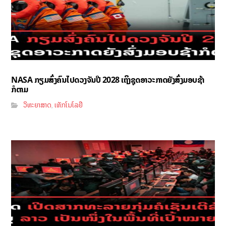
NASA ກຽມສົ່ງຄົນໄປດວງຈັນປີ 2028 ເຖິງຊຸດອາວະກາດຍັງສົ່ງມອບຊ້າ
ກໍຕາມ
ວິທະຍາສາດ
ເທັກໂນໂລຢີ
,