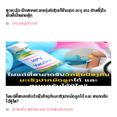
ສະຫະລັດ ເປີດສາກທະລາຍກຸ່ມຄໍເຊັນເຕີຂ້າມຊາດ ລະບຸ ລາວ ເປັນໜຶ່ງໃນ
ພື້ນທີ່ເປົ້າໝາຍຫຼັກ
Uncategorized
ໃຜແດ່ທີ່ສາມາດຮັບວັກຊີນປ້ອງກັນມະເຮັງປາກມົດລູກໄດ້ ແລະ ສາມາດຮັບ
ໄດ້ຢູ່ໃສ?
ຂ່າວພາຍໃນ
ສຸຂະພາບ ແລະ ຄວາມສວຍຄວາມງາມ
,