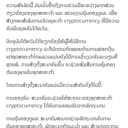
ຄວາມສໍາເລັດນີ້ ມັນເນັ້ນຢ້ຳເຖິງການຮ່ວມມືລະຫວ່າງພາກສ່ວນ
ກ່ຽວຂ້ອງຂອງອຸດສາຫະກໍາ ແລະ ໜ່ວຍງານຄຸ້ມຄອງດູແລ. ເພື່ອ
ສ້າງກອບສໍາລັບການເຮັດທຸລະກໍາ cryptocurrency ທີ່ມີຄວາມ
ຮັບຜິດຊອບໃນໄຕ້ຫວັນ.
ປັດຈຸບັນໄຕ້ຫວັນໄດ້ຮຽກຮ້ອງໃຫ້ຜູ້ໃຫ້ບໍລິການ
cryptocurrency ປະຕິບັດຕາມກົດໝາຍຕ້ານການຟອກເງິນ.
ແຕ່ອຸດສາຫະກໍາໂດຍລວມແມ່ນຍັງບໍ່ມີການເຂັ້ມງວດໃນລະບຽບທີ່
ຫຼາຍພໍ. ການສ້າງຕັ້ງສະມາຄົມຂຶ້ນ ຈະຊ່ວຍສົ່ງເສີມການຄຸ້ມຄອງ
ຕົນເອງພາຍໃນອຸດສາຫະກໍາ.
ໂດຍການສ້າງຕັ້ງສະມາຄົມແມ່ນມີຄວາມສໍາຄັນດັ່ງຕໍ່ໄປນີ້:
ການຮອງຮັບ: ສະມາຄົມຈະຊ່ວຍໃຫ້ສະຖານະຂອງອຸດສາຫະກໍາ
cryptocurrency ໄດ້ຮັບການຍອມຮັບຈາກລັດຖະບານ.
ການຄຸ້ມຄອງດູແລ: ສະມາຄົມສາມາດຊ່ວຍລັດຖະບານໃນການ
ຄຸ້ມຄອງອຸດສາຫະກໍາ, ພັດທະນາຄໍາແນະນໍາ ແລະ ສ້າງມາດຕະຖານ