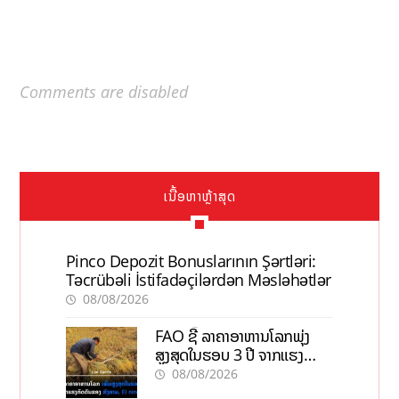
Comments are disabled
ເນື້ອຫາຫຼ້າສຸດ
Pinco Depozit Bonuslarının Şərtləri:
Təcrübəli İstifadəçilərdən Məsləhətlər
08/08/2026
FAO ຊີ້ ລາຄາອາຫານໂລກພຸ່ງ
ສູງສຸດໃນຮອບ 3 ປີ ຈາກແຮງ
ກົດດັນຂອງສົງຄາມ, El nino
08/08/2026