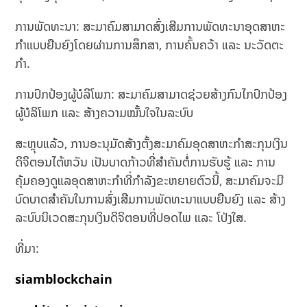
ການພັດທະນາ: ສະມາຄົມສາມາດສົ່ງເສີມການພັດທະນາອຸດສາຫະ
ກໍາແບບຍືນຍົງໂດຍຜ່ານການສຶກສາ, ການຄົ້ນຄວ້າ ແລະ ນະວັດຕະ
ກໍາ.
ການປົກປ້ອງຜູ້ບໍລິໂພກ: ສະມາຄົມສາມາດຊ່ວຍສ້າງກົນໄກປົກປ້ອງ
ຜູ້ບໍລິໂພກ ແລະ ສ້າງຄວາມໝັ້ນໃຈໃນລະບົບ
ສະຫຼຸບແລ້ວ, ການອະນຸມັດສ້າງຕັ້ງສະມາຄົມອຸດສາຫະກໍາສະກຸນເງິນ
ດິຈິຕອນໄຕ້ຫວັນ ເປັນບາດກ້າວທີ່ສໍາຄັນຕໍ່ການຮັບຮູ້ ແລະ ການ
ຄຸ້ມຄອງດູແລອຸດສາຫະກໍາທີ່ກຳລັງຂະຫຍາຍຕົວນີ້, ສະມາຄົມຈະມີ
ບົດບາດສໍາຄັນໃນການສົ່ງເສີມການພັດທະນາແບບຍືນຍົງ ແລະ ສ້າງ
ລະບົບນິເວດສະກຸນເງິນດິຈິຕອນທີ່ປອດໄພ ແລະ ໂປ່ງໃສ.
ທີ່ມາ:
siamblockchain