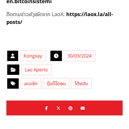
en.bitcoinsistemi
ຕິດຕາມຂ່າວທັງໝົດຈາກ LaoX:
https://laox.la/all-
posts/
Kongxay
30/03/2024
Lao Xperts
ລາວເອັກ
ເງິນດິຈິຕອນ
ໄຕ້ຫວັນ