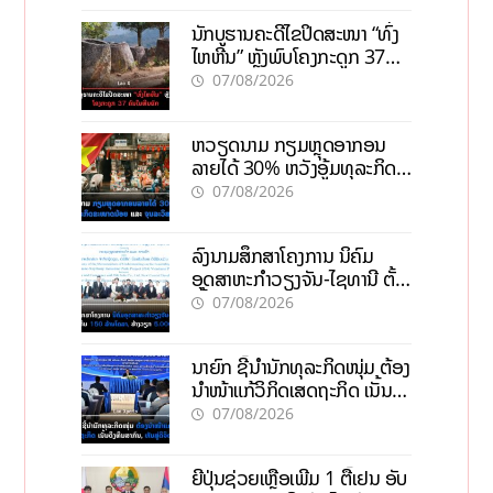
ນັກບູຮານຄະດີໄຂປິດສະໜາ “ທົ່ງ
ໄຫຫີນ” ຫຼັງພົບໂຄງກະດູກ 37
ຄົນໃນຫີນຍັກ
07/08/2026
ຫວຽດນາມ ກຽມຫຼຸດອາກອນ
ລາຍໄດ້ 30% ຫວັງອູ້ມທຸລະກິດ
ຂະໜາດນ້ອຍ ແລະ ຈຸນລະ
07/08/2026
ວິສາຫະກິດ
ລົງນາມສຶກສາໂຄງການ ນິຄົມ
ອຸດສາຫະກຳວຽງຈັນ-ໄຊທານີ ຕັ້ງ
ເປົ້າດຶງທຶນ 150 ລ້ານໂດລາ, ສ້າງ
07/08/2026
ວຽກ 5.000 ຕຳແໜ່ງ
ນາຍົກ ຊີ້ນຳນັກທຸລະກິດໜຸ່ມ ຕ້ອງ
ນຳໜ້າແກ້ວິກິດເສດຖະກິດ ເນັ້ນດຶງ
ທຶນສາກົນ, ຫັນສູ່ດິຈິຕອນ
07/08/2026
ຍີ່ປຸ່ນຊ່ວຍເຫຼືອເພີ່ມ 1 ຕື້ເຢນ ອັບ