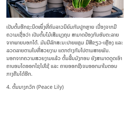
ເປັນຕົ້ນອີກຊະນິດໜຶ່ງທີ່ຄົນລາວນິຍົມກັນປູກຫຼາຍ ເນື່ອງຈາກມີ
ຄວາມເຊື່ອວ່າ ເປັນຕົ້ນໄມ້ເສີມມຸງຄຸນ ສາມາດປ້ອງກັນອັນຕະລາຍ
ຈາກພາຍນອກໄດ້. ມັນມີລັກສະນະປາຍແຫຼມ ມີສີຂຽວ-ເຫຼືອງ ແລະ
ລວດລາຍຕາມໃບທີ່ສວຍງາມ ແຕກຕ່າງກັນໄປຕາມສາຍພັນ.
ນອກຈາກຄວາມສວຍງາມແລ້ວ ຕົ້ນລີ້ນມັງກອນ ຍັງສາມາດດູດເອົາ
ຄາບອນໄດອອກໄຊໄປໃຊ້ ແລະ ຄາຍອອກຊີເຈນອອກມາໃນຕອນ
ກາງຄືນໄດ້ອີກ.
ຕົ້ນນາງກວັກ (Peace Lily)