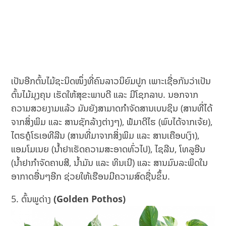
ເປັນອີກຕົ້ນໄມ້ຊະນິດໜຶ່ງທີ່ຄົນລາວນິຍົມປູກ ເພາະເຊື່ອກັນວ່າເປັນ
ຕົ້ນໄມ້ມຸງຄຸນ ເຮັດໃຫ້ສຸຂະພາບດີ ແລະ ມີໂຊກລາບ. ນອກຈາກ
ຄວາມສວຍງາມແລ້ວ ມັນຍັງສາມາດກຳຈັດສານເບນຊິນ (ສານທີ່ໄດ້
ຈາກສິ່ງພິມ ແລະ ສານຊັກລ້າງຕ່າງໆ), ຟໍມາດີໄຮ (ພົບໄດ້ຈາກເຈ້ຍ),
ໄຕຣຄຼໍໂຣເອທີລີນ (ສານທີ່ມາຈາກສິ່ງພິມ ແລະ ສານເຄືອບເງົາ),
ແອມໂມເນຍ (ນ້ຳຢາເຮັດຄວາມສະອາດທົ່ວໄປ), ໄຊລີນ, ໂທລູອີນ
(ນ້ຳຢາກຳຈັດຄາບສີ, ນ້ຳມັນ ແລະ ທິນເນີ) ແລະ ສານມົນລະພິດໃນ
ອາກາດອື່ນໆອີກ ຊ່ວຍໃຫ້ເຮືອນມີຄວາມສົດຊື່ນຂຶ້ນ.
ຕົ້ນພູດ່າງ
(Golden Pothos)