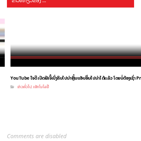
YouTube ໃຈດີ ເປີດຟີເຈີ້ເບິ່ງຄິບໄປນຳຫຼິ້ນແອັບອື່ນໄປນຳໄດ້ແລ້ວ ໂດຍບໍ່ຕ້ອງເຊົ່
ຂ່າວທົ່ວໄປ
ເທັກໂນໂລຢີ
,
Comments are disabled