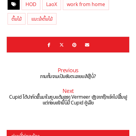
HOD
LaoX
work from home
ຕົ້ນໄມ້
ແນະນຳຕົ້ນໄມ້
Previous
ການກັ້ນຈາມເປັນອັນຕະລາຍແທ້ຫຼືບໍ່?
Next
Cupid ໄດ້ປາກົດຂຶ້ນມາໃນຮູບແຕ້ມຂອງ Vermeer ຫຼັງຈາກຖືກເອົາໄປຟື້ນຟູ
ແຕ່ກ່ອນໜ້ານີ້ບໍ່ມີ Cupid ຢູ່ເລີຍ
ຂ່າວທີ່ກ່ຽວຂ້ອງ ...