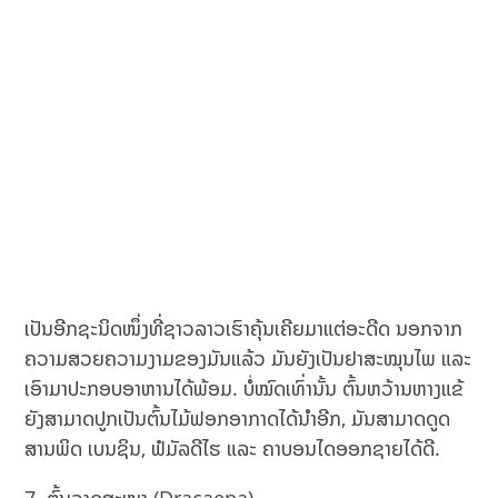
ເປັນອີກຊະນິດໜຶ່ງທີ່ຊາວລາວເຮົາຄຸ້ນເຄີຍມາແຕ່ອະດີດ ນອກຈາກ
ຄວາມສວຍຄວາມງາມຂອງມັນແລ້ວ ມັນຍັງເປັນຢາສະໝຸນໄພ ແລະ
ເອົາມາປະກອບອາຫານໄດ້ພ້ອມ. ບໍ່ໝົດເທົ່ານັ້ນ ຕົ້ນຫວ້ານຫາງແຂ້
ຍັງສາມາດປູກເປັນຕົ້ນໄມ້ຟອກອາກາດໄດ້ນຳອີກ, ມັນສາມາດດູດ
ສານພິດ ເບນຊິນ, ຟໍມັລດີໄຮ ແລະ ຄາບອນໄດອອກຊາຍໄດ້ດີ.
ຕົ້ນວາດສະໜາ (Dracaena)