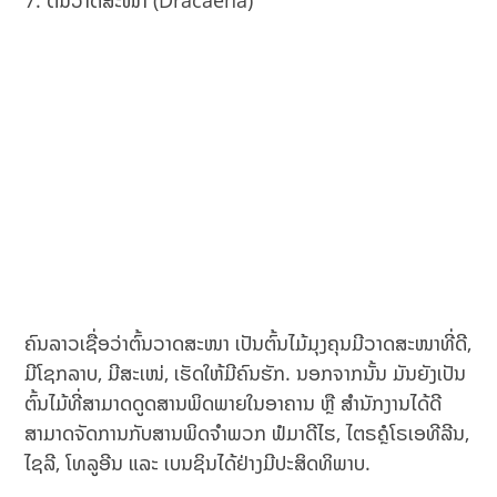
ຄົນລາວເຊື່ອວ່າຕົ້ນວາດສະໜາ ເປັນຕົ້ນໄມ້ມຸງຄຸນມີວາດສະໜາທີ່ດີ,
ມີໂຊກລາບ, ມີສະເໜ່, ເຮັດໃຫ້ມີຄົນຮັກ. ນອກຈາກນັ້ນ ມັນຍັງເປັນ
ຕົ້ນໄມ້ທີ່ສາມາດດູດສານພິດພາຍໃນອາຄານ ຫຼື ສຳນັກງານໄດ້ດີ
ສາມາດຈັດການກັບສານພິດຈຳພວກ ຟໍມາດີໄຮ, ໄຕຣຄຼໍໂຣເອທີລີນ,
ໄຊລີ, ໂທລູອີນ ແລະ ເບນຊິນໄດ້ຢ່າງມີປະສິດທິພາບ.