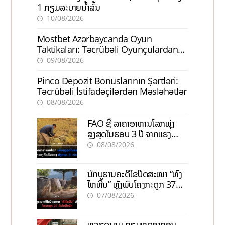
1 ກຽມລະບາຍນ້ຳລົ້ນ
10/08/2026
Mostbet Azərbaycanda Oyun
Taktikaları: Təcrübəli Oyunçulardan
İpuçları
09/08/2026
Pinco Depozit Bonuslarının Şərtləri:
Təcrübəli İstifadəçilərdən Məsləhətlər
08/08/2026
FAO ຊີ້ ລາຄາອາຫານໂລກພຸ່ງ
ສູງສຸດໃນຮອບ 3 ປີ ຈາກແຮງ
ກົດດັນຂອງສົງຄາມ, El nino
08/08/2026
ນັກບູຮານຄະດີໄຂປິດສະໜາ “ທົ່ງ
ໄຫຫີນ” ຫຼັງພົບໂຄງກະດູກ 37
ຄົນໃນຫີນຍັກ
07/08/2026
ຫວຽດນາມ ກຽມຫຼຸດອາກອນ