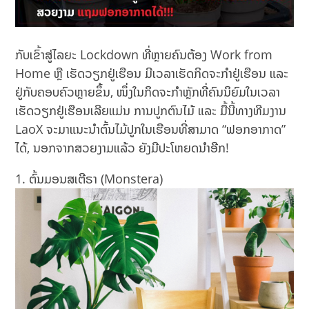
ກັບເຂົ້າສູ່ໄລຍະ Lockdown ທີ່ຫຼາຍຄົນຕ້ອງ Work from
Home ຫຼື ເຮັດວຽກຢູ່ເຮືອນ ມີເວລາເຮັດກິດຈະກຳຢູ່ເຮືອນ ແລະ
ຢູ່ກັບຄອບຄົວຫຼາຍຂຶ້ນ, ໜຶ່ງໃນກິດຈະກຳຫຼັກທີ່ຄົນນິຍົມໃນເວລາ
ເຮັດວຽກຢູ່ເຮືອນເລີຍແມ່ນ ການປູກຕົນໄມ້ ແລະ ມື້ນີ້ທາງທີມງານ
LaoX ຈະມາແນະນຳຕົ້ນໄມ້ປູກໃນເຮືອນທີ່ສາມາດ “ຟອກອາກາດ”
ໄດ້, ນອກຈາກສວຍງາມແລ້ວ ຍັງມີປະໂຫຍດນຳອີກ!
ຕົ້ນມອນສເຕີຣາ (Monstera)