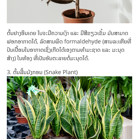
ຕົ້ນຢາງອິນເດຍ ໃບຈະມີຄວາມເງົາ ແລະ ມີສີຂຽວເຂັ້ມ ມັນສາມາດ
ຟອກອາກາດໄດ້, ລົດສານພິດ formaldehyde (ສານລະເຫີຍທີ່
ປົນເປື້ອນໃນອາກາດເຊິ່ງເກີດໄດ້ເອງຕາມທຳມະຊາດ ແລະ ມະນຸດ
ສ້າງ) ໃນຫ້ອງ ທີ່ເປັນອັນຕະລາຍຕໍ່ມະນຸດໄດ້.
ຕົ້ນລີ້ນມັງກອນ (Snake Plant)