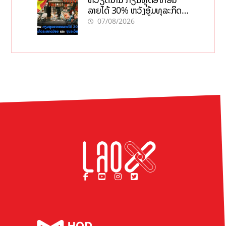
ລາຍໄດ້ 30% ຫວັງອູ້ມທຸລະກິດ
ຂະໜາດນ້ອຍ ແລະ ຈຸນລະ
07/08/2026
ວິສາຫະກິດ