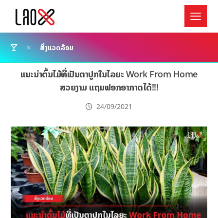
ສິ່ງແວດລ້ອມ
ແນະນຳຕົ້ນໄມ້ທີ່ເປັນຕາປູກໃນໄລຍະ Work From Home
ສວຍງາມ ແຖມຟອກອາກາດໄດ້!!!
24/09/2021