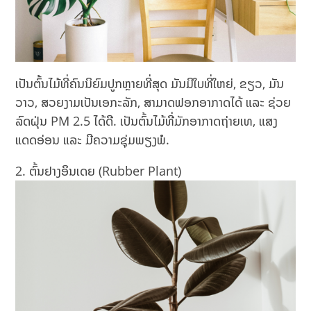
ເປັນຕົ້ນໄມ້ທີ່ຄົນນິຍົມປູກຫຼາຍທີ່ສຸດ ມັນມີໃບທີ່ໃຫຍ່, ຂຽວ, ມັນ
ວາວ, ສວຍງາມເປັນເອກະລັກ, ສາມາດຟອກອາກາດໄດ້ ແລະ ຊ່ວຍ
ລົດຝຸ່ນ PM 2.5 ໄດ້ດີ. ເປັນຕົ້ນໄມ້ທີ່ມັກອາກາດຖ່າຍເທ, ແສງ
ແດດອ່ອນ ແລະ ມີຄວາມຊຸ່ມພຽງພໍ.
ຕົ້ນຢາງອິນເດຍ (Rubber Plant)