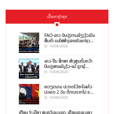
ເນື້ອຫາຫຼ້າສຸດ
FAO-ລາວ ປັບປຸງການລ້ຽງງົວເປັນ
ສິນຄ້າ ແນໃສ່ສ້າງລາຍຮັບແກ່ຊາວ
ກະສິກອນຢ່າງຍືນຍົງ
10/08/2026
ລາວ-ຈີນ ສຶກສາ ສ້າງສູນຄົ້ນຄວ້າ
ປັບປຸງສາຍພັນງົວ-ແບ້ ຊຸກຍູ້
ອຸດສາຫະກຳຊີ້ນ
10/08/2026
ຫວຽດນາມ ປະກາດໄວ້ອາໄລທົ່ວ
ປະເທດ 2 ວັນ ຕໍ່ການຈາກໄປ ຂອງ
ທ່ານ ໄຊສົມພອນ ພົມວິຫານ
10/08/2026
ເຕືອນ 9 ເມືອງ ສະຫວັນນະເຂດ, ເຂື່ອນເຊລະນອງ