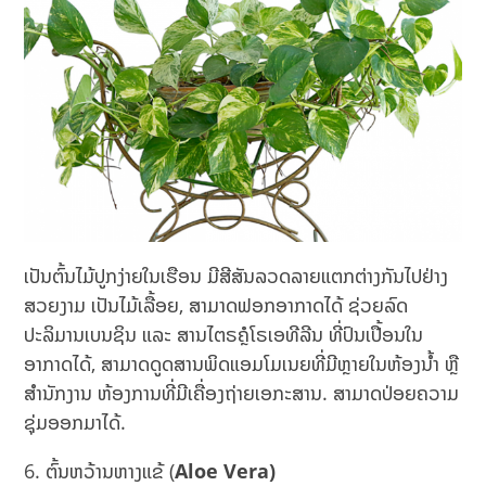
ເປັນຕົ້ນໄມ້ປູກງ່າຍໃນເຮືອນ ມີສີສັນລວດລາຍແຕກຕ່າງກັນໄປຢ່າງ
ສວຍງາມ ເປັນໄມ້ເລື້ອຍ, ສາມາດຟອກອາກາດໄດ້ ຊ່ວຍລົດ
ປະລິມານເບນຊິນ ແລະ ສານໄຕຣຄຼໍໂຣເອທີລີນ ທີ່ປົນເປື້ອນໃນ
ອາກາດໄດ້, ສາມາດດູດສານພິດແອມໂມເນຍທີ່ມີຫຼາຍໃນຫ້ອງນ້ຳ ຫຼື
ສຳນັກງານ ຫ້ອງການທີ່ມີເຄື່ອງຖ່າຍເອກະສານ. ສາມາດປ່ອຍຄວາມ
ຊຸ່ມອອກມາໄດ້.
ຕົ້ນຫວ້ານຫາງແຂ້ (
Aloe Vera)