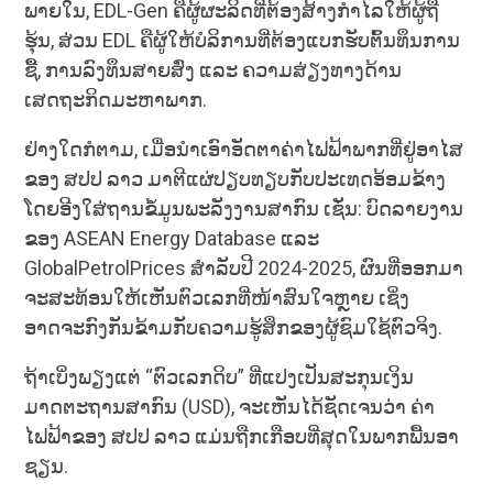
ພາຍໃນ, EDL-Gen ຄືຜູ້ຜະລິດທີ່ຕ້ອງສ້າງກຳໄລໃຫ້ຜູ້ຖື
ຮຸ້ນ, ສ່ວນ EDL ຄືຜູ້ໃຫ້ບໍລິການທີ່ຕ້ອງແບກຮັບຕົ້ນທຶນການ
ຊື້, ການລົງທຶນສາຍສົ່ງ ແລະ ຄວາມສ່ຽງທາງດ້ານ
ເສດຖະກິດມະຫາພາກ.
ຢ່າງໃດກໍຕາມ, ເມື່ອນຳເອົາອັດຕາຄ່າໄຟຟ້າພາກທີ່ຢູ່ອາໄສ
ຂອງ ສປປ ລາວ ມາຕີແຜ່ປຽບທຽບກັບປະເທດອ້ອມຂ້າງ
ໂດຍອີງໃສ່ຖານຂໍ້ມູນພະລັງງານສາກົນ ເຊັ່ນ: ບົດລາຍງານ
ຂອງ ASEAN Energy Database ແລະ
GlobalPetrolPrices ສຳລັບປີ 2024-2025, ຜົນທີ່ອອກມາ
ຈະສະທ້ອນໃຫ້ເຫັນຕົວເລກທີ່ໜ້າສົນໃຈຫຼາຍ ເຊິ່ງ
ອາດຈະກົງກັນຂ້າມກັບຄວາມຮູ້ສຶກຂອງຜູ້ຊົມໃຊ້ຕົວຈິງ.
ຖ້າເບິ່ງພຽງແຕ່ “ຕົວເລກດິບ” ທີ່ແປງເປັນສະກຸນເງິນ
ມາດຕະຖານສາກົນ (USD), ຈະເຫັນໄດ້ຊັດເຈນວ່າ ຄ່າ
ໄຟຟ້າຂອງ ສປປ ລາວ ແມ່ນຖືກເກືອບທີ່ສຸດໃນພາກພື້ນອາ
ຊຽນ.