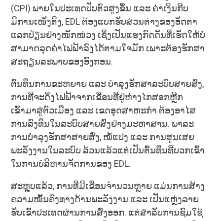
(CPI) ພາຍໃນປະເທດປັບຕົວສູງຂຶ້ນ ແລະ ຄ່າເງິນກີບ
ມີການເໜັງຕີງ, EDL ຕ້ອງແບກຮັບສ່ວນຕ່າງຂອງອັດຕາ
ແລກປ່ຽນຢ່າງໜັກໜ່ວງ ເຊິ່ງເປັນແຮງກົດດັນທີ່ເຮັດໃຫ້ບໍ່
ສາມາດລຸດຄ່າໄຟຟ້າລົງໄດ້ຕາມໃຈມັກ ເພາະຕ້ອງຮັກສາ
ສະຖຽນລະພາບຂອງອົງກອນ.
ຕົ້ນທຶນການຂະຫຍາຍ ແລະ ບຳລຸງຮັກສາລະບົບສາຍສົ່ງ,
ການທີ່ຈະດຶງໄຟຟ້າຈາກເຂື່ອນທີ່ຢູ່ຫ່າງໄກສອກຫຼີກ
ເຂົ້າມາສູ່ຕົວເມືອງ ແລະ ເຂດອຸດສາຫະກຳ ຕ້ອງອາໄສ
ການລົງທຶນໃນລະບົບສາຍສົ່ງຢ່າງມະຫາສານ. ພາລະ
ການບຳລຸງຮັກສາສາຍສົ່ງ, ໝໍ້ແປງ ແລະ ການສູນເສຍ
ພະລັງງານໃນລະບົບ ລ້ວນແລ້ວແຕ່ເປັນຕົ້ນທຶນທີ່ບວກເຂົ້າ
ໃນການບໍລິຫານຈັດການຂອງ EDL.
ສະຫຼຸບແລ້ວ, ການທີ່ມີເຂື່ອນຈຳນວນຫຼາຍ ແມ່ນການສ້າງ
ຄວາມໝັ້ນຄົງທາງດ້ານພະລັງງານ ແລະ ເປັນແຫຼ່ງລາຍ
ຮັບເຂົ້າປະເທດຜ່ານການສົ່ງອອກ. ແຕ່ສຳລັບການຊົມໃຊ້