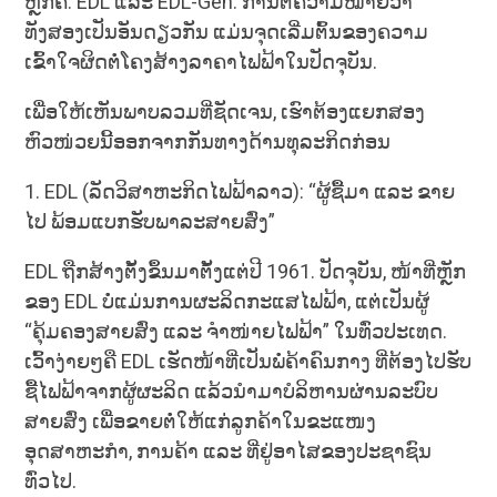
ຫຼັກຄື: EDL ແລະ EDL-Gen. ການຕີຄວາມໝາຍວ່າ
ທັງສອງເປັນອັນດຽວກັນ ແມ່ນຈຸດເລີ່ມຕົ້ນຂອງຄວາມ
ເຂົ້າໃຈຜິດຕໍ່ໂຄງສ້າງລາຄາໄຟຟ້າໃນປັດຈຸບັນ.
ເພື່ອໃຫ້ເຫັນພາບລວມທີ່ຊັດເຈນ, ເຮົາຕ້ອງແຍກສອງ
ຫົວໜ່ວຍນີ້ອອກຈາກກັນທາງດ້ານທຸລະກິດກ່ອນ
1. EDL (ລັດວິສາຫະກິດໄຟຟ້າລາວ): “ຜູ້ຊື້ມາ ແລະ ຂາຍ
ໄປ ພ້ອມແບກຮັບພາລະສາຍສົ່ງ”
EDL ຖືກສ້າງຕັ້ງຂຶ້ນມາຕັ້ງແຕ່ປີ 1961. ປັດຈຸບັນ, ໜ້າທີ່ຫຼັກ
ຂອງ EDL ບໍ່ແມ່ນການຜະລິດກະແສໄຟຟ້າ, ແຕ່ເປັນຜູ້
“ຄຸ້ມຄອງສາຍສົ່ງ ແລະ ຈຳໜ່າຍໄຟຟ້າ” ໃນທົ່ວປະເທດ.
ເວົ້າງ່າຍໆຄື EDL ເຮັດໜ້າທີ່ເປັນພໍ່ຄ້າຄົນກາງ ທີ່ຕ້ອງໄປຮັບ
ຊື້ໄຟຟ້າຈາກຜູ້ຜະລິດ ແລ້ວນຳມາບໍລິຫານຜ່ານລະບົບ
ສາຍສົ່ງ ເພື່ອຂາຍຕໍ່ໃຫ້ແກ່ລູກຄ້າໃນຂະແໜງ
ອຸດສາຫະກຳ, ການຄ້າ ແລະ ທີ່ຢູ່ອາໄສຂອງປະຊາຊົນ
ທົ່ວໄປ.