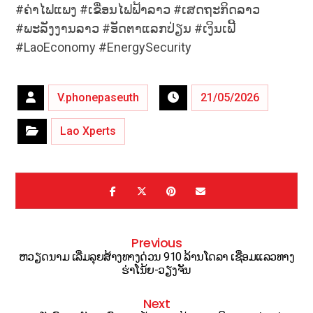
#ຄ່າໄຟແພງ #ເຂື່ອນໄຟຟ້າລາວ #ເສດຖະກິດລາວ
#ພະລັງງານລາວ #ອັດຕາແລກປ່ຽນ #ເງິນເຟີ້
#LaoEconomy #EnergySecurity
V.phonepaseuth
21/05/2026
Lao Xperts
Previous
ຫວຽດນາມ ເລີ່ມລຸຍສ້າງທາງດ່ວນ 910 ລ້ານໂດລາ ເຊື່ອມແລວທາງ
ຮ່າໂນ້ຍ-ວຽງຈັນ
Next