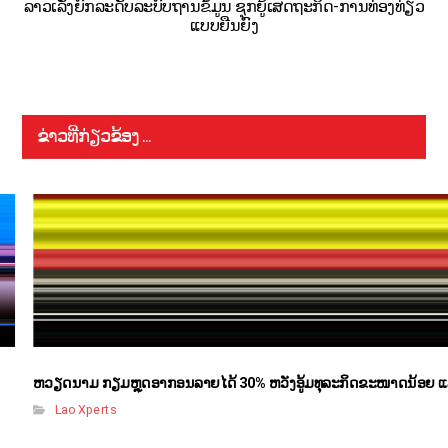
ລາວເລັ່ງຍົກລະດັບລະບົບຖານຂໍ້ມູນ ຊຸກຍູ້ເສດຖະກິດ-ການທ່ອງທ່ຽວ
ແບບຍືນຍົງ
ຂ່າວທີ່ກ່ຽວຂ້ອງ ...
ຫວຽດນາມ ກຽມຫຼຸດອາກອນລາຍໄດ້ 30% ຫວັງອູ້ມທຸລະກິດຂະໜາດນ້ອຍ ແ
Lao Xperts