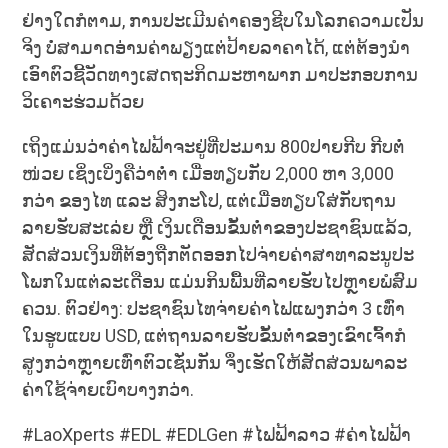
ຢ່າງໃດກໍຕາມ, ການປະເມີນຄ່າຄອງຊີບໃນໂລກຄວາມເປັນ
ຈິງ ບໍ່ສາມາດອ່ານຄ່າພຽງແຕ່ປ້າຍລາຄາໄດ້, ແຕ່ຕ້ອງນຳ
ເອົາຕົວຊີ້ວັດທາງເສດຖະກິດມະຫາພາກ ມາປະກອບການ
ວິເຄາະຮ່ວມດ້ວຍ
ເຖິງແມ່ນວ່າຄ່າໄຟຟ້າຈະຢູ່ທີ່ປະມານ 800ປາຍກີບ ກີບຕໍ່
ໜ່ວຍ ເຊິ່ງເບິ່ງຄືວ່າຕໍ່າ ເມື່ອທຽບກັບ 2,000 ຫາ 3,000
ກວ່າ ຂອງໄທ ແລະ ສິງກະໂປ, ແຕ່ເມື່ອທຽບໃສ່ກັບຖານ
ລາຍຮັບສະເລ່ຍ ຫຼື ເງິນເດືອນຂັ້ນຕໍ່າຂອງປະຊາຊົນແລ້ວ,
ສັດສ່ວນເງິນທີ່ຕ້ອງຖືກຕັດອອກໄປຈ່າຍຄ່າສາທາລະນູປະ
ໂພກໃນແຕ່ລະເດືອນ ແມ່ນກິນພື້ນທີ່ລາຍຮັບໄປຫຼາຍພໍສົມ
ຄວນ. ຕົວຢ່າງ: ປະຊາຊົນໄທຈ່າຍຄ່າໄຟແພງກວ່າ 3 ເທົ່າ
ໃນຮູບແບບ USD, ແຕ່ຖານລາຍຮັບຂັ້ນຕ່ຳຂອງເຂົາເຈົ້າກໍ
ສູງກວ່າຫຼາຍເທົ່າຕົວເຊັ່ນກັນ ຈຶ່ງເຮັດໃຫ້ສັດສ່ວນພາລະ
ຄ່າໃຊ້ຈ່າຍເບົາບາງກວ່າ.
#LaoXperts #EDL #EDLGen #ໄຟຟ້າລາວ #ຄ່າໄຟຟ້າ