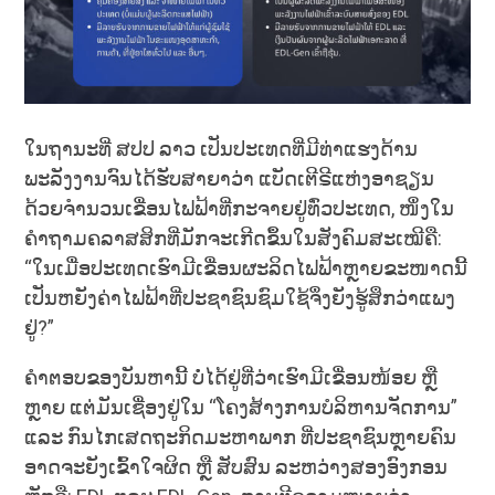
ໃນຖານະທີ່ ສປປ ລາວ ເປັນປະເທດທີ່ມີທ່າແຮງດ້ານ
ພະລັງງານຈົນໄດ້ຮັບສາຍາວ່າ ແບັດເຕີຣີແຫ່ງອາຊຽນ
ດ້ວຍຈຳນວນເຂື່ອນໄຟຟ້າທີ່ກະຈາຍຢູ່ທົ່ວປະເທດ, ໜຶ່ງໃນ
ຄຳຖາມຄລາສສິກທີ່ມັກຈະເກີດຂຶ້ນໃນສັງຄົມສະເໝີຄື:
“ໃນເມື່ອປະເທດເຮົາມີເຂື່ອນຜະລິດໄຟຟ້າຫຼາຍຂະໜາດນີ້
ເປັນຫຍັງຄ່າໄຟຟ້າທີ່ປະຊາຊົນຊົມໃຊ້ຈຶ່ງຍັງຮູ້ສຶກວ່າແພງ
ຢູ່?”
ຄຳຕອບຂອງບັນຫານີ້ ບໍ່ໄດ້ຢູ່ທີ່ວ່າເຮົາມີເຂື່ອນໜ້ອຍ ຫຼື
ຫຼາຍ ແຕ່ມັນເຊື່ອງຢູ່ໃນ “ໂຄງສ້າງການບໍລິຫານຈັດການ”
ແລະ ກົນໄກເສດຖະກິດມະຫາພາກ ທີ່ປະຊາຊົນຫຼາຍຄົນ
ອາດຈະຍັງເຂົ້າໃຈຜິດ ຫຼື ສັບສົນ ລະຫວ່າງສອງອົງກອນ