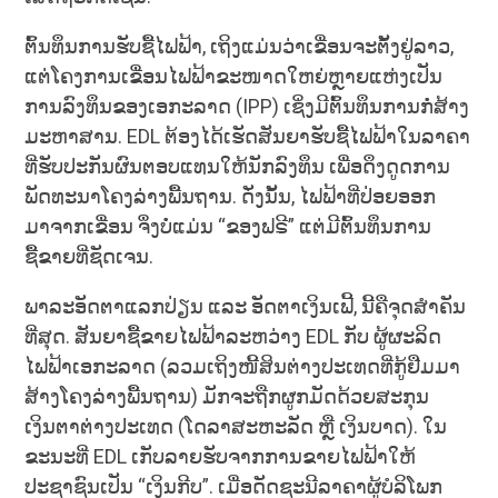
ຕົ້ນທຶນການຮັບຊື້ໄຟຟ້າ, ເຖິງແມ່ນວ່າເຂື່ອນຈະຕັ້ງຢູ່ລາວ,
ແຕ່ໂຄງການເຂື່ອນໄຟຟ້າຂະໜາດໃຫຍ່ຫຼາຍແຫ່ງເປັນ
ການລົງທຶນຂອງເອກະລາດ (IPP) ເຊິ່ງມີຕົ້ນທຶນການກໍ່ສ້າງ
ມະຫາສານ. EDL ຕ້ອງໄດ້ເຮັດສັນຍາຮັບຊື້ໄຟຟ້າໃນລາຄາ
ທີ່ຮັບປະກັນຜົນຕອບແທນໃຫ້ນັກລົງທຶນ ເພື່ອດຶງດູດການ
ພັດທະນາໂຄງລ່າງພື້ນຖານ. ດັ່ງນັ້ນ, ໄຟຟ້າທີ່ປ່ອຍອອກ
ມາຈາກເຂື່ອນ ຈຶ່ງບໍ່ແມ່ນ “ຂອງຟຣີ” ແຕ່ມີຕົ້ນທຶນການ
ຊື້ຂາຍທີ່ຊັດເຈນ.
ພາລະອັດຕາແລກປ່ຽນ ແລະ ອັດຕາເງິນເຟີ້, ນີ້ຄືຈຸດສຳຄັນ
ທີ່ສຸດ. ສັນຍາຊື້ຂາຍໄຟຟ້າລະຫວ່າງ EDL ກັບ ຜູ້ຜະລິດ
ໄຟຟ້າເອກະລາດ (ລວມເຖິງໜີ້ສິນຕ່າງປະເທດທີ່ກູ້ຢືມມາ
ສ້າງໂຄງລ່າງພື້ນຖານ) ມັກຈະຖືກຜູກມັດດ້ວຍສະກຸນ
ເງິນຕາຕ່າງປະເທດ (ໂດລາສະຫະລັດ ຫຼື ເງິນບາດ). ໃນ
ຂະນະທີ່ EDL ເກັບລາຍຮັບຈາກການຂາຍໄຟຟ້າໃຫ້
ປະຊາຊົນເປັນ “ເງິນກີບ”. ເມື່ອດັດຊະນີລາຄາຜູ້ບໍລິໂພກ