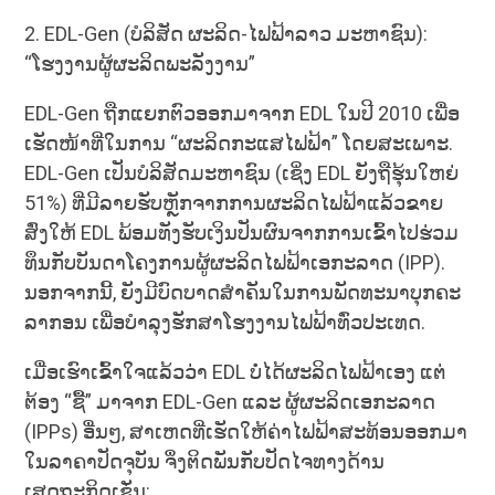
2. EDL-Gen (ບໍລິສັດ ຜະລິດ-ໄຟຟ້າລາວ ມະຫາຊົນ):
“ໂຮງງານຜູ້ຜະລິດພະລັງງານ”
EDL-Gen ຖືກແຍກຕົວອອກມາຈາກ EDL ໃນປີ 2010 ເພື່ອ
ເຮັດໜ້າທີ່ໃນການ “ຜະລິດກະແສໄຟຟ້າ” ໂດຍສະເພາະ.
EDL-Gen ເປັນບໍລິສັດມະຫາຊົນ (ເຊິ່ງ EDL ຍັງຖືຮຸ້ນໃຫຍ່
51%) ທີ່ມີລາຍຮັບຫຼັກຈາກການຜະລິດໄຟຟ້າແລ້ວຂາຍ
ສົ່ງໃຫ້ EDL ພ້ອມທັງຮັບເງິນປັນຜົນຈາກການເຂົ້າໄປຮ່ວມ
ທຶນກັບບັນດາໂຄງການຜູ້ຜະລິດໄຟຟ້າເອກະລາດ (IPP).
ນອກຈາກນີ້, ຍັງມີບົດບາດສຳຄັນໃນການພັດທະນາບຸກຄະ
ລາກອນ ເພື່ອບຳລຸງຮັກສາໂຮງງານໄຟຟ້າທົ່ວປະເທດ.
ເມື່ອເຮົາເຂົ້າໃຈແລ້ວວ່າ EDL ບໍ່ໄດ້ຜະລິດໄຟຟ້າເອງ ແຕ່
ຕ້ອງ “ຊື້” ມາຈາກ EDL-Gen ແລະ ຜູ້ຜະລິດເອກະລາດ
(IPPs) ອື່ນໆ, ສາເຫດທີ່ເຮັດໃຫ້ຄ່າໄຟຟ້າສະທ້ອນອອກມາ
ໃນລາຄາປັດຈຸບັນ ຈຶ່ງຕິດພັນກັບປັດໄຈທາງດ້ານ
ເສດຖະກິດເຊັ່ນ: