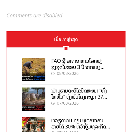
Comments are disabled
ເນື້ອຫາຫຼ້າສຸດ
FAO ຊີ້ ລາຄາອາຫານໂລກພຸ່ງ
ສູງສຸດໃນຮອບ 3 ປີ ຈາກແຮງ
ກົດດັນຂອງສົງຄາມ, El nino
08/08/2026
ນັກບູຮານຄະດີໄຂປິດສະໜາ “ທົ່ງ
ໄຫຫີນ” ຫຼັງພົບໂຄງກະດູກ 37
ຄົນໃນຫີນຍັກ
07/08/2026
ຫວຽດນາມ ກຽມຫຼຸດອາກອນ
ລາຍໄດ້ 30% ຫວັງອູ້ມທຸລະກິດ