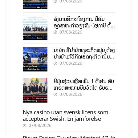
ຂະໜາດນ້ອຍ ແລະ ຈຸນລະ
07/08/2026
ວິສາຫະກິດ
ລົງນາມສຶກສາໂຄງການ ນິຄົມ
ອຸດສາຫະກຳວຽງຈັນ-ໄຊທານີ ຕັ້ງ
ເປົ້າດຶງທຶນ 150 ລ້ານໂດລາ, ສ້າງ
07/08/2026
ວຽກ 5.000 ຕຳແໜ່ງ
ນາຍົກ ຊີ້ນຳນັກທຸລະກິດໜຸ່ມ ຕ້ອງ
ນຳໜ້າແກ້ວິກິດເສດຖະກິດ ເນັ້ນດຶງ
ທຶນສາກົນ, ຫັນສູ່ດິຈິຕອນ
07/08/2026
ຍີ່ປຸ່ນຊ່ວຍເຫຼືອເພີ່ມ 1 ຕື້ເຢນ ອັບ
ເກຣດສະໜາມບິນວັດໄຕ ຮັບຮອງ
ການເຕີບໂຕ
07/08/2026
Nya casino utan svensk licens som
accepterar Swish: En jämförelse
07/08/2026