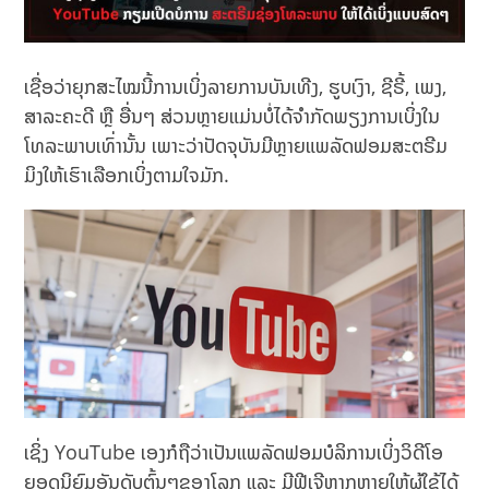
ເຊື່ອວ່າຍຸກສະໄໝນີ້ການເບິ່ງລາຍການບັນເທີງ, ຮູບເງົາ, ຊີຣີ້, ເພງ,
ສາລະຄະດີ ຫຼື ອື່ນໆ ສ່ວນຫຼາຍແມ່ນບໍ່ໄດ້ຈຳກັດພຽງການເບິ່ງໃນ
ໂທລະພາບເທົ່ານັ້ນ ເພາະວ່າປັດຈຸບັນມີຫຼາຍແພລັດຟອມສະຕຣີມ
ມິງໃຫ້ເຮົາເລືອກເບິ່ງຕາມໃຈມັກ.
ເຊິ່ງ YouTube ເອງກໍຖືວ່າເປັນແພລັດຟອມບໍລິການເບິ່ງວິດີໂອ
ຍອດນິຍົມອັນດັບຕົ້ນໆຂອງໂລກ ແລະ ມີຟີເຈີຫຼາກຫຼາຍໃຫ້ຜູ້ໃຊ້ໄດ້