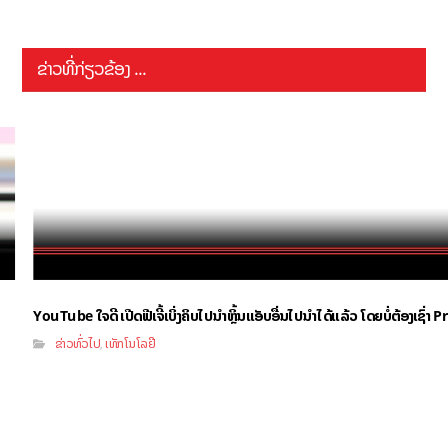
ຂ່າວທີ່ກ່ຽວຂ້ອງ ...
YouTube ໃຈດີ ເປີດຟີເຈີ້ເບິ່ງຄິບໄປນຳຫຼິ້ນແອັບອື່ນໄປນຳໄດ້ແລ້ວ ໂດຍບໍ່ຕ້ອງເຊົ່
ຂ່າວທົ່ວໄປ
ເທັກໂນໂລຢີ
,