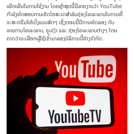
ເພີດເພີນໃນການໃຊ້ງານ ໂດຍຫຼ້າສຸດນີ້ມີລາຍງານວ່າ YouTube
ກຳລັງທົດສອບການເຮັດໂຄສະນາສຳລັບຊ່ອງໂທລະພາບໃນການທີ່
ຈະສະຕຣີມໃຫ້ເບິ່ງແບບສົດໆ ເຊິ່ງຕອນນີ້ມີການທົດລອງ ກັບ
ລາຍການໂທລະພາບ, ຮູບເງົາ ແລະ ຊ່ອງໂທລະພາບຕ່າງໆ ໂດຍ
ຄາດວ່າຈະເລືອກຜູ້ໃຊ້ເຂົ້າມາລອງບໍລິການນີ້ຢ່າງຈຳກັດ.