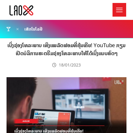
ເທັກໂນໂລຢີ
ເບິ່ງຊ່ອງໂທລະພາບ ເທິງແພລັດຟອມທີ່ຄຸ້ນເຄີຍ! YouTube ກຽມ
ເປີດບໍລິການສະຕຣີມຊ່ອງໂທລະພາບໃຫ້ໄດ້ເບິ່ງແບບສົດໆ
18/01/2023