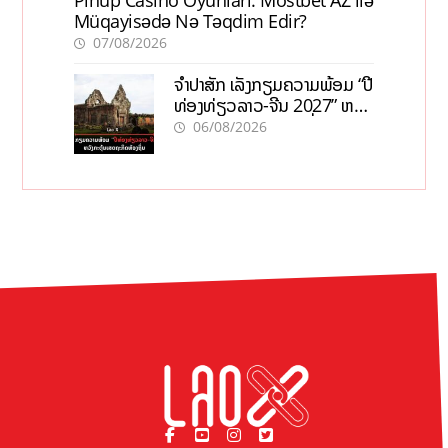
Pinup Casino Oyunları: Mostbet AZ ilə
Müqayisədə Nə Təqdim Edir?
07/08/2026
ຈຳປາສັກ ເລັ່ງກຽມຄວາມພ້ອມ “ປີ
ທ່ອງທ່ຽວລາວ-ຈີນ 2027” ຫວັງ
ກະຕຸ້ນເສດຖະກິດທ້ອງຖິ່ນ
06/08/2026