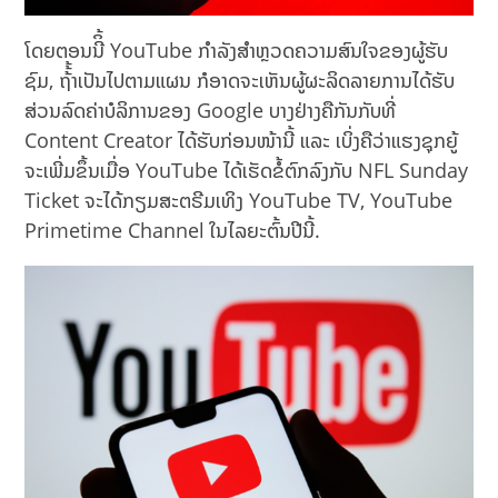
ໂດຍຕອນນີິ້ YouTube ກຳລັງສຳຫຼວດຄວາມສົນໃຈຂອງຜູ້ຮັບ
ຊົມ, ຖ້້້າເປັນໄປຕາມແຜນ ກໍອາດຈະເຫັນຜູ້ຜະລິດລາຍການໄດ້ຮັບ
ສ່ວນລົດຄ່າບໍລິການຂອງ Google ບາງຢ່າງຄືກັນກັບທີ່
Content Creator ໄດ້ຮັບກ່ອນໜ້ານີ້ ແລະ ເບິ່ງຄືວ່າແຮງຊຸກຍູ້
ຈະເພີ່ມຂຶ້ນເມື່ອ YouTube ໄດ້ເຮັດຂໍ້ຕົກລົງກັບ NFL Sunday
Ticket ຈະໄດ້ກຽມສະຕຣີມເທິງ YouTube TV, YouTube
Primetime Channel ໃນໄລຍະຕົ້ນປີນີ້.