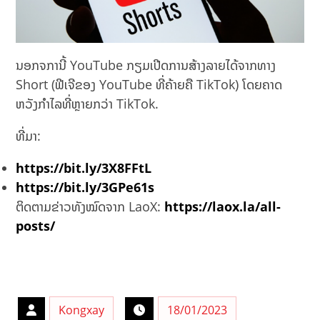
ນອກຈການີ້ YouTube ກຽມເປີດການສ້າງລາຍໄດ້ຈາກທາງ
Short (ຟີເຈີຂອງ YouTube ທີ່ຄ້າຍຄື TikTok) ໂດຍຄາດ
ຫວັງກຳໄລທີ່ຫຼາຍກວ່າ TikTok.
ທີ່ມາ:
https://bit.ly/3X8FFtL
https://bit.ly/3GPe61s
ຕິດຕາມຂ່າວທັງໝົດຈາກ LaoX:
https://laox.la/all-
posts/
Kongxay
18/01/2023