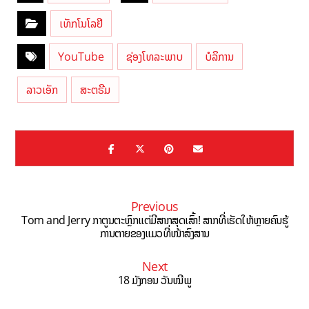
ເທັກໂນໂລຢີ
YouTube
ຊ່ອງໂທລະພາບ
ບໍລິການ
ລາວເອັກ
ສະຕຣີມ
Previous
Tom and Jerry ກາຕູນຕະຫຼົກແຕ່ມີສາກສຸດເສົ້າ! ສາກທີ່ເຮັດໃຫ້ຫຼາຍຄົນຮູ້
ການຕາຍຂອງແມວທີ່ໜ້າສົງສານ
Next
18 ມັງກອນ ວັນໝີພູ