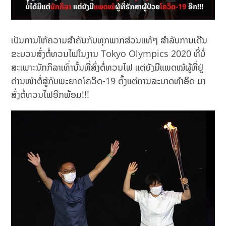
ເປັນການໃຫ້ຄວາມສຳຄັນກັບທຸກພາກສ່ວນແທ້ໆ ສຳລັບການເດີນ
ຂະບວນສົ່ງຕໍ່ທວນໄຟໃນງານ Tokyo Olympics 2020 ທີ່ບໍ່
ສະເພາະນັກກິລາເທົ່ານັ້ນທີ່ສົ່ງຕໍ່ທວນໄຟ ແຕ່ຍັງມີແພດໝໍຜູ້ທີ່ຢູ່
ດ່ານໜ້າຕໍ່ສູ້ກັບພະຍາດໂຄວິດ-19 ຕັ້ງແຕ່ການລະບາດທຳອິດ ມາ
ສົ່ງຕໍ່ທວນໄຟອີກພ້ອມ!!!