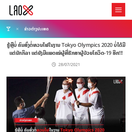
ຂ່າວຕ່າງປະເທດ
ຮູ້ຫຼືບໍ່ ຄົນສົ່ງຕໍ່ທວນໄຟໃນງານ Tokyo Olympics 2020 ບໍ່ໄດ້ມີ
ແຕ່ນັກກິລາ ແຕ່ຍັງມີແພດໝໍຜູ້ທີ່ຮັກສາຜູ້ປ່ວຍໂຄວິດ-19 ອີກ!!!
28/07/2021