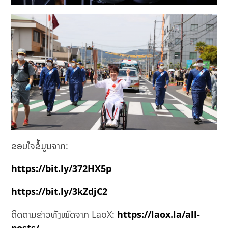
ຂອບໃຈຂໍ້ມູນຈາກ:
https://bit.ly/372HX5p
https://bit.ly/3kZdjC2
ຕິດຕາມຂ່າວທັງໝົດຈາກ LaoX:
https://laox.la/all-
posts/