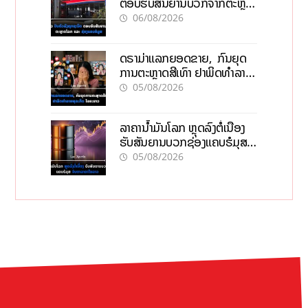
ຕອບຮັບສັນຍານບວກຈາກຕະຫຼາດ
ໂລກ ແລະ ຊ່ອງແຄບຮໍມູສ
06/08/2026
ດຣາມ່າແລກຍອດຂາຍ, ກົນຍຸດ
ການຕະຫຼາດສີເທົາ ຢາພິດທຳລາຍ
ທຸລະກິດ ໄລຍະຍາວ
05/08/2026
ລາຄານ້ຳມັນໂລກ ຫຼຸດລົງຕໍ່ເນື່ອງ
ຮັບສັນຍານບວກຊ່ອງແຄບຮໍມຸສ
ຈັບຕາລາຄາໃນລາວ
05/08/2026