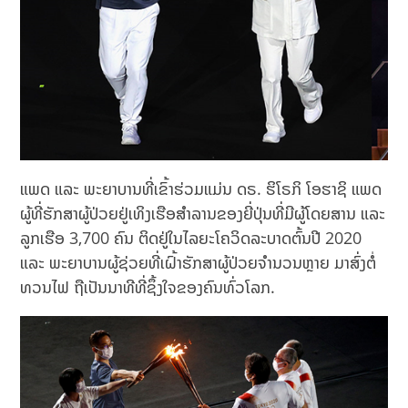
ແພດ ແລະ ພະຍາບານທີ່ເຂົ້າຮ່ວມແມ່ນ ດຣ. ຮິໂຣກິ ໂອຮາຊິ ແພດ
ຜູ້ທີ່ຮັກສາຜູ້ປ່ວຍຢູ່ເທິງເຮືອສຳລານຂອງຍີ່ປຸ່ນທີ່ມີຜູ້ໂດຍສານ ແລະ
ລູກເຮືອ 3,700 ຄົນ ຕິດຢູ່ໃນໄລຍະໂຄວິດລະບາດຕົ້ນປີ 2020
ແລະ ພະຍາບານຜູ້ຊ່ວຍທີ່ເຝົ້າຮັກສາຜູ້ປ່ວຍຈຳນວນຫຼາຍ ມາສົ່ງຕໍ່
ທວນໄຟ ຖືເປັນນາທີທີ່ຊຶ້ງໃຈຂອງຄົນທົ່ວໂລກ.