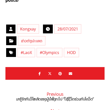
Kongxay
28/07/2021
ຂ່າວຕ່າງປະເທດ
#LaoX
#Olympics
HOD
Previous
ມາຮູ້ຈັກກັບວິໄສທັດຂອງຜູ້ນຳສິງກະໂປ “ໃຊ້ຊີວິດຮ່ວມກັບໂຄວິດ”