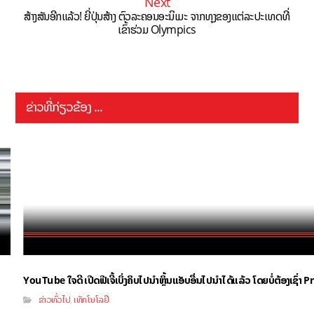
Next
ສ້າງສັນອີກແລ້ວ! ຍີ່ປຸ່ນສ້າງ ຕົວລະຄອນອະນິເມະ ຈາກທຸງຂອງແຕ່ລະປະເທດທີ່
ເຂົ້າຮ່ວມ Olympics
ຂ່າວທີ່ກ່ຽວຂ້ອງ ...
YouTube ໃຈດີ ເປີດຟີເຈີ້ເບິ່ງຄິບໄປນຳຫຼິ້ນແອັບອື່ນໄປນຳໄດ້ແລ້ວ ໂດຍບໍ່ຕ້ອງເຊົ່
ຂ່າວທົ່ວໄປ
ເທັກໂນໂລຢີ
,