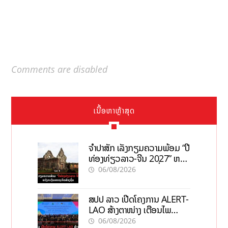
Comments are disabled
ເນື້ອຫາຫຼ້າສຸດ
ຈຳປາສັກ ເລັ່ງກຽມຄວາມພ້ອມ “ປີ
ທ່ອງທ່ຽວລາວ-ຈີນ 2027” ຫວັງ
ກະຕຸ້ນເສດຖະກິດທ້ອງຖິ່ນ
06/08/2026
ສປປ ລາວ ເປີດໂຄງການ ALERT-
LAO ສ້າງຕາໜ່າງ ເຕືອນໄພ
ພະຍາດລະບາດທົ່ວປະເທດ
06/08/2026