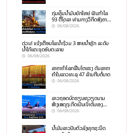
ກຸ່ມທຶນນ້ຳມັນຍັກໃຫຍ່ ຟັນກຳໄລ
93 ຕື້ໂດລາ ທ່າມກາງວິກິດສົງຄາມ
ລາຄານໍ້າມັນແພງ
06/08/2026
ດ່ວນ! ແຈ້ງເຕືອນໄພນໍ້າຖ້ວມ 3 ສາຍນໍ້າຫຼັກ ລະດັບ
ນໍ້າໃກ້ແຕະຈຸດອັນຕະລາຍ
06/08/2026
ລາຄາຄຳໂລກຟື້ນໂຕແຮງ ດັນລາຄາ
ຄຳໃນລາວທະລຸ 47 ລ້ານກີບຕໍ່ບາດ
06/08/2026
ລາວຖອດບົດຮຽນຫວຽດນາມ
ສ້າງເສດຖະກິດເປັນເຈົ້າຕົນເອງ
ກ້າວສູ່ເປົ້າໝາຍ 2035
06/08/2026
ນໍ້າມັນລາວປັບຕົວລົງທຸກຊະນິດ