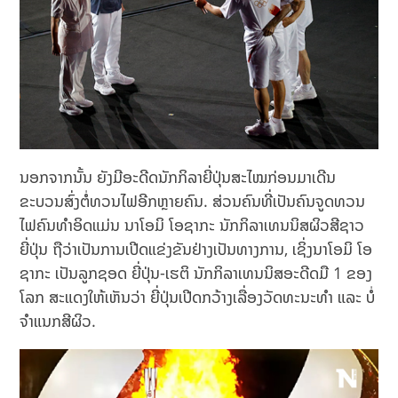
ນອກຈາກນັ້ນ ຍັງມີອະດີດນັກກິລາຍີ່ປຸ່ນສະໄໝກ່ອນມາເດີນ
ຂະບວນສົ່ງຕໍ່ທວນໄຟອີກຫຼາຍຄົນ. ສ່ວນຄົນທີ່ເປັນຄົນຈູດທວນ
ໄຟຄົນທຳອິດແມ່ນ ນາໂອມິ ໂອຊາກະ ນັກກິລາເທນນິສຜິວສີຊາວ
ຍີ່ປຸ່ນ ຖືວ່າເປັນການເປີດແຂ່ງຂັນຢ່າງເປັນທາງການ, ເຊິ່ງນາໂອມິ ໂອ
ຊາກະ ເປັນລູກຊອດ ຍີ່ປຸ່ນ-ເຮຕິ ນັກກິລາເທນນິສອະດີດມື 1 ຂອງ
ໂລກ ສະແດງໃຫ້ເຫັນວ່າ ຍີ່ປຸ່ນເປີດກວ້າງເລື່ອງວັດທະນະທຳ ແລະ ບໍ່
ຈຳແນກສີຜິວ.