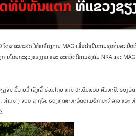
 ໂດລາສະຫະລັດ ໃຫ້ແກ່ໂຄງການ MAG ເພື່ອດຳເນີນການຂຸດຄົ້ນລະເບີດທີ່
ນທາງການໂດຍກະຊວງແຮງງານ ແລະ ສະຫວັດດີການສັງຄົມ NRA ແລະ MAG
ຼວງວຽງຈັນ ມື້ວານນີ້ ເຊິ່ງເຂົ້າຮ່ວມໂດຍ ທ່ານ ປະເດີມພອນ ສົນທະນີ, 
 ທ່ານນາງ ຈອຍ ຊາກຸໄລ, ຮອງທູດສະຫະລັດອາເມຣິກາປະຈຳລາວ ແລະ ທ່າ
ຂ.