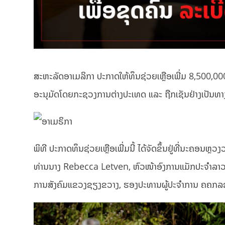
ສະຫະລັດອາເມລິກາ ປະກາດໃຫ້ທຶນຊ່ວຍເຫຼືອເພີ່ມ 8,500,000
ອະນຸມັດໂດຍກະຊວງການຕ່າງປະເທດ ແລະ ຖືກເຊັນຢ່າງເປັ
ພິທີ ປະກາດທຶນຊ່ວຍເຫຼືອເພີ່ມນີ້ ໄດ້ຈັດຂຶ້ນຢູ່ທີ່ນະຄອນຫ
ທ່ານນາງ Rebecca Letven, ຫົວໜ້າອົງການແມັກປະຈຳລາວ,
ການສັງຄົມແຂວງຊຽງຂວາງ, ຮອງປະທານຜູ້ປະຈຳການ ຄຄກລ