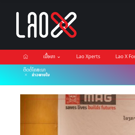
ເນື້ອຫາ
Lao Xperts
Lao X F
ຕິດຕໍ່ໂຄສະນາ
ຂ່າວພາຍໃນ