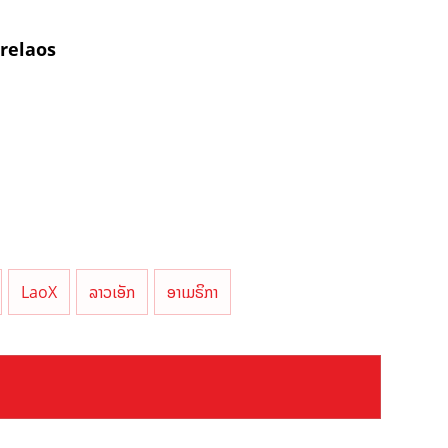
relaos
LaoX
ລາວເອັກ
ອາເມຣິກາ