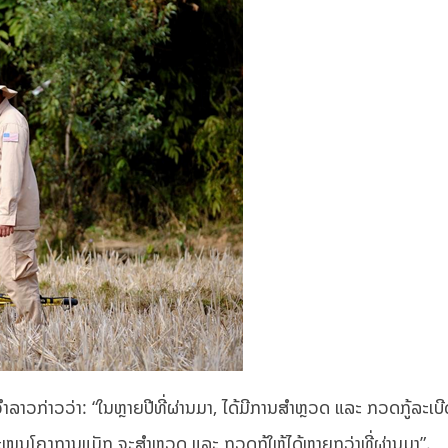
າວກ່າວວ່າ: “ໃນຫຼາຍປີທີ່ຜ່ານມາ, ໄດ້ມີການສຳຫຼວດ ແລະ ກວດກູ້ລະເບ
ູນໂຄງການແມັກ ຈະສຳຫຼວດ ແລະ ກວດກູ້ໃຫ້ໄດ້ຫຼາຍກວ່າທີ່ຜ່ານມາ”.