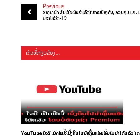
Previous
ຮອງນາຍົກ ຊົມເຊີຍຜົນສຳເລັດໃນການປ້ອງກັນ, ຄວບຄຸມ ແລ
ຍາດໂຄວິດ-19
ຂ່າວທີ່ກ່ຽວຂ້ອງ ...
YouTube ໃຈດີ ເປີດຟີເຈີ້ເບິ່ງຄິບໄປນຳຫຼິ້ນແອັບອື່ນໄປນຳໄດ້ແລ້ວ ໂ