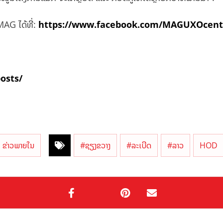
AG ໄດ້ທີ່:
https://www.facebook.com/MAGUXOcent
posts/
ຂ່າວພາຍໃນ
#ຊຽງຂວາງ
#ລະເບີດ
#ລາວ
HOD