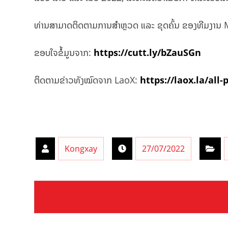
ທ່ານສາມາດຕິດຕາມການສຳຫຼວດ ແລະ ຂຸດຄົ້ນ ຂອງທີມງານ M
ຂອບໃຈຂໍ້ມູນຈາກ:
https://cutt.ly/bZauSGn
ຕິດຕາມຂ່າວທັງໝົດຈາກ LaoX:
https://laox.la/all-
Kongxay
27/07/2022