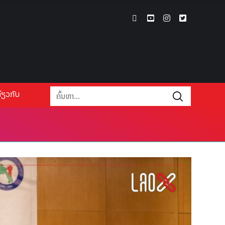
່ຽວກັບ