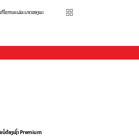
ະ ແກ້ໄຂການແຜ່ລະບາດຂອງພະ
ດຍບໍ່ຕ້ອງເຊົ່າ Premium