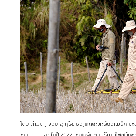
ໂດຍ ທ່ານນາງ ຈອຍ ຊາກຸໄລ, ຮອງທູດສະຫະລັດອາເມຣິກາປະຈຳລ
ສປປ ລາວ ແລະ ໃນປີ 2022, ສະຫະລັດອາເມຣິກາ ທີ່ສະໜັບສະໜ