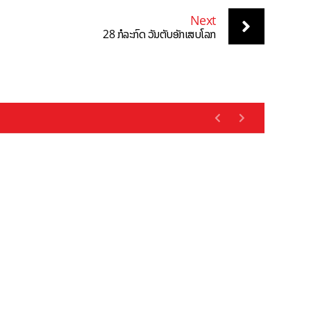
Next
28 ກໍລະກົດ ວັນຕັບອັກເສບໂລກ