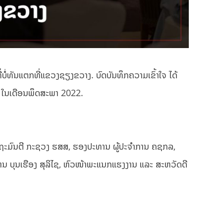
ບໍ່ທັນແຕກທີ່ແຂວງຊຽງຂວາງ. ບົດບັນທຶກຄວາມເຂົ້າໃຈ ໄດ້
 ໃນເດືອນພຶດສະພາ 2022.
ຮອງລັດຖະມົນຕີ ກະຊວງ ຮສສ, ຮອງປະທານ ຜູ້ປະຈຳການ ຄຊກລ,
ນ ບຸນເຮືອງ ສຸລິໄຊ, ຫົວໜ້າພະແນກແຮງງານ ແລະ ສະຫວັດດີ