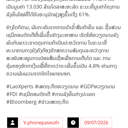
ເປັນມູນຄ່າ 13.030 ລ້ານໂດລາສະຫະລັດ ຂະນະທີ່ມູນຄ່າໂຄງການ
ລົງທຶນໃໝ່ທີ່ໄດ້ຮັບອະນຸມັດພຸ່ງສູງຂຶ້ນເຖິງ 61%.
ຢ່າງໃດກໍຕາມ, ຜົນກະທົບຈາກການນຳເຂົ້າສິນຄ້າທຶນ ແລະ ຊິ້ນສ່ວນ
ເຊມິຄອນດັກເຕີທີ່ເພີ່ມຂຶ້ນຢ່າງມະຫາສານ ເຮັດໃຫ້ຫວຽດນາມຍັງ
ພົບກັບພາວະຂາດດຸນການຄ້າເປັນປະຫວັດການ ໃນຂະນະທີ່
ທະນາຄານກາງຍັງຄົງຕ້ອງຮັກສາຄວາມສົມດຸນລະຫວ່າງການ
ສະໜັບສະໜູນການປ່ອຍສິນເຊື່ອເພື່ອການເຕີບໂຕ ແລະ ການ
ຄຸ້ມຄອງອັດຕາເງິນເຟີ້ທີ່ຄາດວ່າຈະເພີ່ມຂຶ້ນເປັນ 4.8% ທ່າມກາງ
ຄວາມຜັນຜວນຈາກປັດໄຈພາຍນອກ.
#LaoXperts #ເສດຖະກິດຫວຽດນາມ #GDPຫວຽດນາມ
#FDI #ເຊມິຄອນດັກເຕີ #ການລົງທຶນຕ່າງປະເທດ
#Bloomberg #ຂ່າວເສດຖະກິດ
V.phonepaseuth
09/07/2026