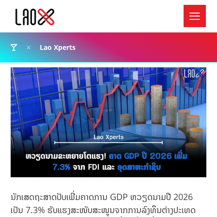
Lao Xperts
ນັກເສດຖະສາດປັບເພີ່ມຄາດການ GDP ຫວຽດນາມປີ 2026
ເປັນ 7.3% ຮັບແຮງສະໜັບສະໜູນຈາກການລົງທຶນຕ່າງປະເທດ