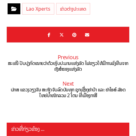
Lao Xperts
ຂ່າວຕ່າງປະເທດ
Previous
ສະເໜີ ປັບປຸງກົດໝາຍວ່າດ້ວຍງົບປະມານແຫ່ງລັດ ໄຟຂຽວໃຫ້ມີການລົງທຶນຈາກ
ຄັງສຳຮອງແຫ່ງລັດ
Next
ປກສ ແຂວງວຽງຈັນ ສະກັດຈັບລົດບັນທຸກ ຊຸກເຊື່ອງຢາບ້າ ແລະ ຢາໄອສ໌ ລັອດ
ໃຫຍ່ນ້ຳໜັກລວມ 2 ໂຕນ ທີ່ເມືອງກາສີ
ຂ່າວທີ່ກ່ຽວຂ້ອງ ...