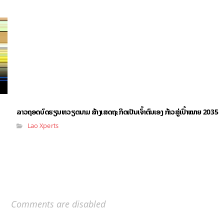
ລາວຖອດບົດຮຽນຫວຽດນາມ ສ້າງເສດຖະກິດເປັນເຈົ້າຕົນເອງ ກ້າວສູ່ເປົ້າໝາຍ 2035
Lao Xperts
Comments are disabled