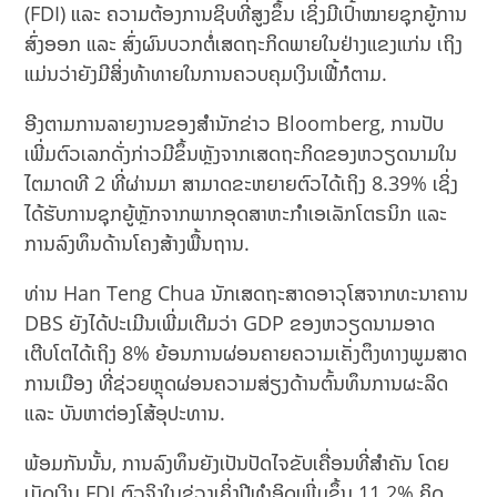
(FDI) ແລະ ຄວາມຕ້ອງການຊິບທີ່ສູງຂຶ້ນ ເຊິ່ງມີເປົ້າໝາຍຊຸກຍູ້ການ
ສົ່ງອອກ ແລະ ສົ່ງຜົນບວກຕໍ່ເສດຖະກິດພາຍໃນຢ່າງແຂງແກ່ນ ເຖິງ
ແມ່ນວ່າຍັງມີສິ່ງທ້າທາຍໃນການຄວບຄຸມເງິນເຟີ້ກໍຕາມ.
ອີງຕາມການລາຍງານຂອງສຳນັກຂ່າວ Bloomberg, ການປັບ
ເພີ່ມຕົວເລກດັ່ງກ່າວມີຂຶ້ນຫຼັງຈາກເສດຖະກິດຂອງຫວຽດນາມໃນ
ໄຕມາດທີ 2 ທີ່ຜ່ານມາ ສາມາດຂະຫຍາຍຕົວໄດ້ເຖິງ 8.39% ເຊິ່ງ
ໄດ້ຮັບການຊຸກຍູ້ຫຼັກຈາກພາກອຸດສາຫະກຳເອເລັກໂຕຣນິກ ແລະ
ການລົງທຶນດ້ານໂຄງສ້າງພື້ນຖານ.
ທ່ານ Han Teng Chua ນັກເສດຖະສາດອາວຸໂສຈາກທະນາຄານ
DBS ຍັງໄດ້ປະເມີນເພີ່ມເຕີມວ່າ GDP ຂອງຫວຽດນາມອາດ
ເຕີບໂຕໄດ້ເຖິງ 8% ຍ້ອນການຜ່ອນຄາຍຄວາມເຄັ່ງຕຶງທາງພູມສາດ
ການເມືອງ ທີ່ຊ່ວຍຫຼຸດຜ່ອນຄວາມສ່ຽງດ້ານຕົ້ນທຶນການຜະລິດ
ແລະ ບັນຫາຕ່ອງໂສ້ອຸປະທານ.
ພ້ອມກັນນັ້ນ, ການລົງທຶນຍັງເປັນປັດໄຈຂັບເຄື່ອນທີ່ສຳຄັນ ໂດຍ
ເມັດເງິນ FDI ຕົວຈິງໃນຊ່ວງເຄິ່ງປີທຳອິດເພີ່ມຂຶ້ນ 11.2% ຄິດ