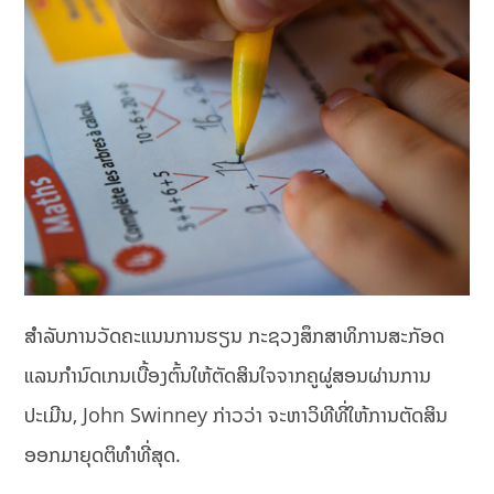
ສຳລັບການວັດຄະແນນການຮຽນ ກະຊວງສຶກສາທິການສະກັອດ
ແລນກຳນົດເກນເບື້ອງຕົ້ນໃຫ້ຕັດສິນໃຈຈາກຄູຜູ່ສອນຜ່ານການ
ປະເມີນ, John Swinney ກ່າວວ່າ ຈະຫາວິທີທີ່ໃຫ້ການຕັດສິນ
ອອກມາຍຸດຕິທຳທີ່ສຸດ.