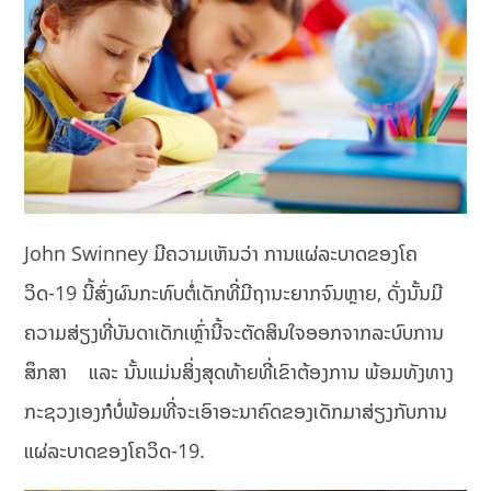
John Swinney ມີຄວາມເຫັນວ່າ ການແຜ່ລະບາດຂອງໂຄ
ວິດ-19 ນີ້ສົ່ງຜົນກະທົບຕໍ່ເດັກທີ່ມີຖານະຍາກຈົນຫຼາຍ, ​ດັ່ງນັ້ນມີ
ຄວາມສ່ຽງທີ່ບັນດາເດັກເຫຼົ່ານີ້ຈະຕັດສິນໃຈອອກຈາກລະບົບການ
ສຶກສາ ແລະ ນັ້ນແມ່ນສິ່ງສຸດທ້າຍທີ່ເຂົາຕ້ອງການ ພ້ອມທັງທາງ
ກະຊວງເອງກໍບໍ່ພ້ອມທີ່ຈະເອົາອະນາຄົດຂອງເດັກມາສ່ຽງກັບການ
ແຜ່ລະບາດຂອງໂຄວິດ-19.