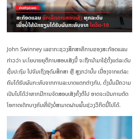
John Swinney ເລຂາກະຊວງສຶກສາທິການຂອງສະກັອດແລນ
ກ່າວວ່າ ນະໂຍບາຍຍຸຕິການສອບເສັງນີ້ ຈະຖືກນຳມາໃຊ້ຕັ້ງແຕ່ລະດັບ
ຊັ້ນປະຖົມ ໄປຈົນເຖິງອຸດົມສຶກສາ ຫຼື ສູງກວ່ານັ້ນ ເນື່ອງຈາກແຕ່ລະ
ຄົນໄດ້ຮັບຜົນກະທົບຈາກການລະບາດແຕກຕ່າງກັນ, ດັ່ງນັ້ນມີຄວາມ
ເປັນໄປໄດ້ວ່າຫາກມີການຈັດສອບເສັງຄັ້ງຕໍ່ໄປ ອາດຈະເປັນການຕັດ
ໂອກາດເດັກບາງຄົນທີ່ຍັງບໍ່ສາມາດຜ່ານພົ້ນຊ່ວງວິກິດນີ້ໄປໄດ້.