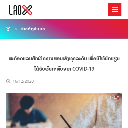
ຂ່າວຕ່າງປະເທດ
ສະກັອດແລນຍົກເລີກການສອບເສັງທຸກລະດັບ ເພື່ອບໍ່ໃຫ້ນັກຮຽນ
ໄດ້ຮັບຜົນກະທົບຈາກ COVID-19
16/12/2020