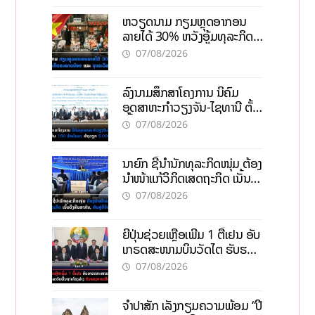
ຫວຽດນາມ ກຽມຫຼຸດອາກອນ
ລາຍໄດ້ 30% ຫວັງອູ້ມທຸລະກິດ
ຂະໜາດນ້ອຍ ແລະ ຈຸນລະ
07/08/2026
ວິສາຫະກິດ
ລົງນາມສຶກສາໂຄງການ ນິຄົມ
ອຸດສາຫະກຳວຽງຈັນ-ໄຊທານີ ຕັ້ງ
ເປົ້າດຶງທຶນ 150 ລ້ານໂດລາ, ສ້າງ
07/08/2026
ວຽກ 5.000 ຕຳແໜ່ງ
ນາຍົກ ຊີ້ນຳນັກທຸລະກິດໜຸ່ມ ຕ້ອງ
ນຳໜ້າແກ້ວິກິດເສດຖະກິດ ເນັ້ນດຶງ
ທຶນສາກົນ, ຫັນສູ່ດິຈິຕອນ
07/08/2026
ຍີ່ປຸ່ນຊ່ວຍເຫຼືອເພີ່ມ 1 ຕື້ເຢນ ອັບ
ເກຣດສະໜາມບິນວັດໄຕ ຮັບຮອງ
ການເຕີບໂຕ
07/08/2026
ຈຳປາສັກ ເລັ່ງກຽມຄວາມພ້ອມ “ປີ