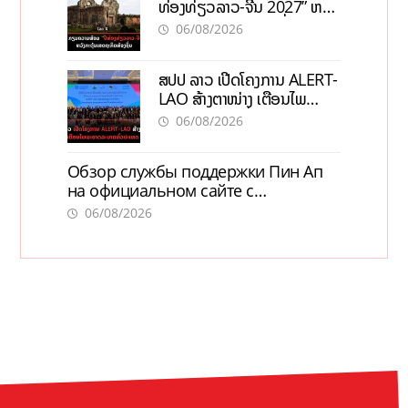
ທ່ອງທ່ຽວລາວ-ຈີນ 2027” ຫວັງ
ກະຕຸ້ນເສດຖະກິດທ້ອງຖິ່ນ
06/08/2026
ສປປ ລາວ ເປີດໂຄງການ ALERT-
LAO ສ້າງຕາໜ່າງ ເຕືອນໄພ
ພະຍາດລະບາດທົ່ວປະເທດ
06/08/2026
Обзор службы поддержки Пин Ап
на официальном сайте с
актуальной информацией
06/08/2026