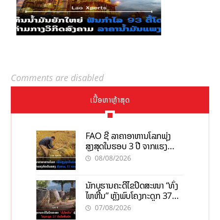
Comments are disabled
ເນື້ອຫາຫຼ້າສຸດ
FAO ຊີ້ ລາຄາອາຫານໂລກພຸ່ງ
ສູງສຸດໃນຮອບ 3 ປີ ຈາກແຮງ
ກົດດັນຂອງສົງຄາມ, El nino
08/08/2026
ນັກບູຮານຄະດີໄຂປິດສະໜາ “ທົ່ງ
ໄຫຫີນ” ຫຼັງພົບໂຄງກະດູກ 37
ຄົນໃນຫີນຍັກ
07/08/2026