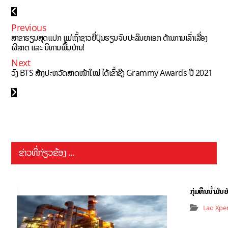
Previous
ສາຂາຮຽນສຸດແປກ ແມ່ເຖົ້າຊາວຍີ່ປຸ່ນຮຽນຈົບປະລິນຍາເອກ ດ້ານການເລົ່າເລື່ອງ
ຜີສາດ ແລະ ນິທານພື້ນບ້ານ!
Next
ວົງ BTS ສ້າງປະຫວັດສາດໜ້າໃໝ່ ໄດ້ເຂົ້າຊີງ Grammy Awards ປີ 2021
ຂ່າວທີ່ກ່ຽວຂ້ອງ ...
ກຸ່ມທຶນນ້ຳມັນ
Lao Xpe