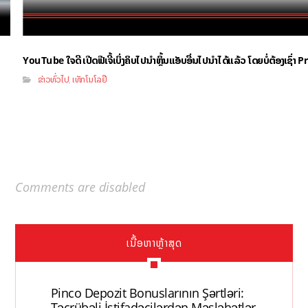
YouTube ໃຈດີ ເປີດຟີເຈີ້ເບິ່ງຄິບໄປນຳຫຼິ້ນແອັບອື່ນໄປນຳໄດ້ແລ້ວ ໂດຍບໍ່ຕ້ອງເຊົ່
ຂ່າວທົ່ວໄປ
ເທັກໂນໂລຢີ
,
Comments are disabled
ເນື້ອຫາຫຼ້າສຸດ
Pinco Depozit Bonuslarının Şərtləri:
Təcrübəli İstifadəçilərdən Məsləhətlər