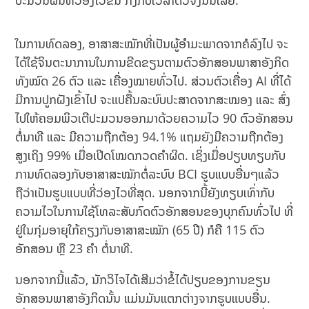
ປະມວນຜົນທີ່ວ່ອງໄວຂຶ້ນ ກົງກັບເວລາຕົວຈິງນັ້ນເລີຍ.
ໃນການທົດລອງ, ອາສາສະໝັກທີ່ເປັນຜູ້ອຳມະພາດຈາກຄໍລົງໄປ ຈະ
ໄດ້ໃຊ້ຈິນຕະນາການໃນການຂີດຂຽນຕາມຕົວອັກສອນພາສາອັງກິດ
ທັງໝົດ 26 ຕົວ ແລະ ເຄື່ອງໝາຍທົ່ວໄປ. ສ່ວນຕົວເຄື່ອງ AI ທີ່ໄດ້
ມີການປູກຝັງເຂົ້າໄປ ຈະແປຄື້ນລະບົບປະສາດຈາກສະໝອງ ແລະ ສົ່ງ
ໄປໃຫ້ຄອມພິວເຕີປະມວນອອກມາດ້ວຍຄວາມໄວ 90 ຕົວອັກສອນ
ຕໍ່ນາທີ ແລະ ມີຄວາມຖືກຕ້ອງ 94.1% ແຖມຍັງມີຄວາມຖືກຕ້ອງ
ສູງເຖິງ 99% ເມື່ອເປີດໂໝດກວດຄຳຜິດ. ເຊິ່ງເມື່ອປຽບທຽບກັບ
ການທົດລອງກັບອາສາສະໝັກຕໍ່ລະບົບ BCI ຮູບແບບອື່ນໆແລ້ວ
ຖືວ່າເປັນຮູບແບບທີ່ວ່ອງໄວທີ່ສຸດ. ນອກຈາກນີ້ຍັງທຽບເທົ່າກັບ
ຄວາມໄວໃນການໃຊ້ໂທລະສັບກົດຕົວອັກສອນຂອງບຸກຄົນທົ່ວໄປ ທີ່
ຢູ່ໃນກຸ່ມອາຍຸໃກ້ຄຽງກັບອາສາສະໝັກ (65 ປີ) ກໍຄື 115 ຕົວ
ອັກສອນ ຫຼື 23 ຄຳ ຕໍ່ນາທີ.
ນອກຈາກນີ້ແລ້ວ, ນັກວິໄຈໄດ້ເສີມວ່າຂໍ້ໄດ້ປຽບຂອງການຂຽນ
ອັກສອນພາສາອັງກິດນັ້ນ ແມ່ນມັນແຕກຕ່າງຈາກຮູບແບບອື່ນ.