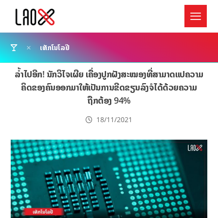
ເທັກໂນໂລຢີ
ລ້ຳໄປອີກ! ນັກວິໄຈເຜີຍ ເຄື່ອງປູກຝັງສະໝອງທີ່ສາມາດແປຄວາມ
ຄິດຂອງຄົນອອກມາໃຫ້ເປັນການຂີດຂຽນລົງຈໍໄດ້ດ້ວຍຄວາມ
ຖືກຕ້ອງ 94%
18/11/2021