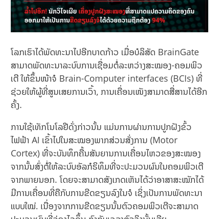
ໂລກເຮົາໄດ້ພັດທະນາໄປອີກບາດກ້າວ ເມື່ອບໍລິສັດ BrainGate
ສາມາດພັດທະນາລະບົບການເຊື່ອມຕໍ່ລະຫວ່າງສະໝອງ-ຄອມພິວ
ເຕີ ໃຫ້ຂຶ້ນໜ້າຈໍ Brain-Computer interfaces (BCIs) ທີ່
ຊ່ວຍໃຫ້ຜູ້ທີ່ສູນເສຍການເວົ້າ, ການເຄື່ອນເໜັງສາມາດສື່ສານໄດ້ອີກ
ຄັ້ງ.
ການໃຊ້ເທັກໂນໂລຢີດັ່ງກ່າວນັ້ນ ແມ່ນການຜ່ານການປູກຝັງຂົ້ວ
ໄຟຟ້າ AI ເຂົ້າໄປໃນສະໝອງພາກສ່ວນສັ່ງການ (Motor
Cortex) ທີ່ຈະບັນທຶກຄື້ນສັນຍານການເຄື່ອນໄຫວຂອງສະໝອງ
ຈາກນັ້ນສົ່ງຕໍ່ໃຫ້ລະບົບອັລກໍຣິທຶມທີ່ຈະປະມວນຜົນໃນຄອມພິວເຕີ
ຈາກພາຍນອກ. ໂດຍຈະສາມາດສັງເກດເຫັນໄດ້ວ່າອາສາສະໝັກໄດ້
ມີການເຄື່ອນທີ່ຄືກັບການຂີດຂຽນລົງໃນຈໍ ເຊິ່ງເປັນການພັດທະນາ
ແບບໃໝ່. ເນື່ອງຈາກການຂີດຂຽນນັ້ນຕົວຄອມພິວເຕີຈະສາມາດ