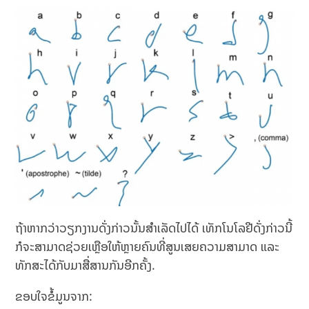
ຖ້າຫາກວ່າວຽກງານດັ່ງກ່າວນັ້ນສຳເລັດໄປໄດ້ ເທັກໂນໂລຢີດັ່ງກ່າວນີ້
ກໍຈະສາມາດຊ່ວຍເຫຼືອໃຫ້ຫຼາຍຄົນທີ່ສູນເສຍຄວາມສາມາດ ແລະ
ທັກສະໄດ້ກັບມາສື່ສານກັນອີກຄັ້ງ.
ຂອບໃຈຂໍ້ມູນຈາກ: