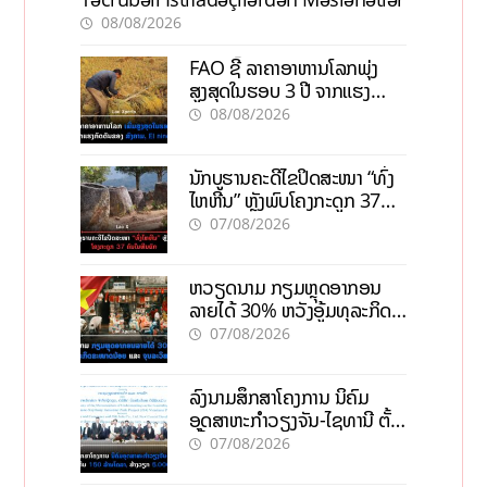
08/08/2026
FAO ຊີ້ ລາຄາອາຫານໂລກພຸ່ງ
ສູງສຸດໃນຮອບ 3 ປີ ຈາກແຮງ
ກົດດັນຂອງສົງຄາມ, El nino
08/08/2026
ນັກບູຮານຄະດີໄຂປິດສະໜາ “ທົ່ງ
ໄຫຫີນ” ຫຼັງພົບໂຄງກະດູກ 37
ຄົນໃນຫີນຍັກ
07/08/2026
ຫວຽດນາມ ກຽມຫຼຸດອາກອນ
ລາຍໄດ້ 30% ຫວັງອູ້ມທຸລະກິດ
ຂະໜາດນ້ອຍ ແລະ ຈຸນລະ
07/08/2026
ວິສາຫະກິດ
ລົງນາມສຶກສາໂຄງການ ນິຄົມ
ອຸດສາຫະກຳວຽງຈັນ-ໄຊທານີ ຕັ້ງ
ເປົ້າດຶງທຶນ 150 ລ້ານໂດລາ, ສ້າງ
07/08/2026
ວຽກ 5.000 ຕຳແໜ່ງ