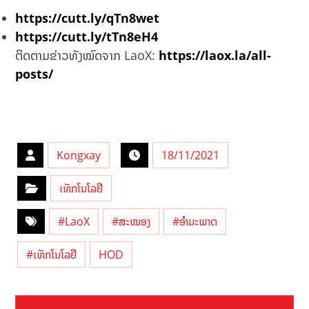
https://cutt.ly/qTn8wet
https://cutt.ly/tTn8eH4
ຕິດຕາມຂ່າວທັງໝົດຈາກ LaoX:
https://laox.la/all-
posts/
Kongxay
18/11/2021
ເທັກໂນໂລຢີ
#LaoX
#ສະໝອງ
#ອຳມະພາດ
#ເທັກໂນໂລຢີ
HOD