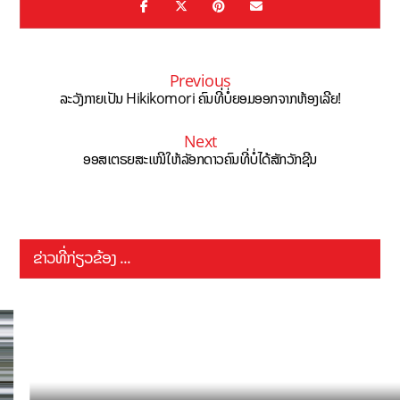
Previous
ລະວັງກາຍເປັນ Hikikomori ຄົນທີ່ບໍ່ຍອມອອກຈາກຫ້ອງເລີຍ!
Next
ອອສເຕຣຍສະເໜີໃຫ້ລັອກດາວຄົນທີ່ບໍ່ໄດ້ສັກວັກຊີນ
ຂ່າວທີ່ກ່ຽວຂ້ອງ ...