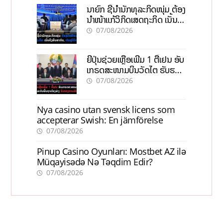
ນາຍົກ ຊີ້ນຳນັກທຸລະກິດໜຸ່ມ ຕ້ອງ
ນຳໜ້າແກ້ວິກິດເສດຖະກິດ ເນັ້ນດຶງ
ທຶນສາກົນ, ຫັນສູ່ດິຈິຕອນ
07/08/2026
ຍີ່ປຸ່ນຊ່ວຍເຫຼືອເພີ່ມ 1 ຕື້ເຢນ ອັບ
ເກຣດສະໜາມບິນວັດໄຕ ຮັບຮອງ
ການເຕີບໂຕ
07/08/2026
Nya casino utan svensk licens som
accepterar Swish: En jämförelse
07/08/2026
Pinup Casino Oyunları: Mostbet AZ ilə
Müqayisədə Nə Təqdim Edir?
07/08/2026