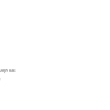
ັນທຸກ ແລະ
e