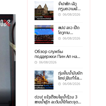
ຈຳປາສັກ ເລັ່ງ
ກຽມຄວາມພ້ອມ
“ປີທ່ອງທ່ຽວ
06/08/2026
ລາວ-ຈີນ 2027”
ຫວັງກະຕຸ້ນ
ສປປ ລາວ ເປີດ
ເສດຖະກິດ
ໂຄງການ
ທ້ອງຖິ່ນ
ALERT-LAO
06/08/2026
ສ້າງຕາໜ່າງ
ເຕືອນໄພພະຍາດ
Обзор службы
ລະບາດທົ່ວ
поддержки Пин Ап на
ປະເທດ
официальном сайте с
06/08/2026
актуальной
информацией
ກຸ່ມທຶນນ້ຳມັນຍັກ
ໃຫຍ່ ຟັນກຳໄລ
93 ຕື້ໂດລາ
06/08/2026
ທ່າມກາງວິກິດ
ສົງຄາມ ລາຄາ
ດ່ວນ! ແຈ້ງເຕືອນໄພນໍ້າຖ້ວມ 3
ນໍ້າມັນແພງ
ສາຍນໍ້າຫຼັກ ລະດັບນໍ້າໃກ້ແຕະຈຸດ