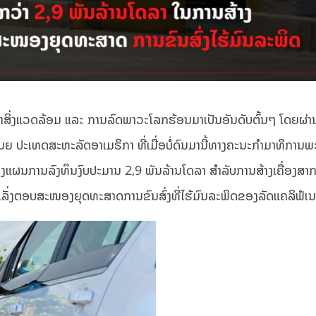
ກສາສິ່ງແວດລ້ອມ ແລະ ການລົດພາວະໂລກຮ້ອນມາເປັນອັນດັບຕົ້ນໆ ໂດຍຜ
ນຍ ປະເທດສະຫະລັດອາເມຣິກາ ທີ່ເມື່ອບໍ່ດົນມານີ້ທາງຄະນະກຳມາທິການພ
ງແຜນການລົງທຶນງົບປະມານ 2,9 ພັນລ້ານໂດລາ ສຳລັບການສ້າງເຄື່ອງສາ
ເລັ່ງຕອບສະໜອງຍຸດທະສາດການຂົນສົ່ງທີ່ໄຮ້ມົນລະພິດຂອງລັດແຄລິຟໍເ