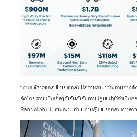
“ການໃຫ້ຊາວແຄລິຟໍເນຍທຸກຄົນມີຄວາມສາມາດໃນການສາກລົດທີ
ລົດໂດຍສານ ເປັນເລື່ອງສຳຄັນສຳລັບການປ່ຽນແປງທີ່ຈຳເປັນຂ
Randolph) ປະທານຄະນະກຳມະການຊັບພະຍາກອນທາງອາກາດ