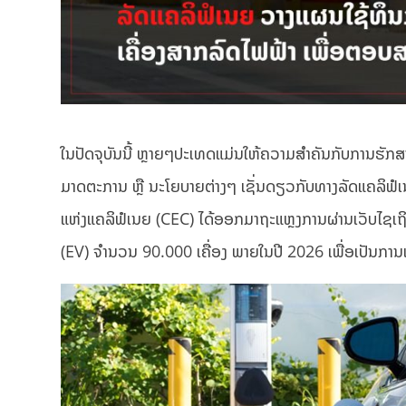
ໃນປັດຈຸບັນນີ້ ຫຼາຍໆປະເທດແມ່ນໃຫ້ຄວາມສຳຄັນກັບການຮັ
ມາດຕະການ ຫຼື ນະໂຍບາຍຕ່າງໆ ເຊັ່ນດຽວກັບທາງລັດແຄລິຟໍເ
ແຫ່ງແຄລິຟໍເນຍ (CEC) ໄດ້ອອກມາຖະແຫຼງການຜ່ານເວັບໄຊເຖິ
(EV) ຈຳນວນ 90.000 ເຄື່ອງ ພາຍໃນປີ 2026 ເພື່ອເປັນການ