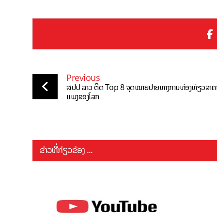
Previous
ສປປ ລາວ ຕິດ Top 8 ຈຸດໝາຍປາຍທາງການທ່ອງທ່ຽວລາຄາບ
ແພງຂອງໂລກ
ຂ່າວທີ່ກ່ຽວຂ້ອງ ...