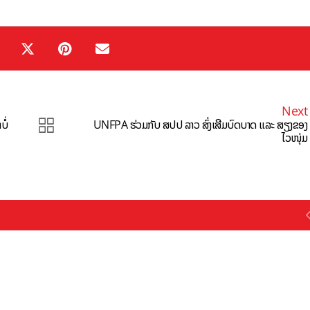
Next
ໍ່
UNFPA ຮ່ວມກັບ ສປປ ລາວ ສົ່ງເສີມບົດບາດ ແລະ ສຽງຂອງ
ໄວໜຸ່ມ