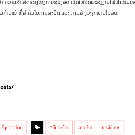
ດ້ວ່າ ຄວາມສຳເລັດຂອງໂຄງການຂອງລັດ ເຮັດໃຫ້ລົດພະລັງງານໄຟຟ້າໄຮ້ມົນ
ວາມກ້າວໜ້າທີ່ສຳຄັນໃນການຜະລິດ ແລະ ການສ້າງວຽກພາຍໃນລັດ.
posts/
ສິ່ງແວດລ້ອມ
#ມົນລະພິດ
ລາວເອັກ
ແຄລິຟໍເນຍ