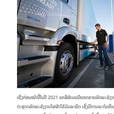
ເຊິ່ງກ່ອນໜ້ານີ້ໃນປີ 2021 ແຄລິຟໍເນຍມີຍອດຂາຍລົດພະລັງງ
ຕະຫຼາດລົດພະລັງງານໄຟຟ້າໄຮ້ມົນລະພິດ ເຊິ່ງມີການລະດົມທຶນສ