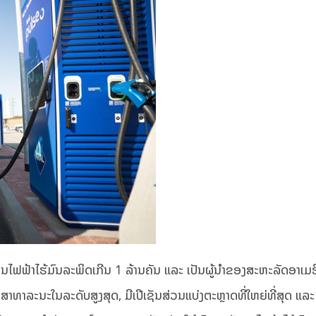
ານໄຟຟ້າໄຮ້ມົນລະພິດເກີນ 1 ລ້ານຄັນ ແລະ ເປັນຜູ້ນຳຂອງສະຫະລັດອາເມ
າທາລະນະໃນລະດັບສູງສຸດ, ມີເປີເຊັນສ່ວນແບ່ງຕະຫຼາດທີ່ໃຫຍ່ທີ່ສຸດ ແລະ