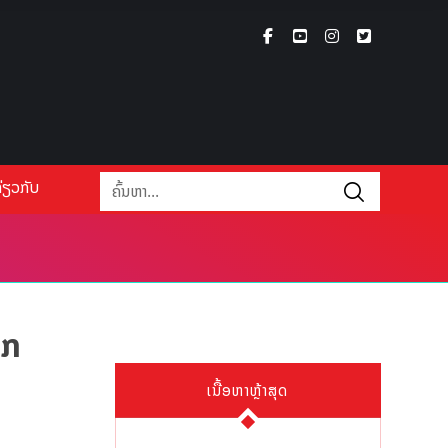
່ຽວກັບ
າກ
ເນື້ອຫາຫຼ້າສຸດ