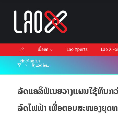
ເນື້ອຫາ
Lao Xperts
Lao X F
ຕິດຕໍ່ໂຄສະນາ
ສິ່ງແວດລ້ອມ
ລັດແຄລິຟໍເນຍວາງແຜນໃຊ້ທຶນກວ່
ລົດໄຟຟ້າ ເພື່ອຕອບສະໜອງຍຸດທະ