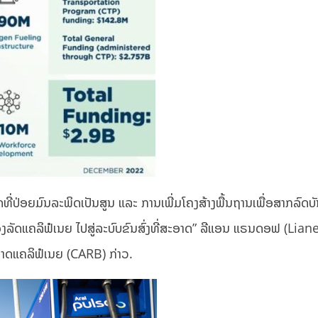
່ປ່ອຍມົນລະພິດເປັນສູນ ແລະ ການເພີ່ມໂຄງສ້າງພື້ນຖານເພື່ອສາກລົດບ
ອງລັດແຄລິຟໍເນຍ ໄປສູ່ລະບົບຂົນສົ່ງທີ່ສະອາດ” ລີແອນ ແຣນດອຟ (Lian
ແຄລິຟໍເນຍ (CARB) ກ່າວ.