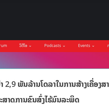
orum
ວິດີໂອ
Podcasts
Events
ກ
າ 2,9 ພັນລ້ານໂດລາໃນການສ້າງເຄື່ອງສ
ສາດການຂົນສົ່ງໄຮ້ມົນລະພິດ