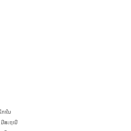
ຣິກາໃນ
 ມີສະຖານີ