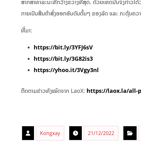
ສາກສາທາລະນະທີ່ກວ້າງຂວາງທີ່ສຸດ. ດ້ວຍເຫດນັ້ນຈຶ່ງກ່າວໄ
ກາຍເປັນສິນຄ້າສົ່ງອອກອັນດັບຕົ້ນໆ ຂອງລັດ ແລະ ກະຕຸ້ນຄ
ທີ່ມາ:
https://bit.ly/3YFJ6sV
https://bit.ly/3G82is3
https://yhoo.it/3Vgy3nl
ຕິດຕາມຂ່າວທັງໝົດຈາກ LaoX:
https://laox.la/all-
Kongxay
21/12/2022