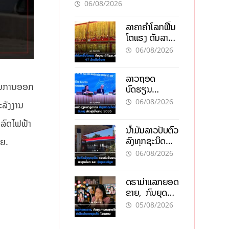
ອັນຕະລາຍ
06/08/2026
ລາຄາຄຳໂລກຟື້ນ
ໂຕແຮງ ດັນລາຄາ
ຄຳໃນລາວທະລຸ
06/08/2026
47 ລ້ານກີບຕໍ່
ບາດ
ລາວຖອດ
່ານການອອກ
ບົດຮຽນ
ຫວຽດນາມ ສ້າງ
06/08/2026
ະລັງງານ
ເສດຖະກິດເປັນ
ເຈົ້າຕົນເອງ ກ້າວສູ່
ກລົດໄຟຟ້າ
ນໍ້າມັນລາວປັບຕົວ
ເປົ້າໝາຍ 2035
ລົງທຸກຊະນິດ
ນຍ.
ຕອບຮັບສັນຍານ
06/08/2026
ບວກຈາກຕະຫຼາດ
ໂລກ ແລະ ຊ່ອງ
ດຣາມ່າແລກຍອດ
ແຄບຮໍມູສ
ຂາຍ, ກົນຍຸດ
ການຕະຫຼາດສີ
05/08/2026
ເທົາ ຢາພິດ
ທຳລາຍທຸລະກິດ