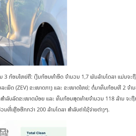
ປັນ 3 ກ້ອນໃຫຍ່ຄື: ເງິນກ້ອນທຳອິດ ຈຳນວນ 1,7 ພັນລ້ານໂດລາ ແມ່ນຈະຖ
ຮ້ມົນລະພິດ (ZEV) ຂະໜາດກາງ ແລະ ຂະໜາດໃຫຍ່; ຕໍ່ມາທຶນກ້ອນທີ 2 ຈ
າກສຳລັບລົດຂະໜາດນ້ອຍ ແລະ ທຶນກ້ອນສຸດທ້າຍຈຳນວນ 118 ລ້ານ ຈະຖື
ນທີ່ເຫຼືອອີກກວ່າ 200 ລ້ານໂດລາ ສຳລັບຄ່າໃຊ້ຈ່າຍຕ່າງໆ.