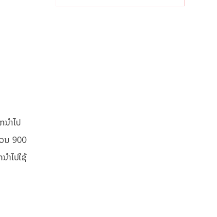
ໄລຍະຍາວ
ືກນຳໄປ
ຳນວນ 900
ກນຳໄປໃຊ້