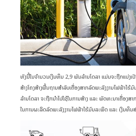
ທັງນີ້ໃນຈຳນວນເງິນທຶນ 2,9 ພັນລ້ານໂດລາ ແມ່ນຈະຖືກແບ່ງເ
ສ້າງໂຄງສ້າງພື້ນຖານສຳລັບເຄື່ອງສາກລົດພະລັງງານໄຟຟ້າໄ
ລ້ານໂດລາ ຈະຖືກນຳໄປໃຊ້ໃນການສ້າງ ແລະ ພັດທະນາເຄື່ອງສ
ໃນການຜະລິດລົດພະລັງງານໄຟຟ້າໄຮ້ມົນລະພິດ ແລະ ເງິນທຶນສ່ວ