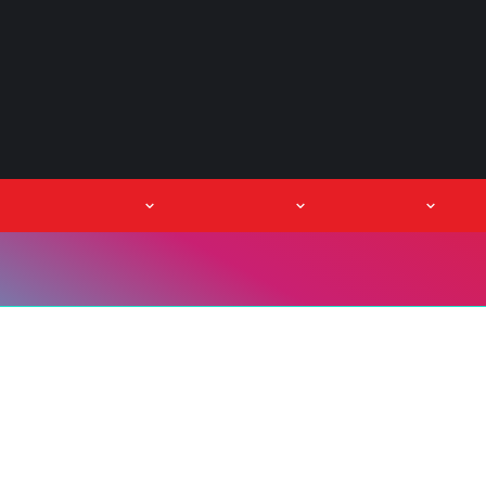
orum
ວິດີໂອ
Podcasts
Events
ກ
ງວຽກເຮັດງານທຳໃຫ້ຜູ້ວ່າງງານ