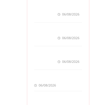
ຈຳປາສັກ ເລັ່ງ
ກຽມຄວາມພ້ອມ
“ປີທ່ອງທ່ຽວ
06/08/2026
ລາວ-ຈີນ 2027”
ຫວັງກະຕຸ້ນ
ສປປ ລາວ ເປີດ
ເສດຖະກິດ
ໂຄງການ
ທ້ອງຖິ່ນ
ALERT-LAO
06/08/2026
ສ້າງຕາໜ່າງ
ເຕືອນໄພພະຍາດ
ກຸ່ມທຶນນ້ຳມັນຍັກ
ລະບາດທົ່ວ
ໃຫຍ່ ຟັນກຳໄລ
ປະເທດ
93 ຕື້ໂດລາ
06/08/2026
ທ່າມກາງວິກິດ
ສົງຄາມ ລາຄາ
ດ່ວນ! ແຈ້ງເຕືອນໄພນໍ້າຖ້ວມ 3
ນໍ້າມັນແພງ
ສາຍນໍ້າຫຼັກ ລະດັບນໍ້າໃກ້ແຕະຈຸດ
ອັນຕະລາຍ
06/08/2026
ລາຄາຄຳໂລກຟື້ນ
ໂຕແຮງ ດັນລາຄາ