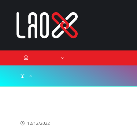
ເນື້ອຫາ
Lao Xperts
Lao X F
ຕິດຕໍ່ໂຄສະນາ
ຂ່າວພາຍໃນ
ລັດຖະບານວາງເປົ້າໝາຍສູ້ຊົນ ສ້າ
12/12/2022