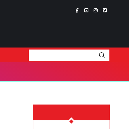
່ຽວກັບ
ເນື້ອຫາຫຼ້າສຸດ