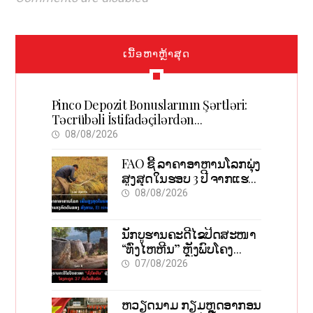
ເນື້ອຫາຫຼ້າສຸດ
Pinco Depozit Bonuslarının Şərtləri:
Təcrübəli İstifadəçilərdən
Məsləhətlər
08/08/2026
FAO ຊີ້ ລາຄາອາຫານໂລກພຸ່ງ
ສູງສຸດໃນຮອບ 3 ປີ ຈາກແຮງ
ກົດດັນຂອງສົງຄາມ, El nino
08/08/2026
ນັກບູຮານຄະດີໄຂປິດສະໜາ
“ທົ່ງໄຫຫີນ” ຫຼັງພົບໂຄງ
ກະດູກ 37 ຄົນໃນຫີນຍັກ
07/08/2026
ຫວຽດນາມ ກຽມຫຼຸດອາກອນ