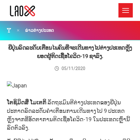
ຂ່າວຕ່າງປະເທດ
ຢີ່ປຸ່ນລົດລະດັບເຕືອນໄພຄົນທີ່ຈະເດີນທາງໄປຕ່າງປະເທດຫຼັງ
ຍອດຜູ້ຕິດເຊື້ອໂຄວິດ-19 ຊາລົງ.
05/11/2020
ໂຕຊິມິດສຶ ໂມເຕກິ
ລັດຖະມົນຕີຕ່າງປະເທດຂອງຢີ່ປຸ່ນ
ປະກາດລົດລະດັບຄຳເຕືອນການເດີນທາງໄປ 9 ປະເທດ
ຫຼັງຈາກທີ່ອັດຕາການຕິດເຊື້ອໂຄວິດ-19 ໃນປະເທດເຫຼົ່ານີ້
ລົດຕົວລົງ.