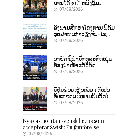
ລາຍໄດ້ 30% ຫວັງອູ້ມ
ທຸລະກິດຂະໜາດນ້ອຍ ແລະ
07/08/2026
ຈຸນລະວິສາຫະກິດ
ລົງນາມສຶກສາໂຄງການ ນິຄົມ
ອຸດສາຫະກຳວຽງຈັນ-ໄຊ
ທານີ ຕັ້ງເປົ້າດຶງທຶນ 150 ລ້ານ
07/08/2026
ໂດລາ, ສ້າງວຽກ 5.000
ຕຳແໜ່ງ
ນາຍົກ ຊີ້ນຳນັກທຸລະກິດໜຸ່ມ
ຕ້ອງນຳໜ້າແກ້ວິກິດ
ເສດຖະກິດ ເນັ້ນດຶງທຶນ
07/08/2026
ສາກົນ, ຫັນສູ່ດິຈິຕອນ
ຍີ່ປຸ່ນຊ່ວຍເຫຼືອເພີ່ມ 1 ຕື້ເຢນ
ອັບເກຣດສະໜາມບິນວັດໄຕ
ຮັບຮອງການເຕີບໂຕ
07/08/2026
Nya casino utan svensk licens som
accepterar Swish: En jämförelse
07/08/2026