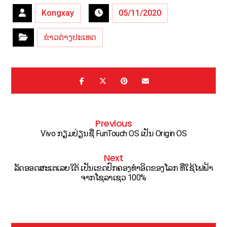
Kongxay
05/11/2020
ຂ່າວຕ່າງປະເທດ
Previous
Vivo ກຽມປ່ຽນຊື່ FunTouch OS ເປັນ Origin OS
Next
ລັດອອດສະເຕເລຍໃຕ້ ເປັນເຂດປົກຄອງທຳອິດຂອງໂລກ ທີ່ໃຊ້ໄຟຟ້າ
ຈາກໂຊລາເຊວ 100%