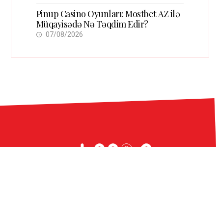
Pinup Casino Oyunları: Mostbet AZ ilə
Müqayisədə Nə Təqdim Edir?
07/08/2026