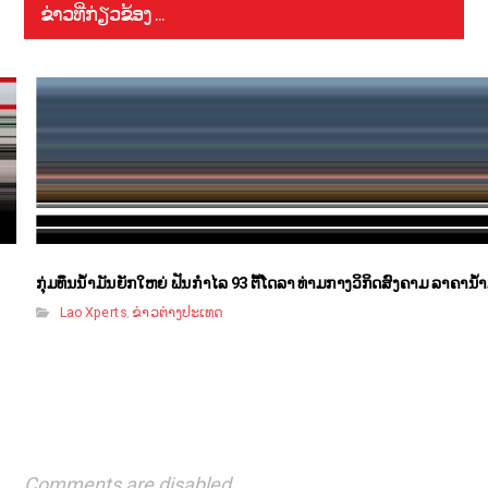
ຂ່າວທີ່ກ່ຽວຂ້ອງ ...
ກຸ່ມທຶນນ້ຳມັນຍັກໃຫຍ່ ຟັນກຳໄລ 93 ຕື້ໂດລາ ທ່າມກາງວິກິດສົງຄາມ ລາຄານໍ້
Lao Xperts
ຂ່າວຕ່າງປະເທດ
,
Comments are disabled