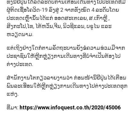
ທັງນີ້ຢີ່ປຸ່ນໄດ້ລົດລະດັບການເຕືອນເດີນທາງໄປປະເທດທີ່ມີ
ຜູ້ຕິດເຊື້ອໂຄວິດ-19 ລົງສູ່ 2 ຈາກທັງໝົດ 4 ລະດັບໂດຍ
ປະເທດເຫຼົ່ານັ້ນໄດ້ແກ່ ອອດສະເຕເລຍ, ສ.ເກົາຫຼີ ,
ສິງກະໂປ,ໄທ, ໄຕ້ຫວັນ,​ຈີນ, ນິວຊີແລນ, ບຣູໄນ ແລະ
ຫວຽດນາມ.
ແຕ່ເຖິງຢ່າງໃດກໍຕາມລັດຖະບານຍັງຂໍຄວາມຮ່ວມມືຈາກ
ປະຊາຊົນໃຫ້ຫຼີກຫຼ່ຽງການເດີນທາງທີ່ບໍ່ຈຳເປັນຕ້ອງໄປ
ຕ່າງປະເທດ.
ສຳນັກງານໂຕກຽວລາຍງານວ່າ ກ່ອນໜ້ານີ້ຢີ່ປຸ່ນໄດ້ເຕືອນ
ພົນລະເຮືອນໃຫ້ຫຼີກຫຼ່ຽງການເດີນທາງໄປຕ່າງປະເທດທຸກ
ແຫ່ງ.
ທີ່ມາ:
https://www.infoquest.co.th/2020/45006