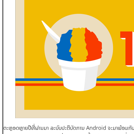
ຕະຫຼອດຫຼາຍປີທີ່ຜ່ານມາ ລະບົບປະຕິບັດການ Android ຈະມາພ້ອມກັບ “