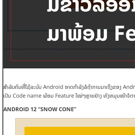
ສຳລັບຄົນທີ່ໃຊ້ລະບົບ Android ອາດກຳລັງລໍຖ້າການມາເຖິງຂອງ Androi
ເປັນ Code name ພ້ອມ Feature ໃໝ່ໆຫຼາຍຢ່າງ ທັງຫມຸນໜ້າຈໍຕາມອົງສາ
ANDROID 12 “SNOW CONE”