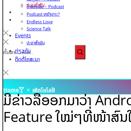
ປະຊາສຳພັນ
ປ້າສອນລົ່ມ – Podcast
ກ່ຽວກັບ
Podcast ຫຍັງເກາະ?
ຕິດຕໍ່ໂຄສະນາ
Endless Love
Science Talk
Events
ປະຊາສຳພັນ
ກ່ຽວກັບ
ຄົ້ນຫາ...
ຕິດຕໍ່ໂຄສະນາ
Home
ເທັກໂນໂລຢີ
ມີຂ່າວລືອອກມາວ່າ Andr
Feature ໃໝ່ໆທີ່ໜ້າສົນ