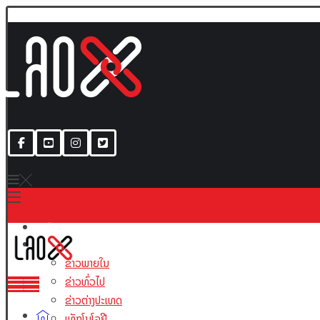
ເນື້ອຫາ
ຂ່າວພາຍໃນ
ຂ່າວທົ່ວໄປ
ຂ່າວຕ່າງປະເທດ
ເທັກໂນໂລຢີ