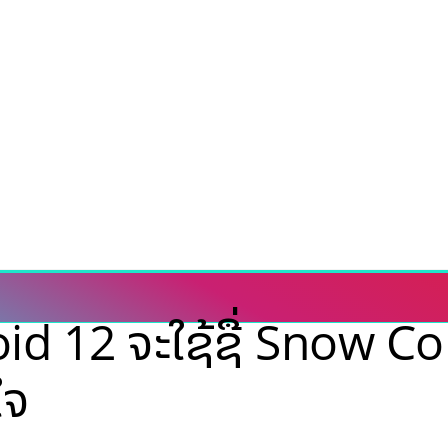
oid 12 ຈະໃຊ້ຊື່ Snow C
ໃຈ