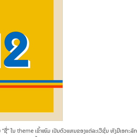
ຊື່” ໃນ theme ເຂົ້າໜົມ ເປັນຕົວແທນຂອງແຕ່ລະເວີຊັ່ນ ທັງມີເອກະລັກໂ