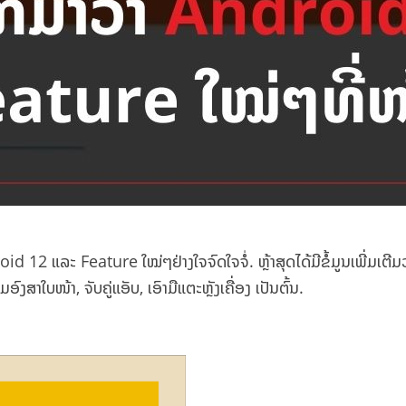
d 12 ແລະ Feature ໃໝ່ໆຢ່າງໃຈຈົດໃຈຈໍ່. ຫຼ້າສຸດໄດ້ມີຂໍ້ມູນເພີ່ມເຕ
ໃບໜ້າ, ຈັບຄູ່ແອັບ, ເອົາມືແຕະຫຼັງເຄື່ອງ ເປັນຕົ້ນ.