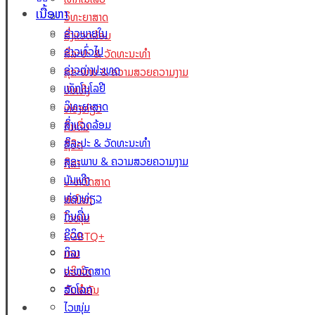
ເນື້ອຫາ
ວິທະຍາສາດ
ຂ່າວພາຍໃນ
ສິ່ງແວດລ້ອມ
ຂ່າວທົ່ວໄປ
ສິລະປະ & ວັດທະນະທຳ
ຂ່າວຕ່າງປະເທດ
ສຸຂະພາບ & ຄວາມສວຍຄວາມງາມ
ເທັກໂນໂລຢີ
ບັນເທີງ
ວິທະຍາສາດ
ທ່ອງທ່ຽວ
ສິ່ງແວດລ້ອມ
ກິນດື່ມ
ສິລະປະ & ວັດທະນະທຳ
ຊີວິດ
ສຸຂະພາບ & ຄວາມສວຍຄວາມງາມ
ກິລາ
ບັນເທີງ
ປະຫວັດສາດ
ທ່ອງທ່ຽວ
ສັດໂລກ
ກິນດື່ມ
ໄວໜຸ່ມ
ຊີວິດ
LGBTQ+
ກິລາ
ເກມ
ປະຫວັດສາດ
ຄຣິບໂຕ
ສັດໂລກ
ວັນສຳຄັນ
Lao Xperts
ໄວໜຸ່ມ