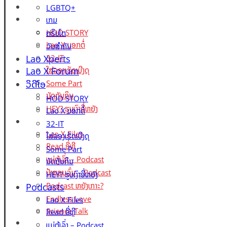
Lao X Forum
LGBTQ+
ວິດີໂອ
ເກມ
HOD STORY
ຄຣິບໂຕ
Lao X ບອກຕໍ່
ວັນສຳຄັນ
Lao Xperts
32-IT
Lao X Forum
ໃສ່ລອງເຮັດເບີງດຸ
ວິດີໂອ
Some Part
ນັດກັນກິນ
HOD STORY
HEY? ຮູບເງົາອີ່ຫຍັງ
Lao X ບອກຕໍ່
Podcasts
32-IT
Lao X Files
ໃສ່ລອງເຮັດເບີງດຸ
Read ອີ່ຫຼີ
Some Part
ແມ່ຕູ້ເລົ່າ – Podcast
ນັດກັນກິນ
ປ້າສອນລົ່ມ – Podcast
HEY? ຮູບເງົາອີ່ຫຍັງ
Podcast ຫຍັງເກາະ?
Podcasts
Endless Love
Lao X Files
Science Talk
Read ອີ່ຫຼີ
Events
ແມ່ຕູ້ເລົ່າ – Podcast