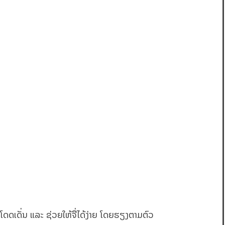
ດດເດັ່ນ ແລະ ຊ່ວຍໃຫ້ຈື່ໄດ້ງ່າຍ ໂດຍຮຽງຕາມຕົວ