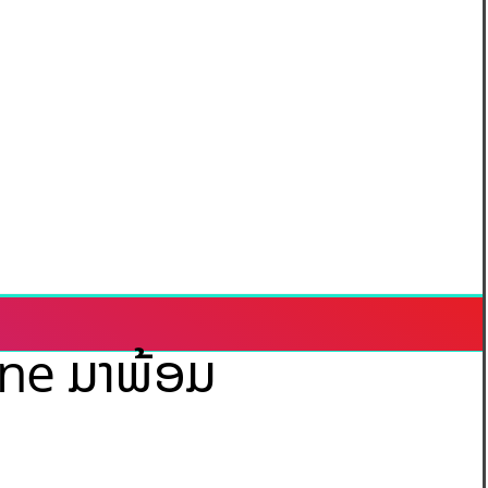
one ມາພ້ອມ