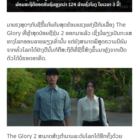
ມາແຮງສຸດໆກັບຊີຣີ້ແກ້ແຄ້ນສຸດຮ້ອນແຮງແຫ່ງປີກັບເລື່ອງ The
Glory ທີ່ຫຼ້າສຸດປ່ອຍຊີຊັນ 2 ອອກມາແລ້ວ ເຊິ່ງບໍ່ພຽງເປັນກະແສ
ທາງໂລກອອນລາຍພຽງເທົ່ານັ້ນ ແຕ່ຍັງສາມາດພິສູດຄວາມນິຍົມ
ຈາກທົ່ວໂລກໄດ້ຢ່າງດີນັ້ນກໍຄືສະຖິຕິທີ່ຊີຣີ້ສ້າງຂຶ້ນມາຫຼັງຈາກເປີດ
ຕົວໄດ້ບໍ່ຮອດອາທິດ.
The Glory 2 ສາມາດສ້າງຕຳນານລະດັບໂລກໄດ້ອີກຄັ້ງດ້ວຍ