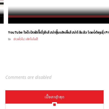
YouTube ໃຈດີ ເປີດຟີເຈີ້ເບິ່ງຄິບໄປນຳຫຼິ້ນແອັບອື່ນໄປນຳໄດ້ແລ້ວ ໂດຍບໍ່ຕ້ອງເຊົ່
ຂ່າວທົ່ວໄປ
ເທັກໂນໂລຢີ
,
Comments are disabled
ເນື້ອຫາຫຼ້າສຸດ