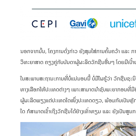
ນອກຈາກນັ້ນ, ໂຄງການດັ່ງກ່າວ ຍັງສຸມໃສ່ການຄົ້ນຄວ້າ ແລ
ວິທະຍາສາດ ຄຽງຄູ່ກັບບັນດາຜູ້ຜະລິດວັກຊີນອື່ນໆ ໂດຍມີເ
ໃນສະພາບສະຖານະການທີ່ບໍ່ແນ່ນອນນີ້ ບໍ່ມີໃຜຮູ້ວ່າ ວັກຊີນ
ທາງເລືອກໃຫ້ປະເທດຕ່າງໆ ເພາະສາມາດນຳຊັບພະຍາກອນທີ່ມີຢູ
ຜູ້ຜະລິດພຽງແຕ່ປະເທດໃດໜຶ່ງປະເທດດຽວ, ພ້ອມກັບເປັນຫຼັກປ
ໃດ ກໍສາມາດເຂົ້າເຖິງວັກຊີນໄດ້ຢ່າງເທົ່າທຽມ ແລະ ຍັງເປັນ