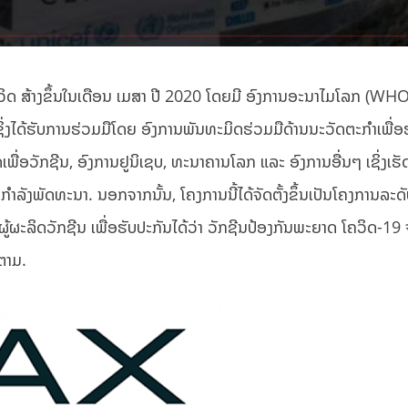
ວິດ ສ້າງຂຶ້ນໃນເດືອນ ເມສາ ປີ 2020 ໂດຍມີ ອົງການອະນາໄມໂລກ (WHO
ເຊິ່ງໄດ້ຮັບການຮ່ວມມືໂດຍ ອົງການພັນທະມິດຮ່ວມມືດ້ານນະວັດຕະກຳເພື່ອຮ
ພື່ອວັກຊີນ, ອົງການຢູນິເຊບ, ທະນາຄານໂລກ ແລະ ອົງການອື່ນໆ ເຊິ່ງເ
ຳລັງພັດທະນາ. ນອກຈາກນັ້ນ, ໂຄງການນີ້ໄດ້ຈັດຕັ້ງຂຶ້ນເປັນໂຄງການລະດັ
ະລິດວັກຊີນ ເພື່ອຮັບປະກັນໄດ້ວ່າ ວັກຊີນປ້ອງກັນພະຍາດ ໂຄວິດ-19 ຈ
ໍຕາມ.