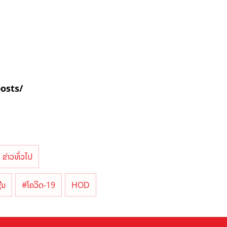
posts/
ຂ່າວທົ່ວໄປ
ີນ
#ໂຄວິດ-19
HOD