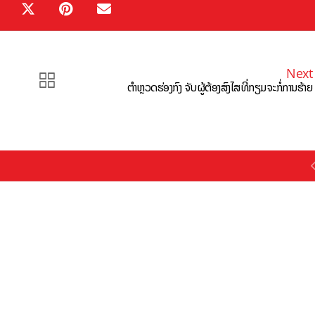
Next
ຕຳຫຼວດຮ່ອງກົງ ຈັບຜູ້ຕ້ອງສົງໄສທີ່ກຽມຈະກໍ່ການຮ້າຍ