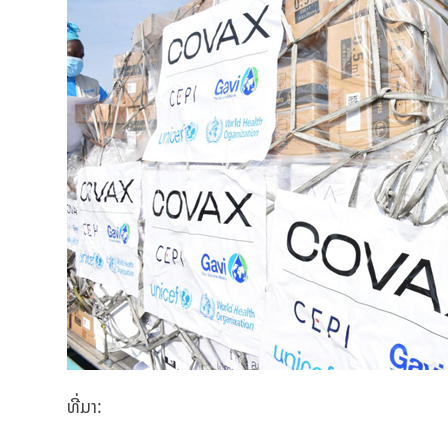
ທີ່ມາ: