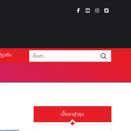
່ຽວກັບ
ເນື້ອຫາຫຼ້າສຸດ