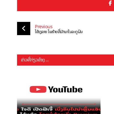
Previous
ໄຂ້ຍຸງລາຍ ໄພຮ້າຍທີ່ມັກມາໃນລະດູຝົນ
ຂ່າວທີ່ກ່ຽວຂ້ອງ ...