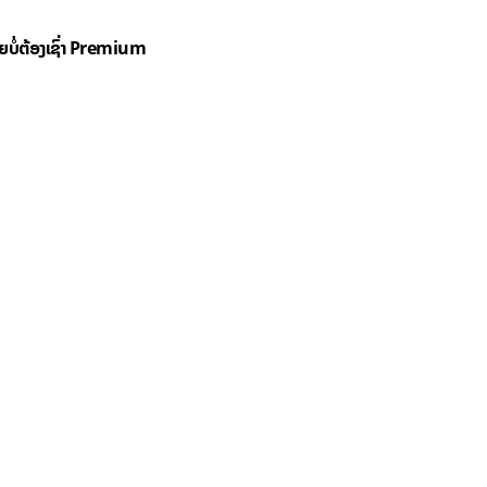
ດຍບໍ່ຕ້ອງເຊົ່າ Premium