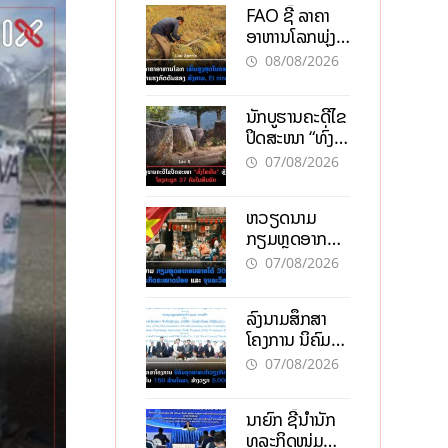
FAO ຊີ້ ລາຄາ
ອາຫານໂລກພຸ່ງ
ສູງສຸດໃນຮອບ 3
08/08/2026
ປີ ຈາກແຮງ
ກົດດັນຂອງ
ນັກບູຮານຄະດີໄຂ
ສົງຄາມ, El
ປິດສະໜາ “ທົ່ງ
nino
ໄຫຫີນ” ຫຼັງພົບ
07/08/2026
ໂຄງກະດູກ 37
ຄົນໃນຫີນຍັກ
ຫວຽດນາມ
ກຽມຫຼຸດອາກອນ
ລາຍໄດ້ 30%
07/08/2026
ຫວັງອູ້ມທຸລະກິດ
ຂະໜາດນ້ອຍ
ລົງນາມສຶກສາ
ແລະ ຈຸນລະ
ໂຄງການ ນິຄົມ
ວິສາຫະກິດ
ອຸດສາຫະກຳ
07/08/2026
ວຽງຈັນ-ໄຊທານີ
ຕັ້ງເປົ້າດຶງທຶນ
ນາຍົກ ຊີ້ນຳນັກ
150 ລ້ານໂດລາ,
ທຸລະກິດໜຸ່ມ
ສ້າງວຽກ 5.000