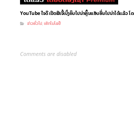
YouTube ໃຈດີ ເປີດຟີເຈີ້ເບິ່ງຄິບໄປນຳຫຼິ້ນແອັບອື່ນໄປນຳໄດ້ແລ້ວ ໂ
ຂ່າວທົ່ວໄປ
ເທັກໂນໂລຢີ
,
Comments are disabled