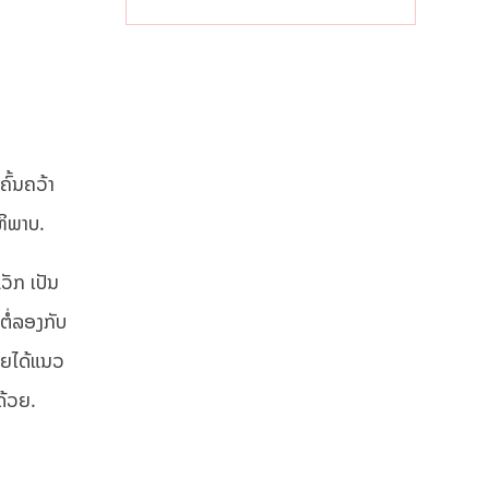
ເຕືອນໄພພະຍາດ
ລະບາດທົ່ວ
ປະເທດ
ົ້ນຄວ້າ
ທິພາບ.
ວັກ ເປັນ
ຕໍ່ລອງກັບ
ລາຍໄດ້ແນວ
ດ້ວຍ.