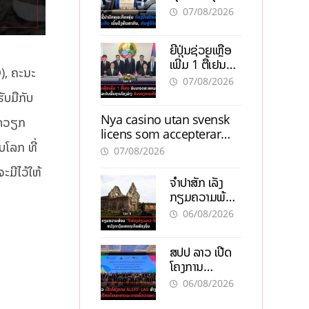
ຕ້ອງນຳໜ້າແກ້
ຕຳແໜ່ງ
07/08/2026
ວິກິດເສດຖະກິດ
ເນັ້ນດຶງທຶນ
ຍີ່ປຸ່ນຊ່ວຍເຫຼືອ
ສາກົນ, ຫັນສູ່ດິຈິ
ເພີ່ມ 1 ຕື້ເຢນ
ຕອນ
), ຄະນະ
ອັບເກຣດ
07/08/2026
ສະໜາມບິນວັດ
ັບມືກັບ
ໄຕ ຮັບຮອງການ
Nya casino utan svensk
ເຕີບໂຕ
ຮັດວຽກ
licens som accepterar
ບໂລກ ທີ່
Swish: En jämförelse
07/08/2026
ະມີໄວ້ໃຫ້
ຈຳປາສັກ ເລັ່ງ
ກຽມຄວາມພ້ອມ
“ປີທ່ອງທ່ຽວ
06/08/2026
ລາວ-ຈີນ 2027”
ຫວັງກະຕຸ້ນ
ສປປ ລາວ ເປີດ
ເສດຖະກິດ
ໂຄງການ
ທ້ອງຖິ່ນ
ALERT-LAO
06/08/2026
ສ້າງຕາໜ່າງ