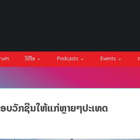
orum
ວິດີໂອ
Podcasts
Events
ກ
ມອບວັກຊີນໃຫ້ແກ່ຫຼາຍໆປະເທດ