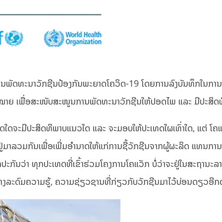
ະ ການພັດທະນາວັກຊີນປ້ອງກັນພະຍາດໂຄວິດ-19 ໂດຍການລົງບັນທຶກໃນການຄ
ປົ້າໝາຍ ເພື່ອສະໜັບສະໜູນການພັດທະນາວັກຊີນໃຫ້ປອດໄພ ແລະ ມີປະສິດ
ຊະນິດໃດຈະມີປະສິດທິພາບແນວໃດ ແລະ ຈະມອບໃຫ້ປະເທດໃຜເທົ່າໃດ, ແຕ່ ໂຄແ
່ມາລວມກັນເພື່ອເພີ່ມອຳນາດໃຫ້ແກ່ການຊື້ວັກຊີນຈາກຜູ້ຜະລິດ ແທນການ
ະກັນວ່າ ທຸກປະເທດທີ່ເຂົ້າຮ່ວມໂຄງການໂຄແວັກ ບໍ່ວ່າຈະຢູ່ໃນສະຖານະ
ສູນກາງລະດົມຄວາມຮູ້, ຄວາມຊ່ຽວຊານທີ່ກ່ຽວກັບວັກຊີນມາໄວ້ບ່ອນດຽວອີກ