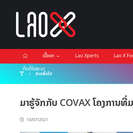
ເນື້ອຫາ
Lao Xperts
Lao X F
ຕິດຕໍ່ໂຄສະນາ
ຂ່າວທົ່ວໄປ
ມາຮູ້ຈັກກັບ COVAX ໂຄງການທີ່
10/07/2021