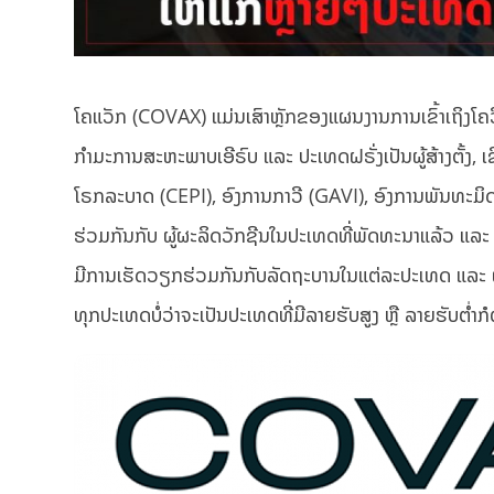
ໂຄແວັກ (COVAX) ແມ່ນເສົາຫຼັກຂອງແຜນງານການເຂົ້າເຖິງໂຄ
ກຳມະການສະຫະພາບເອີຣົບ ແລະ ປະເທດຝຣັ່ງເປັນຜູ້ສ້າງຕັ້ງ, 
ໂຣກລະບາດ (CEPI), ອົງການກາວີ (GAVI), ອົງການພັນທະມິດເ
ຮ່ວມກັນກັບ ຜູ້ຜະລິດວັກຊີນໃນປະເທດທີ່ພັດທະນາແລ້ວ ແລະ ກ
ມີການເຮັດວຽກຮ່ວມກັນກັບລັດຖະບານໃນແຕ່ລະປະເທດ ແລະ ຜູ້ຜ
ທຸກປະເທດບໍ່ວ່າຈະເປັນປະເທດທີ່ມີລາຍຮັບສູງ ຫຼື ລາຍຮັບຕ່ຳກ