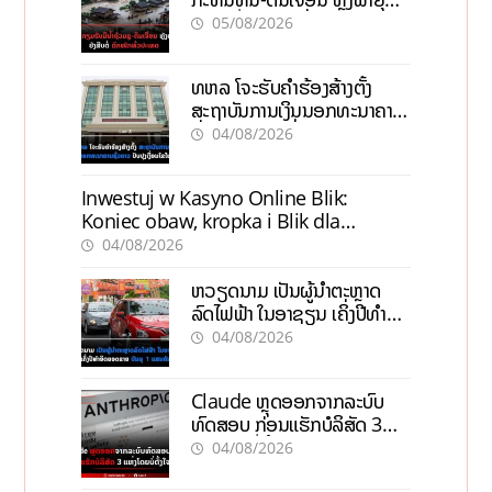
ຍັງສືບຕໍ່ຕົກໜັກທົ່ວປະເທດ
05/08/2026
ທຫລ ໂຈະຮັບຄຳຮ້ອງສ້າງຕັ້ງ
ສະຖາບັນການເງິນນອກທະນາຄານ
ຊົ່ວຄາວ ປັບປຸງເງື່ອນໄຂໃໝ່
04/08/2026
Inwestuj w Kasyno Online Blik:
Koniec obaw, kropka i Blik dla
pewności
04/08/2026
ຫວຽດນາມ ເປັນຜູ້ນຳຕະຫຼາດ
ລົດໄຟຟ້າ ໃນອາຊຽນ ເຄິ່ງປີທຳອິດ
ຍອດຂາຍບັນລຸ 1 ແສນຄັນ
04/08/2026
Claude ຫຼຸດອອກຈາກລະບົບ
ທົດສອບ ກ່ອນແຮັກບໍລິສັດ 3
ແຫ່ງໂດຍບໍ່ຕັ້ງໃຈ
04/08/2026