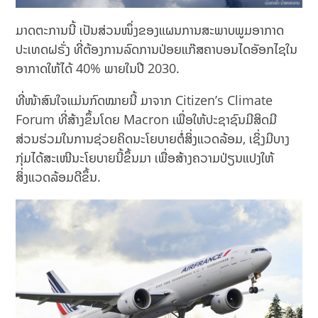
ມາດຕະການນີ້ ເປັນສ່ວນໜຶ່ງຂອງແຜນການສະພາບພູມອາກາດ
ປະເທດຝຣັ່ງ ທີ່ຕ້ອງການລົດການປ່ອຍແກ໊ສຄາບອນໄດອັອກໄຊໃນ
ອາກາດໃຫ້ໄດ້ 40% ພາຍໃນປີ 2030.
ທີ່ໜ້າສົນໃຈແມ່ນກົດໝາຍນີ້ ມາຈາກ Citizen’s Climate
Forum ທີ່ສ້າງຂຶ້ນໂດຍ Macron ເພື່ອໃຫ້ປະຊາຊົນມີສິດມີ
ສ່ວນຮ່ວມໃນການຊ່ວຍຄິດນະໂຍບາຍຕໍ່ສິ່ງແວດລ້ອມ, ເຊິ່ງມີບາງ
ກຸ່ມໄດ້ສະເໜີນະໂຍບາຍນີ້ຂຶ້ນມາ ເພື່ອສ້າງຄວາມປ່ຽນແປງໃຫ້
ສິ່ງແວດລ້ອມດີຂຶ້ນ.