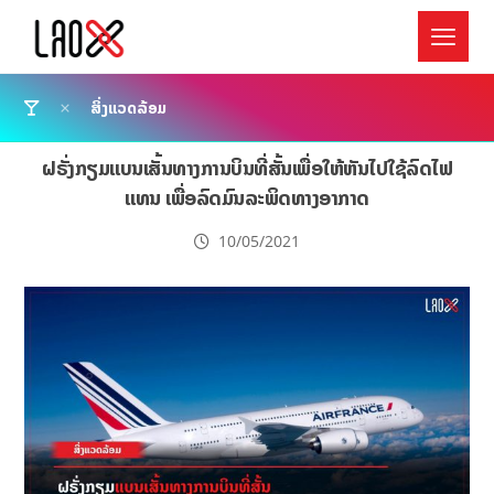
ສິ່ງແວດລ້ອມ
ຝຣັ່ງກຽມແບນເສັ້ນທາງການບິນທີ່ສັ້ນເພື່ອໃຫ້ຫັນໄປໃຊ້ລົດໄຟ
ແທນ ເພື່ອລົດມົນລະພິດທາງອາກາດ
10/05/2021