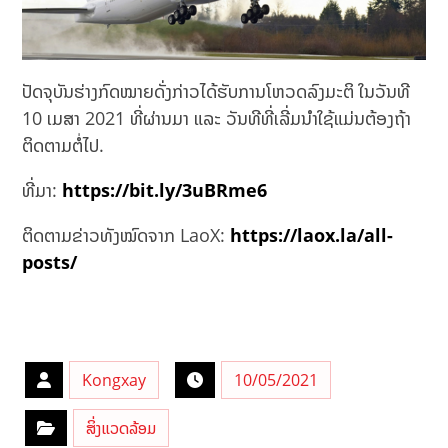
ປັດຈຸບັນຮ່າງກົດໝາຍດັ່ງກ່າວໄດ້ຮັບການໂຫວດລົງມະຕິ ໃນວັນທີ
10 ເມສາ 2021 ທີ່ຜ່ານມາ ແລະ ວັນທີທີ່ເລີ່ມນຳໃຊ້ແມ່ນຕ້ອງຖ້າ
ຕິດຕາມຕໍ່ໄປ.
ທີ່ມາ:
https://bit.ly/3uBRme6
ຕິດຕາມຂ່າວທັງໝົດຈາກ LaoX:
https://laox.la/all-
posts/
Kongxay
10/05/2021
ສິ່ງແວດລ້ອມ