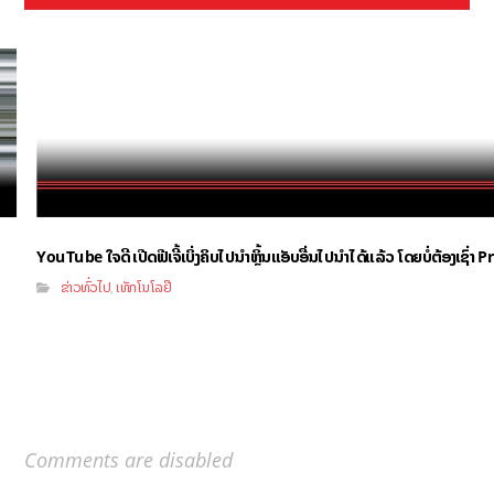
YouTube ໃຈດີ ເປີດຟີເຈີ້ເບິ່ງຄິບໄປນຳຫຼິ້ນແອັບອື່ນໄປນຳໄດ້ແລ້ວ ໂດຍບໍ່ຕ້ອງເຊົ່
ຂ່າວທົ່ວໄປ
ເທັກໂນໂລຢີ
,
Comments are disabled