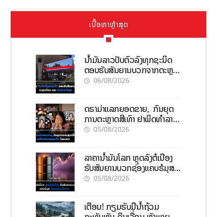
ເນື້ອຫາຫຼ້າສຸດ
ນໍ້າມັນລາວປັບຕົວລົງທຸກຊະນິດ
ຕອບຮັບສັນຍານບວກຈາກຕະຫຼາດ
ໂລກ ແລະ ຊ່ອງແຄບຮໍມູສ
06/08/2026
ດຣາມ່າແລກຍອດຂາຍ, ກົນຍຸດ
ການຕະຫຼາດສີເທົາ ຢາພິດທຳລາຍ
ທຸລະກິດ ໄລຍະຍາວ
05/08/2026
ລາຄານ້ຳມັນໂລກ ຫຼຸດລົງຕໍ່ເນື່ອງ
ຮັບສັນຍານບວກຊ່ອງແຄບຮໍມຸສ
ຈັບຕາລາຄາໃນລາວ
05/08/2026
ເຕືອນ! ກຽມຮັບມືນໍ້າຖ້ວມ
ກະທັນຫັນ-ດິນເຈື່ອນ ຫຼັງພາຍຸຝົນ