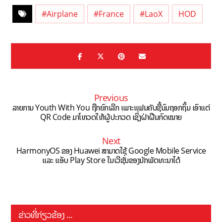
#Airplane
#France
#LaoX
HOD
Previous
ລາຍການ Youth With You ຖືກຍົກເລີກ ເພາະແຟນຄັບຊື້ນົມຖອກຖິ້ມ ເອົາແຕ່
QR Code ມາໂຫວດໃຫ້ຜູ້ປະກວດ ເຊິ່ງຝ່າຝືນກົດໝາຍ
Next
HarmonyOS ຂອງ Huawei ສາມາດໃຊ້ Google Mobile Service
ແລະ ແອັບ Play Store ໃນເວີຊັ່ນຂອງນັກພັດທະນາໄດ້
ຂ່າວທີ່ກ່ຽວຂ້ອງ ...