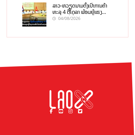
ລາວ-ຫວຽດນາມຕັ້ງເປົ້າການຄ້າ
ທະລຸ 4 ຕື້ໂດລາ ພ້ອມຍູ້ແຮງ
ໂຄງການທໍ່ນໍ້າມັນຂ້າມຊາດ
04/08/2026