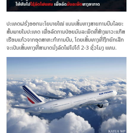
ປະເທດຝຣັ່ງອອກນະໂຍບາຍໃໝ່ ແບນເສັ້ນທາງສາຍການບິນໄລຍະ
ສັ້ນພາຍໃນປະເທດ ເພື່ອລົດການປ່ອຍມົນລະພິດທີ່ສ້າງພາວະແກ໊ສ
ເຮືອນແກ້ວຈາກອຸດສາຫະກຳການບິນ, ໂດຍເສັ້ນທາງທີ່ຖືກຍົກເລີກ
ຈະເປັນເສັ້ນທາງທີ່ສາມາດນັ່ງລົດໄຟໄປໄດ້ 2-3 ຊົ່ວໂມງ ແທນ.