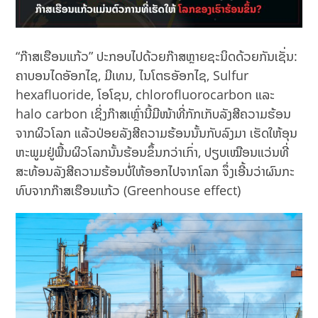
“ກ໊າສເຮືອນແກ້ວ” ປະກອບໄປດ້ວຍກ໊າສຫຼາຍຊະນິດດ້ວຍກັນເຊັ່ນ:
ຄາບອນໄດອັອກໄຊ, ມີເທນ, ໄນໂຕຣອັອກໄຊ, Sulfur
hexafluoride, ໂອໂຊນ, chlorofluorocarbon ແລະ
halo carbon ເຊິ່ງກ໊າສເຫຼົ່ານີ້ມີໜ້າທີ່ກັກເກັບລັງສີຄວາມຮ້ອນ
ຈາກຜິວໂລກ ແລ້ວປ່ອຍລັງສີຄວາມຮ້ອນນັ້ນກັບລົງມາ ​ເຮັດ​ໃຫ້​ອຸນ​
ຫະ​ພູມ​ຢູ່​ພື້ນຜິວ​ໂລກນັ້ນຮ້ອນ​ຂຶ້ນ​ກວ່າ​ເກົ່າ, ປຽບເໝືອນແວ່ນທີ່
ສະທ້ອນລັງສີຄວາມຮ້ອນບໍ່ໃຫ້ອອກໄປຈາກໂລກ ຈຶ່ງເອີ້ນວ່າຜົນກະ
ທົບຈາກກ໊າສເຮືອນແກ້ວ (Greenhouse effect)