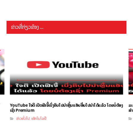
ຂ່າວທີ່ກ່ຽວຂ້ອງ ...
YouTube ໃຈດີ ເປີດຟີເຈີ້ເບິ່ງຄິບໄປນຳຫຼິ້ນແອັບອື່ນໄປນຳໄດ້ແລ້ວ ໂດຍບໍ່ຕ້ອງ
ມະ
ເຊົ່າ Premium
ສຳ
ຂ່າວທົ່ວໄປ
ເທັກໂນໂລຢີ
,