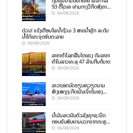
ກຸ່ມທຶນນ້ຳມັນຍັກໃຫຍ່ ຟັນກຳໄລ
93 ຕື້ໂດລາ ທ່າມກາງວິກິດສົງຄາມ
ລາຄານໍ້າມັນແພງ
06/08/2026
ດ່ວນ! ແຈ້ງເຕືອນໄພນໍ້າຖ້ວມ 3 ສາຍນໍ້າຫຼັກ ລະດັບ
ນໍ້າໃກ້ແຕະຈຸດອັນຕະລາຍ
06/08/2026
ລາຄາຄຳໂລກຟື້ນໂຕແຮງ ດັນລາຄາ
ຄຳໃນລາວທະລຸ 47 ລ້ານກີບຕໍ່ບາດ
06/08/2026
ລາວຖອດບົດຮຽນຫວຽດນາມ
ສ້າງເສດຖະກິດເປັນເຈົ້າຕົນເອງ
ກ້າວສູ່ເປົ້າໝາຍ 2035
06/08/2026
ນໍ້າມັນລາວປັບຕົວລົງທຸກຊະນິດ
ຕອບຮັບສັນຍານບວກຈາກຕະຫຼາດ
ໂລກ ແລະ ຊ່ອງແຄບຮໍມູສ
06/08/2026