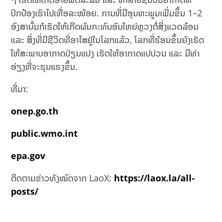
ປົກປ້ອງເຮົາໄປເທື່ອລະໜ້ອຍ. ການທີ່ມີອຸນຫະພູມເພີ່ມຂຶ້ນ 1–2
ອົງສານັ້ນກໍເຮັດໃຫ້ເກີດຜົນກະທົບອັນໃຫຍ່ຫຼວງຕໍ່ສິ່ງແວດລ້ອມ
ແລະ ສິ່ງທີ່ມີຊີວິດທີ່ອາໄສຢູ່ໃນໂລກແລ້ວ, ໂລກທີ່ຮ້ອນຂຶ້ນຍັງເຮັດ
ໃຫ້ສະພາບອາກາດປ່ຽນແປງ ເຮັດໃຫ້ອາກາດແປປວນ ແລະ ມີທ່າ
ອ່ຽງທີ່ຈະຮຸນແຮງຂຶ້ນ.
ທີ່ມາ:
onep.go.th
public.wmo.int
epa.gov
ຕິດຕາມຂ່າວທັງໝົດຈາກ LaoX:
https://laox.la/all-
posts/