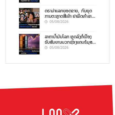
ດຣາມ່າແລກຍອດຂາຍ, ກົນຍຸດ
ການຕະຫຼາດສີເທົາ ຢາພິດທຳລາຍ
ທຸລະກິດ ໄລຍະຍາວ
05/08/2026
ລາຄານ້ຳມັນໂລກ ຫຼຸດລົງຕໍ່ເນື່ອງ
ຮັບສັນຍານບວກຊ່ອງແຄບຮໍມຸສ
ຈັບຕາລາຄາໃນລາວ
05/08/2026