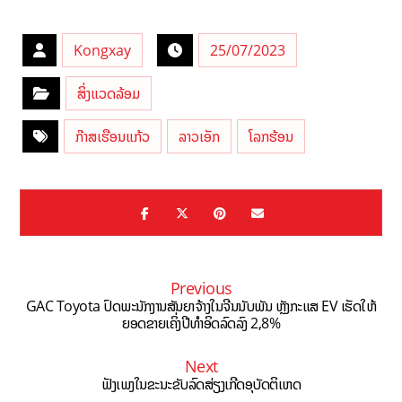
Kongxay
25/07/2023
ສິ່ງແວດລ້ອມ
ກ໊າສເຮືອນແກ້ວ
ລາວເອັກ
ໂລກຮ້ອນ
Previous
GAC Toyota ປົດພະນັກງານສັນຍາຈ້າງໃນຈີນນັບພັນ ຫຼັງກະແສ EV ເຮັດໃຫ້
ຍອດຂາຍເຄິ່ງປີທຳອິດລົດລົງ 2,8%
Next
ຟັງເພງໃນຂະນະຂັບລົດສ່ຽງເກີດອຸບັດຕິເຫດ