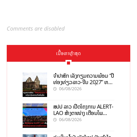
Comments are disabled
ເນື້ອຫາຫຼ້າສຸດ
ຈຳປາສັກ ເລັ່ງກຽມຄວາມພ້ອມ “ປີ
ທ່ອງທ່ຽວລາວ-ຈີນ 2027” ຫວັງ
ກະຕຸ້ນເສດຖະກິດທ້ອງຖິ່ນ
06/08/2026
ສປປ ລາວ ເປີດໂຄງການ ALERT-
LAO ສ້າງຕາໜ່າງ ເຕືອນໄພ
ພະຍາດລະບາດທົ່ວປະເທດ
06/08/2026