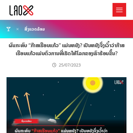
ສິ່ງແວດລ້ອມ
ຜົນກະທົບ “ກ໊າສເຮືອນແກ້ວ” ແມ່ນຫຍັງ? ເປັນຫຍັງຈຶ່ງເວົ້າວ່າກ໊າສ
ເຮືອນແກ້ວແມ່ນຕົວການທີ່ເຮັດໃຫ້ໂລກຂອງເຮົາຮ້ອນຂຶ້ນ?
25/07/2023