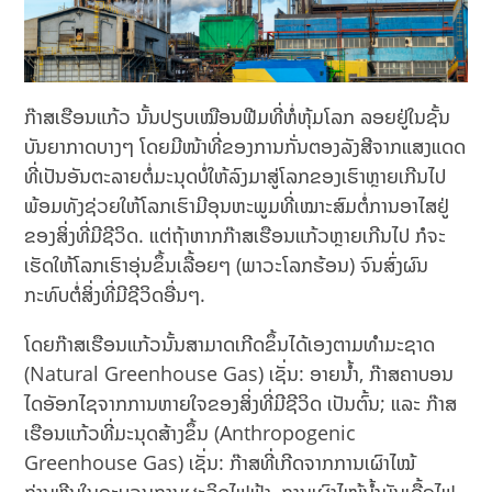
ກ໊າສເຮືອນແກ້ວ ນັ້ນປຽບເໝືອນຟີມທີ່ຫໍ່ຫຸ້ມໂລກ ລອຍຢູ່ໃນຊັ້ນ
ບັນຍາກາດບາງໆ ໂດຍມີໜ້າທີ່ຂອງການກັ່ນຕອງລັງສີຈາກແສງແດດ
ທີ່ເປັນອັນຕະລາຍຕໍ່ມະນຸດບໍ່ໃຫ້ລົງມາສູ່ໂລກຂອງເຮົາຫຼາຍເກີນໄປ
ພ້ອມທັງຊ່ວຍໃຫ້ໂລກເຮົາມີອຸນຫະພູມທີ່ເໝາະສົມຕໍ່ການອາໄສຢູ່
ຂອງສິ່ງທີ່ມີຊີວິດ. ແຕ່ຖ້າຫາກກ໊າສເຮືອນແກ້ວຫຼາຍເກີນໄປ ກໍຈະ
ເຮັດໃຫ້ໂລກເຮົາອຸ່ນຂຶ້ນເລື້ອຍໆ (ພາວະໂລກຮ້ອນ) ຈົນສົ່ງຜົນ
ກະທົບຕໍ່ສິ່ງທີ່ມີຊີວິດອື່ນໆ.
ໂດຍກ໊າສເຮືອນແກ້ວນັ້ນສາມາດເກີດຂຶ້ນໄດ້ເອງຕາມທຳມະຊາດ
(Natural Greenhouse Gas) ເຊັ່ນ: ອາຍນ້ຳ, ກ໊າສຄາບອນ
ໄດອັອກໄຊຈາກການຫາຍໃຈຂອງສິ່ງທີ່ມີຊີວິດ ເປັນຕົ້ນ; ແລະ ກ໊າສ
ເຮືອນແກ້ວທີ່ມະນຸດສ້າງຂຶ້ນ (Anthropogenic
Greenhouse Gas) ເຊັ່ນ: ກ໊າສທີ່ເກີດຈາກການເຜົາໄໝ້
ຖ່ານຫີນໃນຂະບວນການຜະລິດໄຟຟ້າ, ການເຜົາໄໝ້ນ້ຳມັນເຊື້ອໄຟ