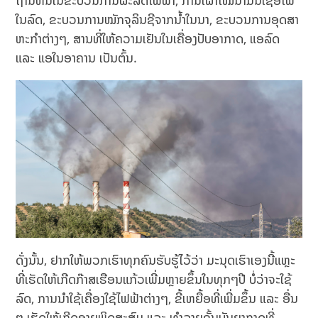
ໃນລົດ, ຂະບວນການໝັກຈຸລິນຊີຈາກນ້ຳໃນນາ, ຂະ​ບວນ​ການ​ອຸດ​ສາ​
ຫະ​ກໍາຕ່າງໆ, ສານທີ່ໃຫ້ຄວາມເຢັນໃນເຄື່ອງປັບອາກາດ, ແອລົດ
ແລະ ແອໃນອາຄານ ເປັນຕົ້ນ.
ດັ່ງນັ້ນ, ຢາກໃຫ້ພວກເຮົາທຸກຄົນຮັບຮູ້ໄວ້ວ່າ ມະນຸດເຮົາເອງນີ້ແຫຼະ
ທີ່ເຮັດໃຫ້ເກີດກ໊າສເຮືອນແກ້ວເພີ່ມຫຼາຍຂຶ້ນໃນທຸກໆປີ ບໍ່ວ່າຈະໃຊ້
ລົດ, ການນໍາໃຊ້ເຄື່ອງໃຊ້ໄຟຟ້າຕ່າງໆ, ຂີ້ເຫຍື້ອທີ່ເພີ່ມຂຶ້ນ ແລະ ອື່ນ
ໆ ເຮັດໃຫ້ເກີດອາຍພິດສະສົມ ແລະ ທຳລາຍຊັ້ນບັນຍາກາດທີ່