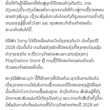
ພຶດຕິກຳຜູ້ບໍລິໂພກທີ່ຫັນສູ່ຍຸກດິຈິຕອນຢ່າງເຕັມຕົວ. ການ
ປ່ຽນແປງນີ້ຈະປ່ຽນໂສມໜ້າຕະຫຼາດເກມໃຫ້ກ້າວສູ່ການຊື້ຂາຍອອນ
ລາຍຢ່າງສົມບູນ ເຊິ່ງຈະສົ່ງຜົນກະທົບໂດຍກົງຕໍ່ຮູບແບບການເຂົ້າເຖິງ
ເກມຂອງຜູ້ຫຼິ້ນທົ່ວໂລກ ແລະ ອຸດສາຫະກຳຮ້ານຄ້າຍ່ອຍໃນ
ອະນາຄົດອັນໃກ້ນີ້.
ບໍລິສັດ Sony ໄດ້ເປີດເຜີຍຜ່ານເວັບໄຊຂອງຕົນວ່າ ນັບຕັ້ງແຕ່ປີ
2028 ເປັນຕົ້ນໄປ ເກມໃໝ່ທັງໝົດທີ່ປ່ອຍລົງເຄື່ອງຄອນໂຊລລຸ້ນ
ຕ່າງໆຂອງຕົນ ຈະຖືກວາງຈຳໜ່າຍສະເພາະຜ່ານຊ່ອງທາງ
PlayStation Store ຫຼື ການຊື້ດິຈິຕອນໂຄດຜ່ານຮ້ານຄ້າ
ຕົວແທນຈຳໜ່າຍເທົ່ານັ້ນ.
ທາງບໍລິສັດລະບຸວ່າ ນີ້ຄືທິດທາງທີ່ເປັນທຳມະຊາດໃນການປັບຕົວ
ເນື່ອງຈາກຄວາມນິຍົມໃນການຊື້ເກມແບບດິຈິຕອນຂອງຜູ້ບໍລິໂພກ
ນັ້ນເຕີບໂຕໄວກວ່າການຊື້ແຜ່ນຫຼາຍ. ຢ່າງໃດກໍຕາມ ສຳລັບຜູ້ທີ່ຍັງ
ມັກການສະສົມແຜ່ນກໍບໍ່ຕ້ອງເປັນຫ່ວງ ເພາະການຕັດສິນໃຈຄັ້ງນີ້ຈະ
ບໍ່ສົ່ງຜົນກະທົບຕໍ່ແຜ່ນເກມທີ່ໄດ້ວາງຈຳໜ່າຍກ່ອນປີ 2028 ແຕ່