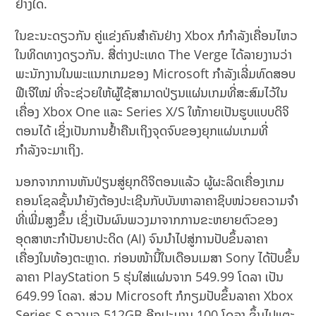
ຢ່າງໃດ.
ໃນຂະນະດຽວກັນ ຄູ່ແຂ່ງຄົນສຳຄັນຢ່າງ Xbox ກໍກຳລັງເຄື່ອນໄຫວ
ໃນທິດທາງດຽວກັນ. ສື່ຕ່າງປະເທດ The Verge ໄດ້ລາຍງານວ່າ
ພະນັກງານໃນພະແນກເກມຂອງ Microsoft ກຳລັງເລີ່ມທົດສອບ
ຟີເຈີໃໝ່ ທີ່ຈະຊ່ວຍໃຫ້ຜູ້ໃຊ້ສາມາດປ່ຽນແຜ່ນເກມທີ່ສະສົມໄວ້ໃນ
ເຄື່ອງ Xbox One ແລະ Series X/S ໃຫ້ກາຍເປັນຮູບແບບດິຈິ
ຕອນໄດ້ ເຊິ່ງເປັນການຢໍ້າຄືນເຖິງຈຸດຈົບຂອງຍຸກແຜ່ນເກມທີ່
ກຳລັງຈະມາເຖິງ.
ນອກຈາກການຫັນປ່ຽນສູ່ຍຸກດິຈິຕອນແລ້ວ ຜູ້ຜະລິດເຄື່ອງເກມ
ຄອນໂຊລຊັ້ນນຳຍັງຕ້ອງປະເຊີນກັບບັນຫາລາຄາຊິບໜ່ວຍຄວາມຈຳ
ທີ່ເພີ່ມສູງຂຶ້ນ ເຊິ່ງເປັນຜົນພວງມາຈາກການຂະຫຍາຍຕົວຂອງ
ອຸດສາຫະກຳປັນຍາປະດິດ (AI) ຈົນນຳໄປສູ່ການປັບຂຶ້ນລາຄາ
ເຄື່ອງໃນທ້ອງຕະຫຼາດ. ກ່ອນໜ້ານີ້ໃນເດືອນເມສາ Sony ໄດ້ປັບຂຶ້ນ
ລາຄາ PlayStation 5 ຮຸ່ນໃສ່ແຜ່ນຈາກ 549.99 ໂດລາ ເປັນ
649.99 ໂດລາ. ສ່ວນ Microsoft ກໍກຽມປັບຂຶ້ນລາຄາ Xbox
Series S ຄວາມຈຸ 512GB ອີກປະມານ 100 ໂດລາ ຂຶ້ນໄປແຕະ