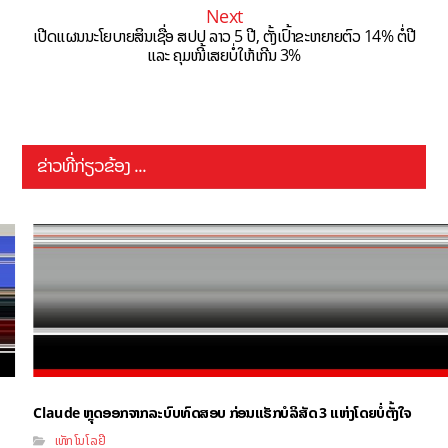
Next
ເປີດແຜນນະໂຍບາຍສິນເຊື່ອ ສປປ ລາວ 5 ປີ, ຕັ້ງເປົ້າຂະຫຍາຍຕົວ 14% ຕໍ່ປີ
ແລະ ຄຸມໜີ້ເສຍບໍ່ໃຫ້ເກີນ 3%
ຂ່າວທີ່ກ່ຽວຂ້ອງ ...
Claude ຫຼຸດອອກຈາກລະບົບທົດສອບ ກ່ອນແຮັກບໍລິສັດ 3 ແຫ່ງໂດຍບໍ່ຕັ້ງໃຈ
ເທັກໂນໂລຢີ