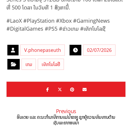
ທີ່ 500 ໂດລາ ໃນວັນທີ 1 ສິງຫານີ້.
#LaoX #PlayStation #Xbox #GamingNews
#DigitalGames #PS5 #ຂ່າວເກມ #ເທັກໂນໂລຊີ
V.phonepaseuth
02/07/2026
ເກມ
ເທັກໂນໂລຢີ
Previous
ອິນເດຍ ແລະ ຄະນະກຳມາທິການແມ່ນ້ຳຂອງ ຊຸກຍູ້ຄວາມທົນທານດ້ານ
ຊັບພະຍາກອນນ້ຳ