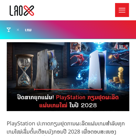
ເກມ
PlayStation ປະກາດກຽມຢຸດການຜະລິດແຜ່ນເກມສຳລັບທຸກ
ເກມໃໝ່ເລີ່ມຕົ້ນເດືອນມັງກອນປີ 2028 ເພື່ອຕອບສະໜອງ