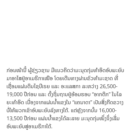
ກ່ອນໜ້ານີ້ ຜູ້ຊ່ຽວຊານ ມີແນວຄິດວ່າມະນຸດກຸ່ມທຳອິດອົບພະຍົບ
ມາອາໄສຢູ່ອາເມຣິກາເໜືອ ໂດຍເດີນທາງຜ່ານຂົວທຳມະຊາດ ທີ່
ເຊື່ອມແຜ່ນດິນໄຊບີເຣຍ ແລະ ອະແລສກາ ລະຫວ່າງ 26,500-
19,000 ປີກ່ອນ ແລະ ຕັ້ງຖິ່ນຖານຢູ່ອ້ອມຮອບ “ອາກຕິກ” ໃນໄລ
ຍະທໍາອິດ ເນື່ອງຈາກແຜ່ນນ້ຳແຂງໃນ “ແຄນາດາ” ເປັນສິ່ງກີດຂວາງ
ບໍ່ໃຫ້ພວກເຂົາອົບພະຍົບລົງທາງໃຕ້. ແຕ່ຫຼັງຈາກນັ້ນ 16,000-
13,500 ປີກ່ອນ ແຜ່ນນໍ້າແຂງໄດ້ລະລາຍ ມະນຸດກຸ່ມໜຶ່ງຈຶ່ງເລີ່ມ
ອົບພະຍົບສູ່ອາເມຣິກາໃຕ້.