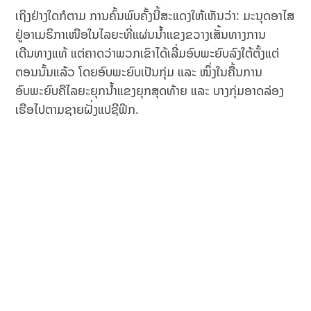
ເຖິງຢ່າງໃດກໍຕາມ ການຄົ້ນພົບຄັ້ງນີ້ສະແດງໃຫ້ເຫັນວ່າ: ມະນຸດອາໄສ
ຢູ່ອາເມຣິກາເໜືອໃນໄລຍະທີ່ແຜ່ນນ້ຳແຂງຂວາງເສັ້ນທາງການ
ເດີນທາງແທ້ ແຕ່ຄາດວ່າພວກເຂົາໄດ້ເລີ່ມອົບພະຍົບລົງໃຕ້ຕັ້ງແຕ່
ຕອນນັ້ນແລ້ວ ໂດຍອົບພະຍົບເປັນກຸ່ມ ແລະ ໜຶ່ງໃນຄື້ນການ
ອົບພະຍົບຄືໄລຍະຍຸກນ້ຳແຂງຍຸກສຸດທ້າຍ ແລະ ບາງກຸ່ມອາດລ່ອງ
ເຮືອໄປຕາມຊາຍຝັ່ງແປຊີຟິກ.