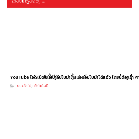
ຂ່າວທີ່ກ່ຽວຂ້ອງ ...
YouTube ໃຈດີ ເປີດຟີເຈີ້ເບິ່ງຄິບໄປນຳຫຼິ້ນແອັບອື່ນໄປນຳໄດ້ແລ້ວ ໂດຍບໍ່ຕ້ອງເຊົ່
ຂ່າວທົ່ວໄປ
ເທັກໂນໂລຢີ
,