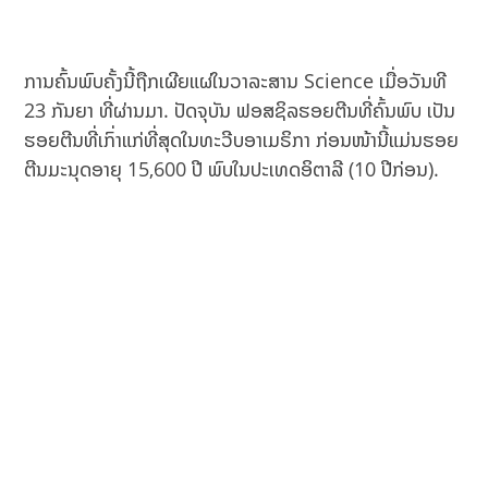
ການຄົ້ນພົບຄັ້ງນີ້ຖືກເຜີຍແຜ່ໃນວາລະສານ Science ເມື່ອວັນທີ
23 ກັນຍາ ທີ່ຜ່ານມາ. ປັດຈຸບັນ ຟອສຊິລຮອຍຕີນທີ່ຄົ້ນພົບ ເປັນ
ຮອຍຕີນທີ່ເກົ່າແກ່ທີ່ສຸດໃນທະວີບອາເມຣິກາ ກ່ອນໜ້ານີ້ແມ່ນຮອຍ
ຕີນມະນຸດອາຍຸ 15,600 ປີ ພົບໃນປະເທດອິຕາລີ (10 ປີກ່ອນ).