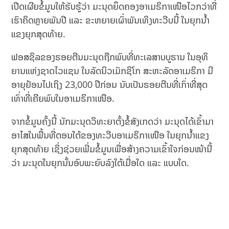
ເປີດເຜີຍຂໍ້ມູນໃຫ້ຮັບຮູ້ວ່າ ມະນຸດຍຶດຄອງອາເມຣິກາເໜືອໄວກວ່າທີ່
ເຮົາຄິດຫຼາຍພັນປີ ແລະ ຂະຫຍາຍເຜົ່າພັນເທິງທະວີບນີ້ ໃນຍຸກນ້ຳ
ແຂງຍຸກສຸດທ້າຍ.
ຟອສຊິລຂອງຮອຍຕີນມະນຸດຖືກພົບທີ່ທະເລສາບບູຮານ ໃນອຸທິ
ຍານແຫ່ງຊາດໄວແຊນ ໃນລັດນິວເມັກຊິໂກ ສະຫະລັດອາເມຣິກາ ມີ
ອາຍຸຢ້ອນໄປເຖິງ 23,000 ປີກ່ອນ ນັບເປັນຮອຍຕີນທີ່ເກົ່າທີ່ສຸດ
ເທົ່າທີ່ເຄີຍພົບໃນອາເມຣິກາເໜືອ.
ຈາກຂໍ້ມູນຄັ້ງນີ້ ນັກມະນຸດວິທະຍາຕັ້ງຂໍ້ສັງເກດວ່າ ມະນຸດໄດ້ເຂົ້າມາ
ອາໄສໃນພື້ນທີ່ຕອນໃຕ້ຂອງທະວີບອາເມຣິກາເໜືອ ໃນຍຸກນ້ຳແຂງ
ຍຸກສຸດທ້າຍ ເຊິ່ງຊ່ວຍເພີ່ມຂໍ້ມູນເພື່ອສ້າງຄວາມເຂົ້າໃຈກ່ອນໜ້ານີ້
ວ່າ ມະນຸດໃນຍຸກນັ້ນອົບພະຍົບລົງໃຕ້ເມື່ອໃດ ແລະ ແບບໃດ.