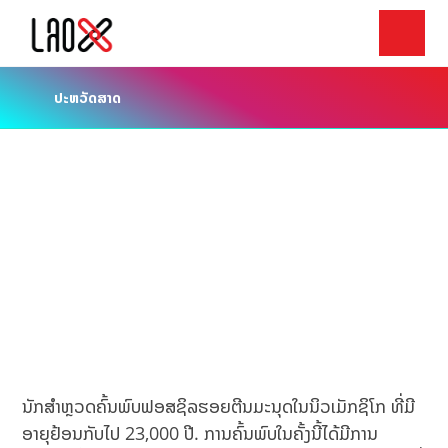
ປະຫວັດສາດ
ນັກສຳຫຼວດຄົ້ນພົບຟອສຊິລຮອຍຕີນມະນຸດໃນນິວເມັກຊິໂກ ທີ່ມີ
ອາຍຸຢ້ອນກັບໄປ 23,000 ປີ. ການຄົ້ນພົບໃນຄັ້ງນີ້ໄດ້ມີການ