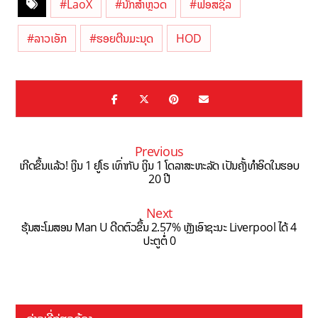
#LaoX
#ນັກສຳຫຼວດ
#ຟອສຊິລ
#ລາວເອັກ
#ຮອຍຕີນມະນຸດ
HOD
Previous
ເກີດຂຶ້ນແລ້ວ! ເງິນ 1 ຢູໂຣ ເທົ່າກັບ ເງິນ 1 ໂດລາສະຫະລັດ ເປັນຄັ້ງທຳອິດໃນຮອບ
20 ປີ
Next
ຮຸ້ນສະໂມສອນ Man U ດີດຕົວຂຶ້ນ 2.57% ຫຼັງເອົາຊະນະ Liverpool ໄດ້ 4
ປະຕູຕໍ່ 0