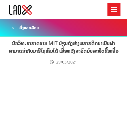
ສິ່ງແວດລ້ອມ
ນັກວິທະຍາສາດຈາກ MIT ປ່ຽນຖົງຢາງພລາສຕິກມາເປັນຜ້າ
ສາມາດນຳກັບມາຣີໄຊເຄິນໄດ້ ເພື່ອຫວັງຈະລົດມົນລະພິດຂີ້ເຫຍື້ອ
29/03/2021