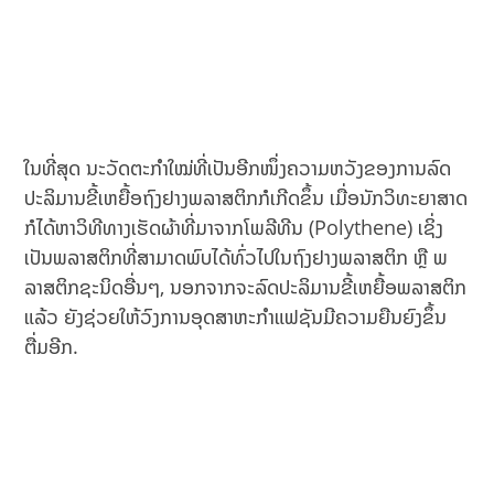
ໃນທີ່ສຸດ ນະວັດຕະກຳໃໝ່ທີ່ເປັນອີກໜຶ່ງຄວາມຫວັງຂອງການລົດ
ປະລິມານຂີ້ເຫຍື້ອຖົງຢາງພລາສຕິກກໍເກີດຂຶ້ນ ເມື່ອນັກວິທະຍາສາດ
ກໍໄດ້ຫາວິທີທາງເຮັດຜ້າທີ່ມາຈາກໂພລີທີນ (Polythene) ເຊິ່ງ
ເປັນພລາສຕິກທີ່ສາມາດພົບໄດ້ທົ່ວໄປໃນຖົງຢາງພລາສຕິກ ຫຼື ພ
ລາສຕິກຊະນິດອື່ນໆ,​ ນອກຈາກຈະລົດປະລິມານຂີ້ເຫຍື້ອພລາສຕິກ
ແລ້ວ ຍັງຊ່ວຍໃຫ້ວົງການອຸດສາຫະກຳແຟຊັນມີຄວາມຍືນຍົງຂຶ້ນ
ຕື່ມອີກ.