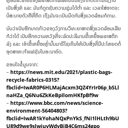
ຫຼອມລະລາຍຂອງພລາສຕິກໂພລີທີນນັ້ນຍັງຈຳກັດຕໍ່ການໃຊ້ງານ
ເປັນສິ່ງທໍ ແລະ ມັນກໍດູດຊັບຄວາມຊຸ່ມໄດ້ຕ່ຳ ແລະ ເວລາໃສ່ອາດຈະ
ບໍ່ສະບາຍຕົວຄືທີ່ຄິດ ເຖິງມັນຈະເປັນມິດກັບສິ່ງແວດລ້ອມກໍຕາມ.
ນັບວ່າເປັນອີກບາດກ້າວຂອງວົງການວິທະຍາສາດສິ່ງແວດລ້ອມເລີຍ
ກໍວ່າໄດ້ ເປັນອີກຄວາມຫວັງທີ່ຈະລົດປະລິມານຂີ້ເຫຍື້ອພລາສຕິກ
ລົງ ແລະ ເອົາຂີ້ເຫຍື້ອເຫຼົ່ານັ້ນມາຣີໄຊເຄິນໃຫ້ເປັນສິ່ງທີ່ມີປະໂຫຍດຕໍ່
ອຸດສາຫະກຳແຟຊັນໃນອະນາຄົດ.
ຂອບໃຈຂໍ້ມູນຈາກ:
–
https://news.mit.edu/2021/plastic-bags-
recycle-fabrics-0315?
fbclid=IwAR0P6HLMajAcxm3QZ4YrIr06p_bSLl
naHZa_Q6Nu6ZkKeBpIlomHKfpBf9w
–
https://www.bbc.com/news/science-
environment-56404803?
fbclid=IwAR1kYohaNQxPnYkS_fNI1lHLth9bU
U89d9we9slwjuvWdyBjB4C6ms24gpo