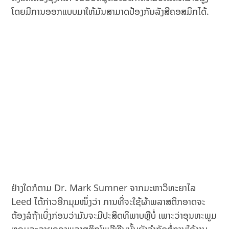
ໂດຍມີການອອກແບບມາໃຫ້ມັນສາມາດປ້ອງກັນລັງສີຄອສມິກໄດ້.
ຢ່າງໃດກໍຕາມ Dr. Mark Sumner ຈາກມະຫາວິທະຍາໄລ
Leed ໄດ້ກ່າວອີກມຸມໜຶ່ງວ່າ ການທີ່ຈະໃຊ້ຜ້າພລາສຕິກອາດຈະ
ຕ້ອງລໍຖ້າເບິ່ງກ່ອນວ່າມັນຈະມີປະສິດທິພາບຫຼືບໍ່ ເພາະວ່າອຸນຫະພູມ