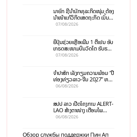
ນາຍົກ ຊີ້ນຳນັກທຸລະກິດໜຸ່ມ ຕ້ອງ
ນຳໜ້າແກ້ວິກິດເສດຖະກິດ ເນັ້ນດຶງ
ທຶນສາກົນ, ຫັນສູ່ດິຈິຕອນ
07/08/2026
ຍີ່ປຸ່ນຊ່ວຍເຫຼືອເພີ່ມ 1 ຕື້ເຢນ ອັບ
ເກຣດສະໜາມບິນວັດໄຕ ຮັບຮອງ
ການເຕີບໂຕ
07/08/2026
ຈຳປາສັກ ເລັ່ງກຽມຄວາມພ້ອມ “ປີ
ທ່ອງທ່ຽວລາວ-ຈີນ 2027” ຫວັງ
ກະຕຸ້ນເສດຖະກິດທ້ອງຖິ່ນ
06/08/2026
ສປປ ລາວ ເປີດໂຄງການ ALERT-
LAO ສ້າງຕາໜ່າງ ເຕືອນໄພ
ພະຍາດລະບາດທົ່ວປະເທດ
06/08/2026
Обзор службы поддержки Пин Ап