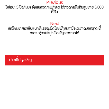
Previous
ໃນໄລຍະ 5 ປີຜ່ານມາ ອົງການກວດກາແຫ່ງລັດ ໄດ້ກວດກາພົບເງິນສູນຫາຍ 5,000
ຕື້ກີບ
Next
ນັກວິທະຍາສາດພົບແບັກທີເຣຍຊະນິດໃໝ່ເທິງສະຖານີອະວະກາດນານາຊາດ ທີ່
ອາດຈະຊ່ວຍໃຫ້ປູກພືດເທິງອະວະກາດໄດ້
ຂ່າວທີ່ກ່ຽວຂ້ອງ ...