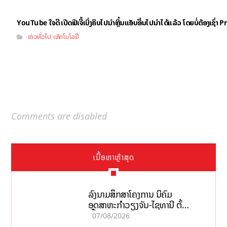
YouTube ໃຈດີ ເປີດຟີເຈີ້ເບິ່ງຄິບໄປນຳຫຼິ້ນແອັບອື່ນໄປນຳໄດ້ແລ້ວ ໂດຍບໍ່ຕ້ອງເຊົ່
ຂ່າວທົ່ວໄປ
ເທັກໂນໂລຢີ
,
Comments are disabled
ເນື້ອຫາຫຼ້າສຸດ
ລົງນາມສຶກສາໂຄງການ ນິຄົມ
ອຸດສາຫະກຳວຽງຈັນ-ໄຊທານີ ຕັ້ງ
ເປົ້າດຶງທຶນ 150 ລ້ານໂດລາ, ສ້າງ
07/08/2026
ວຽກ 5.000 ຕຳແໜ່ງ