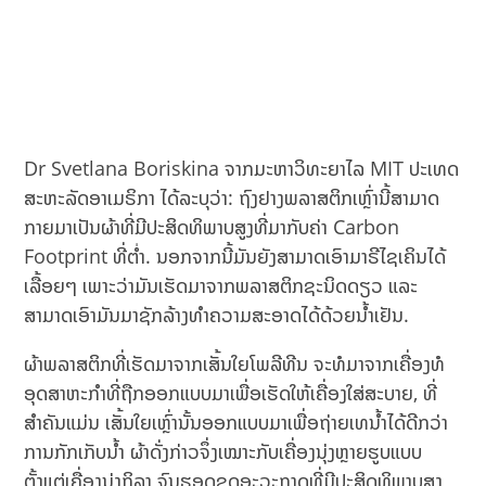
Dr Svetlana Boriskina ຈາກມະຫາວິທະຍາໄລ MIT ປະເທດ
ສະຫະລັດອາເມຣິກາ ໄດ້ລະບຸວ່າ: ຖົງຢາງພລາສຕິກເຫຼົ່ານີ້ສາມາດ
ກາຍມາເປັນຜ້າທີ່ມີປະສິດທິພາບສູງທີ່ມາກັບຄ່າ Carbon
Footprint ທີ່ຕ່ຳ. ນອກຈາກນີ້ມັນຍັງສາມາດເອົາມາຣີໄຊເຄິນໄດ້
ເລື້ອຍໆ ເພາະວ່າມັນເຮັດມາຈາກພລາສຕິກຊະນິດດຽວ ແລະ
ສາມາດເອົາມັນມາຊັກລ້າງທຳຄວາມສະອາດໄດ້ດ້ວຍນ້ຳເຢັນ.
ຜ້າພລາສຕິກທີ່ເຮັດມາຈາກເສັ້ນໃຍໂພລີທີນ ຈະທໍມາຈາກເຄື່ອງທໍ
ອຸດສາຫະກຳທີ່ຖືກອອກແບບມາເພື່ອເຮັດໃຫ້ເຄື່ອງໃສ່ສະບາຍ,​ ທີ່
ສຳຄັນແມ່ນ ເສັ້ນໃຍເຫຼົ່ານັ້ນອອກແບບມາເພື່ອຖ່າຍເທນ້ຳໄດ້ດີກວ່າ
ການກັກເກັບນ້ຳ ຜ້າດັ່ງກ່າວຈຶ່ງເໝາະກັບເຄື່ອງນຸ່ງຫຼາຍຮູບແບບ
ຕັ້ງແຕ່ເຄື່ອງນຸ່ງກິລາ ຈົນຮອດຊຸດອະວະກາດທີ່ມີປະສິດທິພາບສູງ