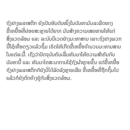
ຖົງຢາງພລາສຕິກ ຍັງເປັນອັນດັບໜຶ່ງໃນບັນຫາມົນລະພິດທາງ
ຂີ້ເຫຍື້ອທີ່ຍ່ອຍສະຫຼາຍໄດ້ຍາກ ມັນສ້າງຄວາມເສຍຫາຍໃຫ້ແກ່
ສິ່ງແວດລ້ອມ ແລະ ລະບົບນິເວດຢ່າງມະຫາສານ ເພາະຖົງຢາງພວກ
ນີ້ໃຊ້ເທື່ອດຽວແລ້ວຖິ້ມ ເຮັດໃຫ້ເກີດຂີ້ເຫຍື້ອຈຳນວນມະຫານສານ
ໃນແຕ່ລະມື້. ເຖິງວ່າປັດຈຸບັນຄົນເລີ່ມຫັນມາໃຫ້ຄວາມສຳຄັນກັບ
ບັນຫານີ້ ແລະ ຫັນມາໂຄສະນາການໃຊ້ຖົງຜ້າຫຼາຍຂຶ້ນ ແຕ່ຂີ້ເຫຍື້ອ
ຖົງຢາງພລາສຕິກກໍຍັງບໍ່ໄດ້ລົດລົງຫຼາຍເລີຍ ຂີ້ເຫຍື້ອທີ່ຖືກຖິ້ມໄປ
ແລ້ວກໍຍັງຕົກຄ້າງຢູ່ກັບສິ່ງແວດລ້ອມ.