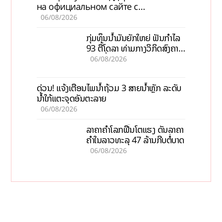
на официальном сайте с
актуальной информацией
06/08/2026
ກຸ່ມທຶນນ້ຳມັນຍັກໃຫຍ່ ຟັນກຳໄລ
93 ຕື້ໂດລາ ທ່າມກາງວິກິດສົງຄາມ
ລາຄານໍ້າມັນແພງ
06/08/2026
ດ່ວນ! ແຈ້ງເຕືອນໄພນໍ້າຖ້ວມ 3 ສາຍນໍ້າຫຼັກ ລະດັບ
ນໍ້າໃກ້ແຕະຈຸດອັນຕະລາຍ
06/08/2026
ລາຄາຄຳໂລກຟື້ນໂຕແຮງ ດັນລາຄາ
ຄຳໃນລາວທະລຸ 47 ລ້ານກີບຕໍ່ບາດ
06/08/2026