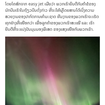
ໂດຍໂຄສົກຈາກ easy jet ເຜີຍວ່າ ພວກເຮົາຍິນດີກັບຄໍາຂໍຂອງ
ນັກບິນເຮົາໃນຖ້ຽວບິນດັ່ງກ່າວ ທີ່ຈະໃຫ້ຜູ້ໂດຍສານໄດ້ເບິ່ງຄວາມ
ສວຍງາມຂອງປາກົດການທຳມະຊາດ ທີມງານຂອງພວກເຮົາຈະເຮັດ
ທຸກຢ່າງທີ່ເໜືອກວ່າ ເພື່ອລູກຄ້າຂອງພວກເຮົາສະເໝີ ແລະ ເຮົາ
ຍິນດີທີ່ຈະແບ່ງປັນມຸມມອງພິເສດ ຂອງແສງເໜືອກັບພວກເຂົາ.