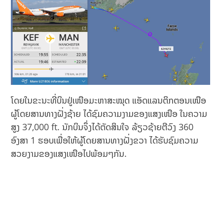
ໂດຍໃນຂະນະທີ່ບິນຢູ່ເໜືອມະຫາສະໝຸດ ແອັດແລນຕິກຕອນເໜືອ
ຜູ້ໂດຍສານທາງຝັ່ງຊ້າຍ ໄດ້ຊົມຄວາມງາມຂອງແສງເໜືອ ໃນຄວາມ
ສູງ 37,000 ft. ນັກບິນຈຶ່ງໄດ້ຕັດສິນໃຈ ລ້ຽວຊ້າຍຕີວົງ 360
ອົງສາ 1 ຮອບເພື່ອໃຫ້ຜູ້ໂດຍສານທາງຝັ່ງຂວາ ໄດ້ຮັບຊົມຄວາມ
ສວຍງາມຂອງແສງເໜືອໄປພ້ອມໆກັນ.