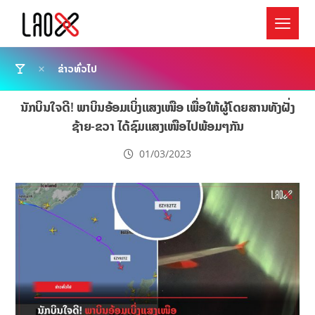
ຂ່າວທົ່ວໄປ
ນັກບິນໃຈດີ! ພາບິນອ້ອມເບິ່ງແສງເໜືອ ເພື່ອໃຫ້ຜູ້ໂດຍສານທັງຝັ່ງ
ຊ້າຍ-ຂວາ ໄດ້ຊົມແສງເໜືອໄປພ້ອມໆກັນ
01/03/2023