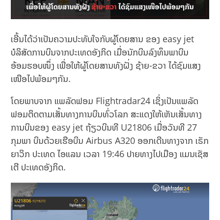
ເອີ້ນໄດ້ວ່າເປັນຄວາມປະທັບໃຈກັບຜູ້ໂດຍສານ ຂອງ easy jet
ບໍລິສັດການບິນຈາກປະເທດອັງກິດ ເມື່ອນັກບິນລົງທຶນພາບິນ
ອ້ອມຮອບໜຶ່ງ ເພື່ອໃຫ້ຜູ້ໂດຍສານທັງຝັ່ງ ຊ້າຍ-ຂວາ ໄດ້ຊົມແສງ
ເໜືອໄປພ້ອມໆກັນ.
ໂດຍພາບຈາກ ແພລັດຟອມ Flightradar24 ເຊິ່ງເປັນແພລັດ
ຟອມຕິດຕາມເສັ້ນທາງການບິນທົ່ວໂລກ ສະແດງໃຫ້ເຫັນເສັ້ນທາງ
ການບິນຂອງ easy jet ຖ້ຽວບິນທີ U21806 ເມື່ອວັນທີ 27
ກຸມພາ ບິນດ້ວຍເຮືອບິນ Airbus A320 ອອກເດີນທາງຈາກ ເຣັກ
ຍາວິກ ປະເທດ ໄອແລນ ເວລາ 19:46 ປາຍທາງໄປເມືອງ ແມນເຊັສ
ເຕີ ປະເທດອັງກິດ.