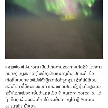
ແສງເໜືອ ຫຼື Aurora ເປັນປາກົດການຂອງການເກີດສີທີ່ແຕກຕ່າງ
ກັນຂອງແສງສະຫວ່າງໃນທ້ອງຟ້າຕອນກາງຄືນ, ປົກກະຕິແລ້ວ
ເກີດຂຶ້ນໃນປະເທດທີ່ມີທີ່ຕັ້ງຢູ່ເຂດລັດຕິຈູດສູງ. ເຊິ່ງກໍຄືບໍລິເວນ
ຂວັ້ນໂລກ ທີ່ມີອຸນຫະພູມຕໍ່າ ແລະ ໜາວເຢັນ. ເຊິ່ງຖ້າເກີດຢູ່ບໍເວນ
ຂວັ້ນໂລກເໜືອຈະເອີ້ນວ່າແສງເໜືອ ຫຼື Aurora borealis. ແຕ່
ຖ້າເກີດຢູ່ບໍລິເວນຂວັ້ນໂລກໃຕ້ ຈະເອີ້ນວ່າແສງໃຕ້ ຫຼື Aurora
australis ນັ້ນເອງ.