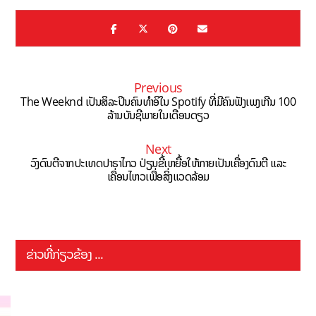
Previous
The Weeknd ເປັນສິລະປິນຄົນທຳອິໃນ Spotify ທີ່ມີຄົນຟັງເພງເກີນ 100
ລ້ານບັນຊີພາຍໃນເດືອນດຽວ
Next
ວົງດົນຕີຈາກປະເທດປາຣາໄກວ ປ່ຽນຂີ້ເຫຍື້ອໃຫ້ກາຍເປັນເຄື່ອງດົນຕີ ແລະ
ເຄື່ອນໄຫວເພື່ອສິ່ງແວດລ້ອມ
ຂ່າວທີ່ກ່ຽວຂ້ອງ ...