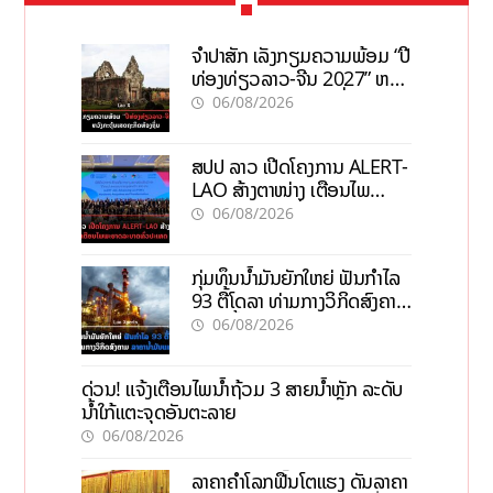
ຈຳປາສັກ ເລັ່ງກຽມຄວາມພ້ອມ “ປີ
ທ່ອງທ່ຽວລາວ-ຈີນ 2027” ຫວັງ
ກະຕຸ້ນເສດຖະກິດທ້ອງຖິ່ນ
06/08/2026
ສປປ ລາວ ເປີດໂຄງການ ALERT-
LAO ສ້າງຕາໜ່າງ ເຕືອນໄພ
ພະຍາດລະບາດທົ່ວປະເທດ
06/08/2026
ກຸ່ມທຶນນ້ຳມັນຍັກໃຫຍ່ ຟັນກຳໄລ
93 ຕື້ໂດລາ ທ່າມກາງວິກິດສົງຄາມ
ລາຄານໍ້າມັນແພງ
06/08/2026
ດ່ວນ! ແຈ້ງເຕືອນໄພນໍ້າຖ້ວມ 3 ສາຍນໍ້າຫຼັກ ລະດັບ
ນໍ້າໃກ້ແຕະຈຸດອັນຕະລາຍ
06/08/2026
ລາຄາຄຳໂລກຟື້ນໂຕແຮງ ດັນລາຄາ