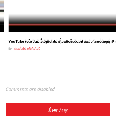
YouTube ໃຈດີ ເປີດຟີເຈີ້ເບິ່ງຄິບໄປນຳຫຼິ້ນແອັບອື່ນໄປນຳໄດ້ແລ້ວ ໂດຍບໍ່ຕ້ອງເຊົ່
ຂ່າວທົ່ວໄປ
ເທັກໂນໂລຢີ
,
Comments are disabled
ເນື້ອຫາຫຼ້າສຸດ