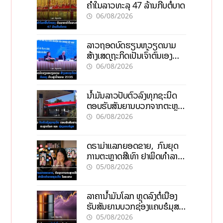
ຄຳໃນລາວທະລຸ 47 ລ້ານກີບຕໍ່ບາດ
06/08/2026
ລາວຖອດບົດຮຽນຫວຽດນາມ
ສ້າງເສດຖະກິດເປັນເຈົ້າຕົນເອງ
ກ້າວສູ່ເປົ້າໝາຍ 2035
06/08/2026
ນໍ້າມັນລາວປັບຕົວລົງທຸກຊະນິດ
ຕອບຮັບສັນຍານບວກຈາກຕະຫຼາດ
ໂລກ ແລະ ຊ່ອງແຄບຮໍມູສ
06/08/2026
ດຣາມ່າແລກຍອດຂາຍ, ກົນຍຸດ
ການຕະຫຼາດສີເທົາ ຢາພິດທຳລາຍ
ທຸລະກິດ ໄລຍະຍາວ
05/08/2026
ລາຄານ້ຳມັນໂລກ ຫຼຸດລົງຕໍ່ເນື່ອງ
ຮັບສັນຍານບວກຊ່ອງແຄບຮໍມຸສ
ຈັບຕາລາຄາໃນລາວ
05/08/2026