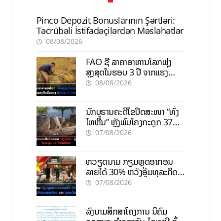
Pinco Depozit Bonuslarının Şərtləri:
Təcrübəli İstifadəçilərdən Məsləhətlər
08/08/2026
FAO ຊີ້ ລາຄາອາຫານໂລກພຸ່ງ
ສູງສຸດໃນຮອບ 3 ປີ ຈາກແຮງ
ກົດດັນຂອງສົງຄາມ, El nino
08/08/2026
ນັກບູຮານຄະດີໄຂປິດສະໜາ “ທົ່ງ
ໄຫຫີນ” ຫຼັງພົບໂຄງກະດູກ 37
ຄົນໃນຫີນຍັກ
07/08/2026
ຫວຽດນາມ ກຽມຫຼຸດອາກອນ
ລາຍໄດ້ 30% ຫວັງອູ້ມທຸລະກິດ
ຂະໜາດນ້ອຍ ແລະ ຈຸນລະ
07/08/2026
ວິສາຫະກິດ
ລົງນາມສຶກສາໂຄງການ ນິຄົມ