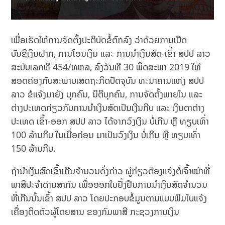
ເພື່ອເຮັດໃຫ້ການຈັດຕັ້ງປະຕິບັດຂໍ້ຕົກລົງ ວ່າດ້ວຍການເປີດ
ບັນຊີເງິນຝາກ, ການໂອນເງິນ ແລະ ການນໍາເງິນສົດ-ເຂົ້າ ສປປ ລາວ
ສະບັບເລກທີ 454/ທຫລ, ລົງວັນທີ 30 ພຶດສະພາ 2019 ໃຫ້
ສອດຄ່ອງກັບສະພາບເສດຖະກິດປັດຈຸບັນ ທະນາຄານແຫ່ງ ສປປ
ລາວ ຂໍແຈ້ງມາຍັງ ບຸກຄົນ, ນິຕິບຸກຄົນ, ການຈັດຕັ້ງພາຍໃນ ແລະ
ຕ່າງປະເທດກ່ຽວກັບການນຳເງິນສົດເປັນເງີນກີບ ແລະ ເງິນຕາຕ່າງ
ປະເທດ ເຂົ້າ-ອອກ ສປປ ລາວ ໄດ້ຈາກວົງເງິນ ບໍ່ເກີນ ຫຼື ທຽບເທົ່າ
100 ລ້ານກີບ ໃນເມື່ອກ່ອນ ມາເປັນວົງເງິນ ບໍ່ເກີນ ຫຼື ທຽບເທົ່າ
150 ລ້ານກີບ.
ຖ້ານຳເງິນສົດເຂົ້າເກີນຈຳນວນດັ່ງກ່າວ ຜູ້ກ່ຽວຕ້ອງແຈ້ງຕໍ່ເຈົ້າໜ້າທີ່
ພາສີປະຈຳດ່ານສາກົນ ເພື່ອອອກໃບຢັ້ງຢືນການນຳເງິນສົດຈຳນວນ
ທີ່ເກີນນັ້ນເຂົ້າ ສປປ ລາວ ໂດຍປະກອບຂໍ້ມູນຕາມແບບພິມໃບແຈ້ງ
ເຄື່ອງຕິດຕົວຜູ້ໂດຍສານ ຂອງກົມພາສີ ກະຊວງການເງິນ