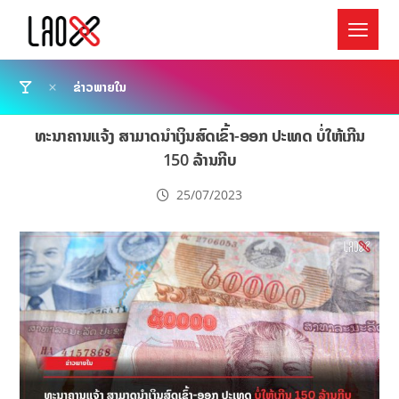
ຂ່າວພາຍໃນ
ທະນາຄານແຈ້ງ ສາມາດນຳເງິນສົດເຂົ້າ-ອອກ ປະເທດ ບໍ່ໃຫ້ເກີນ
150 ລ້ານກີບ
25/07/2023