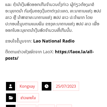
ແລະ ຖ້ານໍາເງິນສົດອອກເກີນຈໍານວນດັ່ງກ່າວ ຜູ້ກ່ຽວຕ້ອງມາຂໍ
ອະນຸຍາດນຳ ກົມຄຸ້ມຄອງເງິນຕາຕ່າງປະເທດ, ທະນາຄານແຫ່ງ ສປປ
ລາວ ຫຼື ນຳສາຂາທະນາຄານແຫ່ງ ສປປ ລາວ ປະຈໍາພາກ ໂດຍ
ປະກອບຂໍ້ມູນຕາມແບບພິມ ຂອງທະນາຄານແຫ່ງ ສປປ ລາວ ເພື່ອ
ອອກໃບອະນຸຍາດນໍາເງິນສົດຈໍານວນທີ່ເກີນນັ້ນ.
ຂອບໃຈຂໍ້ມູນຈາກ:
Lao National Radio
ຕິດຕາມຂ່າວທັງໝົດຈາກ LaoX:
https://laox.la/all-
posts/
Kongxay
25/07/2023
ຂ່າວພາຍໃນ