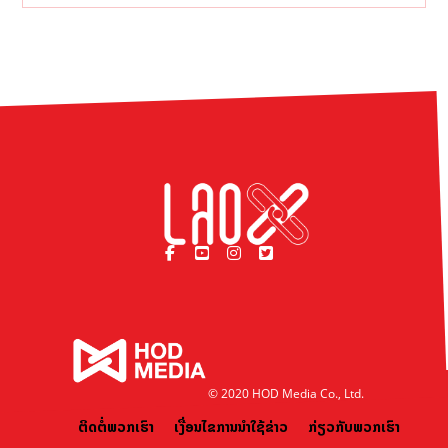
© 2020 HOD Media Co., Ltd.
ຕິດຕໍ່ພວກເຮົາ
ເງື່ອນໄຂການນຳໃຊ້ຂ່າວ
ກ່ຽວກັບພວກເຮົາ