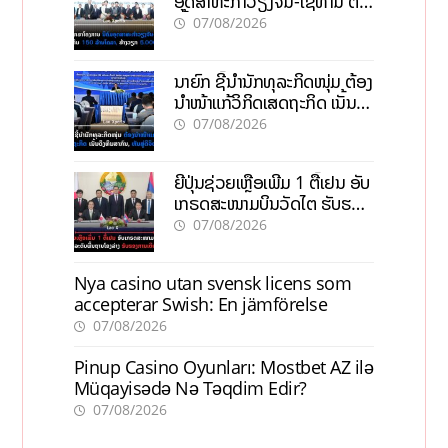
ອຸດສາຫະກຳວຽງຈັນ-ໄຊທານີ ຕັ້ງ
ເປົ້າດຶງທຶນ 150 ລ້ານໂດລາ, ສ້າງ
07/08/2026
ວຽກ 5.000 ຕຳແໜ່ງ
ນາຍົກ ຊີ້ນຳນັກທຸລະກິດໜຸ່ມ ຕ້ອງ
ນຳໜ້າແກ້ວິກິດເສດຖະກິດ ເນັ້ນດຶງ
ທຶນສາກົນ, ຫັນສູ່ດິຈິຕອນ
07/08/2026
ຍີ່ປຸ່ນຊ່ວຍເຫຼືອເພີ່ມ 1 ຕື້ເຢນ ອັບ
ເກຣດສະໜາມບິນວັດໄຕ ຮັບຮອງ
ການເຕີບໂຕ
07/08/2026
Nya casino utan svensk licens som
accepterar Swish: En jämförelse
07/08/2026
Pinup Casino Oyunları: Mostbet AZ ilə
Müqayisədə Nə Təqdim Edir?
07/08/2026