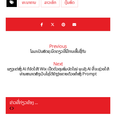
ທະນາຄານ
ລາວເອັກ
ເງິນສົດ
Previous
ໂລມາເປັນສັດຊະນິດດຽວທີ່ມີການເອີ້ນຊື່ກັນ
Next
ພຽງເເຕ່ສັ່ງ AI ກໍຈັດໃຫ້! Wix ເປີດຕົວຄຸນສົມບັດໃໝ່ ພະລັງ AI ທີ່ຈະຊ່ວຍໃຫ້
ທ່ານສາມາດສ້າງເວັບໄຊໄດ້ຢ່າງງ່າຍດາຍດ້ວຍຄໍາສັ່ງ Prompt
ຂ່າວທີ່ກ່ຽວຂ້ອງ ...