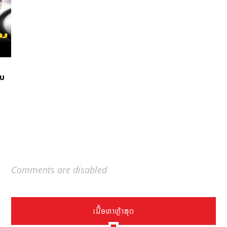
ັບ
Comments are disabled
ເນື້ອຫາຫຼ້າສຸດ