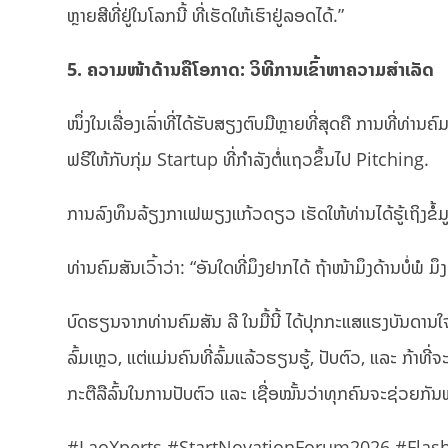
ຫຼາຍສີທີ່ຢູ່ໃນໂລກນີ້ ທີ່ເຮັດໃຫ້ເຮົາຢູ່ລອດໄດ້.”
5. ຄວາມໜ້າດ້ານຄືໂອກາດ: ວິທີການເຂົ້າຫາຄວາມສຳເລັດ
ໜຶ່ງໃນເລື່ອງເລົ່າທີ່ໄດ້ຮັບສຽງຕົບມືຫຼາຍທີ່ສຸດຄື ການທີ່ທ່ານ
ຟຣີໃຫ້ກັບກຸ່ມ Startup ທີ່ກຳລັງຕໍ່ແຖວຂຶ້ນໄປ Pitching.
ການລົງທຶນລ້ຽງກາເຟພຽງແກ້ວດຽວ ເຮັດໃຫ້ທ່ານໄດ້ຮູ້ເຖິງຂໍ້
ທ່ານຄົມສັນເວົ້າວ່າ: “ອັນໃດທີ່ມຶງຢາກໄດ້ ຖ້າໜ້າມຶງດ້ານບໍ່ພ
ບົດຮຽນຈາກທ່ານຄົມສັນ ລີ ໃນມື້ນີ້ ໄດ້ປຸກກະແສແຮງບັນດານໃຈອ
ລົ້ມເຫຼວ, ແຕ່ແມ່ນຄົນທີ່ລົ້ມແລ້ວຮຽນຮູ້, ປັບຕົວ, ແລະ ກ້າທີ
ກະຕືລືລົ້ນໃນການປັບຕົວ ແລະ ເຊື່ອໝັ້ນວ່າທຸກຄົນຈະຊ່ວຍກັ
#LaoXperts #StartNovationForum2026 #Flas