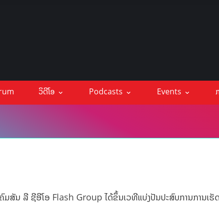
orum
ວິດີໂອ
Podcasts
Events
ກ
ມສັນ ລີ ຊີອີໂອ Flash Group ໄດ້ຂຶ້ນເວທີແບ່ງປັນປະສົບການການເຮັ