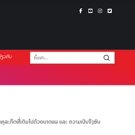
່ຽວກັບ
ດທຸລະກິດທີ່ເຕັມໄປດ້ວຍບາດແຜ ແລະ ຄວາມເປັນຈິງອັນ