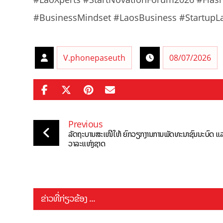
#BusinessMindset #LaosBusiness #StartupLa
V.phonepaseuth
08/07/2026
Previous
ລັດຖະບານສະເໜີໃຫ້ ຍົກວຽກງານການພັດທະນາຊົນນະບົດ ແລ
ວາລະແຫ່ງຊາດ
ຂ່າວທີ່ກ່ຽວຂ້ອງ ...