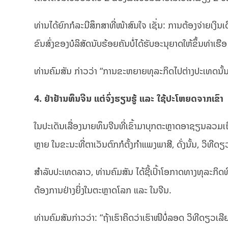
ທ່ານໄດ້ຍົກກໍລະນີສຶກສາທີ່ໜ້າສົນໃຈ ເຊັ່ນ: ການຕ້ອງຈ່າຍເງິນ
ຂົນສົ່ງຂອງບໍລິສັດນັບຮ້ອຍຄັນບໍ່ໄດ້ຮັບອະນຸຍາດໃຫ້ຂຶ້ນທ່າເຮ
ທ່ານຄົມສັນ ກ່າວວ່າ “ການຂະຫຍາຍທຸລະກິດໄປຕ່າງປະເທດນັ້
4. ຢ່າຢ້ານທຶນຈີນ ແຕ່ຈົ່ງຮຽນຮູ້ ແລະ ໃຊ້ປະໂຫຍດຈາກເຂົາ
ໃນປະເດັນເລື່ອງນາຍທຶນຈີນທີ່ເຂົ້າມາບຸກຕະຫຼາດອາຊຽນລວມເຖິງ 
ຫຼາຍ ໃນຂະນະທີ່ຕາເວັນຕົກກໍຕັ້ງກຳແພງພາສີ, ດັ່ງນັ້ນ, ວິທີ
ສຳລັບປະເທດລາວ, ທ່ານຄົມສັນ ໄດ້ຊີ້ເປົ້າໂອກາດທາງທຸລະກິດທີ
ຕ້ອງການຢ່າງຍິ່ງໃນຕະຫຼາດໂລກ ແລະ ໃນຈີນ.
ທ່ານຄົມສັນກ່າວວ່າ: “ຖ້າເຮົາຄິດວ່າເຮົາໜີບໍ່ລອດ ວິທີດຽວເລ