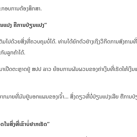
ູ້ປະກອບການຕ້ອງສຶກສາ.
ປ່ຽນແປງ ຄືການປ່ຽນແປງ”
ຕັມໄປດ້ວຍສິ່ງທີ່ຄວບຄຸມບໍ່ໄດ້. ທ່ານໄດ້ຍົກຕົວຢ່າງເຖິງວິກິດການສົງຄາມ
ກັບລູກຄ້າໄດ້.
ທີ່ມາເປີດຕະຫຼາດຢູ່ ສປປ ລາວ ຍ້ອນການຜັນຜວນຂອງຄ່າເງິນທີ່ເຮັດໃຫ້ເງິ
ນມາກມາຍທີ່ມັນຢູ່ນອກແຜນຂອງເຈົ້າ… ສິ່ງດຽວທີ່ບໍ່ປ່ຽນແປງເລີຍ ຄືກ
ໃນສິ່ງທີ່ເຂົາບໍ່ຢາກເຮັດ”