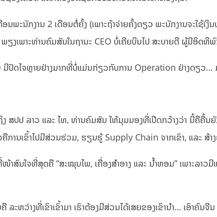
ເດືອນພະນັກງານ 2 ເດືອນຕໍ່ຄັ້ງ (ເພາະຖ້າຈ່າຍຄັ້ງດຽວ ພະນັກງານຈະໃຊ້ເງິ
ືອ ພຽງເພາະທ່ານຄົມສັນໃນຖານະ CEO ບໍ່ເຄີຍບິນໄປ ສະບາຍດີ ຜູ້ມີອິດທິພົ
ນ ມີປັດໄຈຫຼາຍຢ່າງມາກທີ່ບໍ່ແມ່ນກ່ຽວກັບການ Operation ຢ່າງດຽວ… 
ສປປ ລາວ ແລະ ໄທ, ທ່ານຄົມສັນ ໃຫ້ມຸມມອງທີ່ເປີດກວ້າງວ່າ ນີ້ຄືຄື້ນຍັກ
ດຽວຄືການເຂົ້າໄປມີສ່ວນຮ່ວມ, ຮຽນຮູ້ Supply Chain ຈາກເຂົາ, ແລະ ສ້າງ
່ໜ້າສົນໃຈທີ່ສຸດຄື “ສະໝຸນໄພ, ເຄື່ອງສຳອາງ ແລະ ນ້ຳຫອມ” ເພາະລາວມີແຫຼ
ີຍຄື ລະຫວ່າງທີ່ເຂົາເຂົ້າມາ ເຮົາຕ້ອງມີສ່ວນໄດ້ເສຍຂອງເຂົານຳ… ເອົາຄົນ