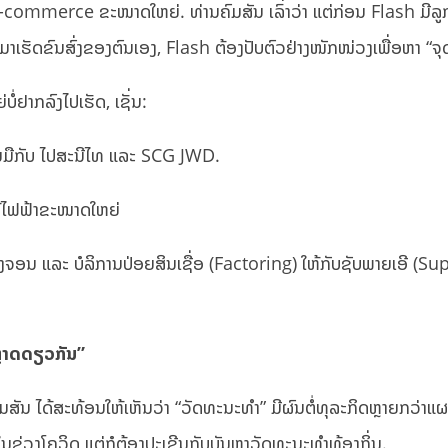
commerce ຂະໜາດໃຫຍ່. ທ່ານຄົມສັນ ເລົ່າວ່າ ແຕ່ກ່ອນ Flash ມີລູກຄ
າເຮັດຂົນສົ່ງຂອງຕົນເອງ, Flash ຕ້ອງປັບຕົວຢ່າງໜັກໜ່ວງເພື່ອຫາ “ຈຸ
່ຢາກລົງໄປເຮັດ, ເຊັ່ນ:
ມມືກັບ ໄປສະນີໄທ ແລະ SCG JWD.
ໃຊ້ໄຟຟ້າຂະໜາດໃຫຍ່
 ແລະ ບໍລິການປ່ອຍສິນເຊື່ອ (Factoring) ໃຫ້ກັບຊັບພາຍເອີ (Supplier
ຫຼາດດຽວກັນ”
ຄົມສັນ ໄດ້ສະທ້ອນໃຫ້ເຫັນວ່າ “ວັດທະນະທຳ” ມີຜົນຕໍ່ທຸລະກິດຫຼາຍກວ່
ນຊ່ວງໂຄວິດ ແຕ່ກໍຕ້ອງປະເຊີນກັບບັນຫາວັດທະນະທຳທ້ອງຖິ່ນ.