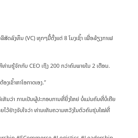
ລິສັດລົງທຶນ (VC) ທຸກໆມື້ຕັ້ງແຕ່ 8 ໂມງເຊົ້າ ເພື່ອລ້ຽງກາເຟ
ຫ້ທ່ານຮູ້ຈັກກັບ CEO ເຖິງ 200 ກວ່າຄົນພາຍໃນ 2 ເດືອນ.
 ຕ້ອງເຂົ້າຫາໂອກາດເອງ.”
ວ່າ ການເປັນຜູ້ປະກອບການທີ່ຍິ່ງໃຫຍ່ ບໍ່ແມ່ນຄົນທີ່ບໍ່ເຄີຍ
ທ້າຍໄວ້ຢ່າງຈັບໃຈວ່າ ທ່ານເຫັນຄວາມຫວັງໃນຕົວຄົນຮຸ່ນໃໝ່ທີ່
rship #ECommerce #Logistics #Leadership