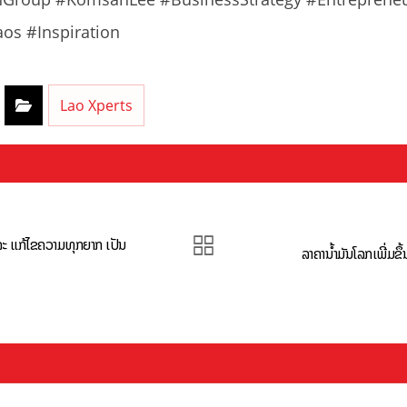
os #Inspiration
Lao Xperts
ະ ແກ້ໄຂຄວາມທຸກຍາກ ເປັນ
ລາຄານ້ຳມັນໂລກເພີ່ມຂຶ