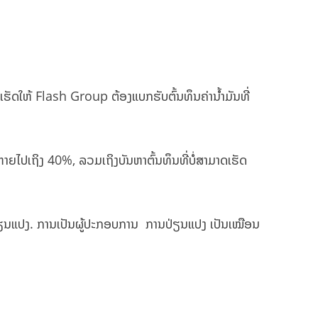
ທີ່ເຮັດໃຫ້ Flash Group ຕ້ອງແບກຮັບຕົ້ນທຶນຄ່ານ້ຳມັນທີ່
ນຫາຍໄປເຖິງ 40%, ລວມເຖິງບັນຫາຕົ້ນທຶນທີ່ບໍ່ສາມາດເຮັດ
ານປ່ຽນແປງ. ການເປັນຜູ້ປະກອບການ ການປ່ຽນແປງ ເປັນເໝືອນ