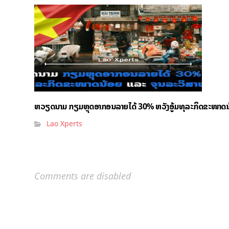
ຫວຽດນາມ ກຽມຫຼຸດອາກອນລາຍໄດ້ 30% ຫວັງອູ້ມທຸລະກິດຂະໜາດນ
Lao Xperts
Comments are disabled