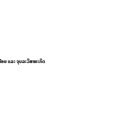
້ອຍ ແລະ ຈຸນລະວິສາຫະກິດ