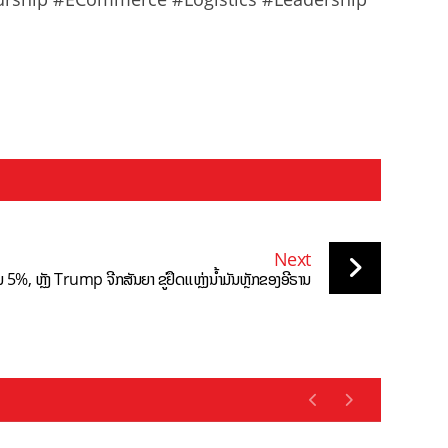
Next
້ນ 5%, ຫຼັງ Trump ຈີກສັນຍາ ຂູ່ຢຶດແຫຼ່ງນ້ຳມັນຫຼັກຂອງອີຣານ