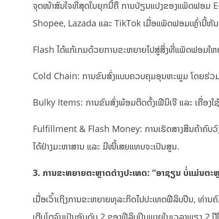
ຈຸດໜ້າສົນໃຈທີ່ສຸດໃນຍຸກນີ້ຄື ການປ່ຽນແປງຂອງແພັດຟອມ E-
Shopee, Lazada ແລະ TikTok ເມື່ອແພັດຟອມເຫຼົ່ານີ້ຫັນມ
Flash ໄດ້ແກ້ເກມດ້ວຍການຂະຫຍາຍໄປສູ່ສິ່ງທີ່ແພັດຟອມໃຫຍ່ບໍ
Cold Chain: ການຂົນສົ່ງແບບຄວບຄຸມອຸນຫະພູມ ໂດຍຮ່ວ
Bulky Items: ການຂົນສົ່ງພ້ອມຕິດຕັ້ງເຟີນິເຈີ ແລະ ເຄື່ອງ
Fulfillment & Flash Money: ການເຮັດສາງສິນຄ້າຄົບວົງຈອນ
ໄດ້ຢ່າງມະຫາສານ ແລະ ມີໜີ້ເສຍແທບຈະເປັນສູນ.
3. ການຂະຫຍາຍຕະຫຼາດຕ່າງປະເທດ: “ອາຊຽນ ບໍ່ແມ່ນຕະ
ເມື່ອເວົ້າເຖິງການຂະຫຍາຍທຸລະກິດໄປປະເທດຟີລິບປິນ, ທ່ານ
ເຕີບໂຕຈົນເປັນອັນດັບ 2 ຂອງຟີລິບປິນພາຍໃນເວລາພຽງ 2 ປີໃ