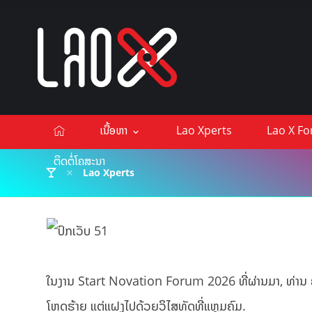
ເນື້ອຫາ
Lao Xperts
Lao X F
ຕິດຕໍ່ໂຄສະນາ
Lao Xperts
ໃນງານ Start Novation Forum 2026 ທີ່ຜ່ານມາ, ທ່ານ ຄົ
ໂຫດຮ້າຍ ແຕ່ແຝງໄປດ້ວຍວິໄສທັດທີ່ແຫຼມຄົມ.