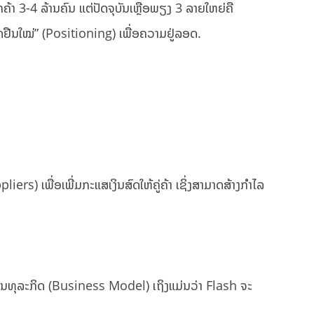
້າ 3-4 ລ້ານຄົນ ແຕ່ປັດຈຸບັນເຫຼືອພຽງ 3 ລາຍໃຫຍ່ຄື
ດຢືນໃໝ່” (Positioning) ເພື່ອຄວາມຢູ່ລອດ.
s) ເພື່ອເພີ່ມກະແສເງິນສົດໃຫ້ຄູ່ຄ້າ ເຊິ່ງສາມາດສ້າງກຳໄລ
າແຜນທຸລະກິດ (Business Model) ເຖິງແມ່ນວ່າ Flash ຈະ