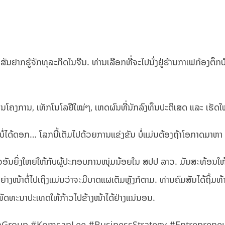
ຄົມສັນຢາກຮູ້ຈັກທຸລະກິດໃນຈີນ. ທ່ານເລືອກທີ່ຈະໄປນັ່ງຢູ່ຮ້ານກາເຟກ້ອງຕຶກບໍ
ມູນໂຄງການ, ເທັກໂນໂລຢີໃໝ່ໆ, ເຫດຜົນທີ່ນັກລົງທຶນປະຕິເສດ ແລະ ເຮັດໃ
ໍ ມຶງບໍ່ໄດ້ດອກ… ໂລກນີ້ເຕັມໄປດ້ວຍການແຂ່ງຂັນ ບໍ່ແມ່ນຕ້ອງຖ້າໂອກາດມາຫາ
ັນຍິ່ງໃຫຍ່ໃຫ້ກັບຜູ້ປະກອບການໜຸ່ມນ້ອຍໃນ ສປປ ລາວ. ມັນສະທ້ອນໃຫ້ເຫັນ
່ຈະຍ່າງໜ້າຕໍ່ໄປເຖິງແມ່ນວ່າຈະມີບາດແຜເຕັມຫຼັງກໍຕາມ. ທ່ານຄົມສັນໄດ້ຖິ້ມ
ນພັດທະນາປະເທດໃຫ້ກ້າວໄປຂ້າງໜ້າໄດ້ຢ່າງແນ່ນອນ.
hGroup #KomsanLee #BusinessStrategy #Entrepreneu