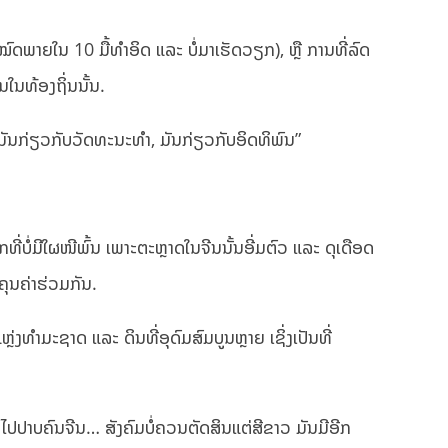
ນໝົດພາຍໃນ 10 ມື້ທຳອິດ ແລະ ບໍ່ມາເຮັດວຽກ), ຫຼື ການທີ່ລົດ
ນໃນທ້ອງຖິ່ນນັ້ນ.
ມັນກ່ຽວກັບວັດທະນະທຳ, ມັນກ່ຽວກັບອິດທິພົນ”
ທີ່ບໍ່ມີໃຜໜີພົ້ນ ເພາະຕະຫຼາດໃນຈີນນັ້ນອີ່ມຕົວ ແລະ ດຸເດືອດ
ຄຸນຄ່າຮ່ວມກັນ.
່ງທຳມະຊາດ ແລະ ດິນທີ່ອຸດົມສົມບູນຫຼາຍ ເຊິ່ງເປັນທີ່
ຈີນ ໄປປາບຄົນຈີນ… ສັງຄົມບໍ່ຄວນຕັດສິນແຕ່ສີຂາວ ມັນມີອີກ