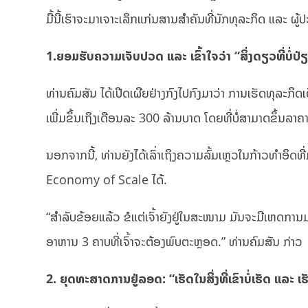
ມື້ນີ້ເຮົາຈະມາເຈາະເລິກແກ່ນສານສຳຄັນທີ່ນັກທຸລະກິດ ແລະ ຜ
1.ຍອມຮັບຄວາມເຈັບປວດ ແລະ ເຂົ້າໃຈວ່າ “ສິ່ງດຽວທີ່ບໍ່
ທ່ານຄົມສັນ ໄດ້ເປີດເຜີຍຢ່າງກົງໄປກົງມາວ່າ ການເຮັດທຸລະກິດເ
ເພີ່ມຂຶ້ນເຖິງເດືອນລະ 300 ລ້ານບາດ ໂດຍທີ່ບໍ່ສາມາດຂຶ້ນລາຄາ
ນອກຈາກນີ້, ທ່ານຍັງໄດ້ເລົ່າເຖິງຄວາມລົ້ມເຫຼວໃນກ້າວທຳອິດ
Economy of Scale ໄດ້.
“ສຳລັບຂ້ອຍແລ້ວ ຂໍແຕ່ເຈົ້າຍັງຢູ່ໃນສະໜາມ ມັນຈະມີເຫດກາ
ອາຫານ 3 ຄາບທີ່ເຈົ້າຈະຕ້ອງພົບຕະຫຼອດ.” ທ່ານຄົມສັນ ກ່າວ
2. ຍຸດທະສາດການຢູ່ລອດ: “ເຮັດໃນສິ່ງທີ່ເຂົາບໍ່ເຮັດ ແລະ ເຮັດ