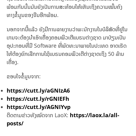
ພ້ອມກັນນັ້ນມັນຍັງເປັນການສະທ້ອນໃຫ້ເຫັນເຖິງຄວາມໝັ້ນຄົງ
ທາງຂໍ້ມູນຂອງຈີນອີກພ້ອມ.
ນອກຈາກນີ້ແລ້ວ ຍັງມີການລາຍງານວ່າພະນັກງານໃນບໍລິສັດທີ່ຢູໃນ
ເກນຈະຕ້ອງນໍາເອົາເຄື່ອງຄອມພິວເຕີແບຣນຕ່າງຊາດ ມາປ່ຽນເປັນ
ອຸປະກອນທີ່ມີ Software ທີ່ພັດທະນາພາຍໃນປະເທດ ອາດເຮັດ
ໃຫ້ຕ້ອງຍົກເລີກການໃຊ້ແບຣນຄອມພິວເຕີຕ່າງຊາດເຖິງ 50 ລ້ານ
ເຄື່ອງ.
ຂອບໃຈຂໍ້ມູນຈາກ:
https://cutt.ly/aGNIzA6
https://cutt.ly/rGNIEFh
https://cutt.ly/AGNIYvp
ຕິດຕາມຂ່າວທັງໝົດຈາກ LaoX:
https://laox.la/all-
posts/