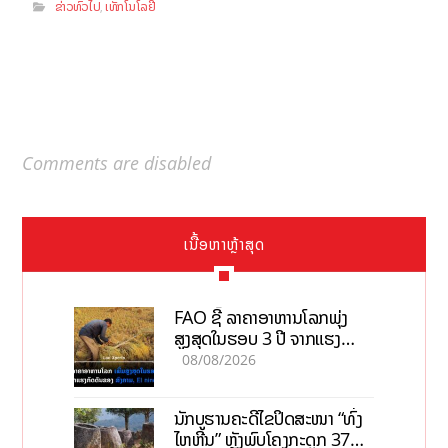
ຂ່າວທົ່ວໄປ
ເທັກໂນໂລຢີ
,
Comments are disabled
ເນື້ອຫາຫຼ້າສຸດ
FAO ຊີ້ ລາຄາອາຫານໂລກພຸ່ງ
ສູງສຸດໃນຮອບ 3 ປີ ຈາກແຮງ
ກົດດັນຂອງສົງຄາມ, El nino
08/08/2026
ນັກບູຮານຄະດີໄຂປິດສະໜາ “ທົ່ງ
ໄຫຫີນ” ຫຼັງພົບໂຄງກະດູກ 37