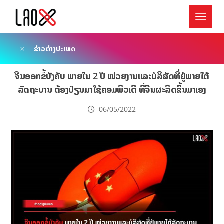
ຂ່າວຕ່າງປະເທດ
ຈີນອອກຂໍ້ບັງຄັບ ພາຍໃນ 2 ປີ ໜ່ວຍງານແລະບໍລິສັດທີ່ຢູ່ພາຍໃຕ້
ລັດຖະບານ ຕ້ອງປ່ຽນມາໃຊ້ຄອມພິວເຕີ ທີ່ຈີນຜະລິດຂຶ້ນມາເອງ
06/05/2022