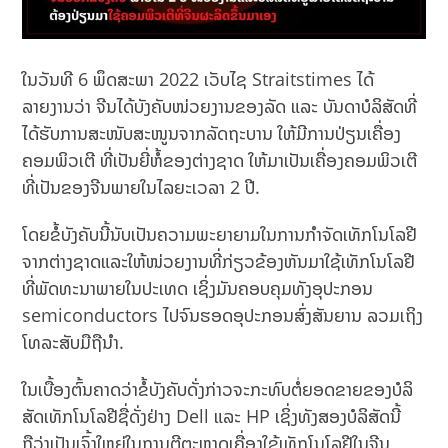
ໃນວັນທີ 6 ພຶດສະພາ 2022 ເວັບໄຊ Straitstimes ໄດ້
ລາຍງານວ່າ ຈີນໄດ້ບັງຄັບໜ່ວຍງານຂອງລັດ ແລະ ບັນດາບໍລິສັດທີ່
ໄດ້ຮັບການສະໜັບສະໜູນຈາກລັດຖະບານ ໃຫ້ມີການປ່ຽນເຄື່ອງ
ຄອມພິວເຕີ ທີ່ເປັນຍີ່ຫໍ້ຂອງຕ່າງຊາດ ໃຫ້ມາເປັນເຄື່ອງຄອມພິວເຕີ
ທີ່ເປັນຂອງຈີນພາຍໃນໄລຍະເວລາ 2 ປີ.
ໂດຍຂໍ້ບັງຄັບນີ້ນັບເປັນຄວາມພະຍາຍາມໃນການກໍາຈັດເທັກໂນໂລຢີ
ຈາກຕ່າງຊາດແລະໃຫ້ໜ່ວຍງານທີ່ກ່ຽວຂ້ອງຫັນມາໃຊ້ເທັກໂນໂລຢີ
ທີ່ພັດທະນາພາຍໃນປະເທດ ເຊິ່ງມັນຄອບຄຸມທັງອຸປະກອນ
semiconductors ໄປຈົນຮອດອຸປະກອນສົ່ງສັນຍານ ລວມເຖິງ
ໂທລະສັບມືຖືນໍາ.
ໃນເບື້ອງຕົ້ນຄາດວ່າຂໍ້ບັງຄັບດັ່ງກ່າວຈະກະທົບຕໍ່ຍອດຂາຍຂອງບໍລິ
ສັດເທັກໂນໂລຢີຊື່ດັ່ງຢ່າງ Dell ແລະ HP ເຊິ່ງທັງສອງບໍລິສັດນີ້
ຖືວ່າເປັນເຈົ້າໃຫຍ່ໃນການຕີຕະຫຼາດເຄື່ອງໃຊ້ເທັກໂນໂລຢີໃນຈີນ