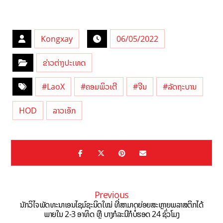
Kongxay
06/05/2022
ຂ່າວຕ່າງປະເທດ
#LaoX
#ຄອມພິວເຕີ
#ຈີນ
#ລັດຖະບານ
HOD
ລາວເອັກ
Previous
ນັກວິໄຈພັດທະນາເອນໄຊມ໌ຊະນິດໃໝ່ ທີ່ສາມາດຍ່ອຍສະຫຼາຍພລາສຕິກໄດ້
ພາຍໃນ 2-3 ອາທິດ ຫຼື ບາງກໍລະນີກໍບໍ່ຮອດ 24 ຊົ່ວໂມງ