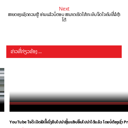
Next
ສາຍດອງແຊັດຄວນຮູ້! ອ່ານແລ້ວບໍ່ຕອບ ສາມາດເຮັດໃຫ້ກະທົບຈິດໃຈຄົນທີ່ລໍຖ້າ
ໄດ້
ຂ່າວທີ່ກ່ຽວຂ້ອງ ...
YouTube ໃຈດີ ເປີດຟີເຈີ້ເບິ່ງຄິບໄປນຳຫຼິ້ນແອັບອື່ນໄປນຳໄດ້ແລ້ວ ໂດຍບໍ່ຕ້ອງເຊົ່