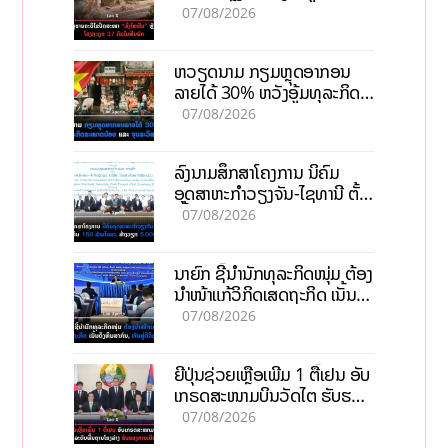
ຄົນໃນຫີນຍັກ
07/08/2026
ຫວຽດນາມ ກຽມຫຼຸດອາກອນ
ລາຍໄດ້ 30% ຫວັງອູ້ມທຸລະກິດ
ຂະໜາດນ້ອຍ ແລະ ຈຸນລະ
07/08/2026
ວິສາຫະກິດ
ລົງນາມສຶກສາໂຄງການ ນິຄົມ
ອຸດສາຫະກຳວຽງຈັນ-ໄຊທານີ ຕັ້ງ
ເປົ້າດຶງທຶນ 150 ລ້ານໂດລາ, ສ້າງ
07/08/2026
ວຽກ 5.000 ຕຳແໜ່ງ
ນາຍົກ ຊີ້ນຳນັກທຸລະກິດໜຸ່ມ ຕ້ອງ
ນຳໜ້າແກ້ວິກິດເສດຖະກິດ ເນັ້ນດຶງ
ທຶນສາກົນ, ຫັນສູ່ດິຈິຕອນ
07/08/2026
ຍີ່ປຸ່ນຊ່ວຍເຫຼືອເພີ່ມ 1 ຕື້ເຢນ ອັບ
ເກຣດສະໜາມບິນວັດໄຕ ຮັບຮອງ
ການເຕີບໂຕ
07/08/2026