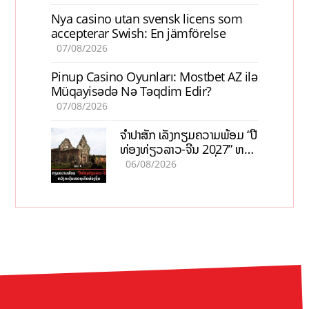
Nya casino utan svensk licens som
accepterar Swish: En jämförelse
07/08/2026
Pinup Casino Oyunları: Mostbet AZ ilə
Müqayisədə Nə Təqdim Edir?
07/08/2026
ຈຳປາສັກ ເລັ່ງກຽມຄວາມພ້ອມ “ປີ
ທ່ອງທ່ຽວລາວ-ຈີນ 2027” ຫວັງ
ກະຕຸ້ນເສດຖະກິດທ້ອງຖິ່ນ
06/08/2026