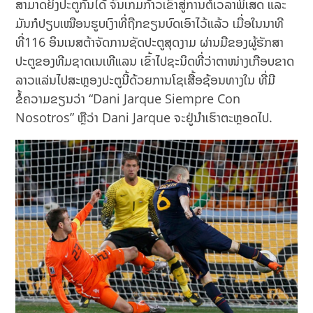
ສາມາດຍິງປະຕູກັນໄດ້ ຈົນເກມກ້າວເຂົ້າສູ່ການຕໍ່ເວລາພິເສດ ແລະ
ມັນກໍປຽບເໝືອນຮູບເງົາທີ່ຖືກຂຽນບົດເອົາໄວ້ແລ້ວ ເມື່ອໃນນາທີ
ທີ່116 ອິນເນສຕ້າຈັດການຊັດປະຕູສຸດງາມ ຜ່ານມືຂອງຜູ້ຮັກສາ
ປະຕູຂອງທີມຊາດເນເທີແລນ ເຂົ້າໄປຊະນິດທີ່ວ່າຕາໜ່າງເກືອບຂາດ
ລາວແລ່ນໄປສະຫຼອງປະຕູນີ້ດ້ວຍການໂຊເສື້ອຊ້ອນທາງໃນ ທີ່ມີ
ຂໍ້ຄວາມຂຽນວ່າ “Dani Jarque Siempre Con
Nosotros” ຫຼືວ່າ Dani Jarque ຈະຢູ່ນຳເຮົາຕະຫຼອດໄປ.