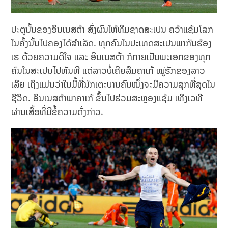
ປະຕູນັ້ນຂອງອິນເນສຕ້າ ສົ່ງຜົນໃຫ້ທີມຊາດສະເປນ ຄວ້າແຊ້ມໂລກ
ໃນຄັ້ງນັ້ນໄປຄອງໄດ້ສຳເລັດ. ທຸກຄົນໃນປະເທດສະເປນພາກັນຮ້ອງ
ເຮ ດ້ວຍຄວາມດີໃຈ ແລະ ອິນເນສຕ້າ ກໍກາຍເປັນພະເອກຂອງທຸກ
ຄົນໃນສະເປນໄປທັນທີ ແຕ່ລາວບໍ່ເຄີຍລືມຄາເກ້ ໝູ່ຮັກຂອງລາວ
ເລີຍ ເຖິງແມ່ນວ່າໃນມື້ທີ່ນັກເຕະບານຄົນໜຶ່ງຈະມີຄວາມສຸກທີ່ສຸດໃນ
ຊີວິດ. ອິນເນສຕ້າພາຄາເກ້ ຂຶ້ນໄປຮ່ວມສະຫຼອງແຊ້ມ ເທີງເວທີ
ຜ່ານເສື້ອທີ່ມີຂໍ້ຄວາມດັ່ງກ່າວ.