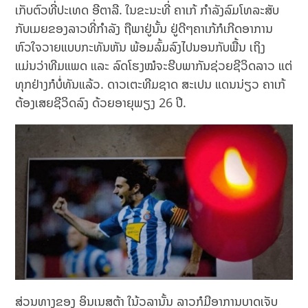
ເກັບຕົວທີ່ປະເທດ ອີຕາລີ. ໃນຂະນະທີ່ ຄາເກ້ ກຳລັງລົມໂທລະສັບ
ກັບເມຍຂອງລາວທີ່ກຳລັງ ຖືພາຢູ່ນັ້ນ ຢູ່ດີໆຄາເກ້ກໍເກີດອາການ
ຫົວໃຈວາຍແບບກະທັນຫັນ ພ້ອມລົ້ມລົງໄປນອນກັບພື້ນ ເຖິງ
ແມ່ນວ່າທີມແພດ ແລະ ລົດໂຮງໝໍຈະຮີບພາກັນຊ່ວຍຊີວິດລາວ ແຕ່
ທຸກຢ່າງກໍບໍ່ທັນແລ້ວ. ດາວເຕະທີມຊາດ ສະເປນ ແດນນ່ຽວ ຄາເກ້
ຕ້ອງເສຍຊີວິດລົງ ດ້ວຍອາຍຸພຽງ 26 ປີ.
ສ່ວນທາງຂອງ ອິນເນສຕ້າ ໃນ້ວລານັ້ນ ລາວກໍມີອາການບາດເຈັບ