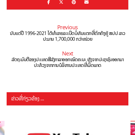
Previous
ນັບແຕ່ປີ 1996-2021 ໄດ້ທຳລາຍລະເບີດບໍ່ທັນແຕກທີ່ຕົກຄ້າງຢູ່ ສປປ ລາວ
ປະມານ 1,700,000 ກວ່າໜ່ວຍ
Next
ລັດຖະມົນຕີຂອງປະເທດສີລັງກາລາອອກໝົດຄະນະ ຫຼັງຈາກປະຊາຊົນອອກມາ
ປະທ້ວງຈາກການບໍລິຫານປະເທດທີ່ຜິດພາດ
ຂ່າວທີ່ກ່ຽວຂ້ອງ ...