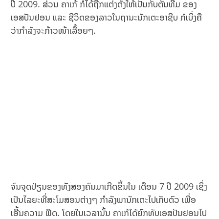
ປີ 2009. ສ່ວນ ຄາເກ້ ກໍໄດ້ຖືກແຕ່ງຕັ້ງໃຫ້ເປັນກັບຕັນທີມ ຂອງ
ເອສປັນຢອນ ແລະ ຊີວິດຂອງລາວໃນຖານະນັກເຕະອາຊີບ ກໍເບິ່ງຄື
ວ່າກຳລັງຈະກ້າວໜ້າເລື້ອຍໆ.
ຈົນຈຸດປ່ຽນຂອງທັງສອງຄົນມາເກີດຂຶ້ນໃນ ເດືອນ 7 ປີ 2009 ເຊິ່ງ
ເປັນໄລຍະທີ່ສະໂມສອນຕ່າງໆ ກຳລັງພານັກເຕະໄປເກັບຕົວ ເພື່ອ
ເອີ້ນຄວາມ ຟິດ. ໂດຍໃນເວລານັ້ນ ຄາເກ້ໄດ້ຍົກທັບເອສປັນຢອນໄປ