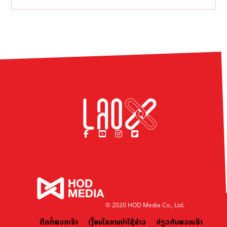
© 2020 HOD Media Co., Ltd.
ຕິດຕໍ່ພວກເຮົາ
ເງື່ອນໄຂການນຳໃຊ້ຂ່າວ
ກ່ຽວກັບພວກເຮົາ