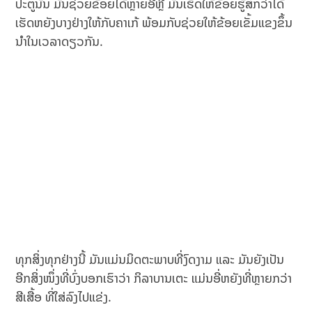
ປະຕູນັ້ນ ມັນຊ່ວຍຂ້ອຍໄດ້ຫຼາຍອີ່ຫຼີ ມັນເຮັດໃຫ້ຂ້ອຍຮູ້ສຶກວ່າໄດ້
ເຮັດຫຍັງບາງຢ່າງໃຫ້ກັບຄາເກ້ ພ້ອມກັບຊ່ວຍໃຫ້ຂ້ອຍເຂັ້ມແຂງຂຶ້ນ
ນຳໃນເວລາດຽວກັນ.
ທຸກສິ່ງທຸກຢ່າງນີ້ ມັນແມ່ນມິດຕະພາບທີ່ງົດງາມ ແລະ ມັນຍັງເປັນ
ອີກສິ່ງໜຶ່ງທີ່ບົ່ງບອກເຮົາວ່າ ກິລາບານເຕະ ແມ່ນອີ່ຫຍັງທີ່ຫຼາຍກວ່າ
ສີເສື້ອ ທີ່ໃສ່ລົງໄປແຂ່ງ.