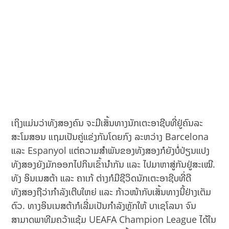
ເຖິງແມ່ນວ່າທັງສອງຄົນ ຈະມີເສັ້ນທາງນັກເຕະອາຊີບທີ່ຢູ່ຄົນລະ
ສະໂມສອນ ແຖມເປັນຄູ່ແຂ່ງກັນໂດຍກົງ ລະຫວ່າງ Barcelona
ແລະ Espanyol ແຕ່ຄວາມສຳພັນຂອງທັງສອງກໍຍັງບໍ່ປ່ຽນແປງ
ທັງສອງຍັງມັກອອກໄປກິນເຂົ້ານຳກັນ ແລະ ໄປມາຫາສູ່ກັນຢູ່ສະເໝີ.
ທັງ ອິນເນສຕ້າ ແລະ ຄາເກ້ ຕ່າງກໍມີຊີວິດນັກເຕະອາຊີບທີ່ດີ
ທັງສອງຖືວ່າກຳລັງເຕີບໃຫຍ່ ແລະ ກ້າວໜ້າກັບເສັ້ນທາງນີ້ຢ່າງເຕັມ
ຕົວ. ທາງອິນເນສຕ້າກໍເລີ່ມເປັນກຳລັງຫຼັກໃຫ້ ບາເຊໂລນາ ຈົນ
ສາມາດພາທີມຄວ້າແຊ້ມ UEAFA Champion League ໄດ້ໃນ