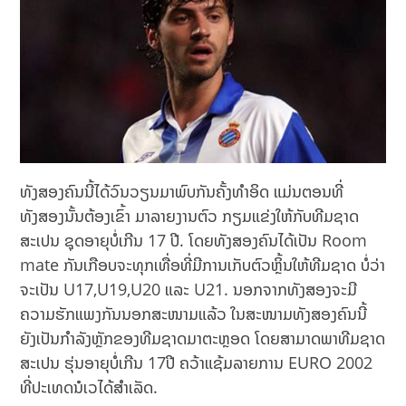
ທັງສອງຄົນນີ້ໄດ້ວົນວຽນມາພົບກັນຄັ້ງທຳອິດ ແມ່ນຕອນທີ່
ທັງສອງນັ້ນຕ້ອງເຂົ້າ ມາລາຍງານຕົວ ກຽມແຂ່ງໃຫ້ກັບທີມຊາດ
ສະເປນ ຊຸດອາຍຸບໍ່ເກີນ 17 ປີ. ໂດຍທັງສອງຄົນໄດ້ເປັນ Room
mate ກັນເກືອບຈະທຸກເທື່ອທີ່ມີການເກັບຕົວຫຼິ້ນໃຫ້ທີມຊາດ ບໍ່ວ່າ
ຈະເປັນ U17,U19,U20 ແລະ U21. ນອກຈາກທັງສອງຈະມີ
ຄວາມຮັກແພງກັນນອກສະໜາມແລ້ວ ໃນສະໜາມທັງສອງຄົນນີ້
ຍັງເປັນກຳລັງຫຼັກຂອງທີມຊາດມາຕະຫຼອດ ໂດຍສາມາດພາທີມຊາດ
ສະເປນ ຮຸ່ນອາຍຸບໍ່ເກີນ 17ປີ ຄວ້າແຊ້ມລາຍການ EURO 2002
ທີ່ປະເທດນໍເວໄດ້ສຳເລັດ.