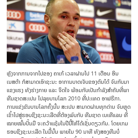
ຫຼັງຈາກການຈາກໄປຂອງ ຄາເກ້ ເວລາຜ່ານໄປ 11 ເດືອນ ອິນ
ເນສຕ້າ ກໍສາມາດເອົາຊະນະ ອາການບາດເຈັບຂອງຕົນໄດ້ ຈົນກັບມາ
ແຂງແຮງ ທັງຮ່າງກາຍ ແລະ ຈິດໃຈ ພ້ອມກັບເປັນກຳລັງສຳຄັນທີ່ພາ
ທີມຊາດສະເປນ ໄປລຸຍບານໂລກ 2010 ທີ່ປະເທດ ອາຟຣິກາ.
ການແຂ່ງຂັນບານໂລກຄັ້ງນັ້ນ ສະເປນ ສາມາດຜ່ານທຸກດ່ານ ຈົນຫຼຸດ
ເຂົ້າໄປສູ່ຮອບຊິງຊະນະເລີດທີ່ຕ້ອງພົບກັບ ທີມຊາດ ເນເທີແລນ ທີ່
ໝາຍໝັ້ນປັ້ນມື ຈະຄວ້າແຊ້ມໃນປີນີ້ໃຫ້ໄດ້ເຊັ່ນດຽວກັນ. ໂດຍເກມ
ຮອບຊິງຊະນະເລີດ ໃນມື້ນັ້ນ ພາຍໃນ 90 ນາທີ ທັງສອງທີມບໍ່