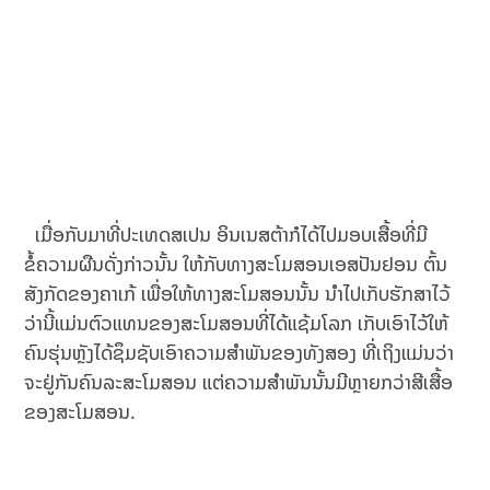
ເມື່ອກັບມາທີ່ປະເທດສເປນ ອິນເນສຕ້າກໍໄດ້ໄປມອບເສື້ອທີ່ມີ
ຂໍ້ຄວາມຜືນດັ່ງກ່າວນັ້ນ ໃຫ້ກັບທາງສະໂມສອນເອສປັນຢອນ ຕົ້ນ
ສັງກັດຂອງຄາເກ້ ເພື່ອໃຫ້ທາງສະໂມສອນນັ້ນ ນຳໄປເກັບຮັກສາໄວ້
ວ່ານີ້ແມ່ນຕົວແທນຂອງສະໂມສອນທີ່ໄດ້ແຊ້ມໂລກ ເກັບເອົາໄວ້ໃຫ້
ຄົນຮຸ່ນຫຼັງໄດ້ຊຶມຊັບເອົາຄວາມສຳພັນຂອງທັງສອງ ທີ່ເຖິງແມ່ນວ່າ
ຈະຢູ່ກັນຄົນລະສະໂມສອນ ແຕ່ຄວາມສຳພັນນັ້ນມີຫຼາຍກວ່າສີເສື້ອ
ຂອງສະໂມສອນ.