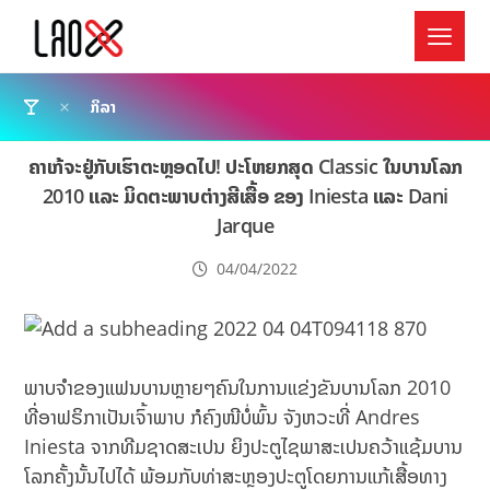
ກິລາ
ຄາເກ້ຈະຢູ່ກັບເຮົາຕະຫຼອດໄປ! ປະໂຫຍກສຸດ Classic ໃນບານໂລກ
2010 ແລະ ມິດຕະພາບຕ່າງສີເສື້ອ ຂອງ Iniesta ແລະ Dani
Jarque
04/04/2022
ພາບຈຳຂອງແຟນບານຫຼາຍໆຄົນໃນການແຂ່ງຂັນບານໂລກ 2010
ທີ່ອາຟຣິກາເປັນເຈົ້າພາບ ກໍຄົງໜີບໍ່ພົ້ນ ຈັງຫວະທີ່ Andres
Iniesta ຈາກທີມຊາດສະເປນ ຍິງປະຕູໄຊພາສະເປນຄວ້າແຊ້ມບານ
ໂລກຄັ້ງນັ້ນໄປໄດ້ ພ້ອມກັບທ່າສະຫຼອງປະຕູໂດຍການແກ້ເສື້ອທາງ