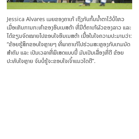
Jessica Alvares ເມຍຂອງຄາເກ້ ເຖິງກັບກັ້ນນໍ້າຕາໄວ້ບໍ່ໄຫວ
ເມື່ອເຫັນການກະທຳຂອງອິນເນສຕ້າ ທີ່ມີຕໍ່ຄາເກ້ຜົວຂອງລາວ ແລະ
ໄດ້ຂຽນຈົດໝາຍໄປຂອບໃຈອິນເນສຕ້າ ເນື້ອໃນໃຈຄວາມປະມານວ່າ:
“ຂ້ອຍຮູ້ສຶກຂອບໃຈຫຼາຍໆ ທີ່ພາຄາເກ້ໄປຮ່ວມສະຫຼອງກັບເກມນັດ
ສຳຄັນ ແລະ ເປັນເວລາທີ່ພິເສດແບບນີ້ ມັນເປັນເລື່ອງທີ່ດີ ຂ້ອຍ
ປະທັບໃຈຫຼາຍ ຈົນບໍ່ຮູ້ຈະຂອບໃຈເຈົ້າແນວໃດດີ”.