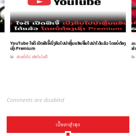
YouTube ໃຈດີ ເປີດຟີເຈີ້ເບິ່ງຄິບໄປນຳຫຼິ້ນແອັບອື່ນໄປນຳໄດ້ແລ້ວ ໂດຍບໍ່ຕ້ອງ
ມະ
ເຊົ່າ Premium
ສຳ
ຂ່າວທົ່ວໄປ
ເທັກໂນໂລຢີ
,
Comments are disabled
ເນື້ອຫາຫຼ້າສຸດ