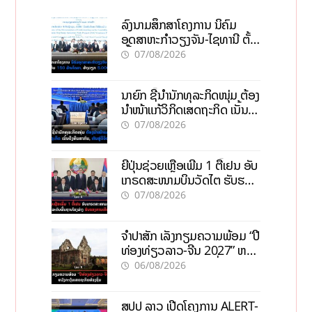
ລົງນາມສຶກສາໂຄງການ ນິຄົມ
ອຸດສາຫະກຳວຽງຈັນ-ໄຊທານີ ຕັ້ງ
ເປົ້າດຶງທຶນ 150 ລ້ານໂດລາ, ສ້າງ
07/08/2026
ວຽກ 5.000 ຕຳແໜ່ງ
ນາຍົກ ຊີ້ນຳນັກທຸລະກິດໜຸ່ມ ຕ້ອງ
ນຳໜ້າແກ້ວິກິດເສດຖະກິດ ເນັ້ນດຶງ
ທຶນສາກົນ, ຫັນສູ່ດິຈິຕອນ
07/08/2026
ຍີ່ປຸ່ນຊ່ວຍເຫຼືອເພີ່ມ 1 ຕື້ເຢນ ອັບ
ເກຣດສະໜາມບິນວັດໄຕ ຮັບຮອງ
ການເຕີບໂຕ
07/08/2026
ຈຳປາສັກ ເລັ່ງກຽມຄວາມພ້ອມ “ປີ
ທ່ອງທ່ຽວລາວ-ຈີນ 2027” ຫວັງ
ກະຕຸ້ນເສດຖະກິດທ້ອງຖິ່ນ
06/08/2026
ສປປ ລາວ ເປີດໂຄງການ ALERT-