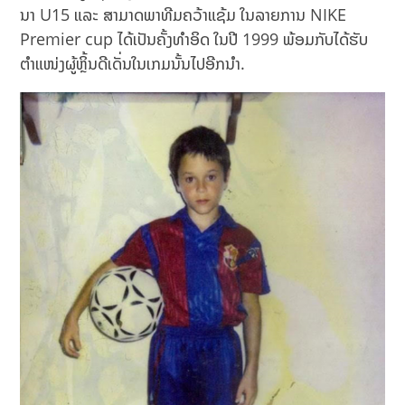
ນາ U15 ແລະ ສາມາດພາທີມຄວ້າແຊ້ມ ໃນລາຍການ NIKE
Premier cup ໄດ້ເປັນຄັ້ງທຳອິດ ໃນປີ 1999 ພ້ອມກັບໄດ້ຮັບ
ຕຳແໜ່ງຜູ້ຫຼິ້ນດີເດັ່ນໃນເກມນັ້ນໄປອີກນຳ.