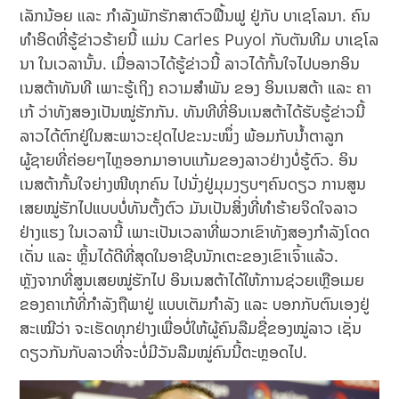
ເລັກນ້ອຍ ແລະ ກຳລັງພັກຮັກສາຕົວຟື້ນຟູ ຢູ່ກັບ ບາເຊໂລນາ. ຄົນ
ທຳອິດທີ່ຮູ້ຂ່າວຮ້າຍນີ້ ແມ່ນ Carles Puyol ກັບຕັນທີມ ບາເຊໂລ
ນາ ໃນເວລານັ້ນ. ເມື່ອລາວໄດ້ຮູ້ຂ່າວນີ້ ລາວໄດ້ກັ້ນໃຈໄປບອກອິນ
ເນສຕ້າທັນທີ ເພາະຮູ້ເຖິງ ຄວາມສຳພັນ ຂອງ ອິນເນສຕ້າ ແລະ ຄາ
ເກ້ ວ່າທັງສອງເປັນໝູ່ຮັກກັນ. ທັນທີທີ່ອິນເນສຕ້າໄດ້ຮັບຮູ້ຂ່າວນີ້
ລາວໄດ້ຕົກຢູ່ໃນສະພາວະຢຸດໄປຂະນະໜຶ່ງ ພ້ອມກັບນໍ້າຕາລູກ
ຜູ້ຊາຍທີ່ຄ່ອຍໆໄຫຼອອກມາອາບແກ້ມຂອງລາວຢ່າງບໍ່ຮູ້ຕົວ. ອິນ
ເນສຕ້າກັ້ນໃຈຍ່າງໜີທຸກຄົນ ໄປນັ່ງຢູ່ມຸມງຽບໆຄົນດຽວ ການສູນ
ເສຍໝູ່ຮັກໄປແບບບໍ່ທັນຕັ້ງຕົວ ມັນເປັນສິ່ງທີ່ທຳຮ້າຍຈິດໃຈລາວ
ຢ່າງແຮງ ໃນເວລານີ້ ເພາະເປັນເວລາທີ່ພວກເຂົາທັງສອງກຳລັງໂດດ
ເດັ່ນ ແລະ ຫຼິ້ນໄດ້ດີທີ່ສຸດໃນອາຊີບນັກເຕະຂອງເຂົາເຈົ້າແລ້ວ.
ຫຼັງຈາກທີ່ສູນເສຍໝູ່ຮັກໄປ ອິນເນສຕ້າໄດ້ໃຫ້ການຊ່ວຍເຫຼືອເມຍ
ຂອງຄາເກ້ທີ່ກຳລັງຖືພາຢູ່ ແບບເຕັມກຳລັງ ແລະ ບອກກັບຕົນເອງຢູ່
ສະເໝີວ່າ ຈະເຮັດທຸກຢ່າງເພື່ອບໍ່ໃຫ້ຜູ້ຄົນລືມຊື່ຂອງໝູ່ລາວ ເຊັ່ນ
ດຽວກັນກັບລາວທີ່ຈະບໍ່ມີວັນລືມໝູ່ຄົນນີ້ຕະຫຼອດໄປ.