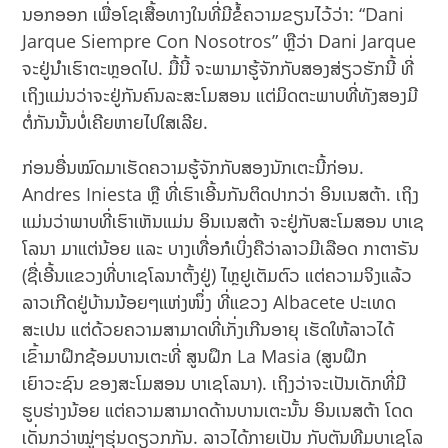
ນອກອອກ ເພື່ອໂຊເສື້ອທາງໃນທີ່ມີຂໍ້ຄວາມຂຽນໄວ້ວ່າ: “Dani
Jarque Siempre Con Nosotros” ຫຼືວ່າ Dani Jarque
ຈະຢູ່ນຳເຮົາຕະຫຼອດໄປ. ມື້ນີ້ ຈະພາມາຮູ້ຈັກກັບສອງສ່ຽວຮັກນີ້ ທີ່
ເຖິງແມ່ນວ່າຈະຢູ່ກັນຄົນລະສະໂມສອນ ແຕ່ມິດຕະພາບທີ່ທັງສອງມີ
ຕໍ່ກັນນັ້ນບໍ່ເຄີຍຫາຍໄປໃສເລີຍ.
ກ່ອນອື່ນໝົດມາເຮັດຄວາມຮູ້ຈັກກັບສອງນັກເຕະນີ້ກ່ອນ.
Andres Iniesta ຫຼື ທີ່ເຮົາເອີ້ນກັນຕິດປາກວ່າ ອິນເນສຕ້າ. ເຖິງ
ແມ່ນວ່າພາບທີ່ເຮົາເຫັນແມ່ນ ອິນເນສຕ້າ ຈະຢູ່ກັບສະໂມສອນ ບາເຊ
ໂລນາ ມາແຕ່ນ້ອຍ ແລະ ບາງເທື່ອກໍເບິ່ງຄືວ່າລາວມີເລືອດ ກາຕາຣັນ
(ຊື່ເອີ້ນແຂວງທີ່ບາເຊໂລນາຕັ້ງຢູ່) ໄຫຼຢູເຕັມຕົວ ແຕ່ຄວາມຈິງແລ້ວ
ລາວເກີດຢູ່ບ້ານນ້ອຍໆແຫ່ງໜຶ່ງ ທີ່ແຂວງ Albacete ປະເທດ
ສະເປນ ແຕ່ດ້ວຍຄວາມສາມາດທີ່ເກັ່ງເກີນອາຍຸ ເຮັດໃຫ້ລາວໄດ້
ເຂົ້າມາຝຶກຊ້ອມບານເຕະທີ່ ສູນຝຶກ La Masia (ສູນຝຶກ
ເຍົາວະຊົນ ຂອງສະໂມສອນ ບາເຊໂລນາ). ເຖິງວ່າຈະເປັນເດັກທີ່ມີ
ຮູບຮ່າງນ້ອຍ ແຕ່ຄວາມສາມາດດ້ານບານເຕະນັ້ນ ອິນເນສຕ້າ ໂດດ
ເດັ່ນກວ່າໝູ່ໆຮຸ່ນດຽວກກັນ. ລາວໄດ້ກາຍເປັນ ກັບຕັນທີມບາເຊໂລ