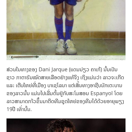
ສ່ວນໃນທາງຂອງ Dani Jarque (ແດນນ່ຽວ ຄາເກ້) ນັ້ນເປັນ
ຊາວ ກາຕາຣັນໝົດສາຍເລືອດຢ່າງແທ້ຈິງ ເຖິງແມ່ນວ່າ ລາວຈະເກີດ
ແລະ ເຕີບໃຫຍ່ທີ່ເມືອງ ບາເຊໂລນາ ແຕ່ເສັ້ນທາງອາຊີບນັກເຕະບານ
ຂອງລາວນັ້ນ ແມ່ນໄປເລີ່ມຕົ້ນຢູ່ກັບສະໂມສອນ Espanyol ໂດຍ
ລາວສາມາດກາ້ວຂຶ້ນມາຕິດທີມຊຸດໃຫຍ່ຂອງທີມໄດ້ດ້ວຍອາຍຸພຽງ
19ປີ ເທົ່ານັ້ນ.