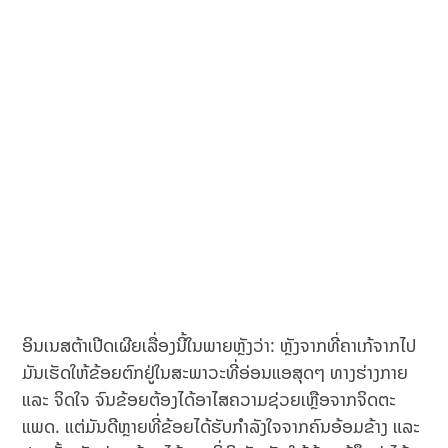
ອິນເນສຕ້າເປີດເຜີຍເລື່ອງນີ້ໃນພາຍຫຼັງວ່າ: ຫຼັງຈາກທີ່ຄາເກ້ຈາກໄປ
ມັນເຮັດໃຫ້ຂ້ອຍຕົກຢູ່ໃນສະພາວະທີ່ອ່ອນແອສຸດໆ ທາງຮ່າງກາຍ
ແລະ ຈິດໃຈ ຈົນຂ້ອຍຕ້ອງໄດ້ອາໄສຄວາມຊ່ວຍເຫຼືອຈາກຈິດຕະ
ແພດ. ແຕ່ມັນດີຫຼາຍທີ່ຂ້ອຍໄດ້ຮັບກຳລັງໃຈຈາກຄົນອ້ອມຂ້າງ ແລະ