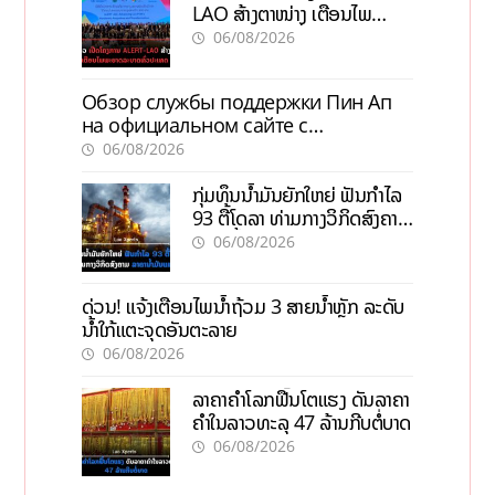
LAO ສ້າງຕາໜ່າງ ເຕືອນໄພ
ພະຍາດລະບາດທົ່ວປະເທດ
06/08/2026
Обзор службы поддержки Пин Ап
на официальном сайте с
актуальной информацией
06/08/2026
ກຸ່ມທຶນນ້ຳມັນຍັກໃຫຍ່ ຟັນກຳໄລ
93 ຕື້ໂດລາ ທ່າມກາງວິກິດສົງຄາມ
ລາຄານໍ້າມັນແພງ
06/08/2026
ດ່ວນ! ແຈ້ງເຕືອນໄພນໍ້າຖ້ວມ 3 ສາຍນໍ້າຫຼັກ ລະດັບ
ນໍ້າໃກ້ແຕະຈຸດອັນຕະລາຍ
06/08/2026
ລາຄາຄຳໂລກຟື້ນໂຕແຮງ ດັນລາຄາ
ຄຳໃນລາວທະລຸ 47 ລ້ານກີບຕໍ່ບາດ
06/08/2026