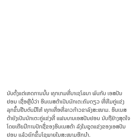
ນັບຕັ້ງແຕ່ເຫດການນັ້ນ ທຸກເກມທີ່ບາເຊໂລນາ ພົບກັບ ເອສປັນ
ຢອນ ເຊື່ອຫຼືບໍ່ວ່າ ອິນເນສຕ້າເປັນນັກເຕະຄົນດຽວ ທີ່ທີມຄູ່ແຂ່ງ
ລຸກຂຶ້ນຢືນຕົບມືໃຫ້ ທຸກເທື່ອທີ່ລາວກ້າວຂາລົງສະໜາມ. ອິນເນສ
ຕ້າຍັງເປັນນັກເຕະຄູ່ແຂ່ງທີ່ ແຟນບານເອສປັນຢອນ ນັບຖືຢ່າງສຸດໃຈ
ໂດຍເຄີຍມີການປັກຊື່ຂອງອິນເນສຕ້າ ລົງໃນຊຸດແຂ່ງຂອງເອສປັນ
ຢອນ ແລ້ວຍົກຂຶ້ນໂຊພາຍໃນສະໜາມອີກນຳ.