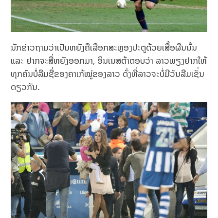
ນັກຂ່າວຖາມວ່າເປັນຫຍັງຄືເລືອກສະຫຼອງປະຕູດ້ວຍເສື້ອຜືນນັ້ນ
ແລະ ຢາກຈະສື່ຫຍັງອອກມາ, ອິນເນສຕ້າຕອບວ່າ ລາວພຽງຢາກໃຫ້
ທຸກຄົນບໍ່ລືມຊື່ຂອງຄາເກ້ໝູ່ຂອງລາວ ດັ່ງທີ່ລາວຈະບໍ່ມີວັນລືມເຊັ່ນ
ດຽວກັນ.